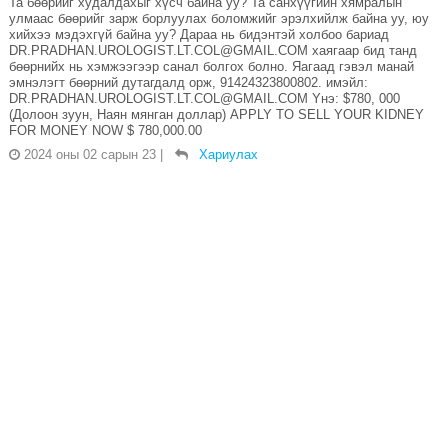
Та бөөрийг худалдахыг хүсч байна уу? Та санхүүгийн хямралын
улмаас бөөрийг зарж борлуулах боломжийг эрэлхийлж байна уу, юу
хийхээ мэдэхгүй байна уу? Дараа нь бидэнтэй холбоо бариад
DR.PRADHAN.UROLOGIST.LT.COL@GMAIL.COM хаягаар бид танд
бөөрнийх нь хэмжээгээр санал болгох болно. Яагаад гэвэл манай
эмнэлэгт бөөрний дутагдалд орж, 91424323800802. имэйл:
DR.PRADHAN.UROLOGIST.LT.COL@GMAIL.COM Yнэ: $780, 000
(Долоон зуун, Наян мянган доллар) APPLY TO SELL YOUR KIDNEY
FOR MONEY NOW $ 780,000.00
2024 оны 02 сарын 23
|
Хариулах