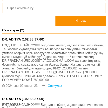
Илгээх
Сэтгэгдэл (2)
DR. ADITYA (102.88.37.60)
БҮГДЭЭРЭЭ САЙН УУ!!!!! Бид олон нийтэд мэдээлэхийг хүсч байна;
Та бөөрийг худалдахыг хүсч байна уу? Та санхүүгийн хямралын
улмаас бөөрийг зарж борлуулах боломжийг эрэлхийлж байна уу, юу
хийхээ мэдэхгүй байна уу? Дараа нь бидэнтэй холбоо бариад
DR.PRADHAN.UROLOGIST.LT.COL@GMAIL.COM хаягаар бид танд
бөөрнийх нь хэмжээгээр санал болгох болно. Яагаад гэвэл манай
эмнэлэгт бөөрний дутагдалд орж, 91424323800802. имэйл:
DR.PRADHAN.UROLOGIST.LT.COL@GMAIL.COM Yнэ: $780, 000
(Долоон зуун, Наян мянган доллар) APPLY TO SELL YOUR KIDNEY
FOR MONEY NOW $ 780,000.00
2024 оны 02 сарын 23
|
Хариулах
DR. ADITYA (102.88.37.60)
БҮГДЭЭРЭЭ САЙН УУ!!!!! Бид олон нийтэд мэдээлэхийг хүсч байна;