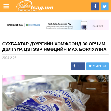
СҮХБААТАР ДҮҮРГИЙН ХЭМЖЭЭНД 30 ОРЧИМ
ДЭЛГҮҮР, ЦЭГЭЭР НӨӨЦИЙН МАХ БОРЛУУЛНА
2024-2-23
0
ЖИРГЭХ