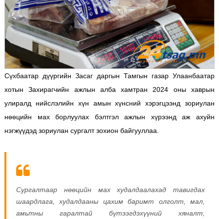
Сүхбаатар дүүргийн Засаг даргын Тамгын газар Улаанбаатар
хотын Захирагчийн ажлын алба хамтран 2024 оны хаврын
улиралд нийслэлийн хүн амын хүнсний хэрэгцээнд зориулан
нөөцийн мах борлуулах бэлтгэл ажлын хүрээнд аж ахуйн
нэгжүүдэд зориулан сургалт зохион байгууллаа.
Сургалтаар нөөцийн мах худалдаалахад тавигдах
шаардлага, худалдааны цахим баримт олголт, мал,
амьтны гаралтай бүтээгдэхүүний хяналт,