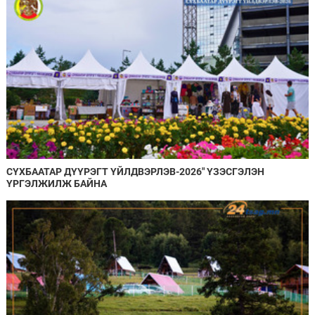
СҮХБААТАР ДҮҮРЭГТ ҮЙЛДВЭРЛЭВ-2026" ҮЗЭСГЭЛЭН
ҮРГЭЛЖИЛЖ БАЙНА