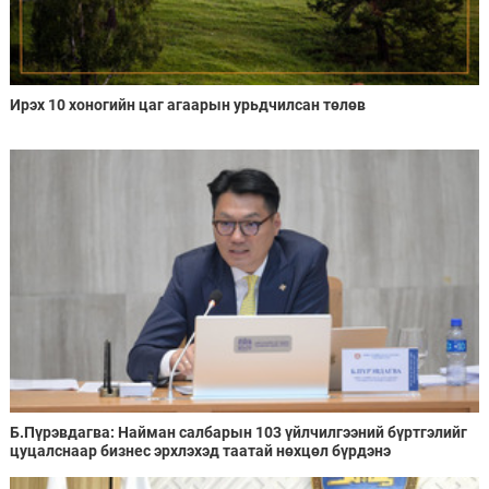
Ирэх 10 хоногийн цаг агаарын урьдчилсан төлөв
Б.Пүрэвдагва: Найман салбарын 103 үйлчилгээний бүртгэлийг
цуцалснаар бизнес эрхлэхэд таатай нөхцөл бүрдэнэ