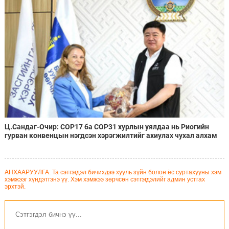
Ц.Сандаг-Очир: COP17 ба COP31 хурлын уялдаа нь Риогийн
гурван конвенцын нэгдсэн хэрэгжилтийг ахиулах чухал алхам
болно
АНХААРУУЛГА: Та сэтгэгдэл бичихдээ хууль зүйн болон ёс суртахууны хэм
хэмжээг хүндэтгэнэ үү. Хэм хэмжээ зөрчсөн сэтгэгдэлийг админ устгах
эрхтэй.