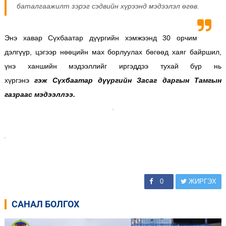
баталгаажилт зэрэг сэдвийн хүрээнд мэдээлэл өгөв.
Энэ хавар Сүхбаатар дүүргийн хэмжээнд 30 орчим
дэлгүүр, цэгээр нөөцийн мах борлуулах бөгөөд хаяг байршил,
үнэ ханшийн мэдээллийг иргэддээ тухай бүр нь
хүргэнэ
гэж Сүхбаатар дүүргийн Засаг даргын Тамгын
газраас мэдээллээ.
0
ЖИРГЭХ
САНАЛ БОЛГОХ