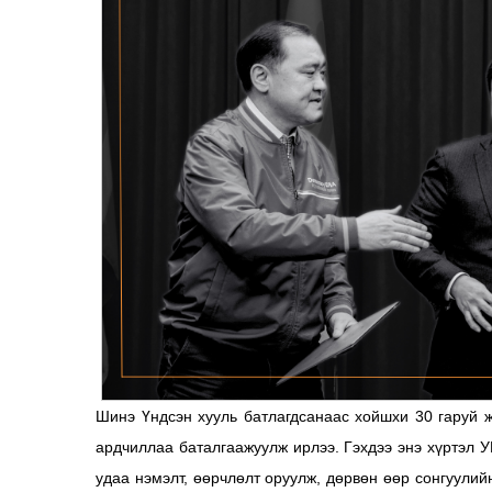
Шинэ Үндсэн хууль батлагдсанаас хойшхи 30 гаруй ж
ардчиллаа баталгаажуулж ирлээ. Гэхдээ энэ хүртэл У
удаа нэмэлт, өөрчлөлт оруулж, дөрвөн өөр сонгуулий