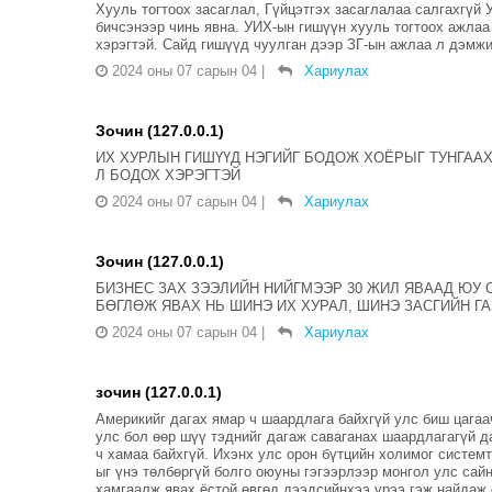
Хууль тогтоох засаглал, Гүйцэтгэх засаглалаа салгахгүй
бичсэнээр чинь явна. УИХ-ын гишүүн хууль тогтоох ажлаа 
хэрэгтэй. Сайд гишүүд чуулган дээр ЗГ-ын ажлаа л дэмжи
2024 оны 07 сарын 04
|
Хариулах
Зочин (127.0.0.1)
ИХ ХУРЛЫН ГИШҮҮД НЭГИЙГ БОДОЖ ХОЁРЫГ ТУНГААХ
Л БОДОХ ХЭРЭГТЭЙ
2024 оны 07 сарын 04
|
Хариулах
Зочин (127.0.0.1)
БИЗНЕС ЗАХ ЗЭЭЛИЙН НИЙГМЭЭР 30 ЖИЛ ЯВААД ЮУ О
БӨГЛӨЖ ЯВАХ НЬ ШИНЭ ИХ ХУРАЛ, ШИНЭ ЗАСГИЙН ГА
2024 оны 07 сарын 04
|
Хариулах
зочин (127.0.0.1)
Америкийг дагах ямар ч шаардлага байхгүй улс биш цагаа
улс бол өөр шүү тэднийг дагаж саваганах шаардлагагүй д
ч хамаа байхгүй. Ихэнх улс орон бүтцийн холимог системт
ыг үнэ төлбөргүй болго оюуны гэгээрлээр монгол улс сайн
хамгаалж явах ёстой өвгөд дээдсийнхээ үрээ гэж найдаж 