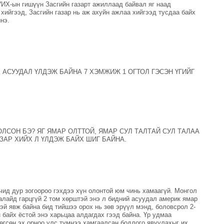
 УИХ-ын гишүүн Засгийн газарт ажиллаад байвал яг наад
хийгээд, Засгийн газар нь аж ахуйн ажлаа хийгээд тусдаа байх
нэ.
 АСУУДАЛ ҮЛДЭЖ БАЙНА 7 ХЭМЖИЖ 1 ОГТОЛ ГЭСЭН ҮГИЙГ
ЛСОН БЭ? ЯГ ЯМАР ОЛТТОЙ, ЯМАР СУЛ ТАЛТАЙ СУЛ ТАЛАА
ЗАР ХИЙХ Л ҮЛДЭЖ БАЙХ ШИГ БАЙНА.
чид дур зогоороо гэхдээ хүн олонтой юм чинь хамаагүй. Монгол
алайд гарцгүй 2 том хөрштэй энэ л бидний асуудал америк ямар
эй явж байна бид тийшээ орох нь зөв эрүүл мэнд, боловсрол 2-
 байх ёстой энэ харьцаа алдагдах гээд байна. Үр удмаа
өгсөн эх орноо улс түмнээ хамгаалсан бодлого явуулахыг их