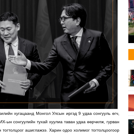
илийн хугацаанд Монгол Улсын иргэд 9 удаа сонгууль өгч,
ИХ-ын сонгуулийн тухай хуулиа таван удаа өөрчилж, гурван
н тогтолцоог ашиглажээ. Харин одоо холимог тогтолцоогоор