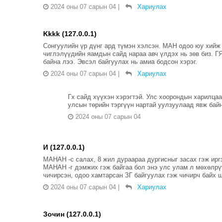
2024 оны 07 сарын 04
|
Хариулах
Kkkk (127.0.0.1)
Сонгуулийн үр дүнг ард түмэн хэлсэн. МАН одоо юу хийж 
чиглэлүүдийн яамдын сайд нараа авч үлдэх нь зөв биз. Г
байна лээ. Эвсэл байгуулах нь амиа бодсон хэрэг.
2024 оны 07 сарын 04
|
Хариулах
Гх сайд хүүхэн хэрэгтэй. Улс хоорондын харилца
улсын төрийн тэргүүн нартай уулзуулаад явж байн
2024 оны 07 сарын 04
И (127.0.0.1)
МАНАН -с салах, 8 жил дураараа дургисныг засах гэж ир
МАНАН -г дэмжих гэж байгаа бол энэ улс улам л мөхөлрү
чичирсэн, одоо хамтарсан ЗГ байгуулах гэж чичирч байх ши
2024 оны 07 сарын 04
|
Хариулах
Зочин (127.0.0.1)