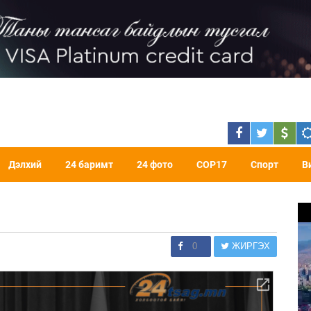
Дэлхий
24 баримт
24 фото
COP17
Спорт
В
0
ЖИРГЭХ