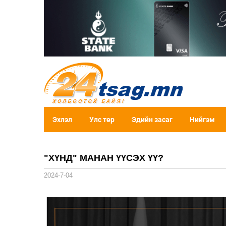
Эхлэл
Улс төр
Эдийн засаг
Нийгэм
"ХҮНД" МАНАН ҮҮСЭХ ҮҮ?
2024-7-04