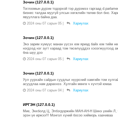
Зочин (127.0.0.1)
Тоглоомын дүрэм тодорхой тэр дүрэмээ гаргаад d.parlame
бизнес талдаа муугүй улсын хөгжлийн төлөө бол бно. Хар
явууллага байна даа.
2024 оны 07 сарын 05
|
Хариулах
Зочин (127.0.0.1)
Энэ зарим хүмүүс манан үүсэх юм яриад байх юм тийм нө
нэгдээд нэг зүгт хараад том төсөлүүддээ хэоэгжүүлээд а
бна шүү дээ
2024 оны 07 сарын 05
|
Хариулах
Зочин (127.0.0.1)
Уул уурхайн сайдын суудлыг нүүрсний хамгийн том хулга
асуудлаа нам дарахнээ. Хулгайн мөнгө ч хүчтэй юмаа
2024 оны 07 сарын 04
|
Хариулах
ИРГЭН (127.0.0.1)
Мие, Энхболд Ц, Элбэгдоржийн МАН-АН-Н Шинэ үеийн Л,
эрэн үе иржээ!!! Монгол хүний босоо хийморь хаачиваа