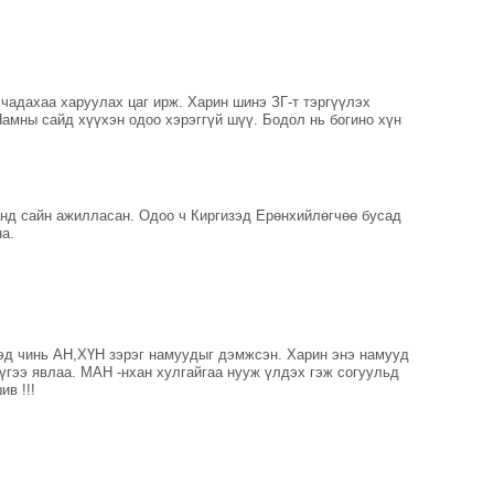
чадахаа харуулах цаг ирж. Харин шинэ ЗГ-т тэргүүлэх
Яамны сайд хүүхэн одоо хэрэггүй шүү. Бодол нь богино хүн
анд сайн ажилласан. Одоо ч Киргизэд Ерөнхийлөгчөө бусад
а.
гэд чинь АН,ХҮН зэрэг намуудыг дэмжсэн. Харин энэ намууд
үгээ явлаа. МАН -нхан хулгайгаа нууж үлдэх гэж согуульд
в !!!