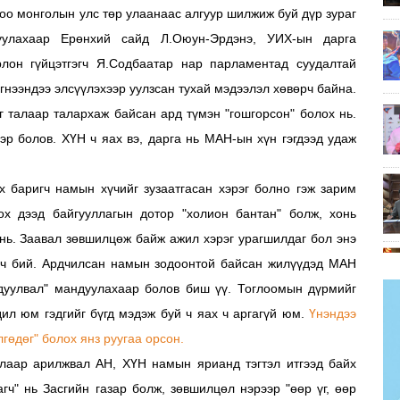
оо монголын улс төр улаанаас алгуур шилжиж буй дүр зураг
гуулахаар Ерөнхий сайд Л.Оюун-Эрдэнэ, УИХ-ын дарга
лон гүйцэтгэгч Я.Содбаатар нар парламентад суудалтай
нээндээ элсүүлэхээр уулзсан тухай мэдээлэл хөвөрч байна.
г талаар талархаж байсан ард түмэн "гошгорсон" болох нь.
р болов. ХҮН ч яах вэ, дарга нь МАН-ын хүн гэгдээд удаж
рх баригч намын хүчийг зузаатгасан хэрэг болно гэж зарим
ох дээд байгууллагын дотор "холион бантан" болж, хонь
х нь. Заавал зөвшилцөж байж ажил хэрэг урагшилдаг бол энэ
нь ч бий. Ардчилсан намын зодоонтой байсан жилүүдэд МАН
дуулвал" мандуулахаар болов биш үү. Тоглоомын дүрмийг
дил юм гэдгийг бүгд мэдэж буй ч яах ч аргагүй юм.
Үнэндээ
лгөдөг" болох янз руугаа орсон.
лаар арилжвал АН, ХҮН намын ярианд тэгтэл итгээд байх
гч" нь Засгийн газар болж, зөвшилцөл нэрээр "өөр үг, өөр