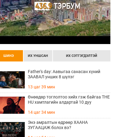
ШИНЭ
ИХ УНШСАН
ИХ СЭТГЭГДЭЛТЭЙ
Father's day: Аавыгаа санасан хүний
ЗААВАЛ унших 8 шүлэг
13 цаг 39 мин
Өнөөдөр тоглолтоо хийх гэж байгаа THE
HU хамтлагийн алдартай 10 дуу
14 цаг 34 мин
Энэ амралтын өдрөөр ХААНА
ЗУГААЦАЖ болох вэ?