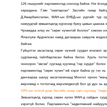
126 гишүүнийг парламентад сонгоод байна. Нэг ёсонд
харагдана. Гэвч "хамтарсан" Засгийн газар бай
Д.Амарбаясгалан, МАН-ын ЕНБД-ын үүргийг түр ор
намуудтай зөвшилцөлд хүрэхээр буюу цавын цаанаа эг
Чухамдаа илүү их "сөрөг хүчинтэй боллоо" хэмээн нэ
Ялангуяа Ардчилсан намд дагзаараа савуулж мэдэхээ
байгаа.
Гүйцэтгэх засаглалд сөрөг хүчний суудал ихэсвэл э
судлаачид тайлбарласан байна билээ. Хууль тогто
чоноороо "эвсэж" суугаад хуулинд "гар хүрдэг" боло
парламентад "сөрөг хүчин"-ий хэрэг байна уу гэх 
дангаараа шахуу засаглачихаад Монгол орноо "ман
өөрчлөөд ч тоглогчид өөрчлөгдөхгүй бол үр дүн нь а
УИХ-ын толгой дээр Засгийн газар гарч суугаад, "хөдө
Зөвшилцөлд хүрээд сөрөх хүчээ МАН-д сайдын сууд
хэрэггүй болно. Парламентын "хөдөлгөөний найруула