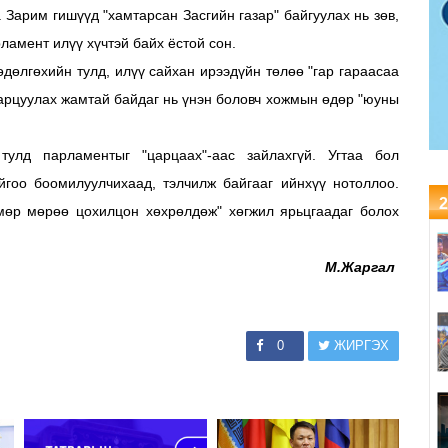
. Зарим гишүүд "хамтарсан Засгийн газар" байгуулах нь зөв,
рламент илүү хүчтэй байх ёстой сон.
өлгөхийн тулд, илүү сайхан ирээдүйн төлөө "гар гараасаа
 зарцуулах жамтай байдаг нь үнэн боловч хожмын өдөр "юуны
 тулд парламентыг "царцаах"-аас зайлахгүй. Угтаа бол
йгоо боомилуулчихаад, тэлчилж байгааг ийнхүү нотоллоо.
2
мөр мөрөө цохилцон хөхрөлдөж" хөгжил ярьцгаадаг болох
М.Жаргал
0
ЖИРГЭХ