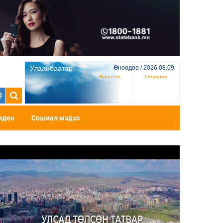
Улаанбаатар
Өнөөдөр / 2026.08.09
Өдөртөө
Шөнөдөө
идео
Сошиал мэдээ