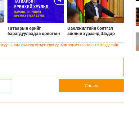
Татварын өрийг
Өвөлжилтийн бэлтгэл
барагдуулахдаа орлогын
ажлын хүрээнд Шадар
30 хувийг татвар төлөгчид
сайд Н.Номтойбаяр
үлдээхээр хуульчилж,
Дорноговь аймагт
хууны хэм хэмжээг хүндэтгэнэ үү. Хэм хэмжээ зөрчсөн сэтгэгдэлийг
татварын тайлангаа
ажиллав
залруулах хугацааг хоёр
жил болгон сунгажээ
Илгээх