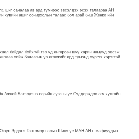
nt. шиг саналаа ав ард түмнээс эвсэлдэх эсэх талаараа АН
ин хувийн ашиг сонирхолын талаас бол арай биш Женко ийн
хцөл байдал бхйхгүй тэр үд өнгөрсөн шүү харин намууд эвсэж
жиллаа хийж баялагын үр өгөөжийг ард түмэнд хүргэх хэрэгтэй
йч Ажнай Батэрдэнэ өөрийн суганы үс Сэддорждоо өгч хулгайн
 Оюун-Эрдэнэ Гантөмөр нарын Шинэ үе МАН-АН-н мафиуудын