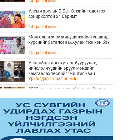
14 цаг 54 мин
Улсын арслан Б.Бат-Өлзийг тодотгох
сонирхолтой 24 баримт
14 цаг 54 мин
Монголын жюү жицү дэлхийн түвшинд
хүрснийг баталсан Б.Хулан гэж хэн бэ?
15 цаг 54 мин
Улаанбаатарын утааг бууруулах,
нийслэлчүүдийн эрүүл мэндийг
хамгаалах төслийг “Чингис хаан
Уржигдар 17 цаг 56 мин
баялгийн сан нэгдэл” ХХК-тай хамтран
хэрэгжүүлнэ
2027 оны улсын төсвийн төсөл болон
2026 оны төсвийн тодотголын төслийн
олон нийтийн хэлэлцүүлэг боллоо
Уржигдар 17 цаг 38 мин
Нийгмийн даатгалын сангийн хөрөнгө
7.6 тэрбум төгрөгөөр арвижлаа
Уржигдар 17 цаг 18 мин