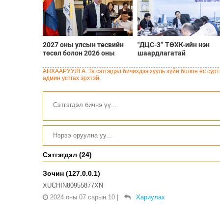
2027 оны улсын төсвийн
"ДЦС-3” ТӨХК-ийн нэн
төсөл болон 2026 оны
шаардлагатай
төсвийн тодотголын
“Турбингенератор-5”-ын
төслийн олон нийтийн
шинэчлэлийн төсвийг
АНХААРУУЛГА: Та сэтгэгдэл бичихдээ хууль зүйн болон ёс сурта
хэлэлцүүлэг боллоо
шийдвэрлэхээр болов
админ устгах эрхтэй.
Сэтгэгдэл (24)
Зочин (127.0.0.1)
XUCHIN80955877XN
2024 оны 07 сарын 10
|
Хариулах