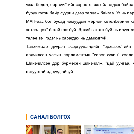
үзэл бодол, өөр хүч"-ийг сорно л гэж ойлгогдож байна
буруу гэсэн байр суурин дээр талцаж байгаа. Уг нь па
МАН-аас бол бусад намуудын мөрийн хөтөлбөрийн хөд
хөтлөлцөх" ёстой гэж буй. Эрхийг атгаж буй нь илүүг
төлөө вэ" гэдэг нь харагдах нь дамжиггүй.
Танхимаар дүүрэн эсэргүүцэгчдийг "эрхшээх"-ийн
ардчилсан улсын парламентын "сөрөг хүчин" хооло
Шинэчилсэн дор бүрмөсөн шинэчилж, "цай уунгаа, 
нигууртай өдрүүд айсуй.
САНАЛ БОЛГОХ