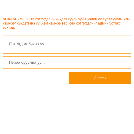
АНХААРУУЛГА: Та сэтгэгдэл бичихдээ хууль зүйн болон ёс суртахууны хэм
хэмжээг хүндэтгэнэ үү. Хэм хэмжээ зөрчсөн сэтгэгдэлийг админ устгах
эрхтэй.
Илгээх