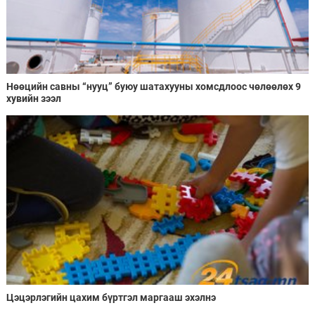
Нөөцийн савны “нууц” буюу шатахууны хомсдлоос чөлөөлөх 9
хувийн зээл
Цэцэрлэгийн цахим бүртгэл маргааш эхэлнэ