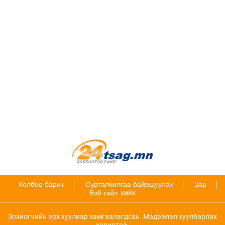
Холбоо барих
Сурталчилгаа байршуулах
Зар
Вэб сайт
хийх
Зохиогчийн эрх хуулиар хамгаалагдсан. Мэдээлэл хуулбарлах
хориотой.