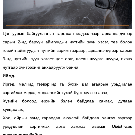
Цаг уурын байгууллагын гаргасан мэдээллээр арваннэгдүгээр
сарын 2-нд баруун аймгуудын нутгийн зүүн хэсэг, төв болон
говийн аймгуудын нутгийн зарим газраар, арваннэгдүгээр сарын
3-нд нутгийн зүүн хагаст цас орж, цасан шуурга шуурч, ихэнх
нутгаар хүйтрэхийг анхааруулж байна.
Иймд:
Иргэд, малчид тээвэрчид та бүхэн цаг агаарын урьдчилан
сэргийлэх мэдээ, мэдээллийг тухай бүрт хүлээн авах,
Хувийн болоод өрхийн бэлэн байдлаа хангах, дулаан
хувцаслах,
Хол, ойрын замд гарахдаа аюулгүй байдлаа хангах зэргээр
урьдчилан сэргийлэх арга хэмжээ авахыг
ОБЕГ-аас
анхааруулж байна.