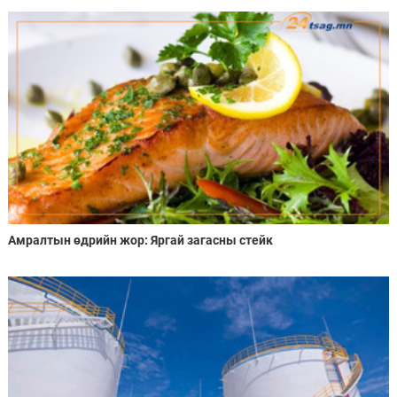
Амралтын өдрийн жор: Яргай загасны стейк