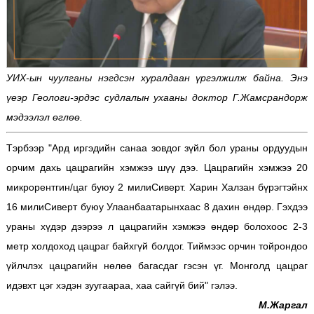
УИХ-ын чуулганы нэгдсэн хуралдаан үргэлжилж байна. Энэ
үеэр Геологи-эрдэс судлалын ухааны доктор Г.Жамсрандорж
мэдээлэл өглөө.
Тэрбээр "Ард иргэдийн санаа зовдог зүйл бол ураны ордуудын
орчим дахь цацрагийн хэмжээ шүү дээ. Цацрагийн хэмжээ 20
микрорентгин/цаг буюу 2 милиСиверт. Харин Халзан бүрэгтэйнх
16 милиСиверт буюу Улаанбаатарынхаас 8 дахин өндөр. Гэхдээ
ураны хүдэр дээрээ л цацрагийн хэмжээ өндөр болохоос 2-3
метр холдоход цацраг байхгүй болдог. Тиймээс орчин тойрондоо
үйлчлэх цацрагийн нөлөө багасдаг гэсэн үг. Монголд цацраг
идэвхт цэг хэдэн зуугаараа, хаа сайгүй бий" гэлээ.
М.Жаргал