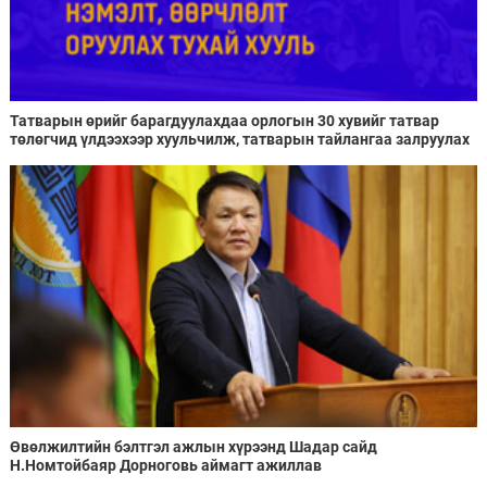
Татварын өрийг барагдуулахдаа орлогын 30 хувийг татвар
төлөгчид үлдээхээр хуульчилж, татварын тайлангаа залруулах
хугацааг хоёр жил болгон сунгажээ
Өвөлжилтийн бэлтгэл ажлын хүрээнд Шадар сайд
Н.Номтойбаяр Дорноговь аймагт ажиллав