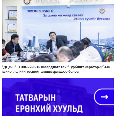
"ДЦС-3” ТӨХК-ийн нэн шаардлагатай “Турбингенератор-5”-ын
шинэчлэлийн төсвийг шийдвэрлэхээр болов