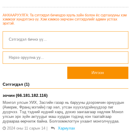
АНХААРУУЛГА: Та сэтгэгдэл бичихдээ хууль зүйн болон ёс суртахууны хэм
хэмжээг хүндэтгэнэ үү. Хэм хэмжээ зөрчсөн сэтгэгдэлийг админ устгах
эрхтэй.
Илгээх
Сэтгэгдэл (1)
зочин (66.181.182.116)
Монгол улсын УИХ, Засгийн газар нь барууны дээрэмчин орнуудын
(Америк, Франц мэтийн) гар хөл, утсан хүүхэлдэйнүүдээр пиг
дүүрчээ. Тэд тэдний нүдний харц, дохио зангаагаар хөдлөж Монол
улсын эрх зүйн актуудыг маш хурдан тэдэнд нэн таатайгаар
дураараа өөрчилж байна. Болгоомжлогтун ухаант монголчуудаа.
2024 оны 11 сарын 14
|
Хариулах