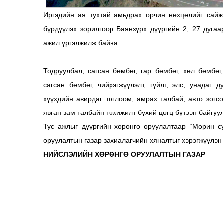
Иргэдийн ая тухтай амьдрах орчин нөхцөлийг сайж
бүрдүүлэх зорилгоор Баянзүрх дүүргийн 2, 27 дуга
ажил үргэлжилж байна.
Тодруулбал, сагсан бөмбөг, гар бөмбөг, хөл бөмбөг
сагсан бөмбөг, чийрэгжүүлэлт, гүйлт, элс, унадаг 
хүүхдийн авирдаг тоглоом, амрах талбай, авто зогсо
явган зам талбайн тохижилт бүхий цогц бүтээн байгу
Тус ажлыг дүүргийн хөрөнгө оруулалтаар “Морин с
оруулалтын газар захиалагчийн хяналтыг хэрэгжүүлэн
НИЙСЛЭЛИЙН ХӨРӨНГӨ ОРУУЛАЛТЫН ГАЗАР