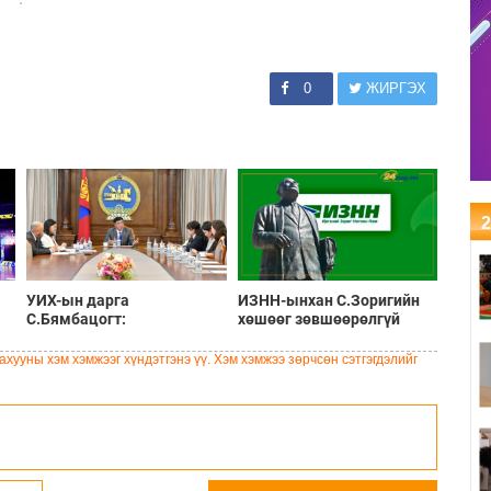
0
ЖИРГЭХ
2
УИХ-ын дарга
ИЗНН-ынхан С.Зоригийн
С.Бямбацогт:
хөшөөг зөвшөөрөлгүй
Хэлэлцүүлгээс илүү
нүүлгэн шилжүүлсэн
хэрэгжилт, амлалтаас илүү
асуудлаар мэдэгдэл
хууны хэм хэмжээг хүндэтгэнэ үү. Хэм хэмжээ зөрчсөн сэтгэгдэлийг
бодит үр дүн чухал
гаргалаа