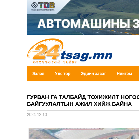
Эхлэл
Улс төр
Эдийн засаг
Нийгэм
ГУРВАН ГА ТАЛБАЙД ТОХИЖИЛТ НОГО
БАЙГУУЛАЛТЫН АЖИЛ ХИЙЖ БАЙНА
2024-12-10