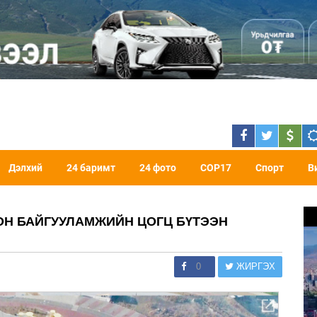
Дэлхий
24 баримт
24 фото
COP17
Спорт
В
ОН БАЙГУУЛАМЖИЙН ЦОГЦ БҮТЭЭН
0
ЖИРГЭХ