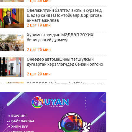
1 цаг 46 мин
Өвөлжилтийн бэлтгэл ажлын хүрээнд
Шадар сайд Н.Номтойбаяр Дорноговь
аймагт ажиллав
2 цаг 19 мин
Хуримын зочдын МЭДВЭЛ ЗОХИХ
бичигдээгүй дүрмүүд
2 цаг 25 мин
Өнөөдөр автомашины тэгш улсын
дугаартай хэрэглэгчдэд бензин олгоно
2 цаг 29 мин
ӨНӨӨДӨР: Нийслэлийн ИТХ-ын ээлжит
VIII хуралдаан болно
2 цаг 49 мин
Улаанбаатарт 29 градус дулаан байна
2 цаг 57 мин