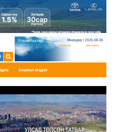
Улаанбаатар
Өнөөдөр / 2026.08.06
Өдөртөө
Шөнөдөө
идео
Сошиал мэдээ