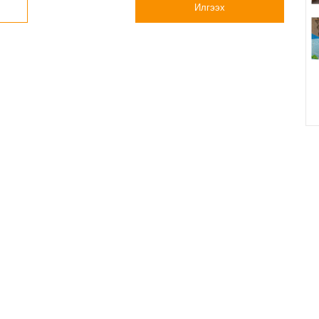
Илгээх