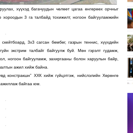
руулах, хүүхэд багачуудын чөлөөт цагаа өнгөрөөх орчныг
ар хороодын 3 га талбайд тохижилт, ногоон байгууламжийн
, скейтбоард, 3x3 сагсан бөмбөг, газрын теннис, хүүхдийн
дугуйн экстрим талбайг байгуулж буй. Мөн гэрэлт гудамж,
ол,
ногоон байгууламж, захиргааны болон харуулын байр,
улалтын ажил хийж байна.
увд констракшн” ХХК хийж гүйцэтгэж, нийслэлийн Хөрөнгө
 ажиллаж байгаа юм.