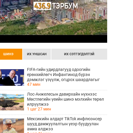
ШИНЭ
ИХ УНШСАН
ИХ СЭТГЭГДЭЛТЭЙ
FIFA-гийн удирдлагууд одоогийн
ерөнхийлөгч Инфантинод бүрэн
дэмжлэг үзүүлж, огцрох шаардлагыг
47 мин
няцаав
Лос-Анжелесын давирхайн нүхнээс
Мөстлөгийн үеийн шинэ мэлхийн төрөл
илрүүлжээ
1 цаг 27 мин
Мексикийн алдарт TikTok инфлюэнсер
шууд дамжуулалтын үеэр буудуулан
амиа алджээ