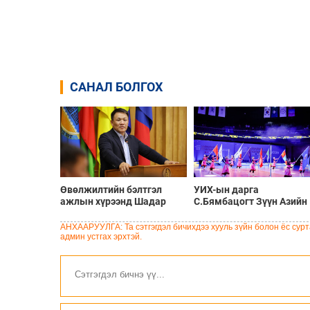
САНАЛ БОЛГОХ
Өвөлжилтийн бэлтгэл
УИХ-ын дарга
ажлын хүрээнд Шадар
С.Бямбацогт Зүүн Азийн
сайд Н.Номтойбаяр
эрэгтэйчүүдийн
Дорноговь аймагт
волейболын аварга
АНХААРУУЛГА: Та сэтгэгдэл бичихдээ хууль зүйн болон ёс сурта
ажиллав
шалгаруулах тэмцээнийг
админ устгах эрхтэй.
нээж, баг тамирчдад
амжилт хүслээ