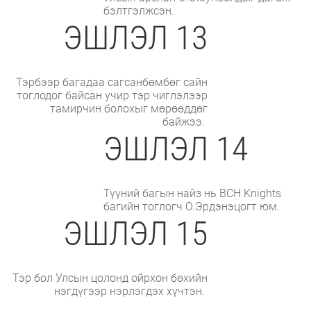
бэлтгэлжсэн.
ЭШЛЭЛ 13
Тэрбээр багадаа сагсанбөмбөг сайн
тоглодог байсан учир тэр чиглэлээр
тамирчин болохыг мөрөөддөг
байжээ.
ЭШЛЭЛ 14
Түүний багын найз нь BCH Knights
багийн тоглогч О.Эрдэнэцогт юм.
ЭШЛЭЛ 15
Тэр бол Улсын цолонд ойрхон бөхийн
нэгдүгээр нэрлэгдэх хүчтэн.