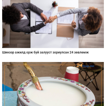
Шинээр ажилд орж буй залууст зориулсан 24 зөвлөмж