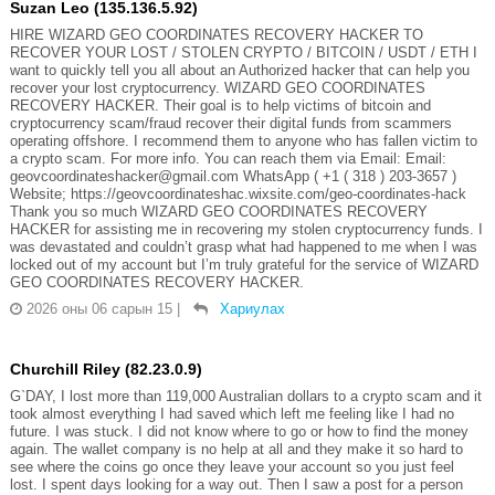
Suzan Leo (135.136.5.92)
HIRE WIZARD GEO COORDINATES RECOVERY HACKER TO
RECOVER YOUR LOST / STOLEN CRYPTO / BITCOIN / USDT / ETH I
want to quickly tell you all about an Authorized hacker that can help you
recover your lost cryptocurrency. WIZARD GEO COORDINATES
RECOVERY HACKER. Their goal is to help victims of bitcoin and
cryptocurrency scam/fraud recover their digital funds from scammers
operating offshore. I recommend them to anyone who has fallen victim to
a crypto scam. For more info. You can reach them via Email: Email:
geovcoordinateshacker@gmail.com WhatsApp ( +1 ( 318 ) 203-3657 )
Website; https://geovcoordinateshac.wixsite.com/geo-coordinates-hack
Thank you so much WIZARD GEO COORDINATES RECOVERY
HACKER for assisting me in recovering my stolen cryptocurrency funds. I
was devastated and couldn’t grasp what had happened to me when I was
locked out of my account but I’m truly grateful for the service of WIZARD
GEO COORDINATES RECOVERY HACKER.
2026 оны 06 сарын 15
|
Хариулах
Churchill Riley (82.23.0.9)
G`DAY, I lost more than 119,000 Australian dollars to a crypto scam and it
took almost everything I had saved which left me feeling like I had no
future. I was stuck. I did not know where to go or how to find the money
again. The wallet company is no help at all and they make it so hard to
see where the coins go once they leave your account so you just feel
lost. I spent days looking for a way out. Then I saw a post for a person