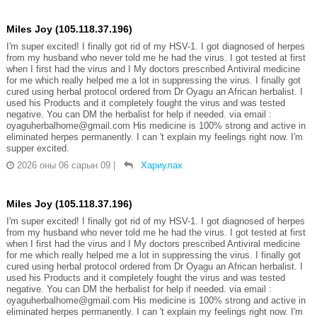
Miles Joy (105.118.37.196)
I'm super excited! I finally got rid of my HSV-1. I got diagnosed of herpes
from my husband who never told me he had the virus. I got tested at first
when I first had the virus and I My doctors prescribed Antiviral medicine
for me which really helped me a lot in suppressing the virus. I finally got
cured using herbal protocol ordered from Dr Oyagu an African herbalist. I
used his Products and it completely fought the virus and was tested
negative. You can DM the herbalist for help if needed. via email :
oyaguherbalhome@gmail.com His medicine is 100% strong and active in
eliminated herpes permanently. I can 't explain my feelings right now. I'm
supper excited.
2026 оны 06 сарын 09
|
Хариулах
Miles Joy (105.118.37.196)
I'm super excited! I finally got rid of my HSV-1. I got diagnosed of herpes
from my husband who never told me he had the virus. I got tested at first
when I first had the virus and I My doctors prescribed Antiviral medicine
for me which really helped me a lot in suppressing the virus. I finally got
cured using herbal protocol ordered from Dr Oyagu an African herbalist. I
used his Products and it completely fought the virus and was tested
negative. You can DM the herbalist for help if needed. via email :
oyaguherbalhome@gmail.com His medicine is 100% strong and active in
eliminated herpes permanently. I can 't explain my feelings right now. I'm