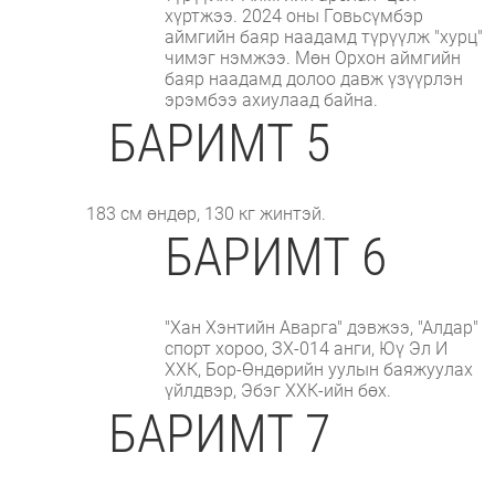
хүртжээ. 2024 оны Говьсүмбэр
аймгийн баяр наадамд түрүүлж "хурц"
чимэг нэмжээ. Мөн Орхон аймгийн
баяр наадамд долоо давж үзүүрлэн
эрэмбээ ахиулаад байна.
БАРИМТ 5
183 см өндөр, 130 кг жинтэй.
БАРИМТ 6
"Хан Хэнтийн Аварга" дэвжээ, "Алдар"
спорт хороо, ЗХ-014 анги, Юү Эл И
ХХК, Бор-Өндөрийн уулын баяжуулах
үйлдвэр, Эбэг ХХК-ийн бөх.
БАРИМТ 7