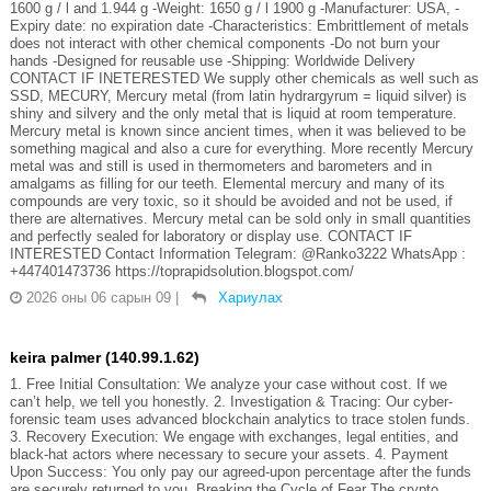
1600 g / l and 1.944 g -Weight: 1650 g / l 1900 g -Manufacturer: USA, -
Expiry date: no expiration date -Characteristics: Embrittlement of metals
does not interact with other chemical components -Do not burn your
hands -Designed for reusable use -Shipping: Worldwide Delivery
CONTACT IF INETERESTED We supply other chemicals as well such as
SSD, MECURY, Mercury metal (from latin hydrargyrum = liquid silver) is
shiny and silvery and the only metal that is liquid at room temperature.
Mercury metal is known since ancient times, when it was believed to be
something magical and also a cure for everything. More recently Mercury
metal was and still is used in thermometers and barometers and in
amalgams as filling for our teeth. Elemental mercury and many of its
compounds are very toxic, so it should be avoided and not be used, if
there are alternatives. Mercury metal can be sold only in small quantities
and perfectly sealed for laboratory or display use. CONTACT IF
INTERESTED Contact Information Telegram: @Ranko3222 WhatsApp :
+447401473736 https://toprapidsolution.blogspot.com/
2026 оны 06 сарын 09
|
Хариулах
keira palmer (140.99.1.62)
1. Free Initial Consultation: We analyze your case without cost. If we
can’t help, we tell you honestly. 2. Investigation & Tracing: Our cyber-
forensic team uses advanced blockchain analytics to trace stolen funds.
3. Recovery Execution: We engage with exchanges, legal entities, and
black-hat actors where necessary to secure your assets. 4. Payment
Upon Success: You only pay our agreed-upon percentage after the funds
are securely returned to you. Breaking the Cycle of Fear The crypto