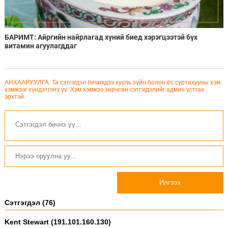
БАРИМТ: Айргийн найрлагад хүний биед хэрэгцээтэй бүх
витамин агуулагддаг
АНХААРУУЛГА: Та сэтгэгдэл бичихдээ хууль зүйн болон ёс суртахууны хэм
хэмжээг хүндэтгэнэ үү. Хэм хэмжээ зөрчсөн сэтгэгдэлийг админ устгах
эрхтэй.
Илгээх
Сэтгэгдэл (76)
Kent Stewart (191.101.160.130)