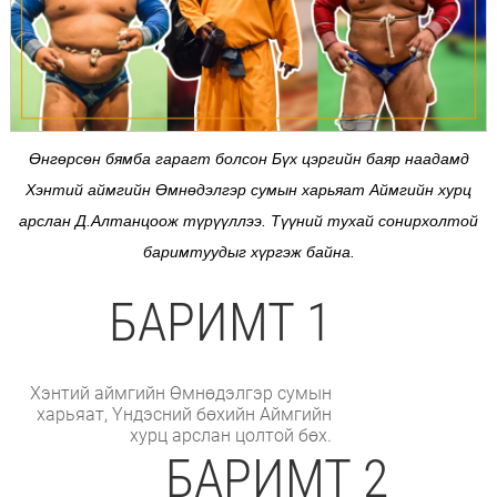
Өнгөрсөн бямба гарагт болсон Бүх цэргийн баяр наадамд
Хэнтий аймгийн Өмнөдэлгэр сумын харьяат Аймгийн хурц
арслан Д.Алтанцоож түрүүллээ. Түүний тухай сонирхолтой
баримтуудыг хүргэж байна.
БАРИМТ 1
Хэнтий аймгийн Өмнөдэлгэр сумын
харьяат, Үндэсний бөхийн Аймгийн
хурц арслан цолтой бөх.
БАРИМТ 2