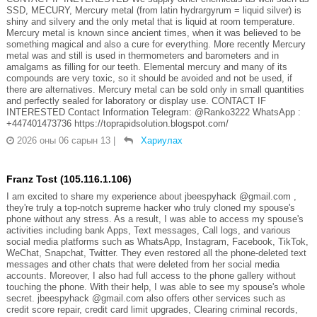
SSD, MECURY, Mercury metal (from latin hydrargyrum = liquid silver) is
shiny and silvery and the only metal that is liquid at room temperature.
Mercury metal is known since ancient times, when it was believed to be
something magical and also a cure for everything. More recently Mercury
metal was and still is used in thermometers and barometers and in
amalgams as filling for our teeth. Elemental mercury and many of its
compounds are very toxic, so it should be avoided and not be used, if
there are alternatives. Mercury metal can be sold only in small quantities
and perfectly sealed for laboratory or display use. CONTACT IF
INTERESTED Contact Information Telegram: @Ranko3222 WhatsApp :
+447401473736 https://toprapidsolution.blogspot.com/
2026 оны 06 сарын 13
|
Хариулах
Franz Tost (105.116.1.106)
I am excited to share my experience about jbeespyhack @gmail.com ,
they're truly a top-notch supreme hacker who truly cloned my spouse's
phone without any stress. As a result, I was able to access my spouse's
activities including bank Apps, Text messages, Call logs, and various
social media platforms such as WhatsApp, Instagram, Facebook, TikTok,
WeChat, Snapchat, Twitter. They even restored all the phone-deleted text
messages and other chats that were deleted from her social media
accounts. Moreover, I also had full access to the phone gallery without
touching the phone. With their help, I was able to see my spouse's whole
secret. jbeespyhack @gmail.com also offers other services such as
credit score repair, credit card limit upgrades, Clearing criminal records,