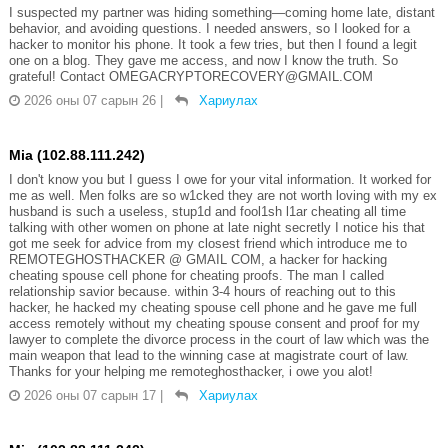
I suspected my partner was hiding something—coming home late, distant
behavior, and avoiding questions. I needed answers, so I looked for a
hacker to monitor his phone. It took a few tries, but then I found a legit
one on a blog. They gave me access, and now I know the truth. So
grateful! Contact OMEGACRYPTORECOVERY@GMAIL.COM
2026 оны 07 сарын 26
|
Хариулах
Mia (102.88.111.242)
I don't know you but I guess I owe for your vital information. It worked for
me as well. Men folks are so w1cked they are not worth loving with my ex
husband is such a useless, stup1d and fool1sh l1ar cheating all time
talking with other women on phone at late night secretly I notice his that
got me seek for advice from my closest friend which introduce me to
REMOTEGHOSTHACKER @ GMAIL COM, a hacker for hacking
cheating spouse cell phone for cheating proofs. The man I called
relationship savior because. within 3-4 hours of reaching out to this
hacker, he hacked my cheating spouse cell phone and he gave me full
access remotely without my cheating spouse consent and proof for my
lawyer to complete the divorce process in the court of law which was the
main weapon that lead to the winning case at magistrate court of law.
Thanks for your helping me remoteghosthacker, i owe you alot!
2026 оны 07 сарын 17
|
Хариулах