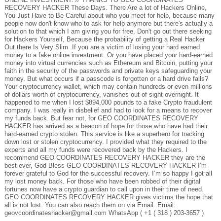
RECOVERY HACKER These Days. There Are a lot of Hackers Online,
You Just Have to Be Careful about who you meet for help, because many
people now don't know who to ask for help anymore but there's actually a
solution to that which I am giving you for free, Don't go out there seeking
for Hackers Yourself, Because the probability of getting a Real Hacker
Out there Is Very Slim .If you are a victim of losing your hard earned
money to a fake online investment. Or you have placed your hard-earned
money into virtual currencies such as Ethereum and Bitcoin, putting your
faith in the security of the passwords and private keys safeguarding your
money. But what occurs if a passcode is forgotten or a hard drive fails?
Your cryptocurrency wallet, which may contain hundreds or even millions
of dollars worth of cryptocurrency, vanishes out of sight overnight. It
happened to me when I lost $894,000 pounds to a fake Crypto fraudulent
company. I was really in disbelief and had to look for a means to recover
my funds back. But fear not, for GEO COORDINATES RECOVERY
HACKER has arrived as a beacon of hope for those who have had their
hard-earned crypto stolen. This service is like a superhero for tracking
down lost or stolen cryptocurrency. I provided what they required to the
experts and all my funds were recovered back by the Hackers. I
recommend GEO COORDINATES RECOVERY HACKER they are the
best ever, God Bless GEO COORDINATES RECOVERY HACKER I’m
forever grateful to God for the successful recovery. I’m so happy I got all
my lost money back. For those who have been robbed of their digital
fortunes now have a crypto guardian to call upon in their time of need.
GEO COORDINATES RECOVERY HACKER gives victims the hope that
all is not lost. You can also reach them on via Email: Email:
geovcoordinateshacker@gmail.com WhatsApp ( +1 ( 318 ) 203-3657 )