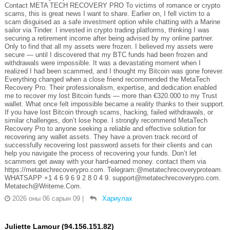
Contact META TECH RECOVERY PRO To victims of romance or crypto
scams, this is great news I want to share. Earlier on, I fell victim to a
scam disguised as a safe investment option while chatting with a Marine
sailor via Tinder. I invested in crypto trading platforms, thinking I was
securing a retirement income after being advised by my online partner.
Only to find that all my assets were frozen. I believed my assets were
secure — until I discovered that my BTC funds had been frozen and
withdrawals were impossible. It was a devastating moment when I
realized I had been scammed, and I thought my Bitcoin was gone forever.
Everything changed when a close friend recommended the MetaTech
Recovery Pro. Their professionalism, expertise, and dedication enabled
me to recover my lost Bitcoin funds — more than €320.000 to my Trust
wallet. What once felt impossible became a reality thanks to their support.
If you have lost Bitcoin through scams, hacking, failed withdrawals, or
similar challenges, don’t lose hope. I strongly recommend MetaTech
Recovery Pro to anyone seeking a reliable and effective solution for
recovering any wallet assets. They have a proven track record of
successfully recovering lost password assets for their clients and can
help you navigate the process of recovering your funds. Don’t let
scammers get away with your hard-earned money. contact them via
https://metatechrecoverypro.com. Telegram:@metatechrecoveryproteam.
WHATSAPP +1 4 6 9 6 9 2 8 0 4 9. support@metatechrecoverypro.com.
Metatech@Writeme.Com.
2026 оны 06 сарын 09
|
Хариулах
Juliette Lamour (94.156.151.82)