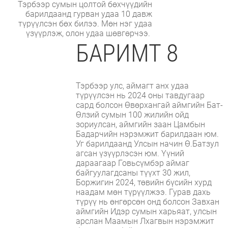
Тэрбээр сумын цолтой бөхчүүдийн
барилдаанд гурван удаа 10 давж
түрүүлсэн бөх билээ. Мөн нэг удаа
үзүүрлэж, олон удаа шөвгөрчээ.
БАРИМТ 8
Тэрбээр улс, аймагт анх удаа
түрүүлсэн нь 2024 оны тавдугаар
сард болсон Өвөрхангай аймгийн Бат-
Өлзий сумын 100 жилийн ойд
зориулсан, аймгийн заан Цамбын
Бадарчийн нэрэмжит барилдаан юм.
Уг барилдаанд Улсын начин Ө.Батзул
агсан үзүүрлэсэн юм. Үүний
дараагаар Говьсүмбэр аймаг
байгуулагдсаны түүхт 30 жил,
Боржигин 2024, төвийн бүсийн хурд
наадам мөн түрүүлжээ. Гурав дахь
түрүү нь өнгөрсөн онд болсон Завхан
аймгийн Идэр сумын харьяат, улсын
арслан Маамын Лхагвын нэрэмжит