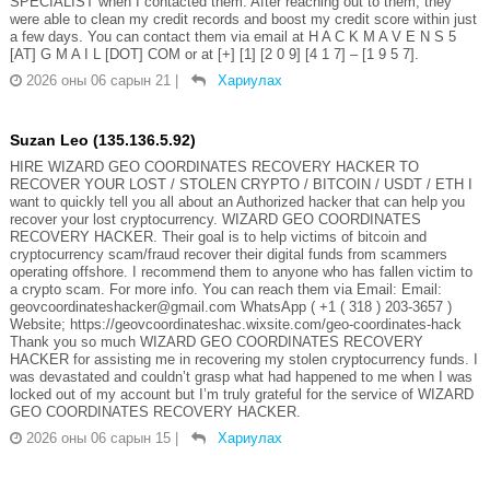
SPECIALIST when I contacted them. After reaching out to them, they
were able to clean my credit records and boost my credit score within just
a few days. You can contact them via email at H A C K M A V E N S 5
[AT] G M A I L [DOT] COM or at [+] [1] [2 0 9] [4 1 7] – [1 9 5 7].
2026 оны 06 сарын 21
|
Хариулах
Suzan Leo (135.136.5.92)
HIRE WIZARD GEO COORDINATES RECOVERY HACKER TO
RECOVER YOUR LOST / STOLEN CRYPTO / BITCOIN / USDT / ETH I
want to quickly tell you all about an Authorized hacker that can help you
recover your lost cryptocurrency. WIZARD GEO COORDINATES
RECOVERY HACKER. Their goal is to help victims of bitcoin and
cryptocurrency scam/fraud recover their digital funds from scammers
operating offshore. I recommend them to anyone who has fallen victim to
a crypto scam. For more info. You can reach them via Email: Email:
geovcoordinateshacker@gmail.com WhatsApp ( +1 ( 318 ) 203-3657 )
Website; https://geovcoordinateshac.wixsite.com/geo-coordinates-hack
Thank you so much WIZARD GEO COORDINATES RECOVERY
HACKER for assisting me in recovering my stolen cryptocurrency funds. I
was devastated and couldn’t grasp what had happened to me when I was
locked out of my account but I’m truly grateful for the service of WIZARD
GEO COORDINATES RECOVERY HACKER.
2026 оны 06 сарын 15
|
Хариулах