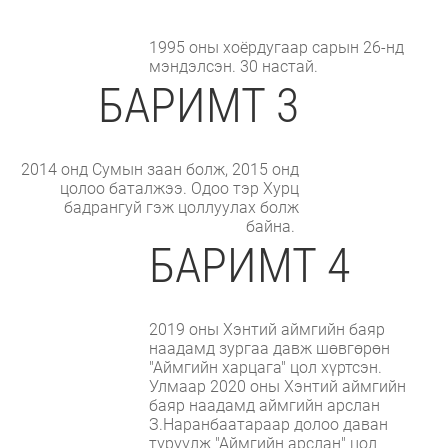
1995 оны хоёрдугаар сарын 26-нд
мэндэлсэн. 30 настай.
БАРИМТ 3
2014 онд Сумын заан болж, 2015 онд
цолоо баталжээ. Одоо тэр Хурц
бадрангуй гэж цоллуулах болж
байна.
БАРИМТ 4
2019 оны Хэнтий аймгийн баяр
наадамд зургаа давж шөвгөрөн
"Аймгийн харцага" цол хүртсэн.
Улмаар 2020 оны Хэнтий аймгийн
баяр наадамд аймгийн арслан
З.Наранбаатараар долоо даван
түрүүлж "Аймгийн арслан" цол