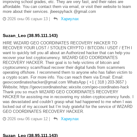
improving school grades, etc. They are very fast, and their rates are
affordable. You can contact them via email, or visit their website to learn
more about their services. jbeespyhack @gmail.com
2026 оны 06 сарын 13
|
Хариулах
Suzan_Leo (38.95.111.143)
HIRE WIZARD GEO COORDINATES RECOVERY HACKER TO
RECOVER YOUR LOST / STOLEN CRYPTO / BITCOIN / USDT / ETH I
want to quickly tell you all about an Authorized hacker that can help you
recover your lost cryptocurrency. WIZARD GEO COORDINATES
RECOVERY HACKER. Their goal is to help victims of bitcoin and
cryptocurrency scam/fraud recover their digital funds from scammers
operating offshore. I recommend them to anyone who has fallen victim to
a crypto scam. For more info. You can reach them via Email: Email:
geovcoordinateshacker@gmail.com WhatsApp ( +1 ( 318 ) 203-3657 )
Website; https://geovcoordinateshac.wixsite.com/geo-coordinates-hack
Thank you so much WIZARD GEO COORDINATES RECOVERY
HACKER for assisting me in recovering my stolen cryptocurrency funds. I
was devastated and couldn’t grasp what had happened to me when I was
locked out of my account but I’m truly grateful for the service of WIZARD
GEO COORDINATES RECOVERY HACKER.
2026 оны 06 сарын 12
|
Хариулах
Suzan_Leo (38.95.111.143)