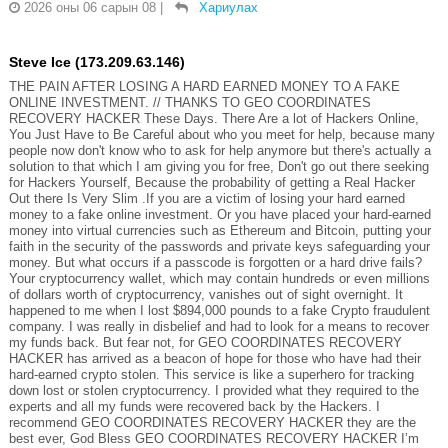
2026 оны 06 сарын 08
|
Хариулах
Steve Ice (173.209.63.146)
THE PAIN AFTER LOSING A HARD EARNED MONEY TO A FAKE
ONLINE INVESTMENT. // THANKS TO GEO COORDINATES
RECOVERY HACKER These Days. There Are a lot of Hackers Online,
You Just Have to Be Careful about who you meet for help, because many
people now don't know who to ask for help anymore but there's actually a
solution to that which I am giving you for free, Don't go out there seeking
for Hackers Yourself, Because the probability of getting a Real Hacker
Out there Is Very Slim .If you are a victim of losing your hard earned
money to a fake online investment. Or you have placed your hard-earned
money into virtual currencies such as Ethereum and Bitcoin, putting your
faith in the security of the passwords and private keys safeguarding your
money. But what occurs if a passcode is forgotten or a hard drive fails?
Your cryptocurrency wallet, which may contain hundreds or even millions
of dollars worth of cryptocurrency, vanishes out of sight overnight. It
happened to me when I lost $894,000 pounds to a fake Crypto fraudulent
company. I was really in disbelief and had to look for a means to recover
my funds back. But fear not, for GEO COORDINATES RECOVERY
HACKER has arrived as a beacon of hope for those who have had their
hard-earned crypto stolen. This service is like a superhero for tracking
down lost or stolen cryptocurrency. I provided what they required to the
experts and all my funds were recovered back by the Hackers. I
recommend GEO COORDINATES RECOVERY HACKER they are the
best ever, God Bless GEO COORDINATES RECOVERY HACKER I’m