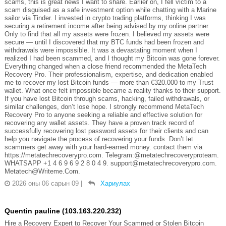
scams, this is great news I want to share. Earlier on, I fell victim to a
scam disguised as a safe investment option while chatting with a Marine
sailor via Tinder. I invested in crypto trading platforms, thinking I was
securing a retirement income after being advised by my online partner.
Only to find that all my assets were frozen. I believed my assets were
secure — until I discovered that my BTC funds had been frozen and
withdrawals were impossible. It was a devastating moment when I
realized I had been scammed, and I thought my Bitcoin was gone forever.
Everything changed when a close friend recommended the MetaTech
Recovery Pro. Their professionalism, expertise, and dedication enabled
me to recover my lost Bitcoin funds — more than €320.000 to my Trust
wallet. What once felt impossible became a reality thanks to their support.
If you have lost Bitcoin through scams, hacking, failed withdrawals, or
similar challenges, don’t lose hope. I strongly recommend MetaTech
Recovery Pro to anyone seeking a reliable and effective solution for
recovering any wallet assets. They have a proven track record of
successfully recovering lost password assets for their clients and can
help you navigate the process of recovering your funds. Don’t let
scammers get away with your hard-earned money. contact them via
https://metatechrecoverypro.com. Telegram:@metatechrecoveryproteam.
WHATSAPP +1 4 6 9 6 9 2 8 0 4 9. support@metatechrecoverypro.com.
Metatech@Writeme.Com.
2026 оны 06 сарын 09
|
Хариулах
Quentin pauline (103.163.220.232)
Hire a Recovery Expert to Recover Your Scammed or Stolen Bitcoin