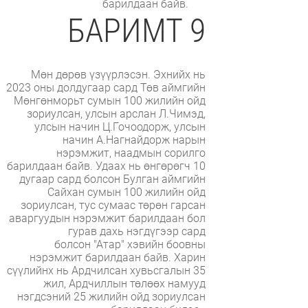
барилдаан байв.
БАРИМТ 9
Мөн дөрөв үзүүрлэсэн. Эхнийх нь
2023 оны долдугаар сард Төв аймгийн
Мөнгөнморьт сумын 100 жилийн ойд
зориулсан, улсын арслан Л.Чимэд,
улсын начин Ц.Гочоодорж, улсын
начин А.Нагнайдорж нарын
нэрэмжит, наадмын сорилго
барилдаан байв. Удаах нь өнгөрөгч 10
дугаар сард болсон Булган аймгийн
Сайхан сумын 100 жилийн ойд
зориулсан, тус сумаас төрөн гарсан
аваргуудын нэрэмжит барилдаан бол
гурав дахь нэгдүгээр сард
болсон "Атар" хэвийн боовны
нэрэмжит барилдаан байв. Харин
сүүлийнх нь Ардчилсан хувьсгалын 35
жил, Ардчиллын төлөөх намууд
нэгдсэний 25 жилийн ойд зориулсан