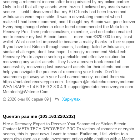
securing a retirement income after being advised by my online partner.
Only to find that all my assets were frozen. I believed my assets were
secure — until I discovered that my BTC funds had been frozen and
withdrawals were impossible. It was a devastating moment when I
realized I had been scammed, and I thought my Bitcoin was gone forever.
Everything changed when a close friend recommended the MetaTech
Recovery Pro. Their professionalism, expertise, and dedication enabled
me to recover my lost Bitcoin funds — more than €320.000 to my Trust
wallet. What once felt impossible became a reality thanks to their support.
If you have lost Bitcoin through scams, hacking, failed withdrawals, or
similar challenges, don’t lose hope. I strongly recommend MetaTech
Recovery Pro to anyone seeking a reliable and effective solution for
recovering any wallet assets. They have a proven track record of
successfully recovering lost password assets for their clients and can
help you navigate the process of recovering your funds. Don’t let
scammers get away with your hard-earned money. contact them via
https://metatechrecoverypro.com. Telegram:@metatechrecoveryproteam.
WHATSAPP +1 4 6 9 6 9 2 8 0 4 9. support@metatechrecoverypro.com.
Metatech@Writeme.Com.
2026 оны 06 сарын 09
|
Хариулах
Quentin pauline (103.163.220.232)
Hire a Recovery Expert to Recover Your Scammed or Stolen Bitcoin
Contact META TECH RECOVERY PRO To victims of romance or crypto
scams, this is great news I want to share. Earlier on, I fell victim to a
scam disguised as a safe investment option while chatting with a Marine