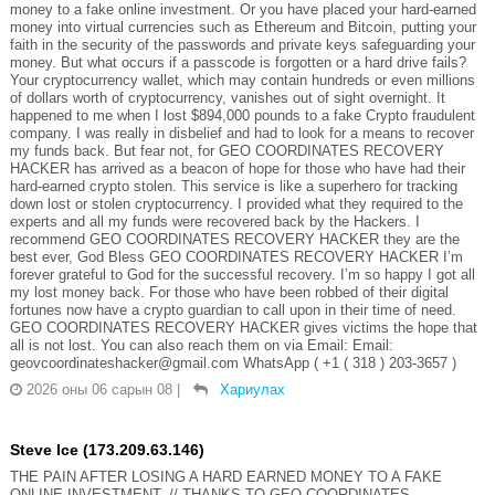
money to a fake online investment. Or you have placed your hard-earned
money into virtual currencies such as Ethereum and Bitcoin, putting your
faith in the security of the passwords and private keys safeguarding your
money. But what occurs if a passcode is forgotten or a hard drive fails?
Your cryptocurrency wallet, which may contain hundreds or even millions
of dollars worth of cryptocurrency, vanishes out of sight overnight. It
happened to me when I lost $894,000 pounds to a fake Crypto fraudulent
company. I was really in disbelief and had to look for a means to recover
my funds back. But fear not, for GEO COORDINATES RECOVERY
HACKER has arrived as a beacon of hope for those who have had their
hard-earned crypto stolen. This service is like a superhero for tracking
down lost or stolen cryptocurrency. I provided what they required to the
experts and all my funds were recovered back by the Hackers. I
recommend GEO COORDINATES RECOVERY HACKER they are the
best ever, God Bless GEO COORDINATES RECOVERY HACKER I’m
forever grateful to God for the successful recovery. I’m so happy I got all
my lost money back. For those who have been robbed of their digital
fortunes now have a crypto guardian to call upon in their time of need.
GEO COORDINATES RECOVERY HACKER gives victims the hope that
all is not lost. You can also reach them on via Email: Email:
geovcoordinateshacker@gmail.com WhatsApp ( +1 ( 318 ) 203-3657 )
2026 оны 06 сарын 08
|
Хариулах
Steve Ice (173.209.63.146)
THE PAIN AFTER LOSING A HARD EARNED MONEY TO A FAKE
ONLINE INVESTMENT. // THANKS TO GEO COORDINATES