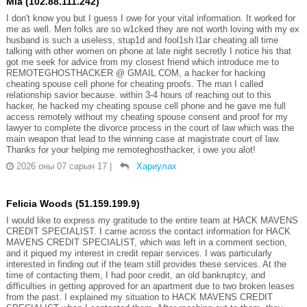
Mia (102.88.111.242)
I don't know you but I guess I owe for your vital information. It worked for
me as well. Men folks are so w1cked they are not worth loving with my ex
husband is such a useless, stup1d and fool1sh l1ar cheating all time
talking with other women on phone at late night secretly I notice his that
got me seek for advice from my closest friend which introduce me to
REMOTEGHOSTHACKER @ GMAIL COM, a hacker for hacking
cheating spouse cell phone for cheating proofs. The man I called
relationship savior because. within 3-4 hours of reaching out to this
hacker, he hacked my cheating spouse cell phone and he gave me full
access remotely without my cheating spouse consent and proof for my
lawyer to complete the divorce process in the court of law which was the
main weapon that lead to the winning case at magistrate court of law.
Thanks for your helping me remoteghosthacker, i owe you alot!
2026 оны 07 сарын 17
|
Хариулах
Felicia Woods (51.159.199.9)
I would like to express my gratitude to the entire team at HACK MAVENS
CREDIT SPECIALIST. I came across the contact information for HACK
MAVENS CREDIT SPECIALIST, which was left in a comment section,
and it piqued my interest in credit repair services. I was particularly
interested in finding out if the team still provides these services. At the
time of contacting them, I had poor credit, an old bankruptcy, and
difficulties in getting approved for an apartment due to two broken leases
from the past. I explained my situation to HACK MAVENS CREDIT