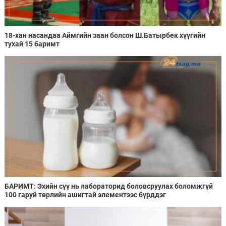
18-хан насандаа Аймгийн заан болсон Ш.Батырбек хүүгийн
тухай 15 баримт
БАРИМТ: Эхийн сүү нь лабораторид боловсруулах боломжгүй
100 гаруй төрлийн ашигтай элементээс бүрддэг