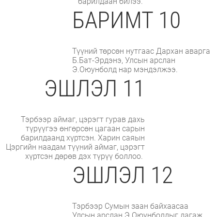
барилдаан билээ.
БАРИМТ 10
Түүний төрсөн нутгаас Дархан аварга
Б.Бат-Эрдэнэ, Улсын арслан
Э.Оюунболд нар мэндэлжээ.
ЭШЛЭЛ 11
Тэрбээр аймаг, цэрэгт гурав дахь
түрүүгээ өнгөрсөн цагаан сарын
барилдаанд хүртсэн. Харин саяын
Цэргийн наадам түүний аймаг, цэрэгт
хүртсэн дөрөв дэх түрүү боллоо.
ЭШЛЭЛ 12
Тэрбээр Сумын заан байхаасаа
Улсын арслан Э.Оюунболдыг дагаж