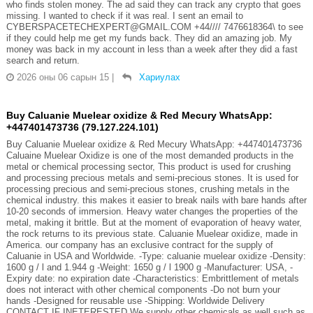
who finds stolen money. The ad said they can track any crypto that goes
missing. I wanted to check if it was real. I sent an email to
CYBERSPACETECHEXPERT@GMAIL.COM +44//// 7476618364\ to see
if they could help me get my funds back. They did an amazing job. My
money was back in my account in less than a week after they did a fast
search and return.
2026 оны 06 сарын 15
|
Хариулах
Buy Caluanie Muelear oxidize & Red Mecury WhatsApp:
+447401473736 (79.127.224.101)
Buy Caluanie Muelear oxidize & Red Mecury WhatsApp: +447401473736
Caluaine Muelear Oxidize is one of the most demanded products in the
metal or chemical processing sector, This product is used for crushing
and processing precious metals and semi-precious stones. It is used for
processing precious and semi-precious stones, crushing metals in the
chemical industry. this makes it easier to break nails with bare hands after
10-20 seconds of immersion. Heavy water changes the properties of the
metal, making it brittle. But at the moment of evaporation of heavy water,
the rock returns to its previous state. Caluanie Muelear oxidize, made in
America. our company has an exclusive contract for the supply of
Caluanie in USA and Worldwide. -Type: caluanie muelear oxidize -Density:
1600 g / l and 1.944 g -Weight: 1650 g / l 1900 g -Manufacturer: USA, -
Expiry date: no expiration date -Characteristics: Embrittlement of metals
does not interact with other chemical components -Do not burn your
hands -Designed for reusable use -Shipping: Worldwide Delivery
CONTACT IF INETERESTED We supply other chemicals as well such as