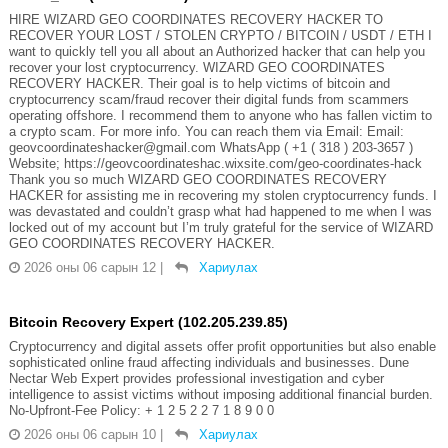
HIRE WIZARD GEO COORDINATES RECOVERY HACKER TO
RECOVER YOUR LOST / STOLEN CRYPTO / BITCOIN / USDT / ETH I
want to quickly tell you all about an Authorized hacker that can help you
recover your lost cryptocurrency. WIZARD GEO COORDINATES
RECOVERY HACKER. Their goal is to help victims of bitcoin and
cryptocurrency scam/fraud recover their digital funds from scammers
operating offshore. I recommend them to anyone who has fallen victim to
a crypto scam. For more info. You can reach them via Email: Email:
geovcoordinateshacker@gmail.com WhatsApp ( +1 ( 318 ) 203-3657 )
Website; https://geovcoordinateshac.wixsite.com/geo-coordinates-hack
Thank you so much WIZARD GEO COORDINATES RECOVERY
HACKER for assisting me in recovering my stolen cryptocurrency funds. I
was devastated and couldn’t grasp what had happened to me when I was
locked out of my account but I’m truly grateful for the service of WIZARD
GEO COORDINATES RECOVERY HACKER.
2026 оны 06 сарын 12
|
Хариулах
Bitcoin Recovery Expert (102.205.239.85)
Cryptocurrency and digital assets offer profit opportunities but also enable
sophisticated online fraud affecting individuals and businesses. Dune
Nectar Web Expert provides professional investigation and cyber
intelligence to assist victims without imposing additional financial burden.
No-Upfront-Fee Policy: + 1 2 5 2 2 7 1 8 9 0 0
2026 оны 06 сарын 10
|
Хариулах