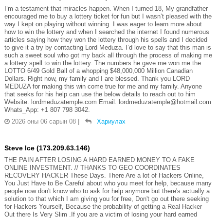
I’m a testament that miracles happen. When I turned 18, My grandfather
encouraged me to buy a lottery ticket for fun but I wasn’t pleased with the
way I kept on playing without winning. I was eager to learn more about
how to win the lottery and when I searched the internet I found numerous
articles saying how they won the lottery through his spells and I decided
to give it a try by contacting Lord Meduza. I’d love to say that this man is
such a sweet soul who got my back all through the process of making me
a lottery spell to win the lottery. The numbers he gave me won me the
LOTTO 6/49 Gold Ball of a whopping $48,000,000 Million Canadian
Dollars. Right now, my family and I are blessed. Thank you LORD
MEDUZA for making this win come true for me and my family. Anyone
that seeks for his help can use the below details to reach out to him
Website: lordmeduzatemple.com Email: lordmeduzatemple@hotmail.com
Whats_App: +1 807 798 3042.
2026 оны 06 сарын 08
|
Хариулах
Steve Ice (173.209.63.146)
THE PAIN AFTER LOSING A HARD EARNED MONEY TO A FAKE
ONLINE INVESTMENT. // THANKS TO GEO COORDINATES
RECOVERY HACKER These Days. There Are a lot of Hackers Online,
You Just Have to Be Careful about who you meet for help, because many
people now don't know who to ask for help anymore but there's actually a
solution to that which I am giving you for free, Don't go out there seeking
for Hackers Yourself, Because the probability of getting a Real Hacker
Out there Is Very Slim .If you are a victim of losing your hard earned