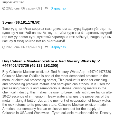
supper excited.
2026 оны 06 сарын 09
|
Хариулах
Зочин (66.181.178.50)
Тэнэгүүд нэгийгээ хөөргөх гэж ядчих юм аа, хурц бадрангуй гэдэг нь
одоо юу ч гэж байгаа юм бэ, юу нь тийм хурц юм бэ, араатны шүдтэй
гар юм уу эсвэл хурц хутгатай барилдана гэж баймгүй, бадрангуй нь
бас юу ч гээд байгаа юм бэ ойлгомжгүй
2026 оны 06 сарын 09
|
Хариулах
Buy Caluanie Muelear oxidize & Red Mecury WhatsApp:
+447401473736 (45.133.192.205)
Buy Caluanie Muelear oxidize & Red Mecury WhatsApp: +447401473736
Caluaine Muelear Oxidize is one of the most demanded products in the
metal or chemical processing sector, This product is used for crushing
and processing precious metals and semi-precious stones. It is used for
processing precious and semi-precious stones, crushing metals in the
chemical industry. this makes it easier to break nails with bare hands after
10-20 seconds of immersion. Heavy water changes the properties of the
metal, making it brittle. But at the moment of evaporation of heavy water,
the rock returns to its previous state. Caluanie Muelear oxidize, made in
America. our company has an exclusive contract for the supply of
Caluanie in USA and Worldwide. -Type: caluanie muelear oxidize -Density: