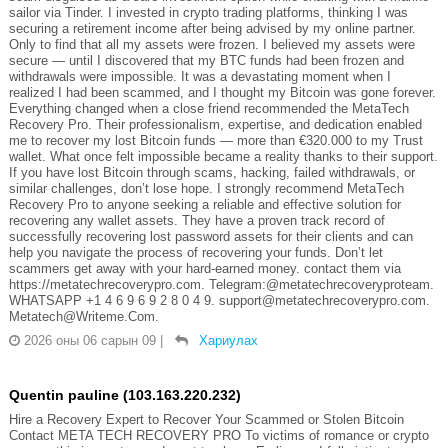
sailor via Tinder. I invested in crypto trading platforms, thinking I was
securing a retirement income after being advised by my online partner.
Only to find that all my assets were frozen. I believed my assets were
secure — until I discovered that my BTC funds had been frozen and
withdrawals were impossible. It was a devastating moment when I
realized I had been scammed, and I thought my Bitcoin was gone forever.
Everything changed when a close friend recommended the MetaTech
Recovery Pro. Their professionalism, expertise, and dedication enabled
me to recover my lost Bitcoin funds — more than €320.000 to my Trust
wallet. What once felt impossible became a reality thanks to their support.
If you have lost Bitcoin through scams, hacking, failed withdrawals, or
similar challenges, don’t lose hope. I strongly recommend MetaTech
Recovery Pro to anyone seeking a reliable and effective solution for
recovering any wallet assets. They have a proven track record of
successfully recovering lost password assets for their clients and can
help you navigate the process of recovering your funds. Don’t let
scammers get away with your hard-earned money. contact them via
https://metatechrecoverypro.com. Telegram:@metatechrecoveryproteam.
WHATSAPP +1 4 6 9 6 9 2 8 0 4 9. support@metatechrecoverypro.com.
Metatech@Writeme.Com.
2026 оны 06 сарын 09
|
Хариулах
Quentin pauline (103.163.220.232)
Hire a Recovery Expert to Recover Your Scammed or Stolen Bitcoin
Contact META TECH RECOVERY PRO To victims of romance or crypto