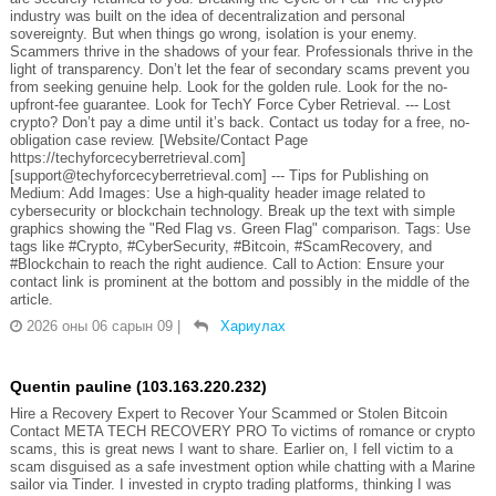
industry was built on the idea of decentralization and personal
sovereignty. But when things go wrong, isolation is your enemy.
Scammers thrive in the shadows of your fear. Professionals thrive in the
light of transparency. Don’t let the fear of secondary scams prevent you
from seeking genuine help. Look for the golden rule. Look for the no-
upfront-fee guarantee. Look for TechY Force Cyber Retrieval. --- Lost
crypto? Don’t pay a dime until it’s back. Contact us today for a free, no-
obligation case review. [Website/Contact Page
https://techyforcecyberretrieval.com]
[support@techyforcecyberretrieval.com] --- Tips for Publishing on
Medium: Add Images: Use a high-quality header image related to
cybersecurity or blockchain technology. Break up the text with simple
graphics showing the "Red Flag vs. Green Flag" comparison. Tags: Use
tags like #Crypto, #CyberSecurity, #Bitcoin, #ScamRecovery, and
#Blockchain to reach the right audience. Call to Action: Ensure your
contact link is prominent at the bottom and possibly in the middle of the
article.
2026 оны 06 сарын 09
|
Хариулах
Quentin pauline (103.163.220.232)
Hire a Recovery Expert to Recover Your Scammed or Stolen Bitcoin
Contact META TECH RECOVERY PRO To victims of romance or crypto
scams, this is great news I want to share. Earlier on, I fell victim to a
scam disguised as a safe investment option while chatting with a Marine
sailor via Tinder. I invested in crypto trading platforms, thinking I was