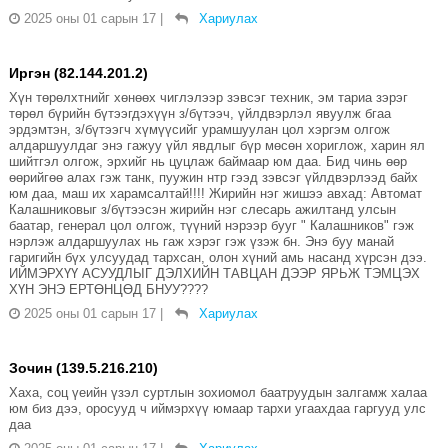
2025 оны 01 сарын 17
|
Хариулах
Иргэн (82.144.201.2)
Хүн төрөлхтнийг хөнөөх чиглэлээр зэвсэг техник, эм тариа зэрэг
төрөл бүрийн бүтээгдэхүүн з/бүтээч, үйлдвэрлэл явуулж бгаа
эрдэмтэн, з/бүтээгч хүмүүсийг урамшуулан цол хэргэм олгож
алдаршуулдаг энэ гажуу үйл явдлыг бүр мөсөн хориглож, харин ял
шийтгэл олгож, эрхийг нь цуцлаж баймаар юм даа. Бид чинь өөр
өөрийгөө алах гэж танк, пуужин нтр гээд зэвсэг үйлдвэрлээд байх
юм даа, маш их харамсалтай!!!! Жирийн нэг жишээ авхад: Автомат
Калашниковыг з/бүтээсэн жирийн нэг слесарь ажилтанд улсын
баатар, генерал цол олгож, түүний нэрээр бууг " Калашников" гэж
нэрлэж алдаршуулах нь гаж хэрэг гэж үзэж бн. Энэ буу манай
гаригийн бүх улсуудад тархсан, олон хүний амь насанд хүрсэн дээ.
ИЙМЭРХҮҮ АСУУДЛЫГ ДЭЛХИЙН ТАВЦАН ДЭЭР ЯРЬЖ ТЭМЦЭХ
ХҮН ЭНЭ ЕРТӨНЦӨД БНУУ????
2025 оны 01 сарын 17
|
Хариулах
Зочин (139.5.216.210)
Хаха, соц үеийн үзэл суртлын зохиомол баатруудын залгамж халаа
юм биз дээ, оросууд ч иймэрхүү юмаар тархи угаахдаа гаргууд улс
даа