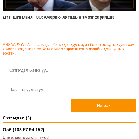
ДҮН ШИНЖИЛГЭЭ: Америк- Хятадын эмзэг харилцаа
АНХААРУУЛГА: Та сэтгэгдэл бичихдээ хууль зүйн болон ёс суртахууны хэм
хэмжээг хүндэтгэнэ үү. Хэм хэмжээ зөрчсөн сэтгэгдэлийг админ устгах
эрхтэй.
Илгээх
Сэтгэгдэл (3)
Oo6 (103.57.94.152)
Ene araas aluurchin yvuul