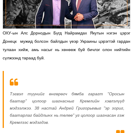
ОХУ-ын Алс Дорнодын Бүгд Найрамдах Якутын нэгэн цэрэг
Донецк мужид болсон байлдын үеэр Украины цэрэгтэй гардан
тулаан хийж, амь насыг нь хөнөөж буй бичлэг олон нийтийн
сүлжээнд тараад буй.
Тэгвэл түүнийг өнгөрөгч бямба гарагт "Оросын
баатар" цолоор шагнасныг Кремлийн хэвлэлүүд
мэдээлжээ.
38 настай Андрей Григорьевыг "эр зориг,
баатарлаг байдлынх нь төлөө" уг цолоор шагнасан гэж
Кремлээс мэдэгдэв.