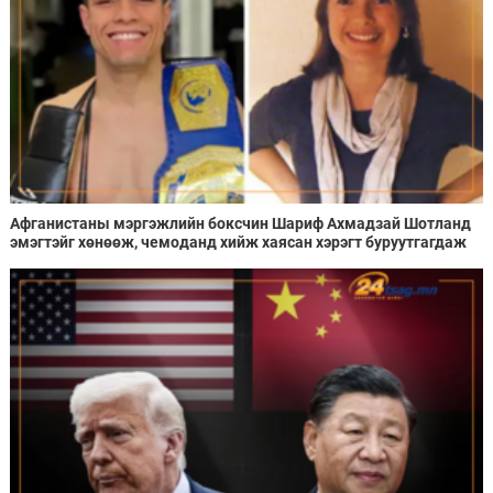
Афганистаны мэргэжлийн боксчин Шариф Ахмадзай Шотланд
эмэгтэйг хөнөөж, чемоданд хийж хаясан хэрэгт буруутгагдаж
байна