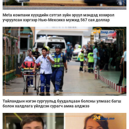
Meta компани хүүхдийн сэтгэл зүйн эрүүл мэндэд хохирол
учруулсан хэргээр Нью-Мексико мужид 567 сая доллар
төлөхөөр болжээ
Тайландын нэгэн сургуульд буудалцаан болсны улмаас багш
болон халдлага үйлдсэн сурагч амиа алджээ