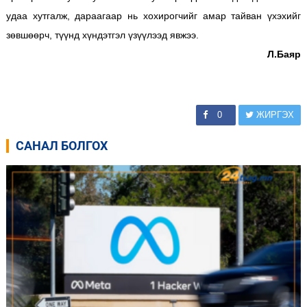
удаа хутгалж, дараагаар нь хохирогчийг амар тайван үхэхийг
зөвшөөрч, түүнд хүндэтгэл үзүүлээд явжээ.
Л.Баяр
0
ЖИРГЭХ
САНАЛ БОЛГОХ