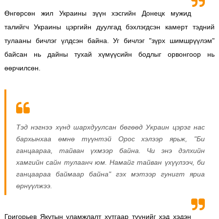
Өнгөрсөн жил Украины зүүн хэсгийн Донецк мужид
талийгч Украины цэргийн дуулгад бэхлэгдсэн камерт тэдний
тулааны бичлэг үлдсэн байна. Уг бичлэг "зүрх шимшрүүлэм"
байсан нь дайны тухай хүмүүсийн бодлыг орвонгоор нь
өөрчилсөн.
Тэд нэгнээ хүнд шархдуулсан бөгөөд Украин цэрэг нас
бархынхаа өмнө түүнтэй Орос хэлээр ярьж, "Би
ганцаараа, тайван үхмээр байна. Чи энэ дэлхийн
хамгийн сайн тулаанч юм. Намайг тайван үхүүлээч, би
ганцаараа баймаар байна" гэх мэтээр гунигт яриа
өрнүүлжээ.
Григорьев Якутын уламжлалт хутгаар түүнийг хэд хэдэн