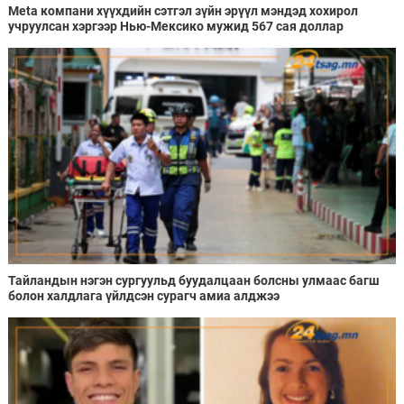
Meta компани хүүхдийн сэтгэл зүйн эрүүл мэндэд хохирол
учруулсан хэргээр Нью-Мексико мужид 567 сая доллар
төлөхөөр болжээ
Тайландын нэгэн сургуульд буудалцаан болсны улмаас багш
болон халдлага үйлдсэн сурагч амиа алджээ