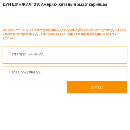
ДҮН ШИНЖИЛГЭЭ: Америк- Хятадын эмзэг харилцаа
АНХААРУУЛГА: Та сэтгэгдэл бичихдээ хууль зүйн болон ёс суртахууны хэм
хэмжээг хүндэтгэнэ үү. Хэм хэмжээ зөрчсөн сэтгэгдэлийг админ устгах
эрхтэй.
Илгээх