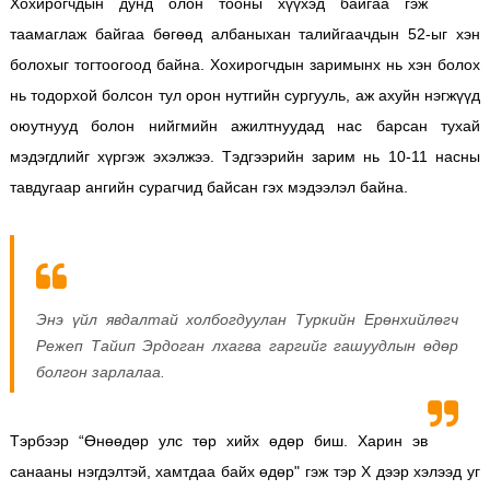
Хохирогчдын дунд олон тооны хүүхэд байгаа гэж
таамаглаж байгаа бөгөөд албаныхан талийгаачдын 52-ыг хэн
болохыг тогтоогоод байна. Хохирогчдын заримынх нь хэн болох
нь тодорхой болсон тул орон нутгийн сургууль, аж ахуйн нэгжүүд
оюутнууд болон нийгмийн ажилтнуудад нас барсан тухай
мэдэгдлийг хүргэж эхэлжээ. Тэдгээрийн зарим нь 10-11 насны
тавдугаар ангийн сурагчид байсан гэх мэдээлэл байна.
Энэ үйл явдалтай холбогдуулан Туркийн Ерөнхийлөгч
Режеп Тайип Эрдоган лхагва гаргийг гашуудлын өдөр
болгон зарлалаа.
Тэрбээр “Өнөөдөр улс төр хийх өдөр биш. Харин эв
санааны нэгдэлтэй, хамтдаа байх өдөр" гэж тэр X дээр хэлээд уг