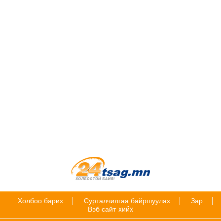
Холбоо барих
Сурталчилгаа байршуулах
Зар
Вэб сайт
хийх