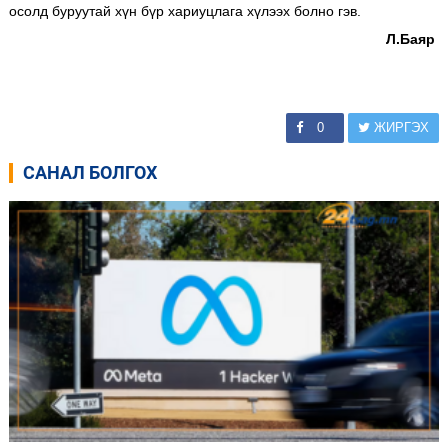
осолд буруутай хүн бүр хариуцлага хүлээх болно гэв.
Л.Баяр
0
ЖИРГЭХ
САНАЛ БОЛГОХ