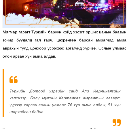
Мягмар гарагт Туркийн баруун хойд хэсэгт орших цанын баазын
зочид буудалд гал гарч, цөхрөнгөө барсан амрагчид амиа
аврахын тулд цонхоор үсрэхээс аргагүйд хүрчээ. Ослын улмаас
олон арван хүн амиа алдав.
Туркийн Дотоод хэргийн сайд Али Йерликаягийн
хэлснээр, Болу мужийн Карталкая амралтын газарт
үүрээр гарсан галын улмаас 76 хүн амиа алдаж, 51 хүн
шархадсан байна.