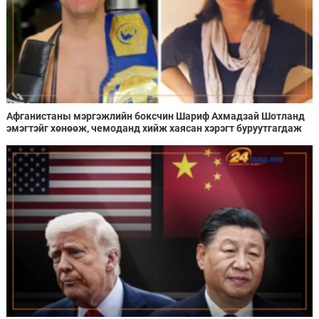
Афганистаны мэргэжлийн боксчин Шариф Ахмадзай Шотланд
эмэгтэйг хөнөөж, чемоданд хийж хаясан хэрэгт буруутгагдаж
байна