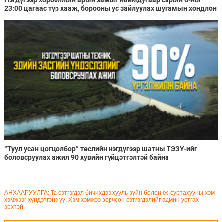
23:00 цагаас түр хааж, борооны ус зайлуулах шугамын хөндлөн
сэтэлгээ хийнэ
“Туул усан цогцолбор” төслийн нэгдүгээр шатны ТЭЗҮ-ийг
боловсруулах ажил 90 хувийн гүйцэтгэлтэй байна
АНХААРУУЛГА: Та сэтгэгдэл бичихдээ хууль зүйн болон ёс суртахууны хэм
хэмжээг хүндэтгэнэ үү. Хэм хэмжээ зөрчсөн сэтгэгдэлийг админ устгах
эрхтэй.