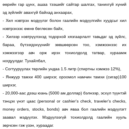
өөрийн гар цүнх, ашаа тээшийг сайтар шалгах, танихгүй хүний
эд зүйлийг авахгүй байхад анхаарах,
- Хил нэвтрэх мэдүүлэг болон гаалийн мэдүүлгийн хуудсыг хил
нэвтрэхээс өмнө бөглөсөн байх,
- Хилээр нэвтрүүлэхэд тодорхой хязгаарлалт тавьдаг эд зүйлс,
бараа, бүтээгдэхүүнийг зөвшөөрсөн тоо, хэмжээнээс их
хэмжээгээр авч орж ирэх тохиолдолд татвар, хураамж
ногдуулдаг. Тухайлбал,
- Согтууруулах төрлийн ундаа 1.5 литр (спиртны хэмжээ 12%),
- Янжуур тамхи 400 ширхэг, ороомол намчин тамхи (сигар)100
ширхэг,
- 20,000-аас дээш юань (5000 ам.доллар) бэлнээр, эсхүл түүнтэй
тэнцэх үнэт цаас (personal or cashier's check, traveler's checks,
money orders, stocks, bonds) авч яваа бол гаалийн мэдүүлэгт
заавал мэдүүлэх. Мэдүүлээгүй тохиолдолд гаалийн хууль
зөрчсөн гэж үзэн, хураадаг.