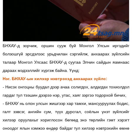
БНХАУ-д зорчиж, оршин сууж буй Монгол Улсын иргэдийг
болзошгүй эрсдэлээс урьдчилан сэргийлж, анхаарах зүйлсийн
талаар Монгол Улсаас БНХАУ-д суугаа Элчин сайдын яамнаас
дараах мэдээллийг хүргэж байна. Үүнд:
Нэг. БНХАУ-ын хилээр нэвтрэхэд анхаарах зүйлс:
- Нисэх онгоцны буудал дээр ачаа солигдох, алдагдах тохиолдол
гардаг тул тээшин дээрээ нэр, утас, хаяг зэргээ тодорхой бичих,
- БНХАУ нь олон улсын жишгээр хар тамхи, мансууруулах бодис,
галт зэвсэг, ангийн сум, түүх дурсгал, соёлын үнэт зүйлсийг
хилээр оруулахыг хориглосон бөгөөд энэ төрлийн гэмт хэрэгт
оноодог ялын хэмжээ өндөр байдаг тул хилээр нэвтрэхийн өмнө