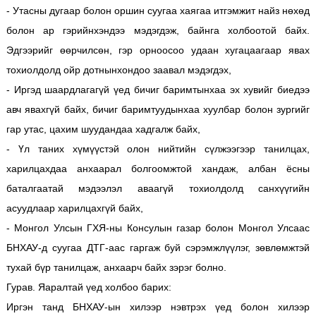
- Утасны дугаар болон оршин суугаа хаягаа итгэмжит найз нөхөд
болон ар гэрийнхэндээ мэдэгдэж, байнга холбоотой байх.
Эдгээрийг өөрчилсөн, гэр орноосоо удаан хугацаагаар явах
тохиолдолд ойр дотнынхондоо заавал мэдэгдэх,
- Иргэд шаардлагагүй үед бичиг баримтынхаа эх хувийг биедээ
авч явахгүй байх, бичиг баримтуудынхаа хуулбар болон зургийг
гар утас, цахим шуудандаа хадгалж байх,
- Үл таних хүмүүстэй олон нийтийн сүлжээгээр танилцах,
харилцахдаа анхаарал болгоомжтой хандаж, албан ёсны
баталгаатай мэдээлэл аваагүй тохиолдолд санхүүгийн
асуудлаар харилцахгүй байх,
- Монгол Улсын ГХЯ-ны Консулын газар болон Монгол Улсаас
БНХАУ-д суугаа ДТГ-аас гаргаж буй сэрэмжлүүлэг, зөвлөмжтэй
тухай бүр танилцаж, анхаарч байх зэрэг болно.
Гурав. Яаралтай үед холбоо барих:
Иргэн танд БНХАУ-ын хилээр нэвтрэх үед болон хилээр