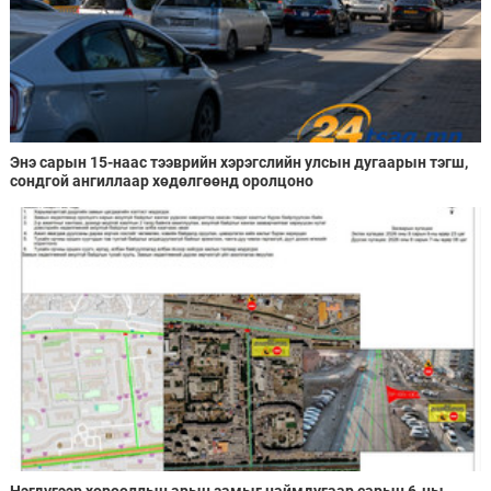
Энэ сарын 15-наас тээврийн хэрэгслийн улсын дугаарын тэгш,
сондгой ангиллаар хөдөлгөөнд оролцоно
Нэгдүгээр хорооллын арын замыг наймдугаар сарын 6-ны