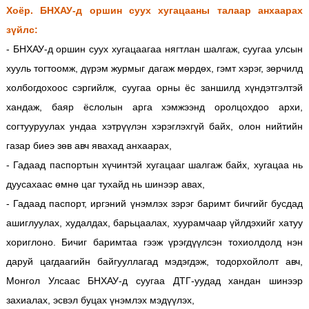
Хоёр. БНХАУ-д оршин суух хугацааны талаар анхаарах
зүйлс:
- БНХАУ-д оршин суух хугацаагаа нягтлан шалгаж, суугаа улсын
хууль тогтоомж, дүрэм журмыг дагаж мөрдөх, гэмт хэрэг, зөрчилд
холбогдохооc сэргийлж, суугаа орны ёс заншилд хүндэтгэлтэй
хандаж, баяр ёслолын арга хэмжээнд оролцохдоо архи,
согтууруулах ундаа хэтрүүлэн хэрэглэхгүй байх, олон нийтийн
газар биеэ зөв авч явахад анхаарах,
- Гадаад паспортын хүчинтэй хугацааг шалгаж байх, хугацаа нь
дуусахаас өмнө цаг тухайд нь шинээр авах,
- Гадаад паспорт, иргэний үнэмлэх зэрэг баримт бичгийг бусдад
ашиглуулах, худалдах, барьцаалах, хуурамчаар үйлдэхийг хатуу
хориглоно. Бичиг баримтаа гээж үрэгдүүлсэн тохиолдолд нэн
даруй цагдаагийн байгууллагад мэдэгдэж, тодорхойлолт авч,
Монгол Улсаас БНХАУ-д суугаа ДТГ-уудад хандан шинээр
захиалах, эсвэл буцах үнэмлэх мэдүүлэх,