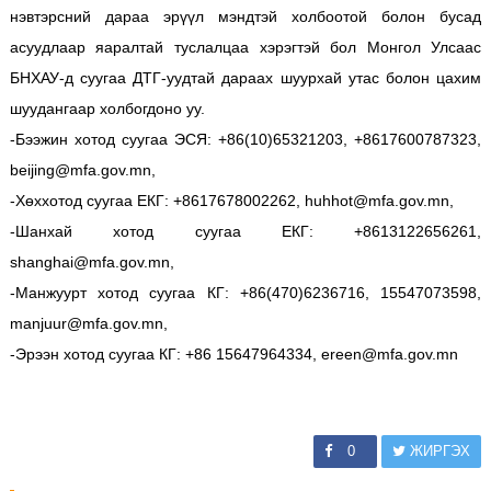
нэвтэрсний дараа эрүүл мэндтэй холбоотой болон бусад
асуудлаар яаралтай туслалцаа хэрэгтэй бол Монгол Улсаас
БНХАУ-д суугаа ДТГ-уудтай дараах шуурхай утас болон цахим
шуудангаар холбогдоно уу.
-Бээжин хотод суугаа ЭСЯ: +86(10)65321203, +8617600787323,
beijing@mfa.gov.mn,
-Хөххотод суугаа ЕКГ: +8617678002262, huhhot@mfa.gov.mn,
-Шанхай хотод суугаа ЕКГ: +8613122656261,
shanghai@mfa.gov.mn,
-Манжуурт хотод суугаа КГ: +86(470)6236716, 15547073598,
manjuur@mfa.gov.mn,
-Эрээн хотод суугаа КГ: +86 15647964334, ereen@mfa.gov.mn
0
ЖИРГЭХ