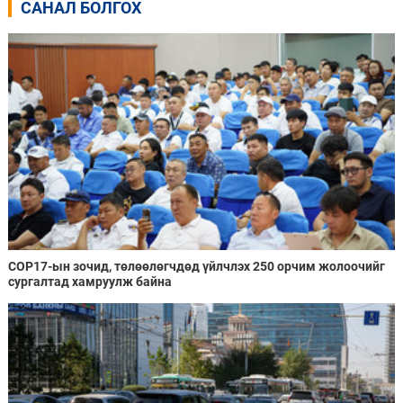
САНАЛ БОЛГОХ
COP17-ын зочид, төлөөлөгчдөд үйлчлэх 250 орчим жолоочийг
сургалтад хамруулж байна