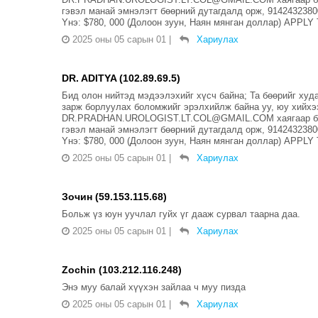
гэвэл манай эмнэлэгт бөөрний дутагдалд орж, 914243
Yнэ: $780, 000 (Долоон зуун, Наян мянган доллар) AP
2025 оны 05 сарын 01
|
Хариулах
DR. ADITYA (102.89.69.5)
Бид олон нийтэд мэдээлэхийг хүсч байна; Та бөөрийг худ
зарж борлуулах боломжийг эрэлхийлж байна уу, юу хийхэ
DR.PRADHAN.UROLOGIST.LT.COL@GMAIL.COM хаягаар бид 
гэвэл манай эмнэлэгт бөөрний дутагдалд орж, 914243
Yнэ: $780, 000 (Долоон зуун, Наян мянган доллар) AP
2025 оны 05 сарын 01
|
Хариулах
Зочин (59.153.115.68)
Больж үз юун уучлал гуйх үг дааж сурвал таарна даа.
2025 оны 05 сарын 01
|
Хариулах
Zochin (103.212.116.248)
Энэ муу балай хүүхэн зайлаа ч муу пизда
2025 оны 05 сарын 01
|
Хариулах