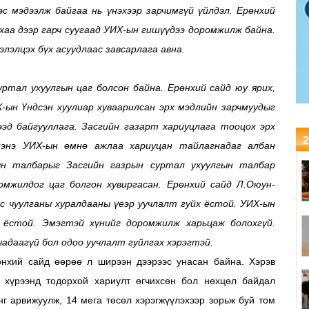
с мэдээлж байгаа нь үнэхээр зарчимгүй үйлдэл. Ерөнхий
хаа дээр гарч суугаад УИХ-ын гишүүдээ доромжилж бай
на.
элэлцэх бүх асуудлаас завсарлага авна.
уртал ухуулгын цаг болсон байна. Ерөнхий сайд юу ярих,
Х-ын Үндсэн хуулиар хуваарилсан эрх мэдлийн зарчмуудыг
эд байгууллага. Засгийн газарт хариуцлага тооцох эрх
2
дэнэ УИХ-ын өмнө ажлаа хариуцан тайлагнадаг албан
н талбарыг Засгийн газрын суртал ухуулгын талбар
мжилдог цаг болгон хувиргасан. Ерөнхий сайд Л.Оюун-
с чуулганы хуралдааны үеэр уучлалт гуйх ёстой. УИХ-ын
 ёстой. Эмэгтэй хүнийг доромжилж харьцаж болохгүй.
адаагүй бол одоо уучлалт гуйлгах хэрэгтэй.
нхий сайд өөрөө л ширээн дээрээс унасан байна. Хэрэв
хүрээнд тодорхой хариулт өгчихсөн бол нөхцөл байдал
нг арвижуулж, 14 мега төсөл хэрэгжүүлэхээр зорьж буй том