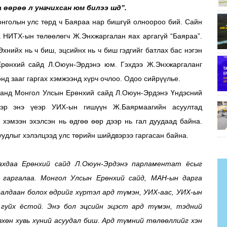
аа өөрөө л уначихсан юм билээ шд”.
онголын улс төрд ч Баяраа нар бишгүй олноороо бий. Сайн
аа НИТХ-ын төлөөлөгч Ж.Энхжаргалан яах аргагүй “Баяраа”.
Эхнийх нь ч биш, эцсийнх нь ч биш гэдгийг батлах бас нэгэн
рөнхий сайд Л.Оюун-Эрдэнэ юм. Гэхдээ Ж.Энхжаргаланг
нд зааг гаргах хэмжээнд хүрч очлоо. Одоо сийрүүлье.
даанд Монгол Улсын Ерөнхий сайд Л.Оюун-Эрдэнэ Үндэсний
ээр энэ үеэр УИХ-ын гишүүн Ж.Баярмаагийн асуултад
” хэмээн эхэлсэн нь өдгөө өөр дээр нь гал дуудаад байна.
удлыг хэлэлцээд улс төрийн шийдвэрээ гаргасан байна.
ахдаа Ерөнхий сайд Л.Оюун-Эрдэнэ
парламе
н
т
ат
ёсыг
 гаргалаа.
Монгол Улсын Ерөнхий сайд, МАН-ын дарга
ралдаан болох өдрийг хүртэл ард түмэн, УИХ-аас, УИХ-ын
гуйх ёстой.
Энэ бол э
цсийн эцэст ард түмэн, тэдний
вхөн хувь хүний асуудал биш. Ард түмний төлөөллийг хэн