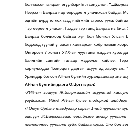
болчихсон ганцхан өгүүлбэрийг л сануулъя.
“...Баяр
Нээрээ ч Баяраа нар өөрсдөө л уначихсан байдаг. М
эцгийн дүрд тоглох гээд нийгмийг стресстүүлж байг
Тэр өөрөө л унасан. Гэхдээ тэр ганц Баяраа нь биш. 
Баяраа болчихоод байгаа хүн бол Монгол Улсын Е
бодоход түүний үг засагт хамтарсан хоёр намын хооро
Өнгөрсөн 7 хоногт УИХ-ын чуулганы нэгдсэн хурал
баялгийн сангийн талаар мэдээлэл хийлээ. Тэр
хариулахдаа “Баярцогт даргын асуултад хариулъя...
Уржигдар болсон АН-ын бүлгийн хуралдаанаар энэ асу
АН-ын бүлгийн дарга О.Цогтгэрэл:
-УИХ-ын гишүүн Ж.Баярмаагийн асуултад хариул
үгүйсгэсэн.
Иймд АН-ын бүлэг тодорхой шийдвэр
Л.Оюун-Эрдэнэ тавдугаар сарын 1-ний чуулганы ху
гишүүн Ж.Баярмаагаас өөрийнхөө амаар уучлалт 
төлөөллөөс уучлалт гуйж байгаа хэрэг. Энэ бол зө