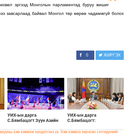
чихвөл эргээд Монголын парламентад буруу жишиг
ээрээ завсарлаад байвал Монгол төр өөрөө чадамжгүй болох
0
ЖИРГЭХ
УИХ-ын дарга
УИХ-ын дарга
С.Бямбацогт Зүүн Азийн
С.Бямбацогт:
эрэгтэйчүүдийн
Хэлэлцүүлгээс илүү
волейболын аварга
хэрэгжилт, амлалтаас илүү
хууны хэм хэмжээг хүндэтгэнэ үү. Хэм хэмжээ зөрчсөн сэтгэгдэлийг
шалгаруулах тэмцээнийг
бодит үр дүн чухал