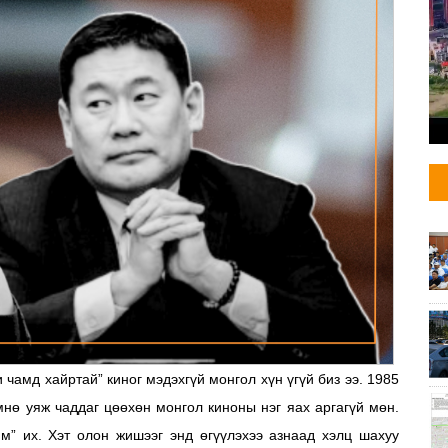
чамд хайртай” киног мэдэхгүй монгол хүн үгүй биз ээ. 1985
өмнө уяж чаддаг цөөхөн монгол киноны нэг яах аргагүй мөн.
юм” их. Хэт олон жишээг энд өгүүлэхээ азнаад хэлц шахуу