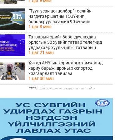
1 цаг 6 мин
хөндлөн сэтэлгээ хийнэ
“Туул усан цогцолбор” төслийн
нэгдүгээр шатны ТЭЗҮ-ийг
боловсруулах ажил 90 хувийн
1 цаг 8 мин
гүйцэтгэлтэй байна
Татварын өрийг барагдуулахдаа
орлогын 30 хувийг татвар төлөгчид
үлдээхээр хуульчилж, татварын
1 цаг 21 мин
тайлангаа залруулах хугацааг хоёр жил
болгон сунгажээ
Хятад АНУ-ын хориг арга хэмжээнд
хариу барьж, дроны экспортод
хязгаарлалт тавилаа
1 цаг 30 мин
FIFA-гийн удирдлагууд одоогийн
ерөнхийлөгч Инфантинод бүрэн
дэмжлэг үзүүлж, огцрох шаардлагыг
2 цаг 36 мин
няцаав
Лос-Анжелесын давирхайн нүхнээс
Мөстлөгийн үеийн шинэ мэлхийн төрөл
илрүүлжээ
3 цаг 16 мин