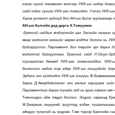
нэгэн хүний төлөөлөл мэтээр УИХ-ын индэр дээрээ
сайд гэдэг хүнийг УИХ-аас томилдог. Гэтэл УИХ-ын
Хэрэв уучлалт гуйхгүй бол А
Н-ын бүлэг чуулганаар х
АН-ын бүлгийн дэд дарга Х.Тэмүүжин:
-Ерөнхий сайдын мэдээллийн цаг Засгийн газрын с
ямар мэдээлэл өгөхийг өөрөө мэддэг болсон нь УИ
бүдгэ
рүүл
лээ. Парламент бол төрийн эрх барих дэ
мэдэлтэй байгууллага. Ерөнхий сайд Л.Оюун-Эр
тушаалтан бөгөөд УИХ-аас томилогддог. УИХ-ы
болгохоос гадна тэр өдөр УИХ-ын гишүүдийг доро
Эрдэнэ энэ үйлдэлдээ УИХ-ын гишүүн Ж.Баярмаагаа
дарга Д.Амарбаясгалан энэ ажлыг хариуцаж хийх
Парламентын дарга тухайн үед нь арга хэмжээ авч ч
Товчхондоо ийм явдал боллоо. Эндээс харахад Ерө
Ж.Баярмаа гишүүний асуултад албан тушаалынхаа 
иймдээ тулахгүй нь мэдээж. Гэвч тэрээр Баялгийн са