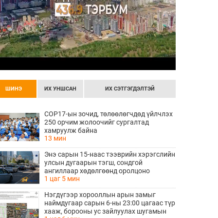
ШИНЭ
ИХ УНШСАН
ИХ СЭТГЭГДЭЛТЭЙ
COP17-ын зочид, төлөөлөгчдөд үйлчлэх
250 орчим жолоочийг сургалтад
хамруулж байна
13 мин
Энэ сарын 15-наас тээврийн хэрэгслийн
улсын дугаарын тэгш, сондгой
ангиллаар хөдөлгөөнд оролцоно
1 цаг 5 мин
Нэгдүгээр хорооллын арын замыг
наймдугаар сарын 6-ны 23:00 цагаас түр
хааж, борооны ус зайлуулах шугамын