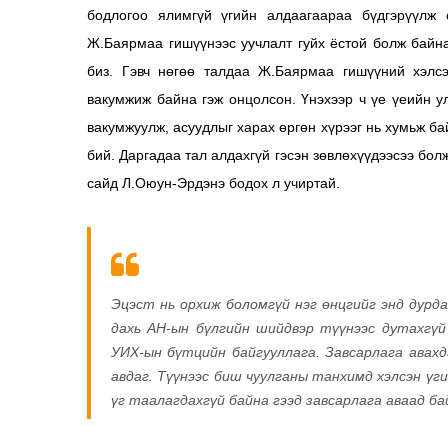
бодлогоо ялимгүй үгийн алдаагаараа бүдгэрүүлж 
Ж.Баярмаа гишүүнээс уучлалт гуйх ёстой болж байна
биз. Гэвч нөгөө талдаа Ж.Баярмаа гишүүний хэлсэ
вакумжиж байна гэж онцолсон. Үнэхээр ч үе үеийн ул
вакумжуулж, асуудлыг харах өргөн хүрээг нь хумьж б
бий. Даргадаа тал алдахгүй гэсэн зөвлөхүүдээсээ бол
сайд Л.Оюун-Эрдэнэ бодох л учиртай.
Эцэст нь орхиж боломгүй нэг өнцгийг энд дурда
дахь АН-ын бүлгийн шийдвэр түүнээс дутахгүй
УИХ-ын бүтцийн байгууллага. Завсарлага авахда
авдаг. Түүнээс биш чуулганы танхимд хэлсэн үг
үг таалагдахгүй байна гээд завсарлага аваад ба