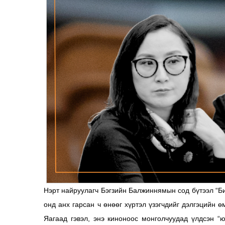
Нэрт найруулагч Бэгзийн Балжиннямын сод бүтээл “Би 
онд анх гарсан ч өнөөг хүртэл үзэгчдийг дэлгэцийн 
Яагаад гэвэл, энэ киноноос монголчуудад үлдсэн “