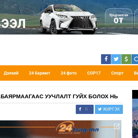
Дэлхий
24 баримт
24 фото
COP17
Спорт
В
.БАЯРМААГААС УУЧЛАЛТ ГУЙХ БОЛОХ НЬ
0
ЖИРГЭХ