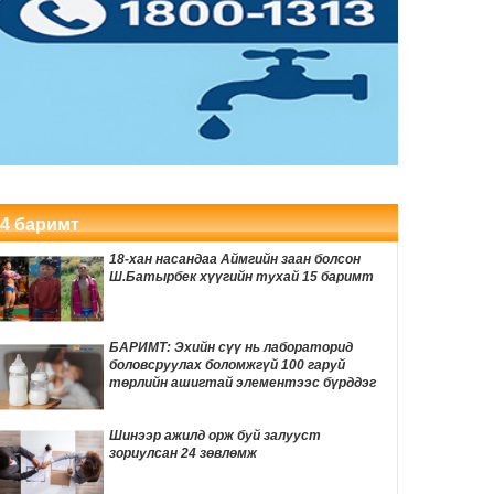
Мексикийн алдарт TikTok инфлюэнсер
шууд дамжуулалтын үеэр буудуулан
амиа алджээ
3 цаг 35 мин
Өвөлжилтийн бэлтгэл ажлын хүрээнд
Шадар сайд Н.Номтойбаяр Дорноговь
аймагт ажиллав
4 цаг 8 мин
Хуримын зочдын МЭДВЭЛ ЗОХИХ
бичигдээгүй дүрмүүд
4 баримт
4 цаг 15 мин
18-хан насандаа Аймгийн заан болсон
Өнөөдөр автомашины тэгш улсын
Ш.Батырбек хүүгийн тухай 15 баримт
дугаартай хэрэглэгчдэд бензин олгоно
4 цаг 18 мин
БАРИМТ: Эхийн сүү нь лабораторид
боловсруулах боломжгүй 100 гаруй
ӨНӨӨДӨР: Нийслэлийн ИТХ-ын ээлжит
төрлийн ашигтай элементээс бүрддэг
VIII хуралдаан болно
4 цаг 38 мин
Шинээр ажилд орж буй залууст
зориулсан 24 зөвлөмж
Улаанбаатарт 29 градус дулаан байна