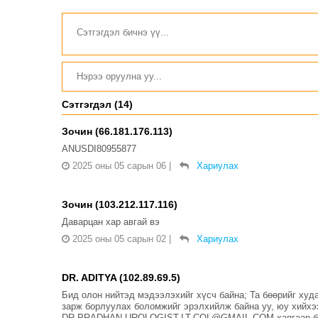
залруулах хугацааг хоёр
жил болгон сунгажээ
Сэтгэгдэл (14)
Зочин (66.181.176.113)
ANUSDI80955877
2025 оны 05 сарын 06
|
Хариулах
Зочин (103.212.117.116)
Даварцан хар авгай вэ
2025 оны 05 сарын 02
|
Хариулах
DR. ADITYA (102.89.69.5)
Бид олон нийтэд мэдээлэхийг хүсч байна; Та бөөрийг худ
зарж борлуулах боломжийг эрэлхийлж байна уу, юу хийхэ
DR.PRADHAN.UROLOGIST.LT.COL@GMAIL.COM хаягаар бид 