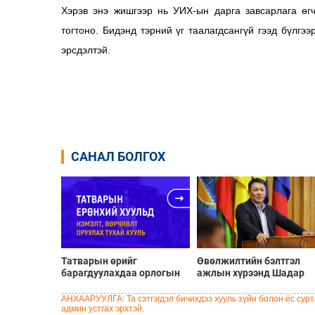
Хэрэв энэ жишгээр нь УИХ-ын дарга завсарлага өг
тогтоно. Бидэнд тэрний үг таалагдсангүй гээд бүлг
эрсдэлтэй.
САНАЛ БОЛГОХ
Татварын өрийг
Өвөлжилтийн бэлтгэл
барагдуулахдаа орлогын
ажлын хүрээнд Шадар
30 хувийг татвар төлөгчид
сайд Н.Номтойбаяр
үлдээхээр хуульчилж,
Дорноговь аймагт
АНХААРУУЛГА: Та сэтгэгдэл бичихдээ хууль зүйн болон ёс сурта
татварын тайлангаа
ажиллав
админ устгах эрхтэй.