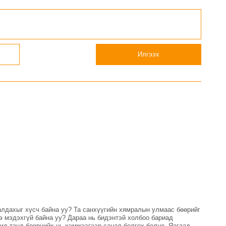
нээж, баг тамирчдад
амжилт хүслээ
Илгээх
алдахыг хүсч байна уу? Та санхүүгийн хямралын улмаас бөөрийг
э мэдэхгүй байна уу? Дараа нь бидэнтэй холбоо бариад
танд бөөрнийх нь хэмжээгээр санал болгох болно. Яагаад