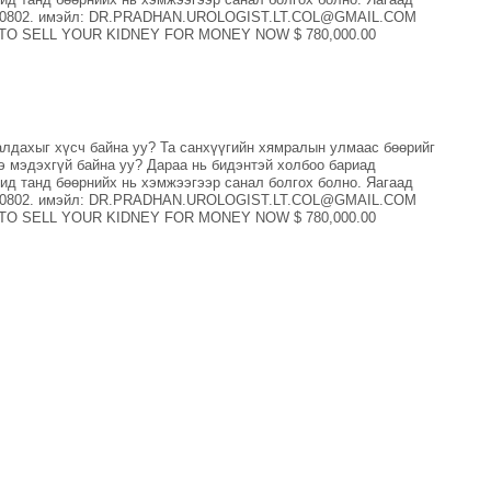
23800802. имэйл: DR.PRADHAN.UROLOGIST.LT.COL@GMAIL.COM
PLY TO SELL YOUR KIDNEY FOR MONEY NOW $ 780,000.00
алдахыг хүсч байна уу? Та санхүүгийн хямралын улмаас бөөрийг
э мэдэхгүй байна уу? Дараа нь бидэнтэй холбоо бариад
танд бөөрнийх нь хэмжээгээр санал болгох болно. Яагаад
23800802. имэйл: DR.PRADHAN.UROLOGIST.LT.COL@GMAIL.COM
PLY TO SELL YOUR KIDNEY FOR MONEY NOW $ 780,000.00