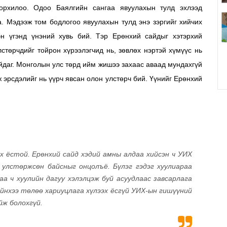
орхилоо. Одоо Баялгийн сангаа явуулахын тулд эхлээд
. Мэдээж том бодлогоо явуулахын тулд энэ зэргийг хийчих
н үгэнд үнэний хувь бий. Тэр Ерөнхий сайдыг хэтэрхий
стөрчдийг тойрон хүрээлэгчид нь, зөвлөх нэртэй хүмүүс нь
айдаг. Монголын улс төрд ийм жишээ захаас аваад мундахгүй
ж эрсдэлийг нь үүрч явсан олон улстөрч бий. Үүнийг Ерөнхий
х ёстой. Ерөнхий сайд хэдий амны алдаа хийсэн ч УИХ
 улстөржсөн байсныг онцолъё. Бүлэг гэдэг хуулиараа
а ч хуулийн дагуу хэлэлцэж буй асуудлаас завсарлага
ийнхээ төлөө хариуцлага хүлээх ёсгүй УИХ-ын гишүүний
йж болохгүй.