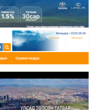
Улаанбаатар
Өнөөдөр / 2026.08.06
Өдөртөө
Шөнөдөө
идео
Сошиал мэдээ