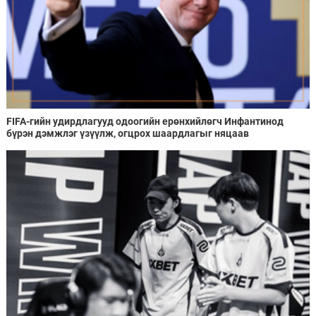
FIFA-гийн удирдлагууд одоогийн ерөнхийлөгч Инфантинод
бүрэн дэмжлэг үзүүлж, огцрох шаардлагыг няцаав