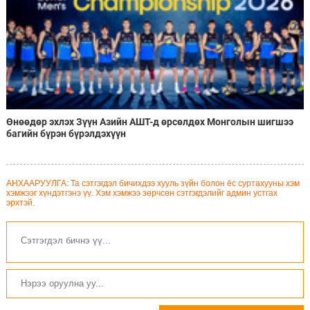
Өнөөдөр эхлэх Зүүн Азийн АШТ-д өрсөлдөх Монголын шигшээ
багийн бүрэн бүрэлдэхүүн
АНХААРУУЛГА: Та сэтгэгдэл бичихдээ хууль зүйн болон ёс суртахууны хэм
хэмжээг хүндэтгэнэ үү. Хэм хэмжээ зөрчсөн сэтгэгдэлийг админ устгах
эрхтэй.