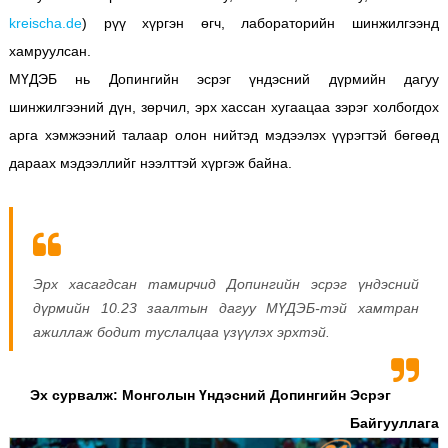
kreischa.de
) рүү хүргэн өгч, лабораторийн шинжилгээнд
хамруулсан.
МҮДЭБ нь Допингийн эсрэг үндэсний дүрмийн дагуу
шинжилгээний дүн, зөрчил, эрх хассан хугаацаа зэрэг холбогдох
арга хэмжээний талаар олон нийтэд мэдээлэх үүрэгтэй бөгөөд
дараах мэдээллийг нээлттэй хүргэж байна.
Эрх хасагдсан тамирчид Допингийн эсрэг үндэсний
дүрмийн 10.23 заалтын дагуу МҮДЭБ-тэй хамтран
ажиллаж бодит туслалцаа үзүүлэх эрхтэй.
Эх сурвалж: Монголын Үндэсний Допингийн Эсрэг
Байгууллага