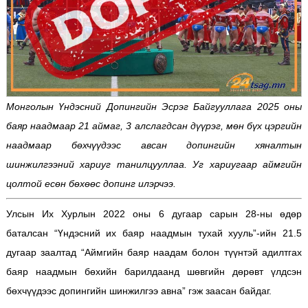
Монголын Үндэсний Допингийн Эсрэг Байгууллага 2025 оны
баяр наадмаар 21 аймаг, 3 алслагдсан дүүрэг, мөн бүх цэргийн
наадмаар бөхчүүдээс авсан допингийн хяналтын
шинжилгээний хариуг танилцууллаа. Уг хариугаар аймгийн
цолтой есөн бөхөөс допинг илэрчээ.
Улсын Их Хурлын 2022 оны 6 дугаар сарын 28-ны өдөр
баталсан “Үндэсний их баяр наадмын тухай хууль”-ийн 21.5
дугаар заалтад “Аймгийн баяр наадам болон түүнтэй адилтгах
баяр наадмын бөхийн барилдаанд шөвгийн дөрөвт үлдсэн
бөхчүүдээс допингийн шинжилгээ авна” гэж заасан байдаг.