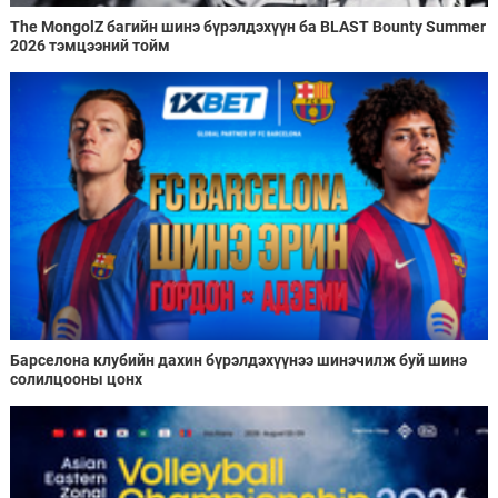
The MongolZ багийн шинэ бүрэлдэхүүн ба BLAST Bounty Summer
2026 тэмцээний тойм
Барселона клубийн дахин бүрэлдэхүүнээ шинэчилж буй шинэ
солилцооны цонх