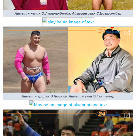
Аймгийн начин О.Амгаланбямба, Аймгийн заан С.Цогтсүмбэр
Аймгийн арслан Э.Чойням, Аймгийн заан Э.Гантөмөр