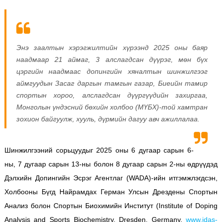
Энэ заалтын хэрэгжилтийн хүрээнд 2025 оны баяр
наадмаар 21 аймаг, 3 алслагдсан дүүрэг, мөн бүх
цэргийн наадмаас допингийн хяналтын шинжилгээг
аймгуудын Засаг даргын тамгын газар, Биеийн тамир
спортын хороо, алслагдсан дүүргүүдийн захиргаа,
Монголын үндэсний бөхийн холбоо (МҮБХ)-той хамтран
зохион байгуулж, хууль, дүрмийн дагуу авч ажиллалаа.
Шинжилгээний сорьцуудыг 2025 оны 6 дугаар сарын 6-
ны, 7 дугаар сарын 13-ны болон 8 дугаар сарын 2-ны өдрүүдэд
Дэлхийн Допингийн Эсрэг Агентлаг (WADA)-ийн итгэмжлэгдсэн,
Холбооны Бүгд Найрамдах Герман Улсын Дрездены Спортын
Анализ болон Спортын Биохимийн Институт (Institute of Doping
Analysis and Sports Biochemistry, Dresden, Germany,
www.idas-