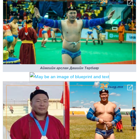
Аймгийн арслан Дашийн Төрбаяр