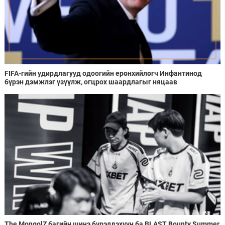
FIFA-гийн удирдлагууд одоогийн ерөнхийлөгч Инфантинод
бүрэн дэмжлэг үзүүлж, огцрох шаардлагыг няцаав
The MongolZ багийн шинэ бүрэлдэхүүн ба BLAST Bounty Summer