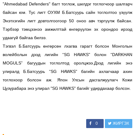
"Ahmedabad Defenders" багт тоглож, шилдэг тоглогчоор шалгарч
байсан юм. Тус лигт ОУХМ Б.Батсуурь сайн тоглолтоо үзүүлж
Энэтхэгийн лигт довтолгоогоор 50 оноо авч тэргүүлж байсан.
Тэрбээр тэмцээнээ амжилттай өнгөрүүлэн эх орондоо ирээд
удаагүй байгаа билээ.
Тэгвэл Б.Батсуурь өнгөрсөн лхагва гарагт болсон Монголын
волейболын дээд лигийн “SG HAWKS" болон “DARKHAN
MOGULS” багуудын тоглолтод оролцжээ.Дээд лигийн энэ
улиралд Б.Батсуурь “SG HAWKS" багийн ахлагчаар ахин
тоглохоор болсон аж. Япон Улсын дасгалжуулагч Кожи
Цүзүрабара энэ улирал "SG HAWKS" багийг удирдахаар болсон.
0
ЖИРГЭХ