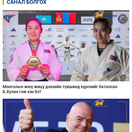
САНАЛ БОЛГОХ
Монголын жюү жицү дэлхийн түвшинд хүрснийг баталсан
Б.Хулан гэж хэн бэ?