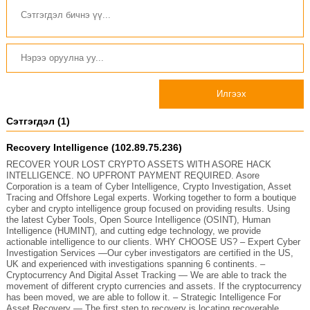
Илгээх
Сэтгэгдэл (1)
Recovery Intelligence (102.89.75.236)
RECOVER YOUR LOST CRYPTO ASSETS WITH ASORE HACK
INTELLIGENCE. NO UPFRONT PAYMENT REQUIRED. Asore
Corporation is a team of Cyber Intelligence, Crypto Investigation, Asset
Tracing and Offshore Legal experts. Working together to form a boutique
cyber and crypto intelligence group focused on providing results. Using
the latest Cyber Tools, Open Source Intelligence (OSINT), Human
Intelligence (HUMINT), and cutting edge technology, we provide
actionable intelligence to our clients. WHY CHOOSE US? – Expert Cyber
Investigation Services —Our cyber investigators are certified in the US,
UK and experienced with investigations spanning 6 continents. –
Cryptocurrency And Digital Asset Tracking — We are able to track the
movement of different crypto currencies and assets. If the cryptocurrency
has been moved, we are able to follow it. – Strategic Intelligence For
Asset Recovery — The first step to recovery is locating recoverable