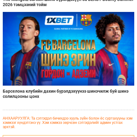
2026 тэмцээний тойм
Барселона клубийн дахин бүрэлдэхүүнээ шинэчилж буй шинэ
солилцооны цонх
АНХААРУУЛГА: Та сэтгэгдэл бичихдээ хууль зүйн болон ёс суртахууны хэм
хэмжээг хүндэтгэнэ үү. Хэм хэмжээ зөрчсөн сэтгэгдэлийг админ устгах
эрхтэй.