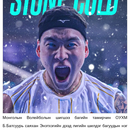
Монголын Волейболын шигшээ багийн тамирчин ОУХМ
Б.Батсуурь саяхан Энэтхэгийн дээд лигийн шилдэг багуудын нэг