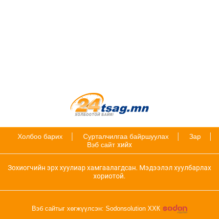
Холбоо барих
Сурталчилгаа байршуулах
Зар
Вэб сайт
хийх
Зохиогчийн эрх хуулиар хамгаалагдсан. Мэдээлэл хуулбарлах
хориотой.
Вэб сайтыг хөгжүүлсэн: Sodonsolution ХХК