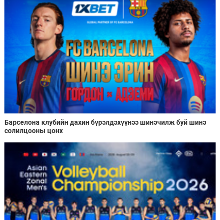
Барселона клубийн дахин бүрэлдэхүүнээ шинэчилж буй шинэ
солилцооны цонх