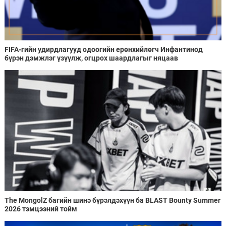
FIFA-гийн удирдлагууд одоогийн ерөнхийлөгч Инфантинод
бүрэн дэмжлэг үзүүлж, огцрох шаардлагыг няцаав
The MongolZ багийн шинэ бүрэлдэхүүн ба BLAST Bounty Summer
2026 тэмцээний тойм