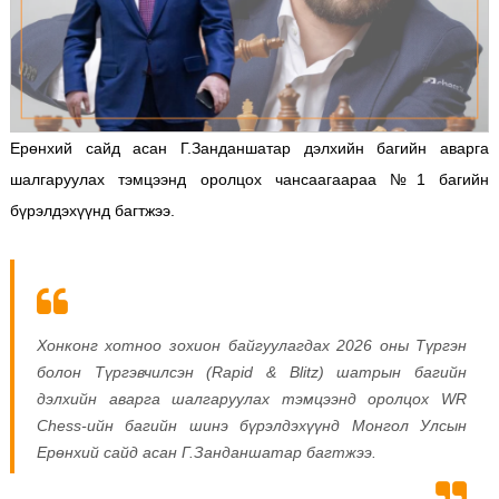
Ерөнхий сайд асан Г.Занданшатар дэлхийн багийн аварга
шалгаруулах тэмцээнд оролцох чансаагаараа №1 багийн
бүрэлдэхүүнд багтжээ.
Хонконг хотноо зохион байгуулагдах 2026 оны Түргэн
болон Түргэвчилсэн (Rapid & Blitz) шатрын багийн
дэлхийн аварга шалгаруулах тэмцээнд оролцох WR
Chess-ийн багийн шинэ бүрэлдэхүүнд Монгол Улсын
Ерөнхий сайд асан Г.Занданшатар багтжээ.