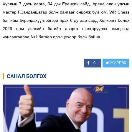
Хурлын 7 дахь дарга, 34 дэх Ерөнхий сайд, Арена олон улсын
мастер Г.Занданшатар болж байгааг онцолж буй юм.
WR Chess
баг ийм бүрэлдэхүүнтэйгээи ирэх 6 дугаар сард Хонконгт болох
2026 оны дэлхийн багийн аварга шалгаруулах тэмцээнд
чансаагаараа №1 багаар оролцохоор болж байна.
0
ЖИРГЭХ
САНАЛ БОЛГОХ