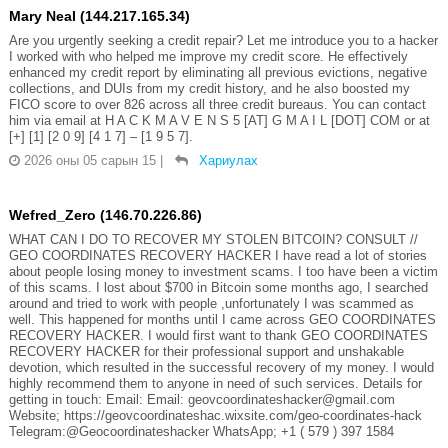
Mary Neal (144.217.165.34)
Are you urgently seeking a credit repair? Let me introduce you to a hacker
I worked with who helped me improve my credit score. He effectively
enhanced my credit report by eliminating all previous evictions, negative
collections, and DUIs from my credit history, and he also boosted my
FICO score to over 826 across all three credit bureaus. You can contact
him via email at H A C K M A V E N S 5 [AT] G M A I L [DOT] COM or at
[+] [1] [2 0 9] [4 1 7] – [1 9 5 7].
2026 оны 05 сарын 15
|
Хариулах
Wefred_Zero (146.70.226.86)
WHAT CAN I DO TO RECOVER MY STOLEN BITCOIN? CONSULT //
GEO COORDINATES RECOVERY HACKER I have read a lot of stories
about people losing money to investment scams. I too have been a victim
of this scams. I lost about $700 in Bitcoin some months ago, I searched
around and tried to work with people ,unfortunately I was scammed as
well. This happened for months until I came across GEO COORDINATES
RECOVERY HACKER. I would first want to thank GEO COORDINATES
RECOVERY HACKER for their professional support and unshakable
devotion, which resulted in the successful recovery of my money. I would
highly recommend them to anyone in need of such services. Details for
getting in touch: Email: Email: geovcoordinateshacker@gmail.com
Website; https://geovcoordinateshac.wixsite.com/geo-coordinates-hack
Telegram:@Geocoordinateshacker WhatsApp; +1 ( 579 ) 397 1584