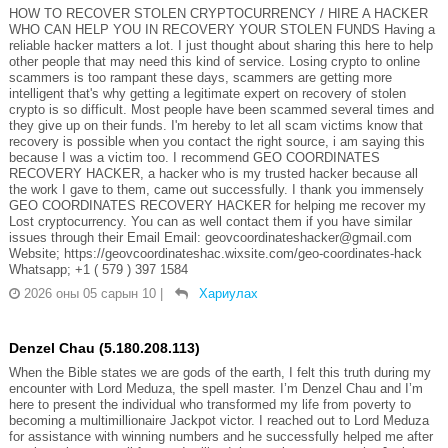
HOW TO RECOVER STOLEN CRYPTOCURRENCY / HIRE A HACKER
WHO CAN HELP YOU IN RECOVERY YOUR STOLEN FUNDS Having a
reliable hacker matters a lot. I just thought about sharing this here to help
other people that may need this kind of service. Losing crypto to online
scammers is too rampant these days, scammers are getting more
intelligent that's why getting a legitimate expert on recovery of stolen
crypto is so difficult. Most people have been scammed several times and
they give up on their funds. I'm hereby to let all scam victims know that
recovery is possible when you contact the right source, i am saying this
because I was a victim too. I recommend GEO COORDINATES
RECOVERY HACKER, a hacker who is my trusted hacker because all
the work I gave to them, came out successfully. I thank you immensely
GEO COORDINATES RECOVERY HACKER for helping me recover my
Lost cryptocurrency. You can as well contact them if you have similar
issues through their Email Email: geovcoordinateshacker@gmail.com
Website; https://geovcoordinateshac.wixsite.com/geo-coordinates-hack
Whatsapp; +1 ( 579 ) 397 1584
2026 оны 05 сарын 10
|
Хариулах
Denzel Chau (5.180.208.113)
When the Bible states we are gods of the earth, I felt this truth during my
encounter with Lord Meduza, the spell master. I’m Denzel Chau and I’m
here to present the individual who transformed my life from poverty to
becoming a multimillionaire Jackpot victor. I reached out to Lord Meduza
for assistance with winning numbers and he successfully helped me after