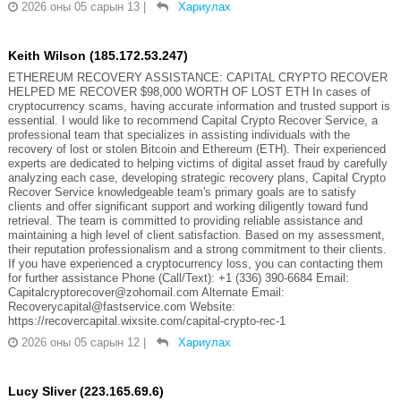
2026 оны 05 сарын 13
|
Хариулах
Keith Wilson (185.172.53.247)
ETHEREUM RECOVERY ASSISTANCE: CAPITAL CRYPTO RECOVER
HELPED ME RECOVER $98,000 WORTH OF LOST ETH In cases of
cryptocurrency scams, having accurate information and trusted support is
essential. I would like to recommend Capital Crypto Recover Service, a
professional team that specializes in assisting individuals with the
recovery of lost or stolen Bitcoin and Ethereum (ETH). Their experienced
experts are dedicated to helping victims of digital asset fraud by carefully
analyzing each case, developing strategic recovery plans, Capital Crypto
Recover Service knowledgeable team's primary goals are to satisfy
clients and offer significant support and working diligently toward fund
retrieval. The team is committed to providing reliable assistance and
maintaining a high level of client satisfaction. Based on my assessment,
their reputation professionalism and a strong commitment to their clients.
If you have experienced a cryptocurrency loss, you can contacting them
for further assistance Phone (Call/Text): +1 (336) 390-6684 Email:
Capitalcryptorecover@zohomail.com Alternate Email:
Recoverycapital@fastservice.com Website:
https://recovercapital.wixsite.com/capital-crypto-rec-1
2026 оны 05 сарын 12
|
Хариулах
Lucy Sliver (223.165.69.6)