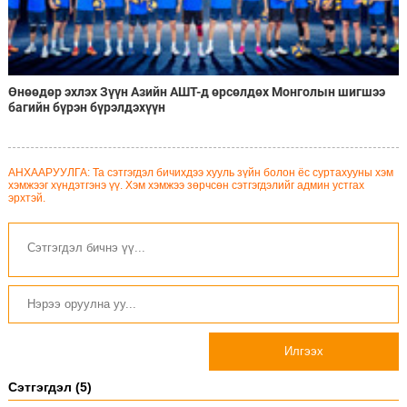
Өнөөдөр эхлэх Зүүн Азийн АШТ-д өрсөлдөх Монголын шигшээ
багийн бүрэн бүрэлдэхүүн
АНХААРУУЛГА: Та сэтгэгдэл бичихдээ хууль зүйн болон ёс суртахууны хэм
хэмжээг хүндэтгэнэ үү. Хэм хэмжээ зөрчсөн сэтгэгдэлийг админ устгах
эрхтэй.
Илгээх
Сэтгэгдэл (5)