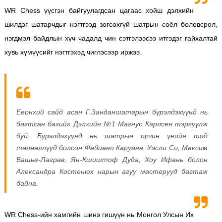
WR Chess үүсгэн байгуулагдсан цагаас хойш дэлхийн
шилдэг шатарчдыг нэгтгээд зогсохгүй шатрын соёл боловсрол,
нэгдмэл байдлын хүч чадалд чин сэтгэлээсээ итгэдэг гайхалтай
хувь хүмүүсийг нэгтгэхэд чиглэсээр иржээ.
Еөрнхий сайд асан Г.Занданшатарын бүрэлдэхүүнд нь
багтсан багийг Дэлхийн №1 Магнус Карлсен тэргүүлж
буй. Бүрэлдэхүүнд нь шатрын орчин үеийн тод
төлөөллүүд болсон Фабиано Каруана, Уэсли Со, Максим
Вашье-Лаграв, Ян-Кшиштоф Дуда, Хоу Ифань болон
Александра Костенюк нарын агуу мастерууд багтаж
байна.
WR Chess-ийн хамгийн шинэ гишүүн нь Монгол Улсын Их