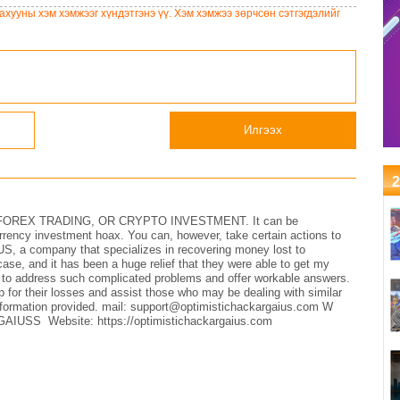
үлдээхээр хуульчилж,
Дорноговь аймагт
хууны хэм хэмжээг хүндэтгэнэ үү. Хэм хэмжээ зөрчсөн сэтгэгдэлийг
татварын тайлангаа
ажиллав
залруулах хугацааг хоёр
жил болгон сунгажээ
Илгээх
2
REX TRADING, OR CRYPTO INVESTMENT. It can be
currency investment hoax. You can, however, take certain actions to
a company that specializes in recovering money lost to
case, and it has been a huge relief that they were able to get my
 to address such complicated problems and offer workable answers.
 for their losses and assist those who may be dealing with similar
rmation provided. mail: support@optimistichackargaius.com W
IUSS Website: https://optimistichackargaius.com