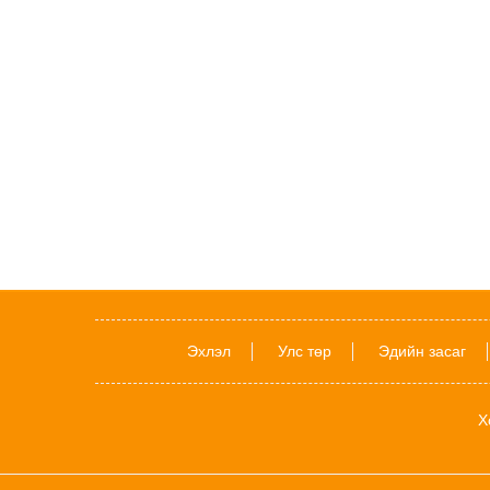
Эхлэл
Улс төр
Эдийн засаг
Х