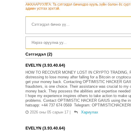
төслийн олон нийтийн
шинэчлэлийн төсвийг
АНХААРУУЛГА: Та сэтгэгдэл бичихдээ хууль зүйн болон ёс сурта
хэлэлцүүлэг боллоо
шийдвэрлэхээр болов
админ устгах эрхтэй.
Сэтгэгдэл (2)
EVELYN (3.93.40.64)
HOW TO RECOVER MONEY LOST IN CRYPTO TRADING, FO
distressing to lose money after falling for a Bitcoin or crypto
get your money back. Contacting OPTIMISTIC HACKER GAIUS, 
fraudsters, is one choice. Their assistance was crucial to my 
money back. They possess the abilities and expertise needed
I hope my experience inspires others to take action to make up
problems. Contact OPTIMISTIC HACKER GAIUS using the info
hatsapp: +44 737 674 0569 Telegram: OPTIMISTICHACKERGA
2026 оны 05 сарын 17
|
Хариулах
EVELYN (3.93.40.64)