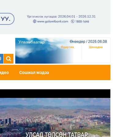
Улаанбаатар
Өнөөдөр / 2026.08.08
Өдөртөө
Шөнөдөө
идео
Сошиал мэдээ