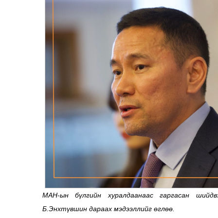
МАН-ын бүлгийн хуралдаанаас гаргасан шийд
Б.Энхтүвшин дараах мэдээллийг өглөө.