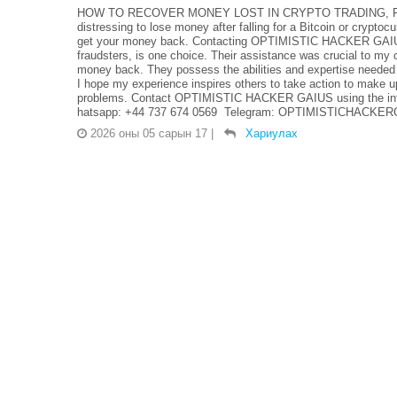
HOW TO RECOVER MONEY LOST IN CRYPTO TRADING, FO
distressing to lose money after falling for a Bitcoin or crypto
get your money back. Contacting OPTIMISTIC HACKER GAIUS, 
fraudsters, is one choice. Their assistance was crucial to my 
money back. They possess the abilities and expertise needed
I hope my experience inspires others to take action to make up
problems. Contact OPTIMISTIC HACKER GAIUS using the info
hatsapp: +44 737 674 0569 Telegram: OPTIMISTICHACKERGA
2026 оны 05 сарын 17
|
Хариулах