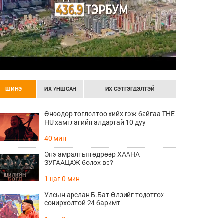
ШИНЭ
ИХ УНШСАН
ИХ СЭТГЭГДЭЛТЭЙ
Өнөөдөр тоглолтоо хийх гэж байгаа THE
HU хамтлагийн алдартай 10 дуу
40 мин
Энэ амралтын өдрөөр ХААНА
ЗУГААЦАЖ болох вэ?
1 цаг 0 мин
Улсын арслан Б.Бат-Өлзийг тодотгох
сонирхолтой 24 баримт