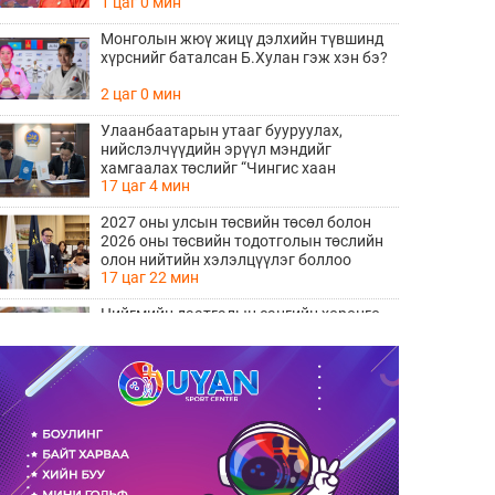
1 цаг 0 мин
Монголын жюү жицү дэлхийн түвшинд
хүрснийг баталсан Б.Хулан гэж хэн бэ?
2 цаг 0 мин
Улаанбаатарын утааг бууруулах,
нийслэлчүүдийн эрүүл мэндийг
хамгаалах төслийг “Чингис хаан
17 цаг 4 мин
баялгийн сан нэгдэл” ХХК-тай хамтран
хэрэгжүүлнэ
2027 оны улсын төсвийн төсөл болон
2026 оны төсвийн тодотголын төслийн
олон нийтийн хэлэлцүүлэг боллоо
17 цаг 22 мин
Нийгмийн даатгалын сангийн хөрөнгө
7.6 тэрбум төгрөгөөр арвижлаа
17 цаг 42 мин
"ДЦС-3” ТӨХК-ийн нэн шаардлагатай
“Турбингенератор-5”-ын шинэчлэлийн
төсвийг шийдвэрлэхээр болов
17 цаг 46 мин