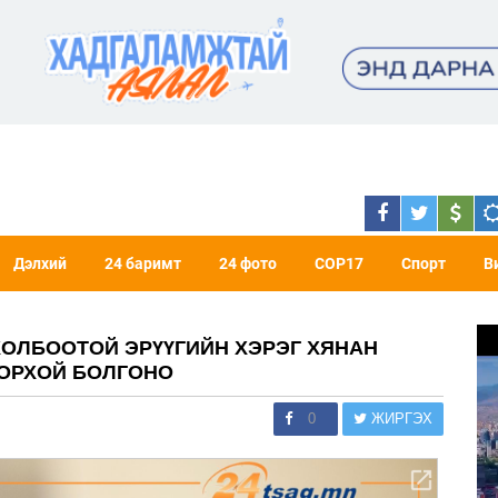
Дэлхий
24 баримт
24 фото
COP17
Спорт
В
ХОЛБООТОЙ ЭРҮҮГИЙН ХЭРЭГ ХЯНАН
ОРХОЙ БОЛГОНО
0
ЖИРГЭХ