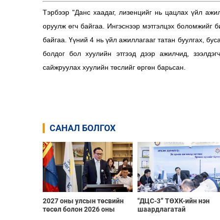
Тэрбээр "Данс хаадаг, лизенцийг нь цацлах үйл ажи
оруулж өгч байгаа. Ингэснээр мэтгэлцэх боломжийг б
байгаа. Үүний 4 нь үйл ажиллагааг татан буулгах, бус
болдог бол хуулийн этгээд дээр ажилчид, зээлдэгч
сайжруулах хуулийн төслийг өргөн барьсан.
САНАЛ БОЛГОХ
2027 оны улсын төсвийн
"ДЦС-3” ТӨХК-ийн нэн
төсөл болон 2026 оны
шаардлагатай
төсвийн тодотголын
“Турбингенератор-5”-ын