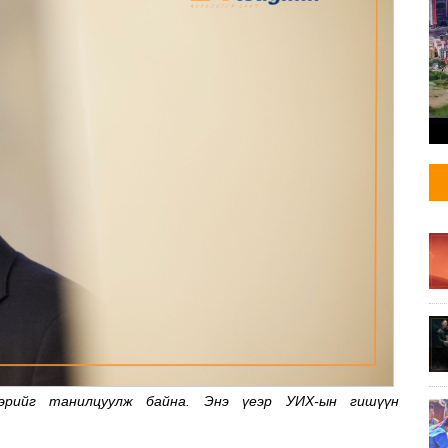
вэрийг танилцуулж байна. Энэ үеэр УИХ-ын гишүүн