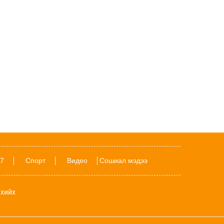
Д.Трамп төрөлхийн иргэншлийг дахин
хязгаарлахыг оролдлоо
23 цаг 56 мин
Даян аварга Б.Орхонбаярын тухай 24
баримт
18-хан насандаа Аймгийн заан болсон
Ш.Батырбек хүүгийн тухай 15 баримт
Дэлхий даяар шатахууны хомсдол
нүүрлэсэн ч Орос, Куба, Хятад улсад
илүү хурцадмал байдал үүсээд байна
7
Спорт
Видео
Сошиал мэдээ
Наймдугаар сард ордуудын амьдрал
хэрхэн өрнөх вэ?
хийх
Шатахууны хомсдол импортлогч
орнуудад бус, газрын тосны томоохон