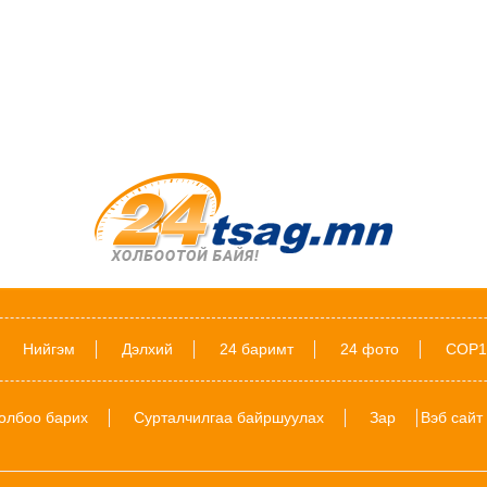
Нийгэм
Дэлхий
24 баримт
24 фото
COP1
олбоо барих
Сурталчилгаа байршуулах
Зар
Вэб сайт