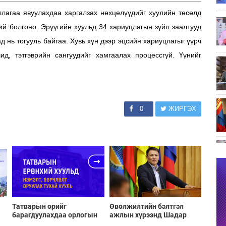
ллагаа явуулахдаа харгалзах нөхцөлүүдийг хуулийн төсөлд
ий болгоно. Эрүүгийн хуульд 34 хариуцлагын зүйл заалтууд
ад нь тогууль байгаа. Хувь хүн дээр эцсийн хариуцлагыг үүрч
ид, тэтгэврийн сангуудийг хамгаалах процессгүй. Үүнийг
0
ЖИРГЭХ
Татварын өрийг
Өвөлжилтийн бэлтгэл
барагдуулахдаа орлогын
ажлын хүрээнд Шадар
30 хувийг татвар төлөгчид
сайд Н.Номтойбаяр