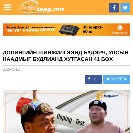
ДОПИНГИЙН ШИНЖИЛГЭЭНД БҮДЭРЧ, УЛСЫН
НААДМЫГ БУДЛИАНД ХУТГАСАН 41 БӨХ
2026-5-12
0
ЖИРГЭХ