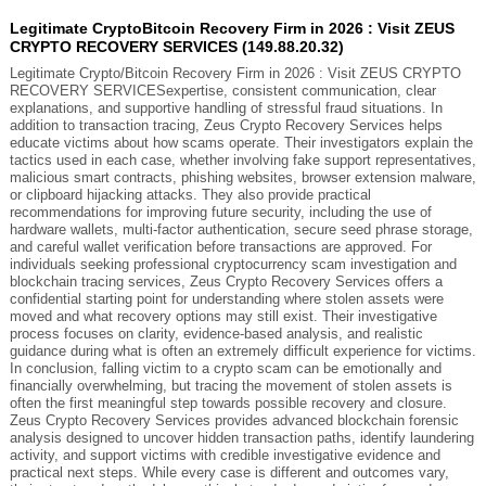
Legitimate CryptoBitcoin Recovery Firm in 2026 : Visit ZEUS
CRYPTO RECOVERY SERVICES (149.88.20.32)
Legitimate Crypto/Bitcoin Recovery Firm in 2026 : Visit ZEUS CRYPTO
RECOVERY SERVICESexpertise, consistent communication, clear
explanations, and supportive handling of stressful fraud situations. In
addition to transaction tracing, Zeus Crypto Recovery Services helps
educate victims about how scams operate. Their investigators explain the
tactics used in each case, whether involving fake support representatives,
malicious smart contracts, phishing websites, browser extension malware,
or clipboard hijacking attacks. They also provide practical
recommendations for improving future security, including the use of
hardware wallets, multi-factor authentication, secure seed phrase storage,
and careful wallet verification before transactions are approved. For
individuals seeking professional cryptocurrency scam investigation and
blockchain tracing services, Zeus Crypto Recovery Services offers a
confidential starting point for understanding where stolen assets were
moved and what recovery options may still exist. Their investigative
process focuses on clarity, evidence-based analysis, and realistic
guidance during what is often an extremely difficult experience for victims.
In conclusion, falling victim to a crypto scam can be emotionally and
financially overwhelming, but tracing the movement of stolen assets is
often the first meaningful step towards possible recovery and closure.
Zeus Crypto Recovery Services provides advanced blockchain forensic
analysis designed to uncover hidden transaction paths, identify laundering
activity, and support victims with credible investigative evidence and
practical next steps. While every case is different and outcomes vary,