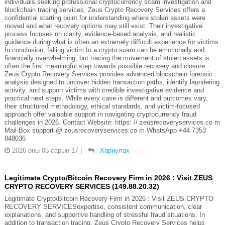
individuals seeking professional cryptocurrency scam investigation and
blockchain tracing services, Zeus Crypto Recovery Services offers a
confidential starting point for understanding where stolen assets were
moved and what recovery options may still exist. Their investigative
process focuses on clarity, evidence-based analysis, and realistic
guidance during what is often an extremely difficult experience for victims.
In conclusion, falling victim to a crypto scam can be emotionally and
financially overwhelming, but tracing the movement of stolen assets is
often the first meaningful step towards possible recovery and closure.
Zeus Crypto Recovery Services provides advanced blockchain forensic
analysis designed to uncover hidden transaction paths, identify laundering
activity, and support victims with credible investigative evidence and
practical next steps. While every case is different and outcomes vary,
their structured methodology, ethical standards, and victim-focused
approach offer valuable support in navigating cryptocurrency fraud
challenges in 2026. Contact Website: https: // zeusrecoveryservices.co m
Mail-Box support @ zeusrecoveryservices.co m WhatsApp +44 7353
848036
2026 оны 05 сарын 17
|
Хариулах
Legitimate Crypto/Bitcoin Recovery Firm in 2026 : Visit ZEUS
CRYPTO RECOVERY SERVICES (149.88.20.32)
Legitimate Crypto/Bitcoin Recovery Firm in 2026 : Visit ZEUS CRYPTO
RECOVERY SERVICESexpertise, consistent communication, clear
explanations, and supportive handling of stressful fraud situations. In
addition to transaction tracing, Zeus Crypto Recovery Services helps