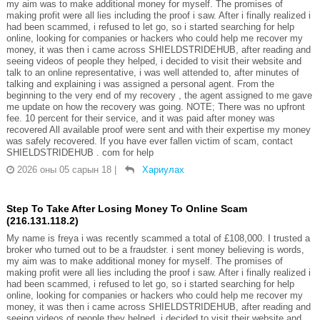
my aim was to make additional money for myself. The promises of
making profit were all lies including the proof i saw. After i finally realized i
had been scammed, i refused to let go, so i started searching for help
online, looking for companies or hackers who could help me recover my
money, it was then i came across SHIELDSTRIDEHUB, after reading and
seeing videos of people they helped, i decided to visit their website and
talk to an online representative, i was well attended to, after minutes of
talking and explaining i was assigned a personal agent. From the
beginning to the very end of my recovery , the agent assigned to me gave
me update on how the recovery was going. NOTE; There was no upfront
fee. 10 percent for their service, and it was paid after money was
recovered All available proof were sent and with their expertise my money
was safely recovered. If you have ever fallen victim of scam, contact
SHIELDSTRIDEHUB . com for help
2026 оны 05 сарын 18
|
Хариулах
Step To Take After Losing Money To Online Scam
(216.131.118.2)
My name is freya i was recently scammed a total of £108,000. I trusted a
broker who turned out to be a fraudster. i sent money believing is words,
my aim was to make additional money for myself. The promises of
making profit were all lies including the proof i saw. After i finally realized i
had been scammed, i refused to let go, so i started searching for help
online, looking for companies or hackers who could help me recover my
money, it was then i came across SHIELDSTRIDEHUB, after reading and
seeing videos of people they helped, i decided to visit their website and