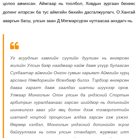
цолоо авчихсан. Аймгаар нь тоолбол, Ховдын зургаан бөхөөс
допинг илэрсэн ба тус аймгийн бөхийн дасгалжуулагч, О.Хангай
аваргын багш, улсын заан Д.Мягмарсүрэн нутгаасаа анхдагч нь.
Уг асуудлын хамгийн сүүлийн дуулиан нь өнгөрсөн
жилийн Улсын баяр наадмаар найм давж үзүүр булаасан
Сүхбаатар аймгийн Онгон сумын харьяат Аймгийн хурц
арсланг Нямдоржийн Өсөхбаяр билээ. Тэрбээр өнгөрсөн
даваа гарагт давж заалдах шатны шүүхээр оров.
Улмаар
Монголын Олон улсын ба үндэсний Спортын
арбитрын хуралдаанаас гарсан шийдвэр нь допингийн
шинжилгээ авах үйл явц болон дээж тээвэрлэлтийн
шатанд ноцтой процессын алдаа гарсан гэж үзжээ.
Өөрөөр хэлбэл, Монголын үндэсний допингийн эсрэг
байгууллага нь олон улсын стандарт, журмаас илт