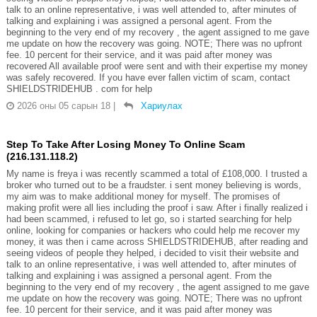
talk to an online representative, i was well attended to, after minutes of
talking and explaining i was assigned a personal agent. From the
beginning to the very end of my recovery , the agent assigned to me gave
me update on how the recovery was going. NOTE; There was no upfront
fee. 10 percent for their service, and it was paid after money was
recovered All available proof were sent and with their expertise my money
was safely recovered. If you have ever fallen victim of scam, contact
SHIELDSTRIDEHUB . com for help
2026 оны 05 сарын 18
|
Хариулах
Step To Take After Losing Money To Online Scam
(216.131.118.2)
My name is freya i was recently scammed a total of £108,000. I trusted a
broker who turned out to be a fraudster. i sent money believing is words,
my aim was to make additional money for myself. The promises of
making profit were all lies including the proof i saw. After i finally realized i
had been scammed, i refused to let go, so i started searching for help
online, looking for companies or hackers who could help me recover my
money, it was then i came across SHIELDSTRIDEHUB, after reading and
seeing videos of people they helped, i decided to visit their website and
talk to an online representative, i was well attended to, after minutes of
talking and explaining i was assigned a personal agent. From the
beginning to the very end of my recovery , the agent assigned to me gave
me update on how the recovery was going. NOTE; There was no upfront
fee. 10 percent for their service, and it was paid after money was