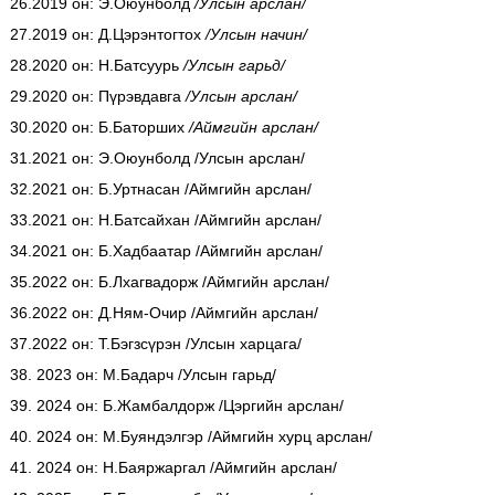
26.2019 он: Э.Оюунболд
/Улсын арслан/
27.2019 он: Д.Цэрэнтогтох
/Улсын начин/
28.2020 он: Н.Батсуурь
/Улсын гарьд/
29.2020 он: Пүрэвдавга
/Улсын арслан/
30.2020 он: Б.Баторших
/Аймгийн арслан/
31.2021 он: Э.Оюунболд /Улсын арслан/
32.2021 он: Б.Уртнасан /Аймгийн арслан/
33.2021 он: Н.Батсайхан /Аймгийн арслан/
34.2021 он: Б.Хадбаатар /Аймгийн арслан/
35.2022 он: Б.Лхагвадорж /Аймгийн арслан/
36.2022 он: Д.Ням-Очир /Аймгийн арслан/
37.2022 он: Т.Бэгзсүрэн /Улсын харцага/
38. 2023 он: М.Бадарч /Улсын гарьд/
39.
2024 он: Б.Жамбалдорж /Цэргийн арслан/
40. 2024 он: М.Буяндэлгэр /Аймгийн хурц арслан/
41. 2024 он: Н.Баяржаргал /Аймгийн арслан/