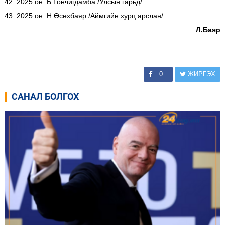
42. 2025 он: Б.Гончигдамба /Улсын гарьд/
43. 2025 он: Н.Өсөхбаяр /Аймгийн хурц арслан/
Л.Баяр
0
ЖИРГЭХ
САНАЛ БОЛГОХ