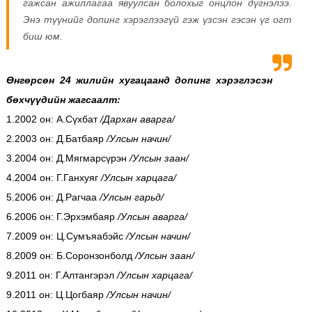
гажсан ажиллагаа явуулсан болохыг онцлон дүгнэлээ.
Энэ түүнийг допинг хэрэглээгүй гэж үзсэн гэсэн үг огт
биш юм.
Өнгөрсөн 24 жилийн хугацаанд допинг хэрэглэсэн
бөхчүүдийн жагсаалт:
1.2002 он: А.Сүхбат
/Дархан аварга/
2.2003 он: Д.Батбаяр
/Улсын начин/
3.2004 он: Д.Мягмарсүрэн
/Улсын заан/
4.2004 он: Г.Ганхуяг
/Улсын харцага/
5.2006 он: Д.Рагчаа
/Улсын гарьд/
6.2006 он: Г.Эрхэмбаяр
/Улсын аварга/
7.2009 он: Ц.Сумъяабэйс
/Улсын начин/
8.2009 он: Б.Соронзонболд
/Улсын заан/
9.2011 он: Г.Алтангэрэл
/Улсын харцага/
9.2011 он: Ц.Цогбаяр
/Улсын начин/