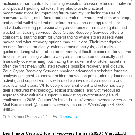
malicious smart contracts, phishing websites, browser extension malware,
or clipboard hijacking attacks. They also provide practical
recommendations for improving future security, including the use of
hardware wallets, multi-factor authentication, secure seed phrase storage,
and careful wallet verification before transactions are approved. For
individuals seeking professional cryptocurrency scam investigation and
blockchain tracing services, Zeus Crypto Recovery Services offers a
confidential starting point for understanding where stolen assets were
moved and what recovery options may still exist. Their investigative
process focuses on clarity, evidence-based analysis, and realistic
guidance during what is often an extremely difficult experience for victims.
In conclusion, falling victim to a crypto scam can be emotionally and
financially overwhelming, but tracing the movement of stolen assets is
often the first meaningful step towards possible recovery and closure.
Zeus Crypto Recovery Services provides advanced blockchain forensic
analysis designed to uncover hidden transaction paths, identify laundering
activity, and support victims with credible investigative evidence and
practical next steps. While every case is different and outcomes vary,
their structured methodology, ethical standards, and victim-focused
approach offer valuable support in navigating cryptocurrency fraud
challenges in 2026. Contact Website: https: // zeusrecoveryservices.co m
Mail-Box support @ zeusrecoveryservices.co m WhatsApp +44 7353
848036
2026 оны 05 сарын 17
|
Хариулах
Legitimate CryptoBitcoin Recovery Firm in 2026 : Visit ZEUS