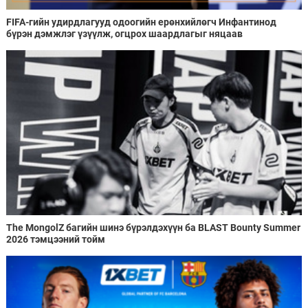
FIFA-гийн удирдлагууд одоогийн ерөнхийлөгч Инфантинод
бүрэн дэмжлэг үзүүлж, огцрох шаардлагыг няцаав
The MongolZ багийн шинэ бүрэлдэхүүн ба BLAST Bounty Summer
2026 тэмцээний тойм