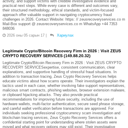
activity, and support victims with credible investigative evidence and
practical next steps. While every case is different and outcomes vary,
their structured methodology, ethical standards, and victim-focused
approach offer valuable support in navigating cryptocurrency fraud
challenges in 2026. Contact Website: https: // zeusrecoveryservices.co m
Mail-Box support @ zeusrecoveryservices.co m WhatsApp +44 7353
848036
2026 оны 05 сарын 17
|
Хариулах
Legitimate Crypto/Bitcoin Recovery Firm in 2026 : Visit ZEUS
CRYPTO RECOVERY SERVICES (149.88.20.32)
Legitimate Crypto/Bitcoin Recovery Firm in 2026 : Visit ZEUS CRYPTO
RECOVERY SERVICESexpertise, consistent communication, clear
explanations, and supportive handling of stressful fraud situations. In
addition to transaction tracing, Zeus Crypto Recovery Services helps
educate victims about how scams operate. Their investigators explain the
tactics used in each case, whether involving fake support representatives,
malicious smart contracts, phishing websites, browser extension malware,
or clipboard hijacking attacks. They also provide practical
recommendations for improving future security, including the use of
hardware wallets, multi-factor authentication, secure seed phrase storage,
and careful wallet verification before transactions are approved. For
individuals seeking professional cryptocurrency scam investigation and
blockchain tracing services, Zeus Crypto Recovery Services offers a
confidential starting point for understanding where stolen assets were
moved and what recovery options may still exist. Their investigative