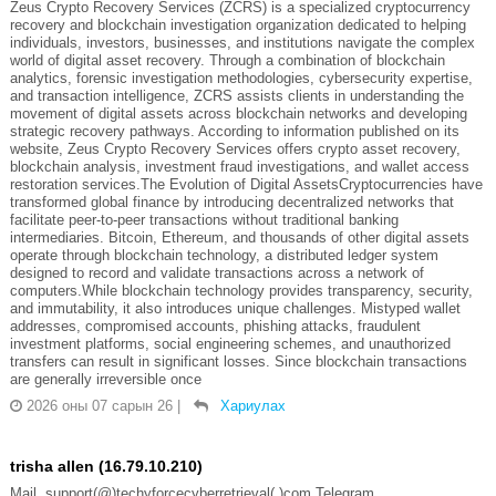
Zeus Crypto Recovery Services (ZCRS) is a specialized cryptocurrency
recovery and blockchain investigation organization dedicated to helping
individuals, investors, businesses, and institutions navigate the complex
world of digital asset recovery. Through a combination of blockchain
analytics, forensic investigation methodologies, cybersecurity expertise,
and transaction intelligence, ZCRS assists clients in understanding the
movement of digital assets across blockchain networks and developing
strategic recovery pathways. According to information published on its
website, Zeus Crypto Recovery Services offers crypto asset recovery,
blockchain analysis, investment fraud investigations, and wallet access
restoration services.The Evolution of Digital AssetsCryptocurrencies have
transformed global finance by introducing decentralized networks that
facilitate peer-to-peer transactions without traditional banking
intermediaries. Bitcoin, Ethereum, and thousands of other digital assets
operate through blockchain technology, a distributed ledger system
designed to record and validate transactions across a network of
computers.While blockchain technology provides transparency, security,
and immutability, it also introduces unique challenges. Mistyped wallet
addresses, compromised accounts, phishing attacks, fraudulent
investment platforms, social engineering schemes, and unauthorized
transfers can result in significant losses. Since blockchain transactions
are generally irreversible once
2026 оны 07 сарын 26
|
Хариулах
trisha allen (16.79.10.210)
Mail. support(@)techyforcecyberretrieval(.)com Telegram.