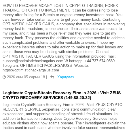
HOW TO RECOVER MONEY LOST IN CRYPTO TRADING, FOREX
TRADING, OR CRYPTO INVESTMENT. It can be distressing to lose
money after falling for a Bitcoin or cryptocurrency investment hoax. You
can, however, take certain actions to get your money back. Contacting
OPTIMISTIC HACKER GAIUS, a company that specializes in recovering
money lost to fraudsters, is one choice. Their assistance was crucial to
my case, and it has been a huge relief that they were able to get my
money back. They possess the abilities and expertise needed to address
such complicated problems and offer workable answers. I hope my
experience inspires others to take action to make up for their losses and
assist those who may be dealing with similar problems. Contact
OPTIMISTIC HACKER GAIUS using the information provided. mail:
support@optimistichackargaius.com W hatsapp: +44 737 674 0569
Telegram: OPTIMISTICHACKERGAIUSS Website:
https://optimistichackargaius.com
2026 оны 05 сарын 18
|
Хариулах
Legitimate CryptoBitcoin Recovery Firm in 2026 : Visit ZEUS
CRYPTO RECOVERY SERVICES (149.88.20.32)
Legitimate Crypto/Bitcoin Recovery Firm in 2026 : Visit ZEUS CRYPTO
RECOVERY SERVICESexpertise, consistent communication, clear
explanations, and supportive handling of stressful fraud situations. In
addition to transaction tracing, Zeus Crypto Recovery Services helps
educate victims about how scams operate. Their investigators explain the
tactics used in each case, whether involving fake support representatives,