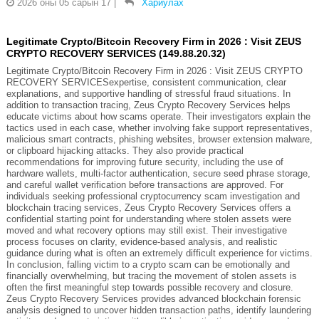
2026 оны 05 сарын 17
|
Хариулах
Legitimate Crypto/Bitcoin Recovery Firm in 2026 : Visit ZEUS
CRYPTO RECOVERY SERVICES (149.88.20.32)
Legitimate Crypto/Bitcoin Recovery Firm in 2026 : Visit ZEUS CRYPTO
RECOVERY SERVICESexpertise, consistent communication, clear
explanations, and supportive handling of stressful fraud situations. In
addition to transaction tracing, Zeus Crypto Recovery Services helps
educate victims about how scams operate. Their investigators explain the
tactics used in each case, whether involving fake support representatives,
malicious smart contracts, phishing websites, browser extension malware,
or clipboard hijacking attacks. They also provide practical
recommendations for improving future security, including the use of
hardware wallets, multi-factor authentication, secure seed phrase storage,
and careful wallet verification before transactions are approved. For
individuals seeking professional cryptocurrency scam investigation and
blockchain tracing services, Zeus Crypto Recovery Services offers a
confidential starting point for understanding where stolen assets were
moved and what recovery options may still exist. Their investigative
process focuses on clarity, evidence-based analysis, and realistic
guidance during what is often an extremely difficult experience for victims.
In conclusion, falling victim to a crypto scam can be emotionally and
financially overwhelming, but tracing the movement of stolen assets is
often the first meaningful step towards possible recovery and closure.
Zeus Crypto Recovery Services provides advanced blockchain forensic
analysis designed to uncover hidden transaction paths, identify laundering