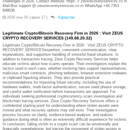
challenges in 2026. Contact Website: https: // zeusrecoveryservices.co m
Mail-Box support @ zeusrecoveryservices.co m WhatsApp +44 7353
848036
2026 оны 05 сарын 17
|
Хариулах
Legitimate Crypto/Bitcoin Recovery Firm in 2026 : Visit ZEUS
CRYPTO RECOVERY SERVICES (149.88.20.32)
Legitimate Crypto/Bitcoin Recovery Firm in 2026 : Visit ZEUS CRYPTO
RECOVERY SERVICESexpertise, consistent communication, clear
explanations, and supportive handling of stressful fraud situations. In
addition to transaction tracing, Zeus Crypto Recovery Services helps
educate victims about how scams operate. Their investigators explain the
tactics used in each case, whether involving fake support representatives,
malicious smart contracts, phishing websites, browser extension malware,
or clipboard hijacking attacks. They also provide practical
recommendations for improving future security, including the use of
hardware wallets, multi-factor authentication, secure seed phrase storage,
and careful wallet verification before transactions are approved. For
individuals seeking professional cryptocurrency scam investigation and
blockchain tracing services, Zeus Crypto Recovery Services offers a
confidential starting point for understanding where stolen assets were
moved and what recovery options may still exist. Their investigative
process focuses on clarity, evidence-based analysis, and realistic
guidance during what is often an extremely difficult experience for victims.
In conclusion, falling victim to a crypto scam can be emotionally and
financially overwhelming, but tracing the movement of stolen assets is