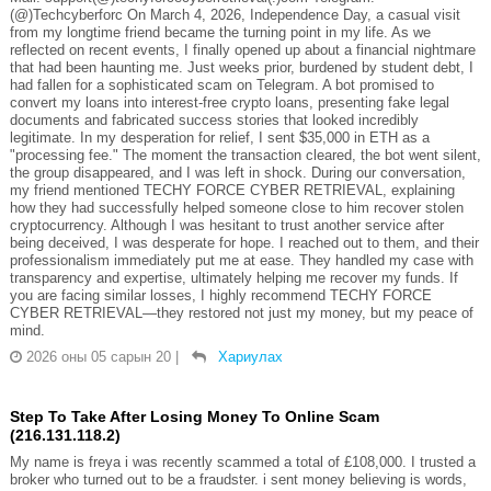
(@)Techcyberforc On March 4, 2026, Independence Day, a casual visit
from my longtime friend became the turning point in my life. As we
reflected on recent events, I finally opened up about a financial nightmare
that had been haunting me. Just weeks prior, burdened by student debt, I
had fallen for a sophisticated scam on Telegram. A bot promised to
convert my loans into interest-free crypto loans, presenting fake legal
documents and fabricated success stories that looked incredibly
legitimate. In my desperation for relief, I sent $35,000 in ETH as a
"processing fee." The moment the transaction cleared, the bot went silent,
the group disappeared, and I was left in shock. During our conversation,
my friend mentioned TECHY FORCE CYBER RETRIEVAL, explaining
how they had successfully helped someone close to him recover stolen
cryptocurrency. Although I was hesitant to trust another service after
being deceived, I was desperate for hope. I reached out to them, and their
professionalism immediately put me at ease. They handled my case with
transparency and expertise, ultimately helping me recover my funds. If
you are facing similar losses, I highly recommend TECHY FORCE
CYBER RETRIEVAL—they restored not just my money, but my peace of
mind.
2026 оны 05 сарын 20
|
Хариулах
Step To Take After Losing Money To Online Scam
(216.131.118.2)
My name is freya i was recently scammed a total of £108,000. I trusted a
broker who turned out to be a fraudster. i sent money believing is words,