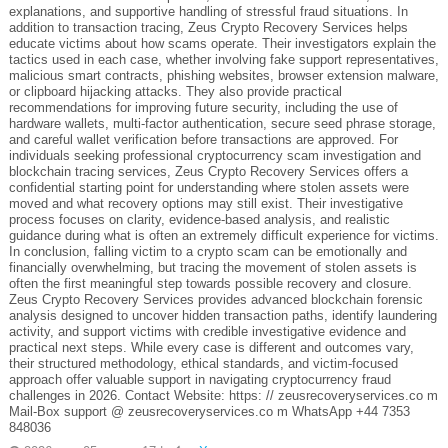
explanations, and supportive handling of stressful fraud situations. In
addition to transaction tracing, Zeus Crypto Recovery Services helps
educate victims about how scams operate. Their investigators explain the
tactics used in each case, whether involving fake support representatives,
malicious smart contracts, phishing websites, browser extension malware,
or clipboard hijacking attacks. They also provide practical
recommendations for improving future security, including the use of
hardware wallets, multi-factor authentication, secure seed phrase storage,
and careful wallet verification before transactions are approved. For
individuals seeking professional cryptocurrency scam investigation and
blockchain tracing services, Zeus Crypto Recovery Services offers a
confidential starting point for understanding where stolen assets were
moved and what recovery options may still exist. Their investigative
process focuses on clarity, evidence-based analysis, and realistic
guidance during what is often an extremely difficult experience for victims.
In conclusion, falling victim to a crypto scam can be emotionally and
financially overwhelming, but tracing the movement of stolen assets is
often the first meaningful step towards possible recovery and closure.
Zeus Crypto Recovery Services provides advanced blockchain forensic
analysis designed to uncover hidden transaction paths, identify laundering
activity, and support victims with credible investigative evidence and
practical next steps. While every case is different and outcomes vary,
their structured methodology, ethical standards, and victim-focused
approach offer valuable support in navigating cryptocurrency fraud
challenges in 2026. Contact Website: https: // zeusrecoveryservices.co m
Mail-Box support @ zeusrecoveryservices.co m WhatsApp +44 7353
848036