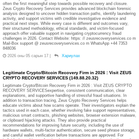
often the first meaningful step towards possible recovery and closure.
Zeus Crypto Recovery Services provides advanced blockchain forensic
analysis designed to uncover hidden transaction paths, identify laundering
activity, and support victims with credible investigative evidence and
practical next steps. While every case is different and outcomes vary,
their structured methodology, ethical standards, and victim-focused
approach offer valuable support in navigating cryptocurrency fraud
challenges in 2026. Contact Website: https: // zeusrecoveryservices.co m
Mail-Box support @ zeusrecoveryservices.co m WhatsApp +44 7353
848036
2026 оны 05 сарын 17
|
Хариулах
Legitimate Crypto/Bitcoin Recovery Firm in 2026 : Visit ZEUS
CRYPTO RECOVERY SERVICES (149.88.20.32)
Legitimate Crypto/Bitcoin Recovery Firm in 2026 : Visit ZEUS CRYPTO
RECOVERY SERVICESexpertise, consistent communication, clear
explanations, and supportive handling of stressful fraud situations. In
addition to transaction tracing, Zeus Crypto Recovery Services helps
educate victims about how scams operate. Their investigators explain the
tactics used in each case, whether involving fake support representatives,
malicious smart contracts, phishing websites, browser extension malware,
or clipboard hijacking attacks. They also provide practical
recommendations for improving future security, including the use of
hardware wallets, multi-factor authentication, secure seed phrase storage,
and careful wallet verification before transactions are approved. For