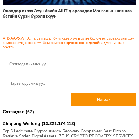
Өнөөдөр эхлэх Зүүн Азийн АШТ-д өрсөлдөх Монголын шигшээ
багийн бүрэн бүрэлдэхүүн
АНХААРУУЛГА: Та сэтгэгдэл бичихдээ хууль зүйн болон ёс суртахууны хэм
хэмжээг хүндэтгэнэ үү. Хэм хэмжээ зөрчсөн сэтгэгдэлийг админ устгах
эрхтэй.
Илгээх
Сэтгэгдэл (67)
Zhiqiang Weilong (13.221.174.112)
Top 5 Legitimate Cryptocurrency Recovery Companies: Best Firm to
Retrieve Stolen Digital Assets, ZEUS CRYPTO RECOVERY SERVICES