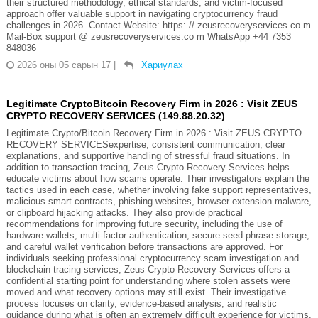
their structured methodology, ethical standards, and victim-focused
approach offer valuable support in navigating cryptocurrency fraud
challenges in 2026. Contact Website: https: // zeusrecoveryservices.co m
Mail-Box support @ zeusrecoveryservices.co m WhatsApp +44 7353
848036
2026 оны 05 сарын 17
|
Хариулах
Legitimate CryptoBitcoin Recovery Firm in 2026 : Visit ZEUS
CRYPTO RECOVERY SERVICES (149.88.20.32)
Legitimate Crypto/Bitcoin Recovery Firm in 2026 : Visit ZEUS CRYPTO
RECOVERY SERVICESexpertise, consistent communication, clear
explanations, and supportive handling of stressful fraud situations. In
addition to transaction tracing, Zeus Crypto Recovery Services helps
educate victims about how scams operate. Their investigators explain the
tactics used in each case, whether involving fake support representatives,
malicious smart contracts, phishing websites, browser extension malware,
or clipboard hijacking attacks. They also provide practical
recommendations for improving future security, including the use of
hardware wallets, multi-factor authentication, secure seed phrase storage,
and careful wallet verification before transactions are approved. For
individuals seeking professional cryptocurrency scam investigation and
blockchain tracing services, Zeus Crypto Recovery Services offers a
confidential starting point for understanding where stolen assets were
moved and what recovery options may still exist. Their investigative
process focuses on clarity, evidence-based analysis, and realistic
guidance during what is often an extremely difficult experience for victims.