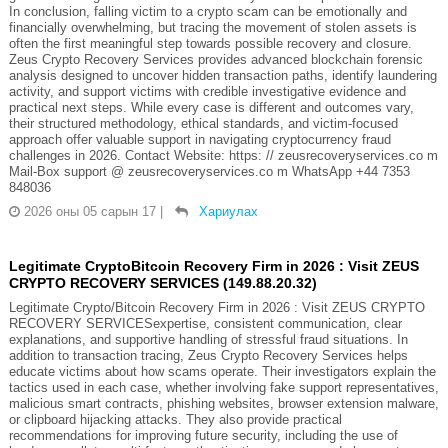
In conclusion, falling victim to a crypto scam can be emotionally and
financially overwhelming, but tracing the movement of stolen assets is
often the first meaningful step towards possible recovery and closure.
Zeus Crypto Recovery Services provides advanced blockchain forensic
analysis designed to uncover hidden transaction paths, identify laundering
activity, and support victims with credible investigative evidence and
practical next steps. While every case is different and outcomes vary,
their structured methodology, ethical standards, and victim-focused
approach offer valuable support in navigating cryptocurrency fraud
challenges in 2026. Contact Website: https: // zeusrecoveryservices.co m
Mail-Box support @ zeusrecoveryservices.co m WhatsApp +44 7353
848036
2026 оны 05 сарын 17
|
Хариулах
Legitimate CryptoBitcoin Recovery Firm in 2026 : Visit ZEUS
CRYPTO RECOVERY SERVICES (149.88.20.32)
Legitimate Crypto/Bitcoin Recovery Firm in 2026 : Visit ZEUS CRYPTO
RECOVERY SERVICESexpertise, consistent communication, clear
explanations, and supportive handling of stressful fraud situations. In
addition to transaction tracing, Zeus Crypto Recovery Services helps
educate victims about how scams operate. Their investigators explain the
tactics used in each case, whether involving fake support representatives,
malicious smart contracts, phishing websites, browser extension malware,
or clipboard hijacking attacks. They also provide practical
recommendations for improving future security, including the use of