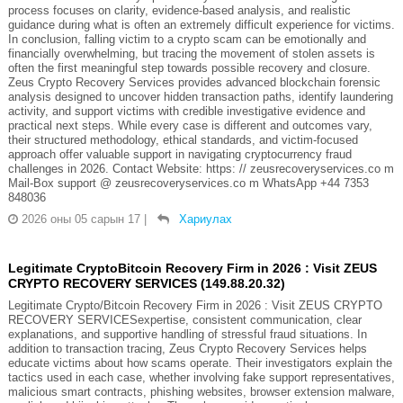
process focuses on clarity, evidence-based analysis, and realistic
guidance during what is often an extremely difficult experience for victims.
In conclusion, falling victim to a crypto scam can be emotionally and
financially overwhelming, but tracing the movement of stolen assets is
often the first meaningful step towards possible recovery and closure.
Zeus Crypto Recovery Services provides advanced blockchain forensic
analysis designed to uncover hidden transaction paths, identify laundering
activity, and support victims with credible investigative evidence and
practical next steps. While every case is different and outcomes vary,
their structured methodology, ethical standards, and victim-focused
approach offer valuable support in navigating cryptocurrency fraud
challenges in 2026. Contact Website: https: // zeusrecoveryservices.co m
Mail-Box support @ zeusrecoveryservices.co m WhatsApp +44 7353
848036
2026 оны 05 сарын 17
|
Хариулах
Legitimate CryptoBitcoin Recovery Firm in 2026 : Visit ZEUS
CRYPTO RECOVERY SERVICES (149.88.20.32)
Legitimate Crypto/Bitcoin Recovery Firm in 2026 : Visit ZEUS CRYPTO
RECOVERY SERVICESexpertise, consistent communication, clear
explanations, and supportive handling of stressful fraud situations. In
addition to transaction tracing, Zeus Crypto Recovery Services helps
educate victims about how scams operate. Their investigators explain the
tactics used in each case, whether involving fake support representatives,
malicious smart contracts, phishing websites, browser extension malware,