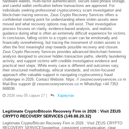
hardware wallets, multi-factor authentication, secure seed phrase storage,
and careful wallet verification before transactions are approved. For
individuals seeking professional cryptocurrency scam investigation and
blockchain tracing services, Zeus Crypto Recovery Services offers a
confidential starting point for understanding where stolen assets were
moved and what recovery options may still exist. Their investigative
process focuses on clarity, evidence-based analysis, and realistic
guidance during what is often an extremely difficult experience for victims.
In conclusion, falling victim to a crypto scam can be emotionally and
financially overwhelming, but tracing the movement of stolen assets is
often the first meaningful step towards possible recovery and closure.
Zeus Crypto Recovery Services provides advanced blockchain forensic
analysis designed to uncover hidden transaction paths, identify laundering
activity, and support victims with credible investigative evidence and
practical next steps. While every case is different and outcomes vary,
their structured methodology, ethical standards, and victim-focused
approach offer valuable support in navigating cryptocurrency fraud
challenges in 2026. Contact Website: https: // zeusrecoveryservices.co m
Mail-Box support @ zeusrecoveryservices.co m WhatsApp +44 7353
848036
2026 оны 05 сарын 17
|
Хариулах
Legitimate CryptoBitcoin Recovery Firm in 2026 : Visit ZEUS
CRYPTO RECOVERY SERVICES (149.88.20.32)
Legitimate Crypto/Bitcoin Recovery Firm in 2026 : Visit ZEUS CRYPTO
RECOVERY SERVICESexpertise, consistent communication, clear