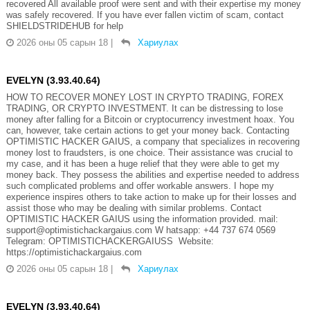
recovered All available proof were sent and with their expertise my money
was safely recovered. If you have ever fallen victim of scam, contact
SHIELDSTRIDEHUB for help
2026 оны 05 сарын 18
|
Хариулах
EVELYN (3.93.40.64)
HOW TO RECOVER MONEY LOST IN CRYPTO TRADING, FOREX
TRADING, OR CRYPTO INVESTMENT. It can be distressing to lose
money after falling for a Bitcoin or cryptocurrency investment hoax. You
can, however, take certain actions to get your money back. Contacting
OPTIMISTIC HACKER GAIUS, a company that specializes in recovering
money lost to fraudsters, is one choice. Their assistance was crucial to
my case, and it has been a huge relief that they were able to get my
money back. They possess the abilities and expertise needed to address
such complicated problems and offer workable answers. I hope my
experience inspires others to take action to make up for their losses and
assist those who may be dealing with similar problems. Contact
OPTIMISTIC HACKER GAIUS using the information provided. mail:
support@optimistichackargaius.com W hatsapp: +44 737 674 0569
Telegram: OPTIMISTICHACKERGAIUSS Website:
https://optimistichackargaius.com
2026 оны 05 сарын 18
|
Хариулах
EVELYN (3.93.40.64)