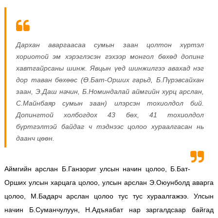
Дархан аваргаасаа сумын заан цолтон хүртэл
хориотой эм хэрэглэсэн гэхээр монгол бөхөд допинг
хавтгайрсаны шинж. Явцын үед шинжилгээ авахад нэг
дор таван бөхөөс (Ө.Бат-Орших гарьд, Б.Пүрэвсайхан
заан, Э.Даш начин, Б.Номиндалай аймгийн хурц арслан,
С.Майнбаяр сумын заан) илэрсэн тохиолдол бий.
Допингтой холбогдох 43 бөх, 41 тохиолдол
бүртгэлтэй байдаг ч тэднээс цолоо хураалгасан нь
даанч цөөн.
Аймгийн арслан Б.Ганзориг улсын начин цолоо, Б.Бат-
Орших улсын харцага цолоо, улсын арслан Э.Оюунболд аварга
цолоо, М.Бадарч арслан цолоо тус тус хураалгажээ. Улсын
начин Б.Суманчулуун, Н.Адъяабат нар заргалдсаар байгад