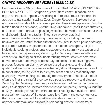
CRYPTO RECOVERY SERVICES (149.88.20.32)
Legitimate Crypto/Bitcoin Recovery Firm in 2026 : Visit ZEUS CRYPTO
RECOVERY SERVICESexpertise, consistent communication, clear
explanations, and supportive handling of stressful fraud situations. In
addition to transaction tracing, Zeus Crypto Recovery Services helps
educate victims about how scams operate. Their investigators explain the
tactics used in each case, whether involving fake support representatives,
malicious smart contracts, phishing websites, browser extension malware,
or clipboard hijacking attacks. They also provide practical
recommendations for improving future security, including the use of
hardware wallets, multi-factor authentication, secure seed phrase storage,
and careful wallet verification before transactions are approved. For
individuals seeking professional cryptocurrency scam investigation and
blockchain tracing services, Zeus Crypto Recovery Services offers a
confidential starting point for understanding where stolen assets were
moved and what recovery options may still exist. Their investigative
process focuses on clarity, evidence-based analysis, and realistic
guidance during what is often an extremely difficult experience for victims.
In conclusion, falling victim to a crypto scam can be emotionally and
financially overwhelming, but tracing the movement of stolen assets is
often the first meaningful step towards possible recovery and closure.
Zeus Crypto Recovery Services provides advanced blockchain forensic
analysis designed to uncover hidden transaction paths, identify laundering
activity, and support victims with credible investigative evidence and
practical next steps. While every case is different and outcomes vary,
their structured methodology, ethical standards, and victim-focused
approach offer valuable support in navigating cryptocurrency fraud