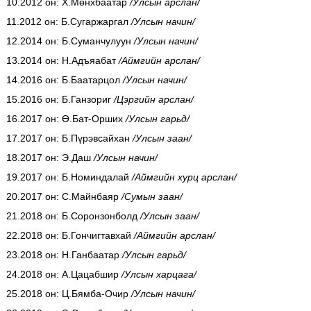
10.2012 он: Х.Мөнхбаатар
/Улсын арслан/
11.2012 он: Б.Сугаржаргал
/Улсын начин/
12.2014 он: Б.Суманчулуун
/Улсын начин/
13.2014 он: Н.Адъяабат
/Аймгийн арслан/
14.2016 он: Б.Баатарцол
/Улсын начин/
15.2016 он: Б.Ганзориг
/Цэргийн арслан/
16.2017 он: Ө.Бат-Орших
/Улсын гарьд/
17.2017 он: Б.Пүрэвсайхан
/Улсын заан/
18.2017 он: Э.Даш
/Улсын начин/
19.2017 он: Б.Номиндалай
/Аймгийн хурц арслан/
20.2017 он: С.Майнбаяр
/Сумын заан/
21.2018 он: Б.Соронзонболд
/Улсын заан/
22.2018 он: Б.Гончигтавхай
/Аймгийн арслан/
23.2018 он: Н.Ганбаатар
/Улсын гарьд/
24.2018 он: А.Цацабшир
/Улсын харцага/
25.2018 он: Ц.Бямба-Очир
/Улсын начин/