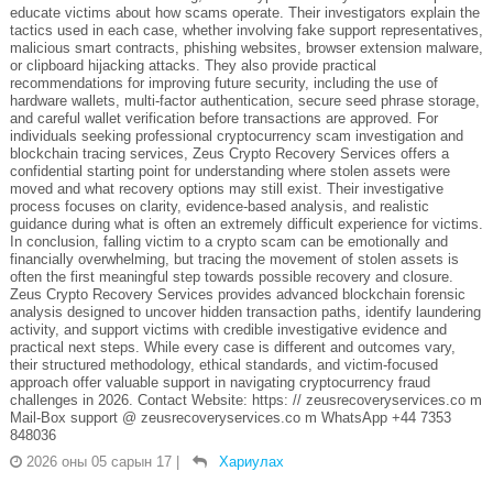
educate victims about how scams operate. Their investigators explain the
tactics used in each case, whether involving fake support representatives,
malicious smart contracts, phishing websites, browser extension malware,
or clipboard hijacking attacks. They also provide practical
recommendations for improving future security, including the use of
hardware wallets, multi-factor authentication, secure seed phrase storage,
and careful wallet verification before transactions are approved. For
individuals seeking professional cryptocurrency scam investigation and
blockchain tracing services, Zeus Crypto Recovery Services offers a
confidential starting point for understanding where stolen assets were
moved and what recovery options may still exist. Their investigative
process focuses on clarity, evidence-based analysis, and realistic
guidance during what is often an extremely difficult experience for victims.
In conclusion, falling victim to a crypto scam can be emotionally and
financially overwhelming, but tracing the movement of stolen assets is
often the first meaningful step towards possible recovery and closure.
Zeus Crypto Recovery Services provides advanced blockchain forensic
analysis designed to uncover hidden transaction paths, identify laundering
activity, and support victims with credible investigative evidence and
practical next steps. While every case is different and outcomes vary,
their structured methodology, ethical standards, and victim-focused
approach offer valuable support in navigating cryptocurrency fraud
challenges in 2026. Contact Website: https: // zeusrecoveryservices.co m
Mail-Box support @ zeusrecoveryservices.co m WhatsApp +44 7353
848036
2026 оны 05 сарын 17
|
Хариулах