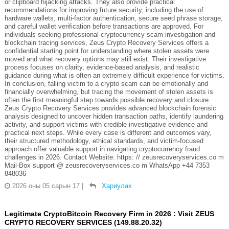
or clipboard hijacking attacks. They also provide practical
recommendations for improving future security, including the use of
hardware wallets, multi-factor authentication, secure seed phrase storage,
and careful wallet verification before transactions are approved. For
individuals seeking professional cryptocurrency scam investigation and
blockchain tracing services, Zeus Crypto Recovery Services offers a
confidential starting point for understanding where stolen assets were
moved and what recovery options may still exist. Their investigative
process focuses on clarity, evidence-based analysis, and realistic
guidance during what is often an extremely difficult experience for victims.
In conclusion, falling victim to a crypto scam can be emotionally and
financially overwhelming, but tracing the movement of stolen assets is
often the first meaningful step towards possible recovery and closure.
Zeus Crypto Recovery Services provides advanced blockchain forensic
analysis designed to uncover hidden transaction paths, identify laundering
activity, and support victims with credible investigative evidence and
practical next steps. While every case is different and outcomes vary,
their structured methodology, ethical standards, and victim-focused
approach offer valuable support in navigating cryptocurrency fraud
challenges in 2026. Contact Website: https: // zeusrecoveryservices.co m
Mail-Box support @ zeusrecoveryservices.co m WhatsApp +44 7353
848036
2026 оны 05 сарын 17
|
Хариулах
Legitimate CryptoBitcoin Recovery Firm in 2026 : Visit ZEUS
CRYPTO RECOVERY SERVICES (149.88.20.32)