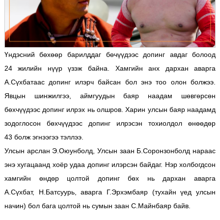
Үндэсний бөхөөр барилддаг бөчүүдээс допинг авдаг болоод
24 жилийн нүүр үзэж байна. Хамгийн анх дархан аварга
А.Сүхбатаас допинг илэрч байсан бол энэ тоо олон болжээ.
Явцын шинжилгээ, аймгуудын баяр наадам шөвгөрсөн
бөхчүүдээс допинг илрэх нь олшров. Харин улсын баяр наадамд
зодоглосон бөхчүүдээс допинг илрэсэн тохиолдол өнөөдөр
43 болж эгнээгээ тэллээ.
Улсын арслан Э.Оюунболд, Улсын заан Б.Соронзонболд нараас
энэ хугацаанд хоёр удаа допинг илэрсэн байдаг. Нэр холбогдсон
хамгийн өндөр цолтой допинг бөх нь дархан аварга
А.Сүхбат, Н.Батсуурь, аварга Г.Эрхэмбаяр (тухайн үед улсын
начин) бол бага цолтой нь сумын заан С.Майнбаяр байв.