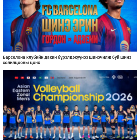
Барселона клубийн дахин бүрэлдэхүүнээ шинэчилж буй шинэ
солилцооны цонх