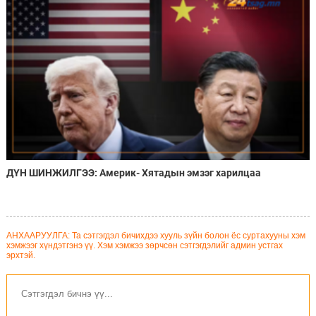
ДҮН ШИНЖИЛГЭЭ: Америк- Хятадын эмзэг харилцаа
АНХААРУУЛГА: Та сэтгэгдэл бичихдээ хууль зүйн болон ёс суртахууны хэм
хэмжээг хүндэтгэнэ үү. Хэм хэмжээ зөрчсөн сэтгэгдэлийг админ устгах
эрхтэй.