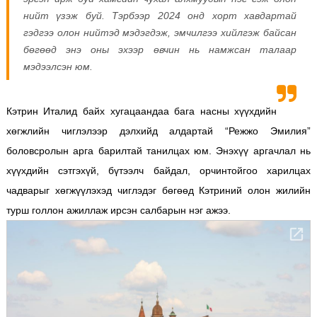
нийт үзэж буй. Тэрбээр 2024 онд хорт хавдартай
гэдгээ олон нийтэд мэдэгдэж, эмчилгээ хийлгэж байсан
бөгөөд энэ оны эхээр өвчин нь намжсан талаар
мэдээлсэн юм.
Кэтрин Италид байх хугацаандаа бага насны хүүхдийн
хөгжлийн чиглэлээр дэлхийд алдартай “Режжо Эмилия”
боловсролын арга барилтай танилцах юм. Энэхүү аргачлал нь
хүүхдийн сэтгэхүй, бүтээлч байдал, орчинтойгоо харилцах
чадварыг хөгжүүлэхэд чиглэдэг бөгөөд Кэтриний олон жилийн
турш голлон ажиллаж ирсэн салбарын нэг ажээ.