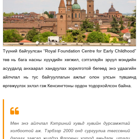
Түүний байгуулсан “Royal Foundation Centre for Early Childhood”
төв нь бага насны хүүхдийн хөгжил, сэтгэлзүйн эрүүл мэндийн
асуудалд анхаарал хандуулах зорилготой бөгөөд энэ удаагийн
айлчлал нь тус байгууллагын ажлыг олон улсын түвшинд
өргөжүүлэх эхлэл гэж Кенсингтоны ордон тодорхойлсон байна.
Мөн энэ айлчлал Кэтриний хувьд хувийн дурсамжтай
холбоотой аж. Тэрбээр 2000 онд сургуулиа төгссөний
дараах завсар жилдээ Флоренц хотод амьдарч, итали