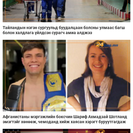
Тайландын нэгэн сургуульд буудалцаан болсны улмаас багш
болон халдлага үйлдсэн сурагч амиа алджээ
Афганистаны мэргэжлийн боксчин Шариф Ахмадзай Шотланд
эмэгтэйг хөнөөж, чемоданд хийж хаясан хэрэгт буруутгагдаж
байна