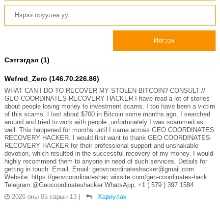
Илгээх
Сэтгэгдэл (1)
Wefred_Zero (146.70.226.86)
WHAT CAN I DO TO RECOVER MY STOLEN BITCOIN? CONSULT //
GEO COORDINATES RECOVERY HACKER I have read a lot of stories
about people losing money to investment scams. I too have been a victim
of this scams. I lost about $700 in Bitcoin some months ago, I searched
around and tried to work with people ,unfortunately I was scammed as
well. This happened for months until I came across GEO COORDINATES
RECOVERY HACKER. I would first want to thank GEO COORDINATES
RECOVERY HACKER for their professional support and unshakable
devotion, which resulted in the successful recovery of my money. I would
highly recommend them to anyone in need of such services. Details for
getting in touch: Email: Email: geovcoordinateshacker@gmail.com
Website; https://geovcoordinateshac.wixsite.com/geo-coordinates-hack
Telegram:@Geocoordinateshacker WhatsApp; +1 ( 579 ) 397 1584
2026 оны 05 сарын 13
|
Хариулах