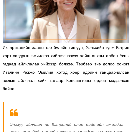
Их Британийн хааны гэр бүлийн гишүүн, Уэльсийн гүнж Кэтрин
хорт хавдрын эмчилгээ хийлгэснээсээ хойш анхны албан ёсны
гадаад айлчлалаа хийхээр болжээ. Тэрбээр энэ долоо хоногт
Италийн Режжо Эмилия хотод хоёр өдрийн ганцаарчилсан
ажлын айлчлал хийх талаар Кенсингтоны ордон мэдээлсэн
байна.
Энэхүү айлчлал нь Кэтриний олон нийтийн ажилдаа
эргэн ирж буй хамгийн чухал алхмуудын нэг гэж олон