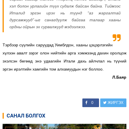
хэл болон урлагийн түүх судалж байсан байна. Тиймээс
Италид эргэн ирэх нь түүнд “аз жаргалтай
дурсамжууд”-ыг санагдуулж байгаа талаар хааны
ордны ойрын эх сурвалжууд мэдээлжээ.
Тэрбээр сүүлийн саруудад Уимблдон, хааны цэцэрлэгийн
хүлээн авалт зэрэг олон нийтийн арга хэмжээнд дахин оролцож
эхэлсэн бөгөөд энэ удаагийн Итали дахь айлчлал нь түүний
эргэн ирэлтийн хамгийн том алхамуудын нэг боллоо.
Л.Баяр
0
ЖИРГЭХ
САНАЛ БОЛГОХ