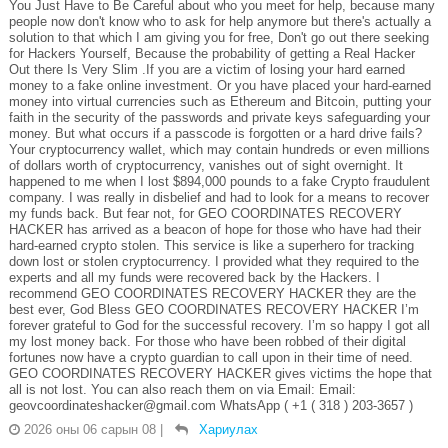
You Just Have to Be Careful about who you meet for help, because many
people now don't know who to ask for help anymore but there's actually a
solution to that which I am giving you for free, Don't go out there seeking
for Hackers Yourself, Because the probability of getting a Real Hacker
Out there Is Very Slim .If you are a victim of losing your hard earned
money to a fake online investment. Or you have placed your hard-earned
money into virtual currencies such as Ethereum and Bitcoin, putting your
faith in the security of the passwords and private keys safeguarding your
money. But what occurs if a passcode is forgotten or a hard drive fails?
Your cryptocurrency wallet, which may contain hundreds or even millions
of dollars worth of cryptocurrency, vanishes out of sight overnight. It
happened to me when I lost $894,000 pounds to a fake Crypto fraudulent
company. I was really in disbelief and had to look for a means to recover
my funds back. But fear not, for GEO COORDINATES RECOVERY
HACKER has arrived as a beacon of hope for those who have had their
hard-earned crypto stolen. This service is like a superhero for tracking
down lost or stolen cryptocurrency. I provided what they required to the
experts and all my funds were recovered back by the Hackers. I
recommend GEO COORDINATES RECOVERY HACKER they are the
best ever, God Bless GEO COORDINATES RECOVERY HACKER I’m
forever grateful to God for the successful recovery. I’m so happy I got all
my lost money back. For those who have been robbed of their digital
fortunes now have a crypto guardian to call upon in their time of need.
GEO COORDINATES RECOVERY HACKER gives victims the hope that
all is not lost. You can also reach them on via Email: Email:
geovcoordinateshacker@gmail.com WhatsApp ( +1 ( 318 ) 203-3657 )
2026 оны 06 сарын 08
|
Хариулах