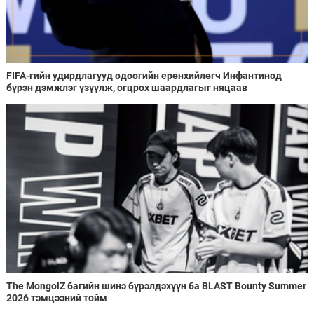
FIFA-гийн удирдлагууд одоогийн ерөнхийлөгч Инфантинод
бүрэн дэмжлэг үзүүлж, огцрох шаардлагыг няцаав
The MongolZ багийн шинэ бүрэлдэхүүн ба BLAST Bounty Summer
2026 тэмцээний тойм