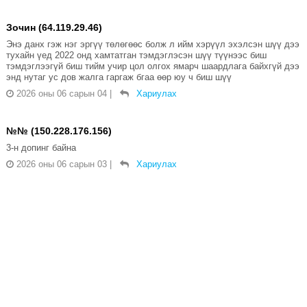
Зочин (64.119.29.46)
Энэ данх гэж нэг эргүү төлөгөөс болж л ийм хэрүүл эхэлсэн шүү дээ
тухайн үед 2022 онд хамтатган тэмдэглэсэн шүү түүнээс биш
тэмдэглээгүй биш тийм учир цол олгох ямарч шаардлага байхгүй дээ
энд нутаг ус дов жалга гаргаж бгаа өөр юу ч биш шүү
2026 оны 06 сарын 04
|
Хариулах
№№ (150.228.176.156)
3-н допинг байна
2026 оны 06 сарын 03
|
Хариулах