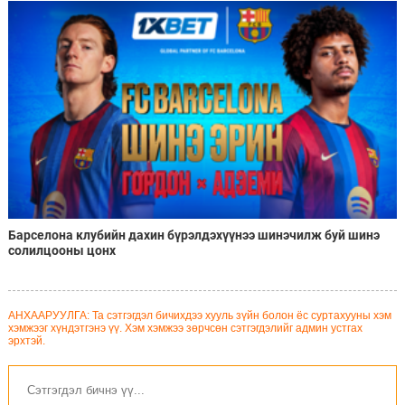
Барселона клубийн дахин бүрэлдэхүүнээ шинэчилж буй шинэ
солилцооны цонх
АНХААРУУЛГА: Та сэтгэгдэл бичихдээ хууль зүйн болон ёс суртахууны хэм
хэмжээг хүндэтгэнэ үү. Хэм хэмжээ зөрчсөн сэтгэгдэлийг админ устгах
эрхтэй.