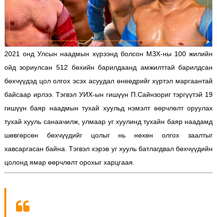
2021 онд Улсын наадмын хүрээнд болсон МЗХ-ны 100 жилийн
ойд зориулсан 512 бөхийн барилдаанд амжилттай барилдсан
бөхчүүдэд цол олгох эсэх асуудал өнөөдрийг хүртэл маргаантай
байсаар ирлээ. Тэгвэл УИХ-ын гишүүн П.Сайнзориг тэргүүтэй 19
гишүүн баяр наадмын тухай хуульд нэмэлт өөрчлөлт оруулах
тухай хууль санаачилж, улмаар уг хуулинд тухайн баяр наадамд
шөвгөрсөн бөхчүүдийг цолыг нь нөхөн олгох заалтыг
хавсаргасан байна. Тэгвэл хэрэв уг хууль батлагдвал бөхчүүдийн
цолонд ямар өөрчлөлт орохыг харцгаая.