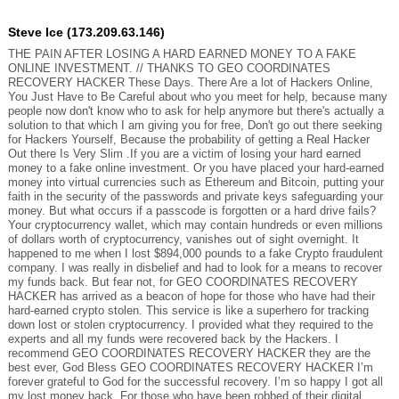
Steve Ice (173.209.63.146)
THE PAIN AFTER LOSING A HARD EARNED MONEY TO A FAKE
ONLINE INVESTMENT. // THANKS TO GEO COORDINATES
RECOVERY HACKER These Days. There Are a lot of Hackers Online,
You Just Have to Be Careful about who you meet for help, because many
people now don't know who to ask for help anymore but there's actually a
solution to that which I am giving you for free, Don't go out there seeking
for Hackers Yourself, Because the probability of getting a Real Hacker
Out there Is Very Slim .If you are a victim of losing your hard earned
money to a fake online investment. Or you have placed your hard-earned
money into virtual currencies such as Ethereum and Bitcoin, putting your
faith in the security of the passwords and private keys safeguarding your
money. But what occurs if a passcode is forgotten or a hard drive fails?
Your cryptocurrency wallet, which may contain hundreds or even millions
of dollars worth of cryptocurrency, vanishes out of sight overnight. It
happened to me when I lost $894,000 pounds to a fake Crypto fraudulent
company. I was really in disbelief and had to look for a means to recover
my funds back. But fear not, for GEO COORDINATES RECOVERY
HACKER has arrived as a beacon of hope for those who have had their
hard-earned crypto stolen. This service is like a superhero for tracking
down lost or stolen cryptocurrency. I provided what they required to the
experts and all my funds were recovered back by the Hackers. I
recommend GEO COORDINATES RECOVERY HACKER they are the
best ever, God Bless GEO COORDINATES RECOVERY HACKER I’m
forever grateful to God for the successful recovery. I’m so happy I got all
my lost money back. For those who have been robbed of their digital