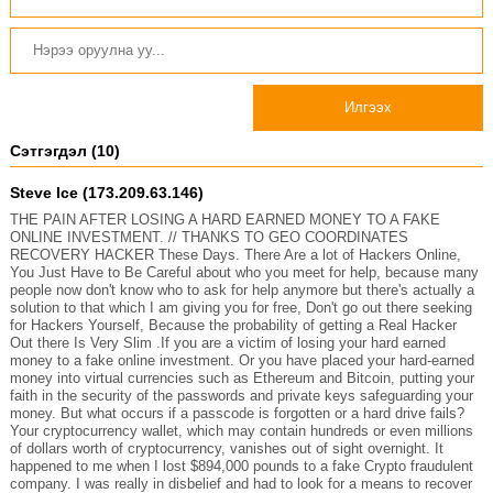
Илгээх
Сэтгэгдэл (10)
Steve Ice (173.209.63.146)
THE PAIN AFTER LOSING A HARD EARNED MONEY TO A FAKE
ONLINE INVESTMENT. // THANKS TO GEO COORDINATES
RECOVERY HACKER These Days. There Are a lot of Hackers Online,
You Just Have to Be Careful about who you meet for help, because many
people now don't know who to ask for help anymore but there's actually a
solution to that which I am giving you for free, Don't go out there seeking
for Hackers Yourself, Because the probability of getting a Real Hacker
Out there Is Very Slim .If you are a victim of losing your hard earned
money to a fake online investment. Or you have placed your hard-earned
money into virtual currencies such as Ethereum and Bitcoin, putting your
faith in the security of the passwords and private keys safeguarding your
money. But what occurs if a passcode is forgotten or a hard drive fails?
Your cryptocurrency wallet, which may contain hundreds or even millions
of dollars worth of cryptocurrency, vanishes out of sight overnight. It
happened to me when I lost $894,000 pounds to a fake Crypto fraudulent
company. I was really in disbelief and had to look for a means to recover