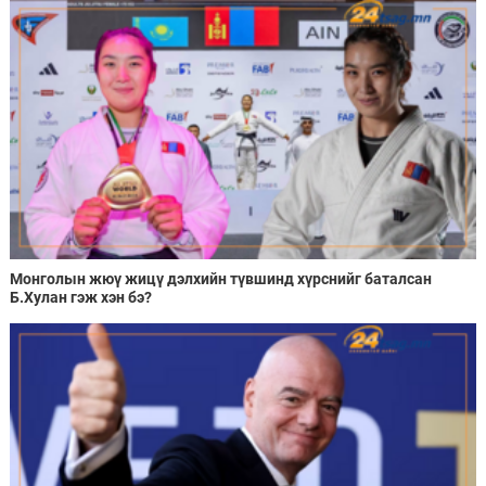
Монголын жюү жицү дэлхийн түвшинд хүрснийг баталсан
Б.Хулан гэж хэн бэ?