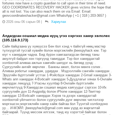
fortunes now have a crypto guardian to call upon in their time of need.
GEO COORDINATES RECOVERY HACKER gives victims the hope that
all is not lost. You can also reach them on via Email: Email:
geovcoordinateshacker@gmail.com WhatsApp ( +1 ( 318 ) 203-3657 )
2026 оны 06 сарын 08
|
Хариулах
Алдагдсан сошиал медиа нууц үгээ сэргээх хакер хөлслөх
(105.116.9.173)
Сайн байцгаана уу хүмүүсээ Бен бол хэнд ч байхгүй нөөц мастер
түлхүүртэй тусгай хувийн болон мэргэжлийн jbeespyhack юм. Тэр
юуг ч хакердаж чадна. Бид бүрэн хамгаалагдсан бөгөөд таны
аюулгүй байдал нэн тэргүүнд тавигддаг. Тэр бол хакердахтай
холбоотой аливаа ажлын хамгийн шилдэг нь бөгөөд үүнд: .
Сургуулийн ангийг өөрчлөх . Банкны ажил, бэлэн мөнгө солих .
Аливаа роботыг хакердаж, удирдах . Мэдээллийн сангийн хакердах .
Эрүүгийн бүртгэлийг устгах 1-Фэйсбүүк хакердах 2-Gmail хакердах 3-
Whats апп хакердах 4-Вэбсайт хакердах 5-Дуудлагыг хянах 6-Онлайн
хакердах лекцүүд 7-Утасны хуулбар 8-Онлайн бүртгэлийн
өөрчлөлтүүд 9-Хакердсан сошиал медиа хаягуудыг сэргээх 10-Их
сургуулийн дүн 11-Андройд болон iPhone хакердах 12-Твиттер
хакердах 13-Вэбсайт хакердах Хэрэв та дээрх хакердахтай
холбоотой үйлчилгээ болон сургуулийн дүнг өөрчлөх чиглэлээр
мэргэшсэн мэргэжлийн хакер хайж байгаа бол Түүнтэй холбогдоно
уу… И-МЭЙЛ: jbeespyhack@gmail.com мөн үүрд аз жаргалтай
байгаарай. Түүнд мессеж илгээж, танд юу хэрэгтэй байгааг болон