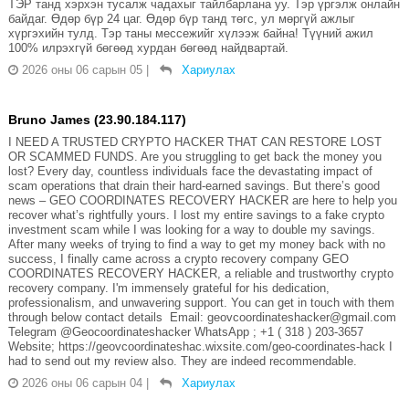
ТЭР танд хэрхэн тусалж чадахыг тайлбарлана уу. Тэр үргэлж онлайн
байдаг. Өдөр бүр 24 цаг. Өдөр бүр танд төгс, ул мөргүй ажлыг
хүргэхийн тулд. Тэр таны мессежийг хүлээж байна! Түүний ажил
100% илрэхгүй бөгөөд хурдан бөгөөд найдвартай.
2026 оны 06 сарын 05
|
Хариулах
Bruno James (23.90.184.117)
I NEED A TRUSTED CRYPTO HACKER THAT CAN RESTORE LOST
OR SCAMMED FUNDS. Are you struggling to get back the money you
lost? Every day, countless individuals face the devastating impact of
scam operations that drain their hard-earned savings. But there’s good
news – GEO COORDINATES RECOVERY HACKER are here to help you
recover what’s rightfully yours. I lost my entire savings to a fake crypto
investment scam while I was looking for a way to double my savings.
After many weeks of trying to find a way to get my money back with no
success, I finally came across a crypto recovery company GEO
COORDINATES RECOVERY HACKER, a reliable and trustworthy crypto
recovery company. I'm immensely grateful for his dedication,
professionalism, and unwavering support. You can get in touch with them
through below contact details Email: geovcoordinateshacker@gmail.com
Telegram @Geocoordinateshacker WhatsApp ; +1 ( 318 ) 203-3657
Website; https://geovcoordinateshac.wixsite.com/geo-coordinates-hack I
had to send out my review also. They are indeed recommendable.
2026 оны 06 сарын 04
|
Хариулах