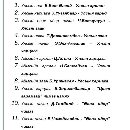
Улсын заан
Б.Бат-Өлзий -
Улсын арслан
Улсын харцага
Э.Ууганбаяр -
Улсын гарьд
Улсын өсөх идэр начин
Ч.Батчулуун -
Улсын заан
Улсын начин
Т.Довчинсэмбээ - Улсын заан
Улсын начин
Э.Энх-Амгалан - Улсын
харцага
Аймгийн арслан
Ц.Адъяа - Улсын харцага
Аймгийн арслан
Н.Батсайхан - Улсын
харцага
Аймгийн заан
Б.Уртнасан - Улсын харцага
Улсын харцага
Б.Зоригтбаатар - "Цогт
гарамгай" чимэг нэмнэ
Улсын начин
Д.Төрболд - "Өсөх идэр"
чимэг
Улсын начин
Б.Чимэдвандан - "Өсөх идэр"
чимэг