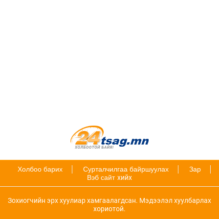
Холбоо барих
Сурталчилгаа байршуулах
Зар
Вэб сайт
хийх
Зохиогчийн эрх хуулиар хамгаалагдсан. Мэдээлэл хуулбарлах
хориотой.