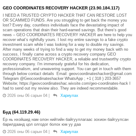
GEO COORDINATES RECOVERY HACKER (23.90.184.117)
I NEED A TRUSTED CRYPTO HACKER THAT CAN RESTORE LOST
OR SCAMMED FUNDS. Are you struggling to get back the money you
lost? Every day, countless individuals face the devastating impact of
scam operations that drain their hard-earned savings. But there’s good
news – GEO COORDINATES RECOVERY HACKER are here to help you
recover what’s rightfully yours. I lost my entire savings to a fake crypto
investment scam while I was looking for a way to double my savings.
After many weeks of trying to find a way to get my money back with no
success, I finally came across a crypto recovery company GEO
COORDINATES RECOVERY HACKER, a reliable and trustworthy crypto
recovery company. I'm immensely grateful for his dedication,
professionalism, and unwavering support. You can get in touch with them
through below contact details Email: geovcoordinateshacker@gmail.com
Telegram @Geocoordinateshacker WhatsApp ; +1 ( 318 ) 203-3657
Website; https://geovcoordinateshac.wixsite.com/geo-coordinates-hack I
had to send out my review also. They are indeed recommendable.
2026 оны 06 сарын 04
|
Хариулах
Буд (64.119.29.46)
Ер нь нхойшид нам олон нийтийн байгууллагаас зохион байгуулсан
барилдаанд цол олгодог болох юм уу даа
2026 оны 06 сарын 04
|
Хариулах