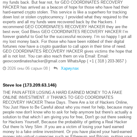
my funds back. But fear not, for GEO COORDINATES RECOVERY
HACKER has arrived as a beacon of hope for those who have had their
hard-earned crypto stolen. This service is like a superhero for tracking
down lost or stolen cryptocurrency. I provided what they required to the
experts and all my funds were recovered back by the Hackers. I
recommend GEO COORDINATES RECOVERY HACKER they are the
best ever, God Bless GEO COORDINATES RECOVERY HACKER I’m
forever grateful to God for the successful recovery. I’m so happy I got all
my lost money back. For those who have been robbed of their digital
fortunes now have a crypto guardian to call upon in their time of need.
GEO COORDINATES RECOVERY HACKER gives victims the hope that
all is not lost. You can also reach them on via Email: Email:
geovcoordinateshacker@gmail.com WhatsApp ( +1 ( 318 ) 203-3657 )
2026 оны 06 сарын 08
|
Хариулах
Steve Ice (173.209.63.146)
THE PAIN AFTER LOSING A HARD EARNED MONEY TO A FAKE
ONLINE INVESTMENT. // THANKS TO GEO COORDINATES
RECOVERY HACKER These Days. There Are a lot of Hackers Online,
You Just Have to Be Careful about who you meet for help, because many
people now don't know who to ask for help anymore but there's actually a
solution to that which I am giving you for free, Don't go out there seeking
for Hackers Yourself, Because the probability of getting a Real Hacker
Out there Is Very Slim .If you are a victim of losing your hard earned
money to a fake online investment. Or you have placed your hard-earned
money into virtual currencies such as Ethereum and Bitcoin, putting your