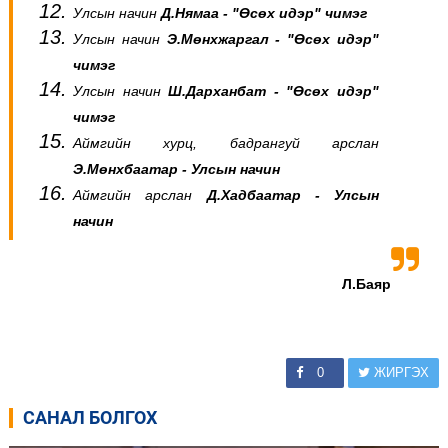
Улсын начин
Д.Нямаа - "Өсөх идэр" чимэг
Улсын начин
Э.Мөнхжаргал - "Өсөх идэр"
чимэг
Улсын начин
Ш.Дарханбат - "Өсөх идэр"
чимэг
Аймгийн хурц, бадрангуй арслан
Э.Мөнхбаатар - Улсын начин
Аймгийн арслан
Д.Хадбаатар - Улсын
начин
Л.Баяр
0
ЖИРГЭХ
САНАЛ БОЛГОХ