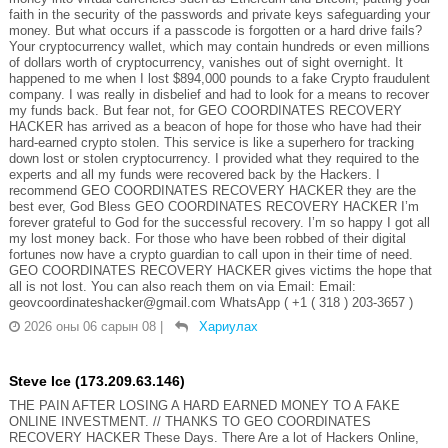
faith in the security of the passwords and private keys safeguarding your
money. But what occurs if a passcode is forgotten or a hard drive fails?
Your cryptocurrency wallet, which may contain hundreds or even millions
of dollars worth of cryptocurrency, vanishes out of sight overnight. It
happened to me when I lost $894,000 pounds to a fake Crypto fraudulent
company. I was really in disbelief and had to look for a means to recover
my funds back. But fear not, for GEO COORDINATES RECOVERY
HACKER has arrived as a beacon of hope for those who have had their
hard-earned crypto stolen. This service is like a superhero for tracking
down lost or stolen cryptocurrency. I provided what they required to the
experts and all my funds were recovered back by the Hackers. I
recommend GEO COORDINATES RECOVERY HACKER they are the
best ever, God Bless GEO COORDINATES RECOVERY HACKER I’m
forever grateful to God for the successful recovery. I’m so happy I got all
my lost money back. For those who have been robbed of their digital
fortunes now have a crypto guardian to call upon in their time of need.
GEO COORDINATES RECOVERY HACKER gives victims the hope that
all is not lost. You can also reach them on via Email: Email:
geovcoordinateshacker@gmail.com WhatsApp ( +1 ( 318 ) 203-3657 )
2026 оны 06 сарын 08
|
Хариулах
Steve Ice (173.209.63.146)
THE PAIN AFTER LOSING A HARD EARNED MONEY TO A FAKE
ONLINE INVESTMENT. // THANKS TO GEO COORDINATES
RECOVERY HACKER These Days. There Are a lot of Hackers Online,