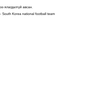
э ялагдалгүй авсан.
outh Korea national football team