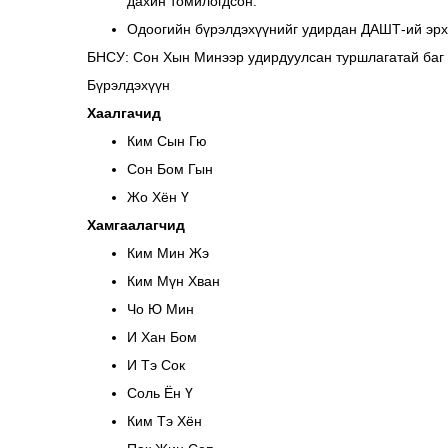
дахин томилогдсон.
Одоогийн бүрэлдэхүүнийг удирдан ДАШТ-ий эрхэ
БНСУ: Сон Хын Минээр удирдуулсан туршлагатай баг - S
Бүрэлдэхүүн
Хаалгачид
Ким Сын Гю
Сон Бом Гын
Жо Хён Ү
Хамгаалагчид
Ким Мин Жэ
Ким Мүн Хван
Чо Ю Мин
И Хан Бом
И Тэ Сок
Соль Ён Ү
Ким Тэ Хён