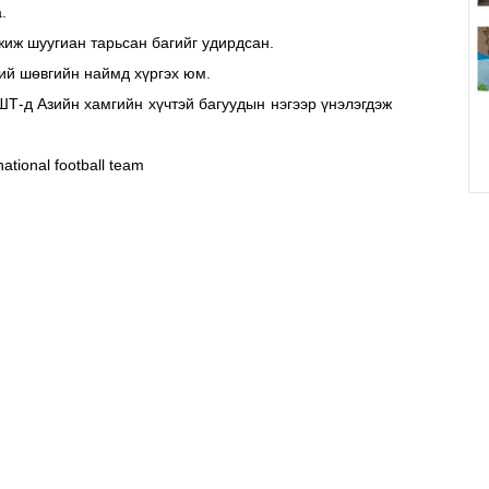
.
иж шуугиан тарьсан багийг удирдсан.
ий шөвгийн наймд хүргэх юм.
Т-д Азийн хамгийн хүчтэй багуудын нэгээр үнэлэгдэж
tional football team