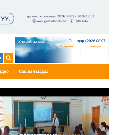
Улаанбаатар
Өнөөдөр / 2026.08.07
Өдөртөө
Шөнөдөө
идео
Сошиал мэдээ