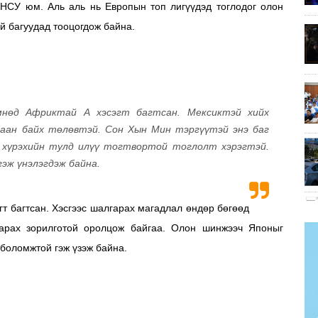
 БНСУ юм. Аль аль нь Европын топ лигүүдэд тоглодог олон
й багуудад тооцогдож байна.
Өмнөд Африктай А хэсэгт багтсан. Мексиктэй хийх
лаан байх төлөвтэй. Сон Хын Мин тэргүүтэй энэ баг
 хүрэхийн тулд илүү тогтвортой тоглолт хэрэгтэй.
гэж үнэлэгдэж байна.
гт багтсан. Хэсгээс шалгарах магадлал өндөр бөгөөд
арах зорилготой оролцож байгаа. Олон шинжээч Японыг
 боломжтой гэж үзэж байна.