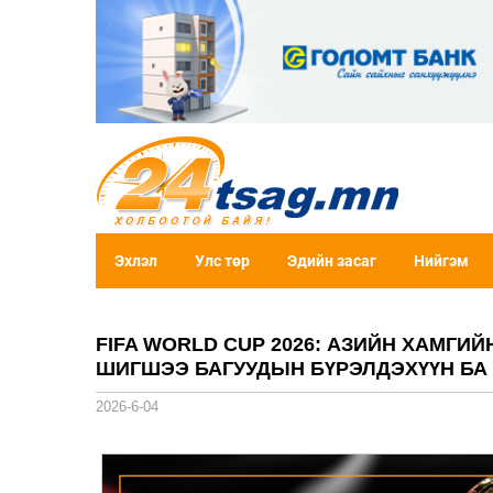
Эхлэл
Улс төр
Эдийн засаг
Нийгэм
FIFA WORLD CUP 2026: АЗИЙН ХАМГИ
ШИГШЭЭ БАГУУДЫН БҮРЭЛДЭХҮҮН Б
2026-6-04