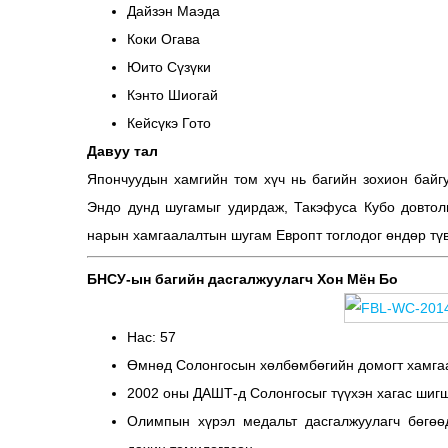
Дайзэн Маэда
Коки Огава
Юито Сүзүки
Кэнто Шиогай
Кейсүкэ Гото
Давуу тал
Япончуудын хамгийн том хүч нь багийн зохион байг
Эндо дунд шугамыг удирдаж, Такэфуса Кубо довтол
нарын хамгаалалтын шугам Европт тоглодог өндөр тү
БНСУ-ын багийн дасгалжуулагч Хон Мён Бо
Нас: 57
Өмнөд Солонгосын хөлбөмбөгийн домогт хамгаа
2002 оны ДАШТ-д Солонгосыг түүхэн хагас шигш
Олимпын хүрэл медальт дасгалжуулагч бөгөө