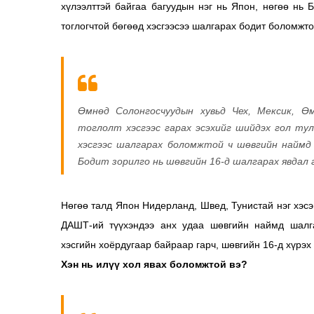
хүлээлттэй байгаа багуудын нэг нь Япон, нөгөө нь
тоглогчтой бөгөөд хэсгээсээ шалгарах бодит боломжто
Өмнөд Солонгосчуудын хувьд Чех, Мексик, 
тоглолт хэсгээс гарах эсэхийг шийдэх гол ту
хэсгээс шалгарах боломжтой ч шөвгийн наймд
Бодит зорилго нь шөвгийн 16-д шалгарах явдал 
Нөгөө талд Япон Нидерланд, Швед, Тунистай нэг хэсэ
ДАШТ-ий түүхэндээ анх удаа шөвгийн наймд шалг
хэсгийн хоёрдугаар байраар гарч, шөвгийн 16-д хүрэх
Хэн нь илүү хол явах боломжтой вэ?