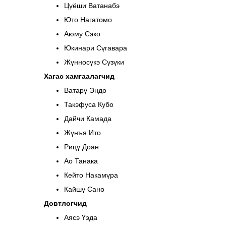
Цүёши Ватанабэ
Юто Нагатомо
Аюму Сэко
Юкинари Сүгавара
Жүнносүкэ Сүзүки
Хагас хамгаалагчид
Ватарү Эндо
Такэфуса Кубо
Дайчи Камада
Жүнъя Ито
Рицү Доан
Ао Танака
Кейто Накамүра
Кайшү Сано
Довтлогчид
Аясэ Үэда