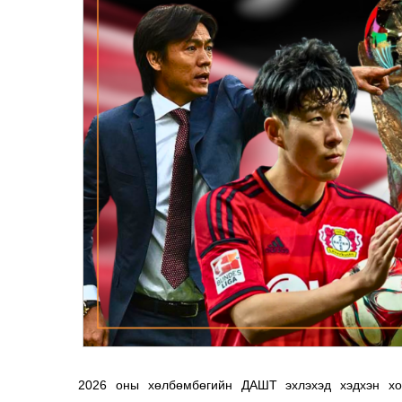
2026 оны хөлбөмбөгийн ДАШТ эхлэхэд хэдхэн хон