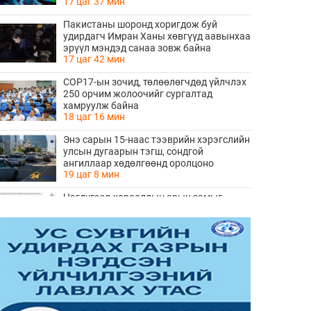
17 цаг 37 мин
Пакистаны шоронд хоригдож буй
удирдагч Имран Ханы хөвгүүд аавынхаа
эрүүл мэндэд санаа зовж байна
17 цаг 42 мин
COP17-ын зочид, төлөөлөгчдөд үйлчлэх
250 орчим жолоочийг сургалтад
хамруулж байна
18 цаг 16 мин
Энэ сарын 15-наас тээврийн хэрэгслийн
улсын дугаарын тэгш, сондгой
ангиллаар хөдөлгөөнд оролцоно
19 цаг 8 мин
Нэгдүгээр хорооллын арын замыг
наймдугаар сарын 6-ны 23:00 цагаас түр
хааж, борооны ус зайлуулах шугамын
19 цаг 9 мин
хөндлөн сэтэлгээ хийнэ
“Туул усан цогцолбор” төслийн
нэгдүгээр шатны ТЭЗҮ-ийг
боловсруулах ажил 90 хувийн
19 цаг 11 мин
гүйцэтгэлтэй байна