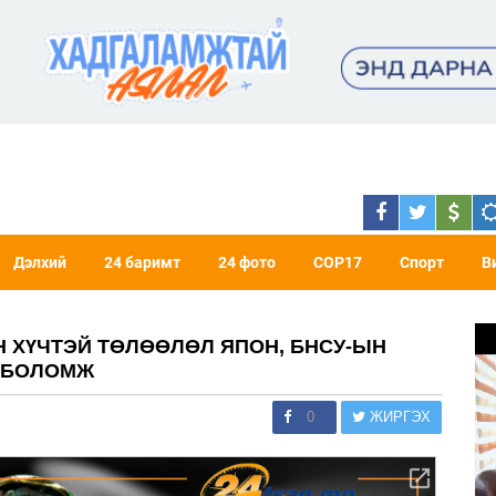
Дэлхий
24 баримт
24 фото
COP17
Спорт
В
ЙН ХҮЧТЭЙ ТӨЛӨӨЛӨЛ ЯПОН, БНСУ-ЫН
А БОЛОМЖ
0
ЖИРГЭХ