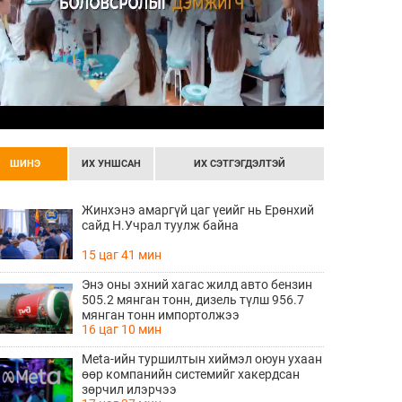
ШИНЭ
ИХ УНШСАН
ИХ СЭТГЭГДЭЛТЭЙ
Жинхэнэ амаргүй цаг үеийг нь Ерөнхий
сайд Н.Учрал туулж байна
15 цаг 41 мин
Энэ оны эхний хагас жилд авто бензин
505.2 мянган тонн, дизель түлш 956.7
мянган тонн импортолжээ
16 цаг 10 мин
Meta-ийн туршилтын хиймэл оюун ухаан
өөр компанийн системийг хакердсан
зөрчил илэрчээ