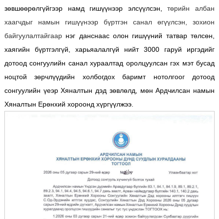
зөвшөөрөлгүйгээр намд гишүүнээр элсүүлсэн,
төрийн албан
хаагчдыг намын гишүүнээр бүртгэн санал өгүүлсэн, зохион
байгуулалтайгаар
нэг данснаас олон гишүүний татвар төлсөн,
хаягийн бүртгэлгүй, харьяалалгүй нийт 3000 гаруй иргэдийг
дотоод сонгуулийн санал хураалтад оролцуулсан гэх мэт бусад
ноцтой зөрчлүүдийн холбогдох баримт нотолгоог дотоод
сонгуулийн үеэр Хяналтын дэд зөвлөлд, мөн Ардчилсан намын
Хяналтын Ерөнхий хороонд хүргүүлжээ.