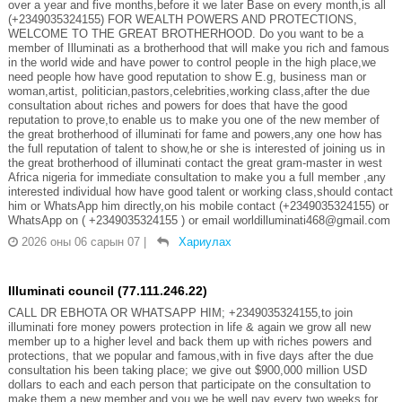
over a year and five months,before it we later Base on every month,is all
(+2349035324155) FOR WEALTH POWERS AND PROTECTIONS,
WELCOME TO THE GREAT BROTHERHOOD. Do you want to be a
member of Illuminati as a brotherhood that will make you rich and famous
in the world wide and have power to control people in the high place,we
need people how have good reputation to show E.g, business man or
woman,artist, politician,pastors,celebrities,working class,after the due
consultation about riches and powers for does that have the good
reputation to prove,to enable us to make you one of the new member of
the great brotherhood of illuminati for fame and powers,any one how has
the full reputation of talent to show,he or she is interested of joining us in
the great brotherhood of illuminati contact the great gram-master in west
Africa nigeria for immediate consultation to make you a full member ,any
interested individual how have good talent or working class,should contact
him or WhatsApp him directly,on his mobile contact (+2349035324155) or
WhatsApp on ( +2349035324155 ) or email worldilluminati468@gmail.com
2026 оны 06 сарын 07
|
Хариулах
Illuminati council (77.111.246.22)
CALL DR EBHOTA OR WHATSAPP HIM; +2349035324155,to join
illuminati fore money powers protection in life & again we grow all new
member up to a higher level and back them up with riches powers and
protections, that we popular and famous,with in five days after the due
consultation his been taking place; we give out $900,000 million USD
dollars to each and each person that participate on the consultation to
make them a new member,and you we be well pay every two weeks for