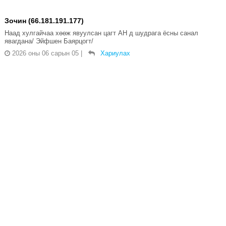
Зочин (66.181.191.177)
Наад хулгайчаа хөөж явуулсан цагт АН д шудрага ёсны санал
явагдана/ Эйфшен Баярцогт/
2026 оны 06 сарын 05
|
Хариулах