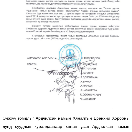
Энэхүү гомдлыг Ардчилсан намын Хяналтын Ерөнхий Хорооны
дунд суудлын хуралдаанаар хянан үзэж Ардчилсан намын