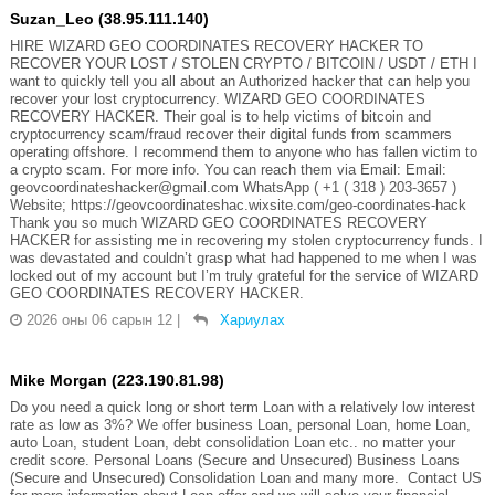
Suzan_Leo (38.95.111.140)
HIRE WIZARD GEO COORDINATES RECOVERY HACKER TO
RECOVER YOUR LOST / STOLEN CRYPTO / BITCOIN / USDT / ETH I
want to quickly tell you all about an Authorized hacker that can help you
recover your lost cryptocurrency. WIZARD GEO COORDINATES
RECOVERY HACKER. Their goal is to help victims of bitcoin and
cryptocurrency scam/fraud recover their digital funds from scammers
operating offshore. I recommend them to anyone who has fallen victim to
a crypto scam. For more info. You can reach them via Email: Email:
geovcoordinateshacker@gmail.com WhatsApp ( +1 ( 318 ) 203-3657 )
Website; https://geovcoordinateshac.wixsite.com/geo-coordinates-hack
Thank you so much WIZARD GEO COORDINATES RECOVERY
HACKER for assisting me in recovering my stolen cryptocurrency funds. I
was devastated and couldn’t grasp what had happened to me when I was
locked out of my account but I’m truly grateful for the service of WIZARD
GEO COORDINATES RECOVERY HACKER.
2026 оны 06 сарын 12
|
Хариулах
Mike Morgan (223.190.81.98)
Do you need a quick long or short term Loan with a relatively low interest
rate as low as 3%? We offer business Loan, personal Loan, home Loan,
auto Loan, student Loan, debt consolidation Loan etc.. no matter your
credit score. Personal Loans (Secure and Unsecured) Business Loans
(Secure and Unsecured) Consolidation Loan and many more. Contact US