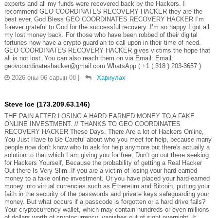
experts and all my funds were recovered back by the Hackers. I
recommend GEO COORDINATES RECOVERY HACKER they are the
best ever, God Bless GEO COORDINATES RECOVERY HACKER I’m
forever grateful to God for the successful recovery. I’m so happy I got all
my lost money back. For those who have been robbed of their digital
fortunes now have a crypto guardian to call upon in their time of need.
GEO COORDINATES RECOVERY HACKER gives victims the hope that
all is not lost. You can also reach them on via Email: Email:
geovcoordinateshacker@gmail.com WhatsApp ( +1 ( 318 ) 203-3657 )
2026 оны 06 сарын 08
|
Хариулах
Steve Ice (173.209.63.146)
THE PAIN AFTER LOSING A HARD EARNED MONEY TO A FAKE
ONLINE INVESTMENT. // THANKS TO GEO COORDINATES
RECOVERY HACKER These Days. There Are a lot of Hackers Online,
You Just Have to Be Careful about who you meet for help, because many
people now don't know who to ask for help anymore but there's actually a
solution to that which I am giving you for free, Don't go out there seeking
for Hackers Yourself, Because the probability of getting a Real Hacker
Out there Is Very Slim .If you are a victim of losing your hard earned
money to a fake online investment. Or you have placed your hard-earned
money into virtual currencies such as Ethereum and Bitcoin, putting your
faith in the security of the passwords and private keys safeguarding your
money. But what occurs if a passcode is forgotten or a hard drive fails?
Your cryptocurrency wallet, which may contain hundreds or even millions
of dollars worth of cryptocurrency, vanishes out of sight overnight. It