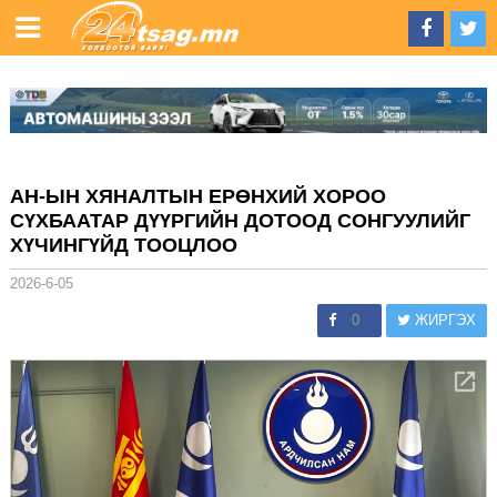
АН-ЫН ХЯНАЛТЫН ЕРӨНХИЙ ХОРОО
СҮХБААТАР ДҮҮРГИЙН ДОТООД СОНГУУЛИЙГ
ХҮЧИНГҮЙД ТООЦЛОО
2026-6-05
0
ЖИРГЭХ