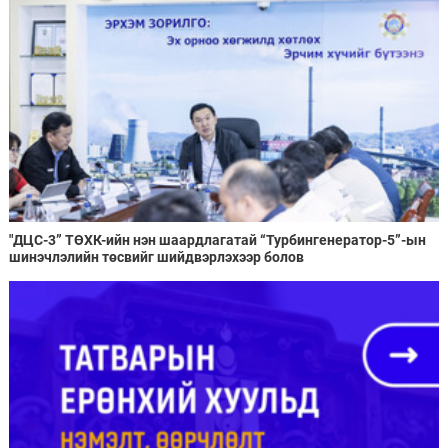
"ДЦС-3” ТӨХК-ийн нэн шаардлагатай “Турбингенератор-5”-ын
шинэчлэлийн төсвийг шийдвэрлэхээр болов