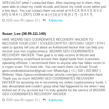
SPECIALIST when I contacted them. After reaching out to them, they
were able to clean my credit records and boost my credit score within just
a few days. You can contact them via email at H A C K M A V E N S 5
[AT] G M A I L [DOT] COM or at [+] [1] [2 0 9] [4 1 7] – [1 9 5 7].
2026 оны 06 сарын 13
|
Хариулах
Suzan_Leo (38.95.111.140)
HIRE WIZARD GEO COORDINATES RECOVERY HACKER TO
RECOVER YOUR LOST / STOLEN CRYPTO / BITCOIN / USDT / ETH I
want to quickly tell you all about an Authorized hacker that can help you
recover your lost cryptocurrency. WIZARD GEO COORDINATES
RECOVERY HACKER. Their goal is to help victims of bitcoin and
cryptocurrency scam/fraud recover their digital funds from scammers
operating offshore. I recommend them to anyone who has fallen victim to
a crypto scam. For more info. You can reach them via Email: Email:
geovcoordinateshacker@gmail.com WhatsApp ( +1 ( 318 ) 203-3657 )
Website; https://geovcoordinateshac.wixsite.com/geo-coordinates-hack
Thank you so much WIZARD GEO COORDINATES RECOVERY
HACKER for assisting me in recovering my stolen cryptocurrency funds. I
was devastated and couldn’t grasp what had happened to me when I was
locked out of my account but I’m truly grateful for the service of WIZARD
GEO COORDINATES RECOVERY HACKER.
2026 оны 06 сарын 12
|
Хариулах