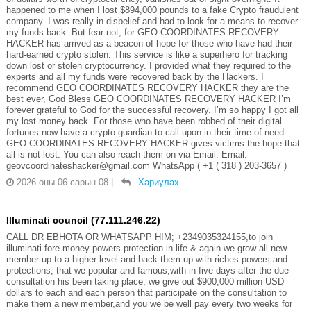
happened to me when I lost $894,000 pounds to a fake Crypto fraudulent
company. I was really in disbelief and had to look for a means to recover
my funds back. But fear not, for GEO COORDINATES RECOVERY
HACKER has arrived as a beacon of hope for those who have had their
hard-earned crypto stolen. This service is like a superhero for tracking
down lost or stolen cryptocurrency. I provided what they required to the
experts and all my funds were recovered back by the Hackers. I
recommend GEO COORDINATES RECOVERY HACKER they are the
best ever, God Bless GEO COORDINATES RECOVERY HACKER I’m
forever grateful to God for the successful recovery. I’m so happy I got all
my lost money back. For those who have been robbed of their digital
fortunes now have a crypto guardian to call upon in their time of need.
GEO COORDINATES RECOVERY HACKER gives victims the hope that
all is not lost. You can also reach them on via Email: Email:
geovcoordinateshacker@gmail.com WhatsApp ( +1 ( 318 ) 203-3657 )
2026 оны 06 сарын 08
|
Хариулах
Illuminati council (77.111.246.22)
CALL DR EBHOTA OR WHATSAPP HIM; +2349035324155,to join
illuminati fore money powers protection in life & again we grow all new
member up to a higher level and back them up with riches powers and
protections, that we popular and famous,with in five days after the due
consultation his been taking place; we give out $900,000 million USD
dollars to each and each person that participate on the consultation to
make them a new member,and you we be well pay every two weeks for