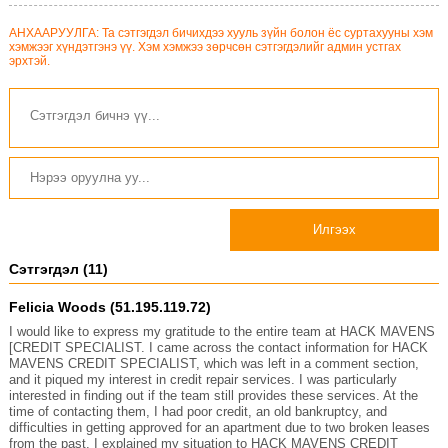
АНХААРУУЛГА: Та сэтгэгдэл бичихдээ хууль зүйн болон ёс суртахууны хэм
хэмжээг хүндэтгэнэ үү. Хэм хэмжээ зөрчсөн сэтгэгдэлийг админ устгах
эрхтэй.
Илгээх
Сэтгэгдэл (11)
Felicia Woods (51.195.119.72)
I would like to express my gratitude to the entire team at HACK MAVENS
[CREDIT SPECIALIST. I came across the contact information for HACK
MAVENS CREDIT SPECIALIST, which was left in a comment section,
and it piqued my interest in credit repair services. I was particularly
interested in finding out if the team still provides these services. At the
time of contacting them, I had poor credit, an old bankruptcy, and
difficulties in getting approved for an apartment due to two broken leases
from the past. I explained my situation to HACK MAVENS CREDIT