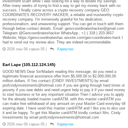
investment scam while I was looking for a way to double my savings.
After many weeks of trying to find a way to get my money back with no
success, I finally came across a crypto recovery company GEO
COORDINATES RECOVERY HACKER, a reliable and trustworthy crypto
recovery company. I'm immensely grateful for his dedication,
professionalism, and unwavering support. You can get in touch with them
through below contact details Email: geovcoordinateshacker@gmail.com
Telegram @Geocoordinateshacker WhatsApp ; +1 ( 318 ) 203-3657
Website; https://geovcoordinateshac.wixsite.com/geo-coordinates-hack I
had to send out my review also. They are indeed recommendable.
2026 оны 06 сарын 05
|
Хариулах
Earl Lape (105.112.124.145)
GOOD NEWS Dear Sir/Madam reading this message, do you need a
legitimate financial assistance offer from $5,000.00 to $2,000,000,00
million dollars, If Yes contact (CINDY INVESTMENTS) by email
profcindyinvestments@hotmail.com if you are going through hard times or
poverty if you owe debts and need urgent help to pay it if you need money
to start business or for any important situation Then I advice you to apply
for the already loaded master card/ATM, with this master card/ATM you
can make free withdrawal of any amount on your Master Card everyday till
expiring date. I have used this master card/ATM and I like you to also use
it and be happy. To get this Master card/ATM kindly contact Mrs. Cindy
Investments by email profcindyinvestments@hotmail.com
2026 оны 06 сарын 05
|
Хариулах