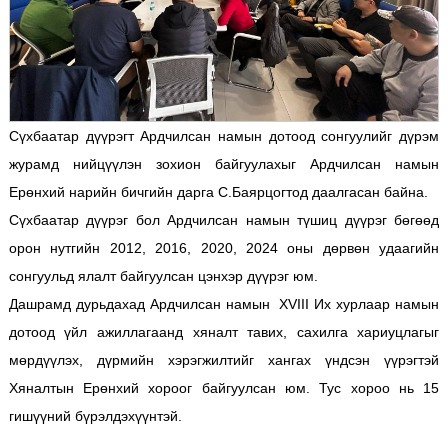
Сүхбаатар дүүрэгт Ардчилсан намын дотоод сонгуулийг дүрэм
журамд нийцүүлэн зохион байгуулахыг Ардчилсан намын
Ерөнхий нарийн бичгийн дарга С.Баярцогтод даалгасан байна.
Сүхбаатар дүүрэг бол Ардчилсан намын түшиц дүүрэг бөгөөд
орон нутгийн 2012, 2016, 2020, 2024 оны дөрвөн удаагийн
сонгуульд ялалт байгуулсан цэнхэр дүүрэг юм.
Дашрамд дурьдахад Ардчилсан намын XVIII Их хурлаар намын
дотоод үйл ажиллагаанд хяналт тавих, сахилга хариуцлагыг
мөрдүүлэх, дүрмийн хэрэгжилтийг хангах үндсэн үүрэгтэй
Хяналтын Ерөнхий хороог байгуулсан юм. Тус хороо нь 15
гишүүний бүрэлдэхүүнтэй.