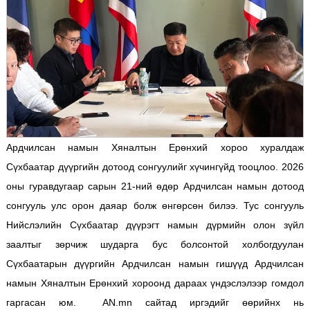
Ардчилсан намын Хяналтын Ерөнхий хороо хуралдаж
Сүхбаатар дүүргийн дотоод сонгуулийг хүчингүйд тооцлоо. 2026
оны гуравдугаар сарын 21-ний өдөр Ардчилсан намын дотоод
сонгууль улс орон даяар болж өнгөрсөн билээ. Тус сонгууль
Нийслэлийн Сүхбаатар дүүрэгт намын дүрмийн олон зүйл
заалтыг зөрчиж шударга бус болсонтой холбогдуулан
Сүхбаатарын дүүргийн Ардчилсан намын гишүүд Ардчилсан
намын Хяналтын Ерөнхий хороонд дараах үндэслэлээр гомдол
гаргасан юм. AN.mn сайтад иргэдийг өөрийнх нь