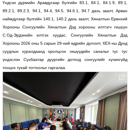
Үндсэн дүрмийн Аравдугаар бүлгийн 83.1, 84.1, 84.1.9, 89.1,
89.2.1, 89.2.3, 94.1, 94.4, 94.5, 94.6.1, 94.7 дахь заалт, Арван
наймдугаар бүлгийн 140.1, 140.2 дахь заалт, Хяналтын Ерөнхий
Хорооны Сонгуулийн Хяналтын Дэд хорооны илтгэгч гишүүн
С.Од-Эрдэнийн илтгэх хуудас, Сонгуулийн Хяналтын Дэд
Хорооны 2026 оны 5 сарын 29-ний өдрийн дүгнэлт, ХЕХ-ны Дунд
суудлын хуралдаанд оролцсон гишүүдийн саналыг тус тус
үндэслэн Сүхбаатар дүүргийн дотоод сонгуулийг хүчингүйд
тооцох тухай тогтоолыг гаргалаа.