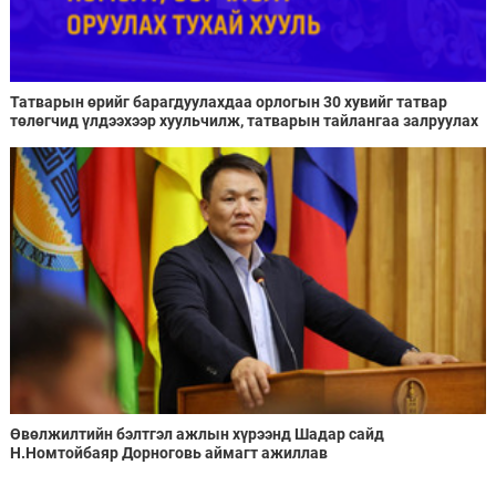
Татварын өрийг барагдуулахдаа орлогын 30 хувийг татвар
төлөгчид үлдээхээр хуульчилж, татварын тайлангаа залруулах
хугацааг хоёр жил болгон сунгажээ
Өвөлжилтийн бэлтгэл ажлын хүрээнд Шадар сайд
Н.Номтойбаяр Дорноговь аймагт ажиллав