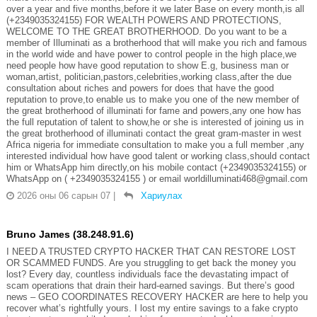
over a year and five months,before it we later Base on every month,is all
(+2349035324155) FOR WEALTH POWERS AND PROTECTIONS,
WELCOME TO THE GREAT BROTHERHOOD. Do you want to be a
member of Illuminati as a brotherhood that will make you rich and famous
in the world wide and have power to control people in the high place,we
need people how have good reputation to show E.g, business man or
woman,artist, politician,pastors,celebrities,working class,after the due
consultation about riches and powers for does that have the good
reputation to prove,to enable us to make you one of the new member of
the great brotherhood of illuminati for fame and powers,any one how has
the full reputation of talent to show,he or she is interested of joining us in
the great brotherhood of illuminati contact the great gram-master in west
Africa nigeria for immediate consultation to make you a full member ,any
interested individual how have good talent or working class,should contact
him or WhatsApp him directly,on his mobile contact (+2349035324155) or
WhatsApp on ( +2349035324155 ) or email worldilluminati468@gmail.com
2026 оны 06 сарын 07
|
Хариулах
Bruno James (38.248.91.6)
I NEED A TRUSTED CRYPTO HACKER THAT CAN RESTORE LOST
OR SCAMMED FUNDS. Are you struggling to get back the money you
lost? Every day, countless individuals face the devastating impact of
scam operations that drain their hard-earned savings. But there’s good
news – GEO COORDINATES RECOVERY HACKER are here to help you
recover what’s rightfully yours. I lost my entire savings to a fake crypto