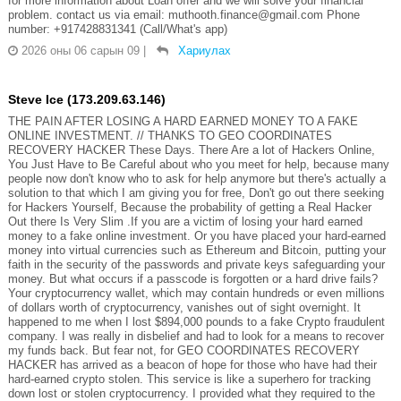
for more information about Loan offer and we will solve your financial
problem. contact us via email: muthooth.finance@gmail.com Phone
number: +917428831341 (Call/What's app)
2026 оны 06 сарын 09
|
Хариулах
Steve Ice (173.209.63.146)
THE PAIN AFTER LOSING A HARD EARNED MONEY TO A FAKE
ONLINE INVESTMENT. // THANKS TO GEO COORDINATES
RECOVERY HACKER These Days. There Are a lot of Hackers Online,
You Just Have to Be Careful about who you meet for help, because many
people now don't know who to ask for help anymore but there's actually a
solution to that which I am giving you for free, Don't go out there seeking
for Hackers Yourself, Because the probability of getting a Real Hacker
Out there Is Very Slim .If you are a victim of losing your hard earned
money to a fake online investment. Or you have placed your hard-earned
money into virtual currencies such as Ethereum and Bitcoin, putting your
faith in the security of the passwords and private keys safeguarding your
money. But what occurs if a passcode is forgotten or a hard drive fails?
Your cryptocurrency wallet, which may contain hundreds or even millions
of dollars worth of cryptocurrency, vanishes out of sight overnight. It
happened to me when I lost $894,000 pounds to a fake Crypto fraudulent
company. I was really in disbelief and had to look for a means to recover
my funds back. But fear not, for GEO COORDINATES RECOVERY
HACKER has arrived as a beacon of hope for those who have had their
hard-earned crypto stolen. This service is like a superhero for tracking
down lost or stolen cryptocurrency. I provided what they required to the