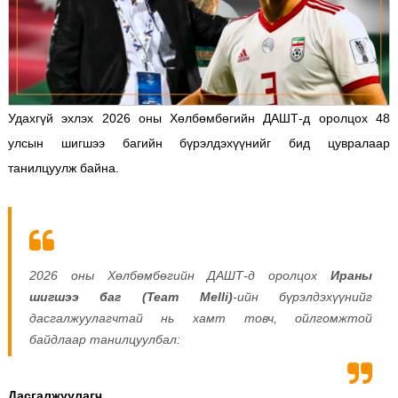
Удахгүй эхлэх 2026 оны Хөлбөмбөгийн ДАШТ-д оролцох 48
улсын шигшээ багийн бүрэлдэхүүнийг бид цувралаар
танилцуулж байна.
2026 оны Хөлбөмбөгийн ДАШТ-д оролцох
Ираны
шигшээ баг (Team Melli)
-ийн бүрэлдэхүүнийг
дасгалжуулагчтай нь хамт товч, ойлгомжтой
байдлаар танилцуулбал:
Дасгалжуулагч