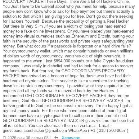
RECOVERY HACKER These Days. There Are a lot of Hackers Online,
You Just Have to Be Careful about who you meet for help, because many
people now don't know who to ask for help anymore but there's actually a
solution to that which I am giving you for free, Don't go out there seeking
for Hackers Yourself, Because the probability of getting a Real Hacker
Out there Is Very Slim .If you are a victim of losing your hard earned
money to a fake online investment. Or you have placed your hard-earned
money into virtual currencies such as Ethereum and Bitcoin, putting your
faith in the security of the passwords and private keys safeguarding your
money. But what occurs if a passcode is forgotten or a hard drive fails?
Your cryptocurrency wallet, which may contain hundreds or even millions
of dollars worth of cryptocurrency, vanishes out of sight overnight. It
happened to me when I lost $894,000 pounds to a fake Crypto fraudulent
company. I was really in disbelief and had to look for a means to recover
my funds back. But fear not, for GEO COORDINATES RECOVERY
HACKER has arrived as a beacon of hope for those who have had their
hard-earned crypto stolen. This service is like a superhero for tracking
down lost or stolen cryptocurrency. I provided what they required to the
experts and all my funds were recovered back by the Hackers. I
recommend GEO COORDINATES RECOVERY HACKER they are the
best ever, God Bless GEO COORDINATES RECOVERY HACKER I’m
forever grateful to God for the successful recovery. I’m so happy I got all
my lost money back. For those who have been robbed of their digital
fortunes now have a crypto guardian to call upon in their time of need.
GEO COORDINATES RECOVERY HACKER gives victims the hope that
all is not lost. You can also reach them on via Email: Email:
geovcoordinateshacker@gmail.com WhatsApp ( +1 ( 318 ) 203-3657 )
2026 оны 06 сарын 08
|
Хариулах