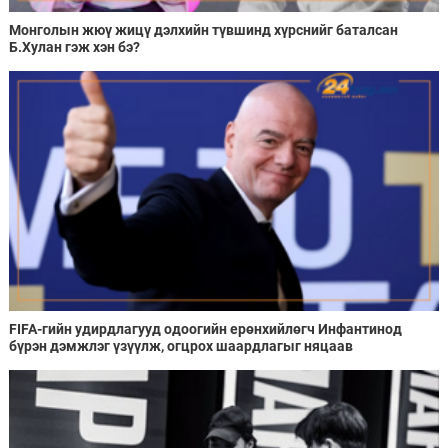
Монголын жюү жицү дэлхийн түвшинд хүрснийг баталсан
Б.Хулан гэж хэн бэ?
FIFA-гийн удирдлагууд одоогийн ерөнхийлөгч Инфантинод
бүрэн дэмжлэг үзүүлж, огцрох шаардлагыг няцаав