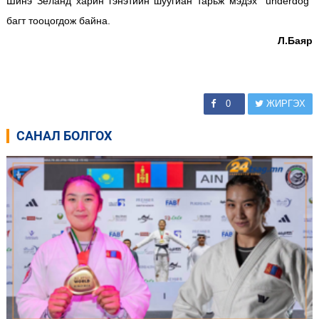
Шинэ Зеланд харин гэнэтийн шуугиан тарьж мэдэх “underdog”
багт тооцогдож байна.
Л.Баяр
0
ЖИРГЭХ
САНАЛ БОЛГОХ