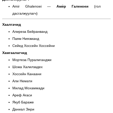
Amir Ghalenoei —
Ами́р Галеноеи
(гол
дасгалжуулагч)
Хаалгачид
Алиреза Бейранванд
Паям Ниязманд
Сейед Хоссейн Хоссейни
Хамгаалагчид
Мортеза Пуралиганджи
Шожа Халилзадех
Хоссейн Канаани
Али Немати
Милад Мохаммади
Ареф Ағаси
Якуб Бараже
Даниал Эири