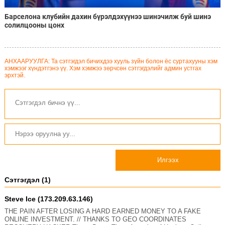
Барселона клубийн дахин бүрэлдэхүүнээ шинэчилж буй шинэ
солилцооны цонх
АНХААРУУЛГА: Та сэтгэгдэл бичихдээ хууль зүйн болон ёс суртахууны хэм
хэмжээг хүндэтгэнэ үү. Хэм хэмжээ зөрчсөн сэтгэгдэлийг админ устгах
эрхтэй.
Илгээх
Сэтгэгдэл (1)
Steve Ice (173.209.63.146)
THE PAIN AFTER LOSING A HARD EARNED MONEY TO A FAKE
ONLINE INVESTMENT. // THANKS TO GEO COORDINATES