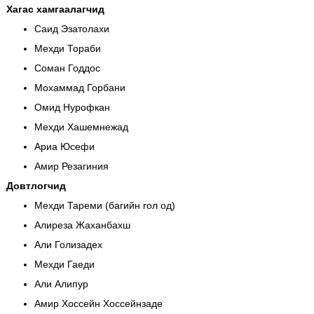
Хагас хамгаалагчид
Саид Эзатолахи
Мехди Торaби
Соман Годдос
Мохаммад Горбани
Омид Нурофкан
Мехди Хашемнежад
Ариа Юсефи
Амир Резагиния
Довтлогчид
Мехди Тареми (багийн гол од)
Алиреза Жаханбахш
Али Голизадех
Мехди Гаеди
Али Алипур
Амир Хоссейн Хоссейнзаде