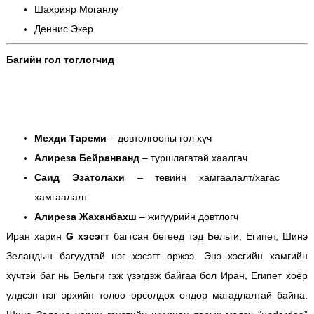
Шахрияр Моганлу
Деннис Экер
Багийн гол тоглогчид
Мехди Тареми
– довтолгооны гол хүч
Алиреза Бейранванд
– туршлагатай хаалгач
Саид Эзатолахи
– төвийн хамгаалалт/хагас
хамгаалалт
Алиреза Жаханбахш
– жигүүрийн довтлогч
Иран харин
G хэсэгт
багтсан бөгөөд тэд Бельги, Египет, Шинэ
Зеландын багуудтай нэг хэсэгт оржээ. Энэ хэсгийн хамгийн
хүчтэй баг нь Бельги гэж үзэгдэж байгаа бол Иран, Египет хоёр
үлдсэн нэг эрхийн төлөө өрсөлдөх өндөр магадлалтай байна.