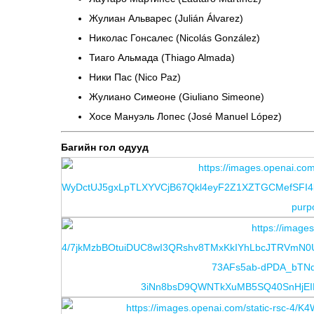
Жулиан Альварес (Julián Álvarez)
Николас Гонсалес (Nicolás González)
Тиаго Альмада (Thiago Almada)
Ники Пас (Nico Paz)
Жулиано Симеоне (Giuliano Simeone)
Хосе Мануэль Лопес (José Manuel López)
Багийн гол одууд