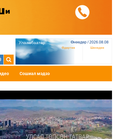
Улаанбаатар
Өнөөдөр / 2026.08.08
Өдөртөө
Шөнөдөө
идео
Сошиал мэдээ