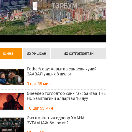
ШИНЭ
ИХ УНШСАН
ИХ СЭТГЭГДЭЛТЭЙ
Father's day: Аавыгаа санасан хүний
ЗААВАЛ унших 8 шүлэг
9 цаг 58 мин
Өнөөдөр тоглолтоо хийх гэж байгаа THE
HU хамтлагийн алдартай 10 дуу
10 цаг 53 мин
Энэ амралтын өдрөөр ХААНА
ЗУГААЦАЖ болох вэ?