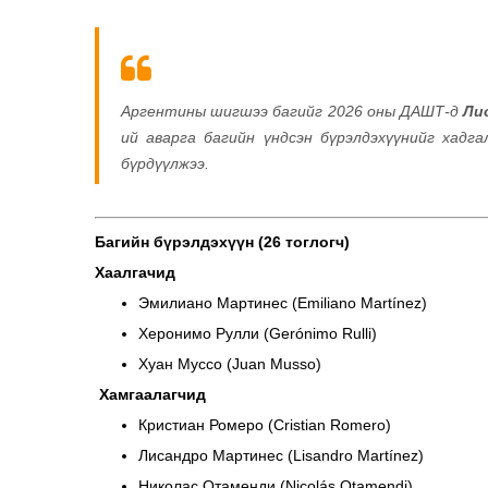
Аргентины шигшээ багийг 2026 оны ДАШТ-д
Ли
ий аварга багийн үндсэн бүрэлдэхүүнийг хадга
бүрдүүлжээ.
Багийн бүрэлдэхүүн (26 тоглогч)
Хаалгачид
Эмилиано Мартинес (Emiliano Martínez)
Херонимо Рулли (Gerónimo Rulli)
Хуан Муссо (Juan Musso)
Хамгаалагчид
Кристиан Ромеро (Cristian Romero)
Лисандро Мартинес (Lisandro Martínez)
Николас Отаменди (Nicolás Otamendi)