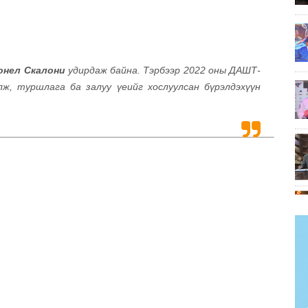
онел Скалони
удирдаж байна. Тэрбээр 2022 оны ДАШТ-
лж, туршлага ба залуу үеийг хослуулсан бүрэлдэхүүн