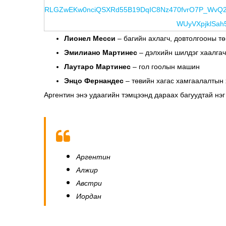
Лионел Месси
– багийн ахлагч, довтолгооны тө
Эмилиано Мартинес
– дэлхийн шилдэг хаалгач
Лаутаро Мартинес
– гол гоолын машин
Энцо Фернандес
– төвийн хагас хамгаалалтын 
Аргентин энэ удаагийн тэмцээнд дараах багуудтай нэг 
Аргентин
Алжир
Австри
Иордан