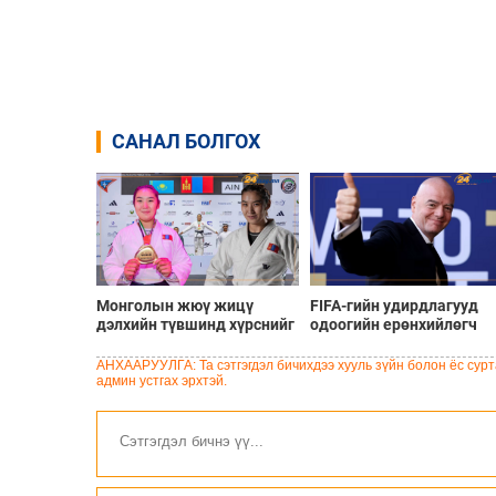
САНАЛ БОЛГОХ
Монголын жюү жицү
FIFA-гийн удирдлагууд
дэлхийн түвшинд хүрснийг
одоогийн ерөнхийлөгч
баталсан Б.Хулан гэж хэн
Инфантинод бүрэн
бэ?
дэмжлэг үзүүлж, огцрох
АНХААРУУЛГА: Та сэтгэгдэл бичихдээ хууль зүйн болон ёс сурта
шаардлагыг няцаав
админ устгах эрхтэй.