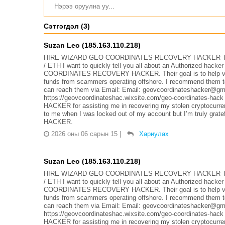
Сэтгэгдэл (3)
Suzan Leo (185.163.110.218)
HIRE WIZARD GEO COORDINATES RECOVERY HACKER TO
/ ETH I want to quickly tell you all about an Authorized hack
COORDINATES RECOVERY HACKER. Their goal is to help victims
funds from scammers operating offshore. I recommend them to
can reach them via Email: Email: geovcoordinateshacker@gma
https://geovcoordinateshac.wixsite.com/geo-coordinate
HACKER for assisting me in recovering my stolen cryptocurre
to me when I was locked out of my account but I’m truly 
HACKER.
2026 оны 06 сарын 15
|
Хариулах
Suzan Leo (185.163.110.218)
HIRE WIZARD GEO COORDINATES RECOVERY HACKER TO
/ ETH I want to quickly tell you all about an Authorized hack
COORDINATES RECOVERY HACKER. Their goal is to help victims
funds from scammers operating offshore. I recommend them to
can reach them via Email: Email: geovcoordinateshacker@gma
https://geovcoordinateshac.wixsite.com/geo-coordinate
HACKER for assisting me in recovering my stolen cryptocurre