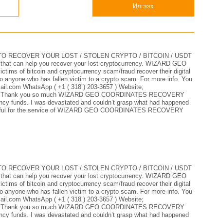
Илгээх
 RECOVER YOUR LOST / STOLEN CRYPTO / BITCOIN / USDT
er that can help you recover your lost cryptocurrency. WIZARD GEO
 of bitcoin and cryptocurrency scam/fraud recover their digital
 anyone who has fallen victim to a crypto scam. For more info. You
il.com WhatsApp ( +1 ( 318 ) 203-3657 ) Website;
s-hack Thank you so much WIZARD GEO COORDINATES RECOVERY
ncy funds. I was devastated and couldn’t grasp what had happened
grateful for the service of WIZARD GEO COORDINATES RECOVERY
 RECOVER YOUR LOST / STOLEN CRYPTO / BITCOIN / USDT
er that can help you recover your lost cryptocurrency. WIZARD GEO
 of bitcoin and cryptocurrency scam/fraud recover their digital
 anyone who has fallen victim to a crypto scam. For more info. You
il.com WhatsApp ( +1 ( 318 ) 203-3657 ) Website;
s-hack Thank you so much WIZARD GEO COORDINATES RECOVERY
ncy funds. I was devastated and couldn’t grasp what had happened