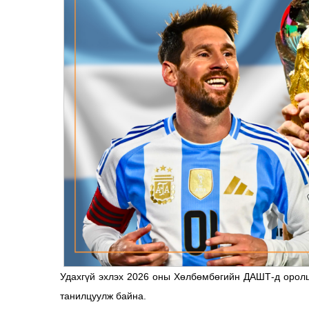
Удахгүй эхлэх 2026 оны Хөлбөмбөгийн ДАШТ-д оролц
танилцуулж байна.