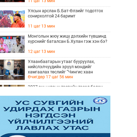
11 цаг 13 мин
Улсын арслан Б.Бат-Өлзийг тодотгох
сонирхолтой 24 баримт
11 цаг 13 мин
Монголын жюү жицү дэлхийн түвшинд
хүрснийг баталсан Б.Хулан гэж хэн бэ?
12 цаг 13 мин
Улаанбаатарын утааг бууруулах,
нийслэлчүүдийн эрүүл мэндийг
хамгаалах төслийг “Чингис хаан
Өчигдөр 17 цаг 56 мин
баялгийн сан нэгдэл” ХХК-тай хамтран
хэрэгжүүлнэ
2027 оны улсын төсвийн төсөл болон
2026 оны төсвийн тодотголын төслийн
олон нийтийн хэлэлцүүлэг боллоо
Өчигдөр 17 цаг 38 мин
Нийгмийн даатгалын сангийн хөрөнгө
7.6 тэрбум төгрөгөөр арвижлаа
Өчигдөр 17 цаг 18 мин