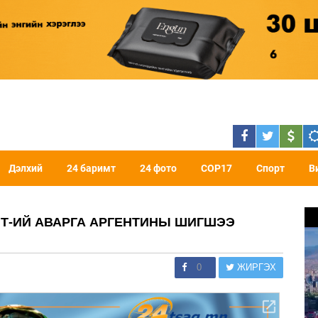
Дэлхий
24 баримт
24 фото
COP17
Спорт
В
АШТ-ИЙ АВАРГА АРГЕНТИНЫ ШИГШЭЭ
0
ЖИРГЭХ