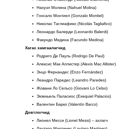
Нахуэл Молина (Nahuel Molina)
Гонсало Монтиел (Gonzalo Montiel)
Николас Таглиафико (Nicolás Tagliafico)
Леонардо Балерди (Leonardo Balerdi)
Факундо Медина (Facundo Medina)
Хагас хамгаалагчид
Родриго Де Пауль (Rodrigo De Paul)
Алексис Мак Аллистер (Alexis Mac Allister)
Энцо Фернандес (Enzo Fernández)
Леандро Паредес (Leandro Paredes)
Жовани Ло Сельсо (Giovani Lo Celso)
Экзекьель Паласиос (Exequiel Palacios)
Валентин Барко (Valentín Barco)
Довтлогчид
Лионел Месси (Lionel Messi) – ахлагч
Лаутаро Мартинес (Lautaro Martínez)