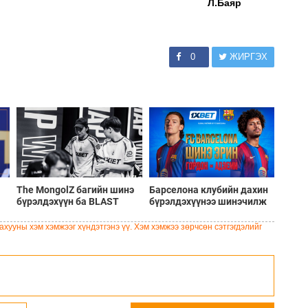
Л.Баяр
0
ЖИРГЭХ
The MongolZ багийн шинэ
Барселона клубийн дахин
бүрэлдэхүүн ба BLAST
бүрэлдэхүүнээ шинэчилж
Bounty Summer 2026
буй шинэ солилцооны
тэмцээний тойм
цонх
хууны хэм хэмжээг хүндэтгэнэ үү. Хэм хэмжээ зөрчсөн сэтгэгдэлийг