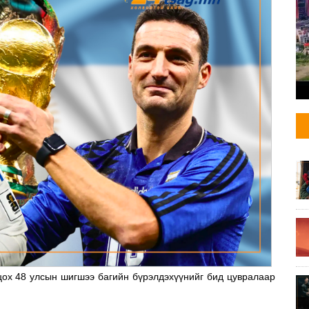
ох 48 улсын шигшээ багийн бүрэлдэхүүнийг бид цувралаар