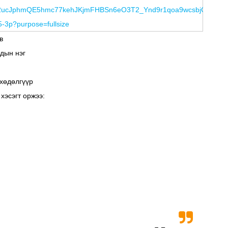
в
дын нэг
хөдөлгүүр
хэсэгт оржээ: