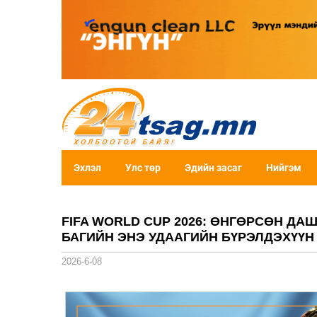
Эхлэл
Улс төр
Эдийн засаг
Нийгэм
FIFA WORLD CUP 2026: ӨНГӨРСӨН Д
БАГИЙН ЭНЭ УДААГИЙН БҮРЭЛДЭХҮҮН
2026-6-08