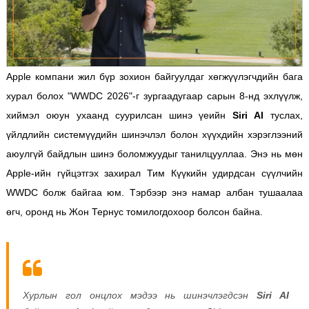
Apple компани жил бүр зохион байгуулдаг хөгжүүлэгчдийн бага
хурал болох "WWDC 2026"-г зургаадугаар сарын 8-нд эхлүүлж,
хиймэл оюун ухаанд суурилсан шинэ үеийн
Siri AI
туслах,
үйлдлийн системүүдийн шинэчлэл болон хүүхдийн хэрэглээний
аюулгүй байдлын шинэ боломжуудыг танилцууллаа. Энэ нь мөн
Apple-ийн гүйцэтгэх захирал Тим Күүкийн удирдсан сүүлчийн
WWDC болж байгаа юм. Тэрбээр энэ намар албан тушаалаа
өгч, оронд нь Жон Тернус томилогдохоор болсон байна.
Хурлын гол онцлох мэдээ нь шинэчлэгдсэн
Siri AI