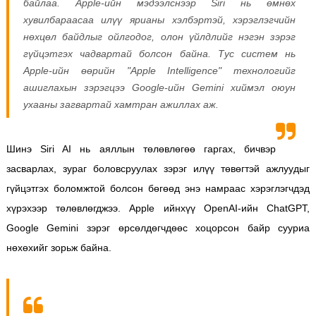
байлаа. Apple-ийн мэдээлснээр Siri нь өмнөх
хувилбараасаа илүү ярианы хэлбэртэй, хэрэглэгчийн
нөхцөл байдлыг ойлгодог, олон үйлдлийг нэгэн зэрэг
гүйцэтгэх чадвартай болсон байна. Тус систем нь
Apple-ийн өөрийн "Apple Intelligence" технологийг
ашиглахын зэрэгцээ Google-ийн Gemini хиймэл оюун
ухааны загвартай хамтран ажиллах аж.
Шинэ Siri AI нь аяллын төлөвлөгөө гаргах, бичвэр
засварлах, зураг боловсруулах зэрэг илүү төвөгтэй ажлуудыг
гүйцэтгэх боломжтой болсон бөгөөд энэ намраас хэрэглэгчдэд
хүрэхээр төлөвлөгджээ. Apple ийнхүү OpenAI-ийн ChatGPT,
Google Gemini зэрэг өрсөлдөгчдөөс хоцорсон байр сууриа
нөхөхийг зорьж байна.