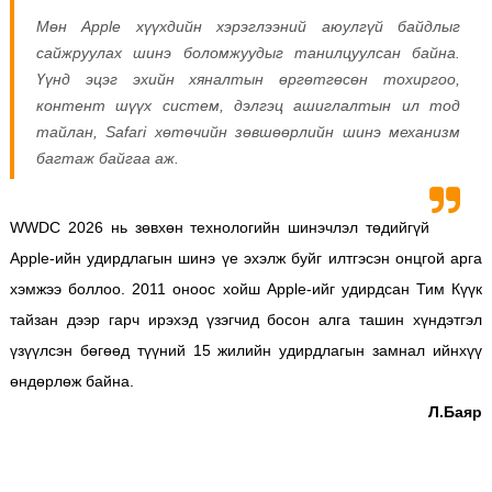
Мөн Apple хүүхдийн хэрэглээний аюулгүй байдлыг
сайжруулах шинэ боломжуудыг танилцуулсан байна.
Үүнд эцэг эхийн хяналтын өргөтгөсөн тохиргоо,
контент шүүх систем, дэлгэц ашиглалтын ил тод
тайлан, Safari хөтөчийн зөвшөөрлийн шинэ механизм
багтаж байгаа аж.
WWDC 2026 нь зөвхөн технологийн шинэчлэл төдийгүй
Apple-ийн удирдлагын шинэ үе эхэлж буйг илтгэсэн онцгой арга
хэмжээ боллоо. 2011 оноос хойш Apple-ийг удирдсан Тим Күүк
тайзан дээр гарч ирэхэд үзэгчид босон алга ташин хүндэтгэл
үзүүлсэн бөгөөд түүний 15 жилийн удирдлагын замнал ийнхүү
өндөрлөж байна.
Л.Баяр