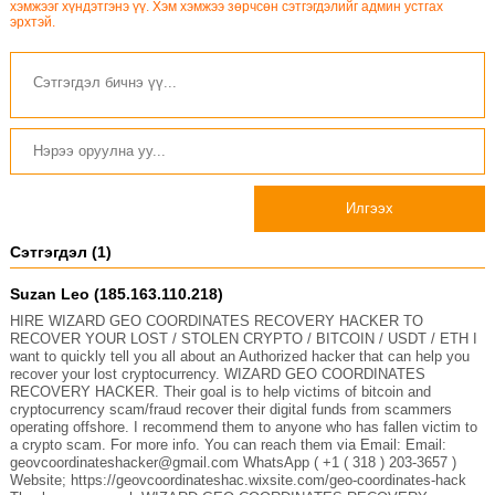
хэмжээг хүндэтгэнэ үү. Хэм хэмжээ зөрчсөн сэтгэгдэлийг админ устгах
эрхтэй.
Илгээх
Сэтгэгдэл (1)
Suzan Leo (185.163.110.218)
HIRE WIZARD GEO COORDINATES RECOVERY HACKER TO
RECOVER YOUR LOST / STOLEN CRYPTO / BITCOIN / USDT / ETH I
want to quickly tell you all about an Authorized hacker that can help you
recover your lost cryptocurrency. WIZARD GEO COORDINATES
RECOVERY HACKER. Their goal is to help victims of bitcoin and
cryptocurrency scam/fraud recover their digital funds from scammers
operating offshore. I recommend them to anyone who has fallen victim to
a crypto scam. For more info. You can reach them via Email: Email:
geovcoordinateshacker@gmail.com WhatsApp ( +1 ( 318 ) 203-3657 )
Website; https://geovcoordinateshac.wixsite.com/geo-coordinates-hack