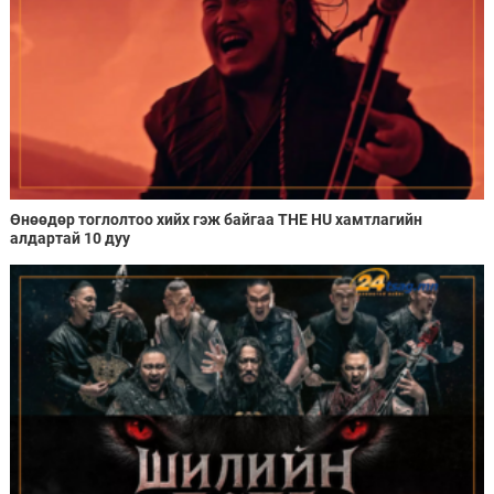
Өнөөдөр тоглолтоо хийх гэж байгаа THE HU хамтлагийн
алдартай 10 дуу