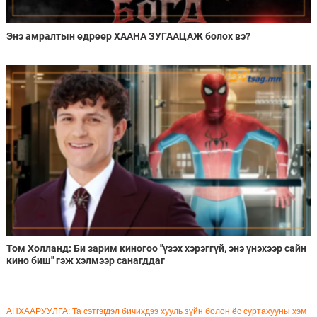
Энэ амралтын өдрөөр ХААНА ЗУГААЦАЖ болох вэ?
Том Холланд: Би зарим киногоо "үзэх хэрэггүй, энэ үнэхээр сайн
кино биш" гэж хэлмээр санагддаг
АНХААРУУЛГА: Та сэтгэгдэл бичихдээ хууль зүйн болон ёс суртахууны хэм