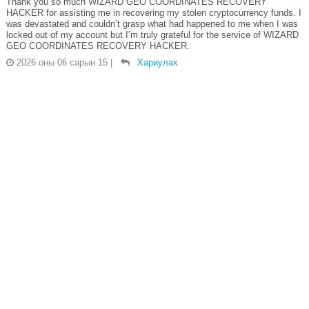
Thank you so much WIZARD GEO COORDINATES RECOVERY
HACKER for assisting me in recovering my stolen cryptocurrency funds. I
was devastated and couldn’t grasp what had happened to me when I was
locked out of my account but I’m truly grateful for the service of WIZARD
GEO COORDINATES RECOVERY HACKER.
2026 оны 06 сарын 15
|
Хариулах