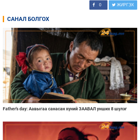
0
ЖИРГЭХ
САНАЛ БОЛГОХ
Father's day: Аавыгаа санасан хүний ЗААВАЛ унших 8 шүлэг