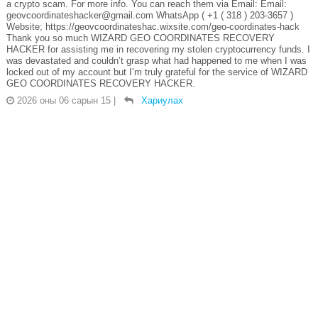
a crypto scam. For more info. You can reach them via Email: Email:
geovcoordinateshacker@gmail.com WhatsApp ( +1 ( 318 ) 203-3657 )
Website; https://geovcoordinateshac.wixsite.com/geo-coordinates-hack
Thank you so much WIZARD GEO COORDINATES RECOVERY
HACKER for assisting me in recovering my stolen cryptocurrency funds. I
was devastated and couldn’t grasp what had happened to me when I was
locked out of my account but I’m truly grateful for the service of WIZARD
GEO COORDINATES RECOVERY HACKER.
2026 оны 06 сарын 15
|
Хариулах