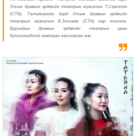
Улсын драмын эрдмийн театрын жүжигчин Т.Сэргэлэн
(СТА), Татьянагийн дүрд Улсын драмын эрдмийн
театрын жүжигчин Б.Золзаяа (СТА) нар тоглож,
Буриадын драмын эрдмийн театрын уран
бүтээлчидтэй хамтран ажилласан юм.