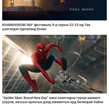
KHARKHORUM 360° фестиваль 8-р сарын 22-23-нд Төв
цэнгэлдэх хүрээлэнд болно
“Spider-Man: Brand New Day” кино нээлтээрээ түүхэн амжилт
үзүүлж, кассын орлогын дээд амжилтын ард бичигдэж байна