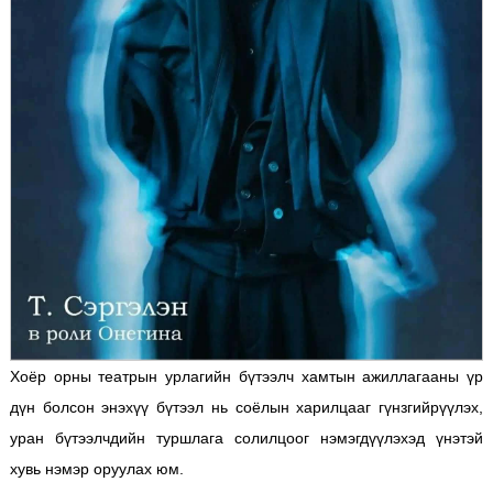
Хоёр орны театрын урлагийн бүтээлч хамтын ажиллагааны үр
дүн болсон энэхүү бүтээл нь соёлын харилцааг гүнзгийрүүлэх,
уран бүтээлчдийн туршлага солилцоог нэмэгдүүлэхэд үнэтэй
хувь нэмэр оруулах юм.