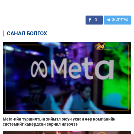
0
ЖИРГЭХ
САНАЛ БОЛГОХ
Meta-ийн туршилтын хиймэл оюун ухаан өөр компанийн
системийг хакердсан зөрчил илэрчээ