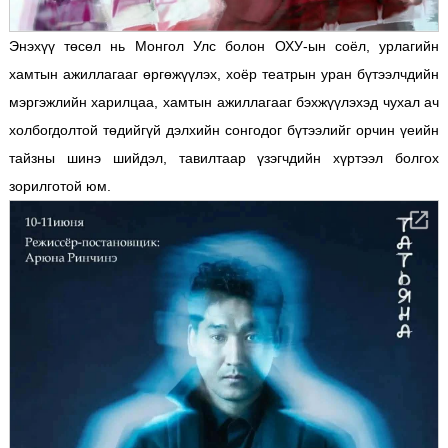
Энэхүү төсөл нь Монгол Улс болон ОХУ-ын соёл, урлагийн
хамтын ажиллагааг өргөжүүлэх, хоёр театрын уран бүтээлчдийн
мэргэжлийн харилцаа, хамтын ажиллагааг бэхжүүлэхэд чухал ач
холбогдолтой төдийгүй дэлхийн сонгодог бүтээлийг орчин үеийн
тайзны шинэ шийдэл, тавилтаар үзэгчдийн хүртээл болгох
зорилготой юм.