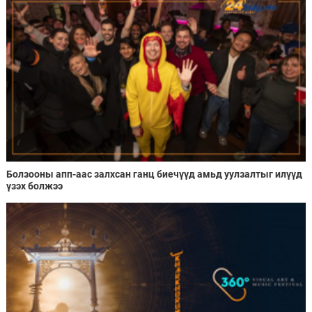
Болзооны апп-аас залхсан ганц биечүүд амьд уулзалтыг илүүд
үзэх болжээ