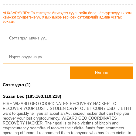
АНХААРУУЛГА: Та сэтгэгдэл бичихдээ хууль зүйн болон ёс суртахууны хэм
хэмжээг хүндэтгэнэ үү. Хэм хэмжээ зөрчсөн сэтгэгдэлийг админ устгах
эрхтэй.
Илгээх
Сэтгэгдэл (1)
Suzan Leo (185.163.110.218)
HIRE WIZARD GEO COORDINATES RECOVERY HACKER TO
RECOVER YOUR LOST / STOLEN CRYPTO / BITCOIN / USDT / ETH I
want to quickly tell you all about an Authorized hacker that can help you
recover your lost cryptocurrency. WIZARD GEO COORDINATES
RECOVERY HACKER. Their goal is to help victims of bitcoin and
cryptocurrency scam/fraud recover their digital funds from scammers
operating offshore. I recommend them to anyone who has fallen victim to