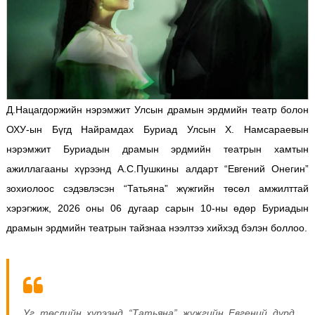
Д.Нацагдоржийн нэрэмжит Улсын драмын эрдмийн театр болон
ОХУ-ын Бүгд Найрамдах Буриад Улсын Х. Намсараевын
нэрэмжит Буриадын драмын эрдмийн театрын хамтын
ажиллагааны хүрээнд А.С.Пушкины алдарт “Евгений Онегин”
зохиолоос сэдэвлэсэн “Татьяна” жүжгийн төсөл амжилттай
хэрэгжиж, 2026 оны 06 дугаар сарын 10-ны өдөр Буриадын
драмын эрдмийн театрын тайзнаа нээлтээ хийхэд бэлэн боллоо.
Уг төслийн хүрээнд “Татьяна” жүжгийн Евгений дүрд