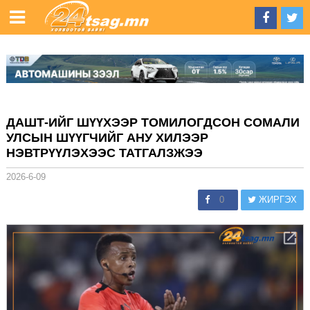
ДАШТ-ИЙГ ШҮҮХЭЭР ТОМИЛОГДСОН СОМАЛИ
УЛСЫН ШҮҮГЧИЙГ АНУ ХИЛЭЭР
НЭВТРҮҮЛЭХЭЭС ТАТГАЛЗЖЭЭ
2026-6-09
0
ЖИРГЭХ