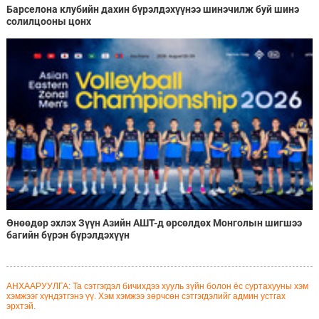
Барселона клубийн дахин бүрэлдэхүүнээ шинэчилж буй шинэ
солилцооны цонх
Өнөөдөр эхлэх Зүүн Азийн АШТ-д өрсөлдөх Монголын шигшээ
багийн бүрэн бүрэлдэхүүн
АНХААРУУЛГА: Та сэтгэгдэл бичихдээ хууль зүйн болон ёс суртахууны хэм
хэмжээг хүндэтгэнэ үү. Хэм хэмжээ зөрчсөн сэтгэгдэлийг админ устгах
эрхтэй.