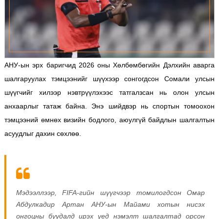
АНУ-ын эрх баригчид 2026 оны Хөлбөмбөгийн Дэлхийн аварга
шалгаруулах тэмцээнийг шүүхээр сонгогдсон Сомали улсын
шүүгчийг хилээр нэвтрүүлэхээс татгалзсан нь олон улсын
анхаарлыг татаж байна. Энэ шийдвэр нь спортын томоохон
тэмцээний өмнөх визийн бодлого, аюулгүй байдлын шалгалтын
асуудлыг дахин сөхлөө.
Мэдээллээр, FIFA-гийн шүүгчээр томилогдсон Омар
Абдулкадир Артан АНУ-ын Майами хотын нисэх
онгоцны буудалд ирэх үед нэмэлт шалгалтад орсон