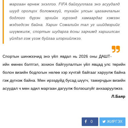
маргаан өрнөж эхэллээ. FIFA байгууллага энэ асуудалд
шууд оролцох боломжгүй, тухайн улсын цагаачлалын
бодлого бүрэн эрхийн хүрээнд хамаардаг хэмээн
мэдэгдсэн байна. Харин Сомалийн тал уг шийдвэрийг
шүүмжилж, спортын шударга ёсны зарчимд харшилсан
үйлдэл гэж үзэж буйгаа илэрхийлжээ.
Спортын шинжээчид энэ үйл явдал нь 2026 оны ДАШТ-
ийн өмнөх бэлтгэл, зохион байгуулалтын үйл явцад улс төрийн
болон визийн бодлогын нөлөө хэр хүчтэй байгааг харуулж байна
гэж дүгнэж байна. Мөн ирээдүйд бусад шүүгч, тамирчдын визийн
асуудал ч мөн адил маргаан дагуулж болзошгүйг анхааруулжээ.
Л.Баяр
0
ЖИРГЭХ