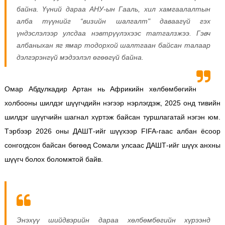
байна. Үүний дараа АНУ-ын Гааль, хил хамгаалалтын
алба түүнийг “визийн шалгалт" даваагүй гэх
үндэслэлээр улсдаа нэвтрүүлэхээс татгалзжээ. Гэвч
албаныхан яг ямар тодорхой шалтгаан байсан талаар
дэлгэрэнгүй мэдээлэл өгөөгүй байна.
Омар Абдулкадир Артан нь Африкийн хөлбөмбөгийн
холбооны шилдэг шүүгчдийн нэгээр нэрлэгдэж, 2025 онд тивийн
шилдэг шүүгчийн шагнал хүртэж байсан туршлагатай нэгэн юм.
Тэрбээр 2026 оны ДАШТ-ийг шүүхээр FIFA-гаас албан ёсоор
сонгогдсон байсан бөгөөд Сомали улсаас ДАШТ-ийг шүүх анхны
шүүгч болох боломжтой байв.
Энэхүү шийдвэрийн дараа хөлбөмбөгийн хүрээнд