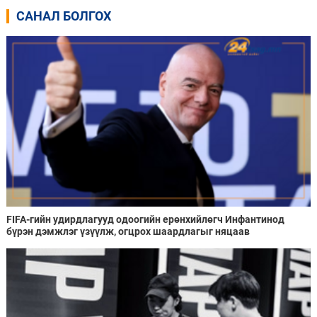
САНАЛ БОЛГОХ
FIFA-гийн удирдлагууд одоогийн ерөнхийлөгч Инфантинод
бүрэн дэмжлэг үзүүлж, огцрох шаардлагыг няцаав