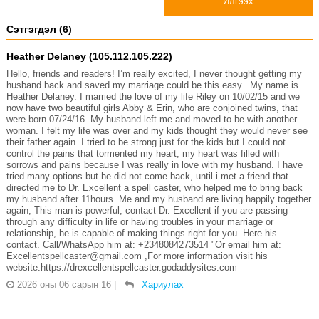
Илгээх
Сэтгэгдэл (6)
Heather Delaney (105.112.105.222)
Hello, friends and readers! I’m really excited, I never thought getting my
husband back and saved my marriage could be this easy.. My name is
Heather Delaney. I married the love of my life Riley on 10/02/15 and we
now have two beautiful girls Abby & Erin, who are conjoined twins, that
were born 07/24/16. My husband left me and moved to be with another
woman. I felt my life was over and my kids thought they would never see
their father again. I tried to be strong just for the kids but I could not
control the pains that tormented my heart, my heart was filled with
sorrows and pains because I was really in love with my husband. I have
tried many options but he did not come back, until i met a friend that
directed me to Dr. Excellent a spell caster, who helped me to bring back
my husband after 11hours. Me and my husband are living happily together
again, This man is powerful, contact Dr. Excellent if you are passing
through any difficulty in life or having troubles in your marriage or
relationship, he is capable of making things right for you. Here his
contact. Call/WhatsApp him at: +2348084273514 "Or email him at:
Excellentspellcaster@gmail.com ,For more information visit his
website:https://drexcellentspellcaster.godaddysites.com
2026 оны 06 сарын 16
|
Хариулах