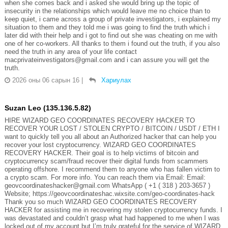
when she comes back and i asked she would bring up the topic of
insecurity in the relationships which would leave me no choice than to
keep quiet, i came across a group of private investigators, i explained my
situation to them and they told me i was going to find the truth which i
later did with their help and i got to find out she was cheating on me with
one of her co-workers. All thanks to them i found out the truth, if you also
need the truth in any area of your life contact
macprivateinvestigators@gmail.com and i can assure you will get the
truth.
2026 оны 06 сарын 16
|
Хариулах
Suzan Leo (135.136.5.82)
HIRE WIZARD GEO COORDINATES RECOVERY HACKER TO
RECOVER YOUR LOST / STOLEN CRYPTO / BITCOIN / USDT / ETH I
want to quickly tell you all about an Authorized hacker that can help you
recover your lost cryptocurrency. WIZARD GEO COORDINATES
RECOVERY HACKER. Their goal is to help victims of bitcoin and
cryptocurrency scam/fraud recover their digital funds from scammers
operating offshore. I recommend them to anyone who has fallen victim to
a crypto scam. For more info. You can reach them via Email: Email:
geovcoordinateshacker@gmail.com WhatsApp ( +1 ( 318 ) 203-3657 )
Website; https://geovcoordinateshac.wixsite.com/geo-coordinates-hack
Thank you so much WIZARD GEO COORDINATES RECOVERY
HACKER for assisting me in recovering my stolen cryptocurrency funds. I
was devastated and couldn’t grasp what had happened to me when I was
locked out of my account but I’m truly grateful for the service of WIZARD