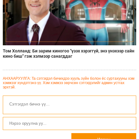
Том Холланд: Би зарим киногоо "үзэх хэрэггүй, энэ үнэхээр сайн
кино биш" гэж хэлмээр санагддаг
АНХААРУУЛГА: Та сэтгэгдэл бичихдээ хууль зүйн болон ёс суртахууны хэм
хэмжээг хүндэтгэнэ үү. Хэм хэмжээ зөрчсөн сэтгэгдэлийг админ устгах
эрхтэй.