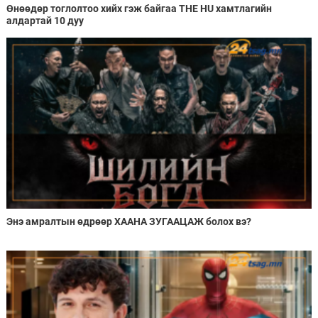
Өнөөдөр тоглолтоо хийх гэж байгаа THE HU хамтлагийн
алдартай 10 дуу
Энэ амралтын өдрөөр ХААНА ЗУГААЦАЖ болох вэ?