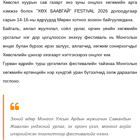
Хөвсгөл нуурын сав газарт энэ зуны онцлох хөгжмийн арга
хэмжээ болох "ХӨХ БААВГАЙ" FESTIVAL 2026 долоодугаар
сарын 14-16-ны өдрүүдэд Мөрөн хотноо зохион байгуулагдана.
Байгаль, аялал жуулчлал, соёл урлаг, орчин үеийн хөгжмийн
урсгалыг нэг дор цогцлоосон энэхүү фестиваль нь Монголын
өнцөг булан бүрээс ирэх залуус, аялагчид, хөгжим сонирхогчдыг
Хөвсгөлийн цэнхэр хязгаарт нэгтгэхээрээ онцлог юм.
Гурван өдрийн турш үргэлжлэх фестивалийн тайзнаа Монголын
хөгжмийн ертөнцийн нэр хүндтэй уран бүтээлчид ээлж дараалан
тоглоно.
Эхний өдөр Монгол Улсын Ардын жүжигчин Самандын
Жавхлан үндэсний урлаг, эх оронч үзэл, монгол ахуйг
илэрхийлсэн тоглолтоор фестивалийг нээнэ.