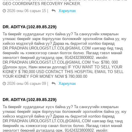
GEO COORDINATES RECOVERY HACKER.
2026 оны 06 сарын 15
|
Хариулах
DR. ADITYA (102.89.85.229)
Та бөөрийг худалдахыг хүсч байна уу? Та санхүүгийн хямралын
улмаас бөөрийг зарж борлуулах боломжийг эрэлхийлж байна уу, юу
хийхээ мэдэхгүй байна уу? Дараа нь бидэнтэй холбоо бариад
DR.PRADHAN.UROLOGIST.LT.COL@GMAIL.COM хаягаар бид танд
бөөрнийх нь хэмжээгээр санал болгох болно. Яагаад гэвэл манай
эмнэлэгт бөөрний дутагдалд орж, 91424323800802. имэйл:
DR.PRADHAN.UROLOGIST.LT.COL@GMAIL.COM Yнэ: $780, 000
(Долоон зуун, Наян мянган доллар) IF YOU WANT TO SELL YOUR
KIDNEY $ 780,000 USD CONTACT THIS HOSPITAL EMAIL TO SELL
YOUR KIDNEY FOR MONEY NOW $ 780,000.00
2026 оны 06 сарын 09
|
Хариулах
DR. ADITYA (102.89.85.229)
Та бөөрийг худалдахыг хүсч байна уу? Та санхүүгийн хямралын
улмаас бөөрийг зарж борлуулах боломжийг эрэлхийлж байна уу, юу
хийхээ мэдэхгүй байна уу? Дараа нь бидэнтэй холбоо бариад
DR.PRADHAN.UROLOGIST.LT.COL@GMAIL.COM хаягаар бид танд
бөөрнийх нь хэмжээгээр санал болгох болно. Яагаад гэвэл манай
эмнэлэгт бөөрний дутагдалд орж, 91424323800802. имэйл: