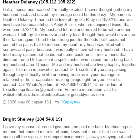
Heather Delaney (105.112.105.222)
Hello, friends and readers! I’m really excited, I never thought getting my
husband back and saved my marriage could be this easy.. My name is
Heather Delaney. I married the love of my life Riley on 10/02/15 and we
now have two beautiful girls Abby & Erin, who are conjoined twins, that
were born 07/24/16. My husband left me and moved to be with another
woman. I felt my life was over and my kids thought they would never see
their father again. I tried to be strong just for the kids but I could not
control the pains that tormented my heart, my heart was filled with
sorrows and pains because I was really in love with my husband. I have
tried many options but he did not come back, until i met a friend that
directed me to Dr. Excellent a spell caster, who helped me to bring back
my husband after 11hours. Me and my husband are living happily together
again, This man is powerful, contact Dr. Excellent if you are passing
through any difficulty in life or having troubles in your marriage or
relationship, he is capable of making things right for you. Here his
contact. Call/WhatsApp him at: +2348084273514 "Or email him at:
Excellentspellcaster@gmail.com ,For more information visit his
website:https://drexcellentspellcaster.godaddysites.com
2026 оны 06 сарын 16
|
Хариулах
Bright Shelvey (184.54.6.19)
I gave my spouse all i could give and she paid me back by cheating on
me and that caused me a lot of pain, I was not sure at first but i was
seeing all the signs, she stopped being honest, always staying out and