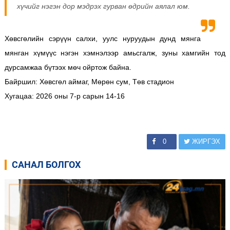
хүчийг нэгэн дор мэдрэх гурван өдрийн аялал юм.
Хөвсгөлийн сэрүүн салхи, уулс нуруудын дунд мянга
мянган хүмүүс нэгэн хэмнэлээр амьсгалж, зуны хамгийн тод
дурсамжаа бүтээх мөч ойртож байна.
Байршил: Хөвсгөл аймаг, Мөрөн сум, Төв стадион
Хугацаа: 2026 оны 7-р сарын 14-16
0
ЖИРГЭХ
САНАЛ БОЛГОХ