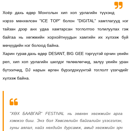
Хоёр дахь өдөр Монголын хип хоп урлагийн түүхэнд
нэрээ мөнхөлсөн "ICE TOP" болон "DIGITAL" хамтлагууд нэг
тайзан дээр анх удаа хамтарсан тоглолтоо толилуулах гэж
байгаа нь хөгжмийн хорхойтнуудын хамгийн их хүлээж буй
мөчүүдийн нэг болоод байна.
Харин гурав дахь өдөр DESANT, BIG GEE тэргүүтэй орчин үеийн
реп, хип хоп урлагийн шилдэг төлөөлөгчид, залуу үеийн уран
бүтээлчид, DJ нарын өргөн бүрэлдэхүүнтэй тоглолт үзэгчдийг
хүлээж байна.
"ХӨХ БААВГАЙ" FESTIVAL нь зөвхөн хөгжмийн арга
хэмжээ биш. Энэ бол Хөвсгөлийн байгалийн үзэсгэлэн,
зуны аялал, найз нөхдийн дурсамж, амьд хөгжмийн эрч