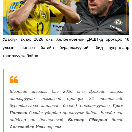
Удахгүй эхлэх 2026 оны Хөлбөмбөгийн ДАШТ-д оролцох 48
улсын шигшээ багийн бүрэлдэхүүнийг бид цувралаар
танилцуулж байна.
Шведийн шигшээ баг 2026 оны Дэлхийн аварга
шалгаруулах тэмцээнд оролцох 26 тоглогчийн
бүрэлдэхүүнээ зарласан бөгөөд дасгалжуулагч
Грэм
Поттер
багийг удирдан оролцуулж байна. Багийн гол
найдвар нь довтлогчид
Виктор Гёкереш
болон
Александер Исак
нар юм.