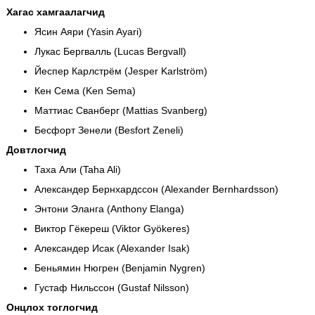
Хагас хамгаалагчид
Ясин Аяри (Yasin Ayari)
Лукас Бергвалль (Lucas Bergvall)
Йеспер Карлстрём (Jesper Karlström)
Кен Сема (Ken Sema)
Маттиас Сванберг (Mattias Svanberg)
Бесфорт Зенели (Besfort Zeneli)
Довтлогчид
Таха Али (Taha Ali)
Александер Бернхардссон (Alexander Bernhardsson)
Энтони Эланга (Anthony Elanga)
Виктор Гёкереш (Viktor Gyökeres)
Александер Исак (Alexander Isak)
Беньямин Нюгрен (Benjamin Nygren)
Густаф Нильссон (Gustaf Nilsson)
Онцлох тоглогчид