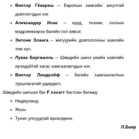
Виктор Гёкереш
– Европын хамгийн аюултай
довтлогчдын нэг.
Александер Исак
– хурд, техник, гоолын
мэдрэмжээрээ багийн гол зэвсэг.
Энтони Эланга
– жигүүрийн довтолгооны хамгийн
том хүч.
Лукас Бергвалль
– Шведийн шинэ үеийн хамгийн
ирээдүйтэй хагас хамгаалагчдын нэг.
Виктор Линделёф
– багийн хамгаалалтын
туршлагатай удирдагч.
Шведийн шигшээ баг
F хэсэгт
багтсан бөгөөд:
Нидерланд
Япон
Тунис улсуудтай өрсөлдөнө.
Л.Баяр