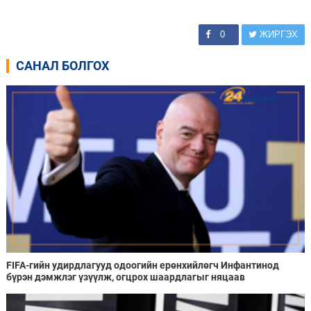
0
ЖИРГЭХ
САНАЛ БОЛГОХ
FIFA-гийн удирдлагууд одоогийн ерөнхийлөгч Инфантинод
бүрэн дэмжлэг үзүүлж, огцрох шаардлагыг няцаав