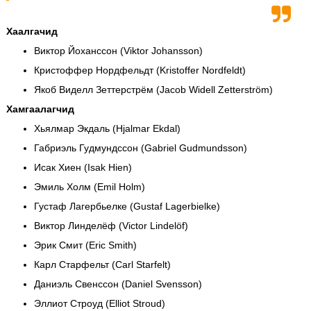
Хаалгачид
Виктор Йоханссон (Viktor Johansson)
Кристоффер Нордфельдт (Kristoffer Nordfeldt)
Якоб Виделл Зеттерстрём (Jacob Widell Zetterström)
Хамгаалагчид
Хьялмар Экдаль (Hjalmar Ekdal)
Габриэль Гудмундссон (Gabriel Gudmundsson)
Исак Хиен (Isak Hien)
Эмиль Холм (Emil Holm)
Густаф Лагербьелке (Gustaf Lagerbielke)
Виктор Линделёф (Victor Lindelöf)
Эрик Смит (Eric Smith)
Карл Старфельт (Carl Starfelt)
Даниэль Свенссон (Daniel Svensson)
Эллиот Строуд (Elliot Stroud)