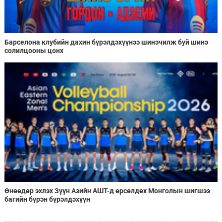
Барселона клубийн дахин бүрэлдэхүүнээ шинэчилж буй шинэ
солилцооны цонх
Өнөөдөр эхлэх Зүүн Азийн АШТ-д өрсөлдөх Монголын шигшээ
багийн бүрэн бүрэлдэхүүн