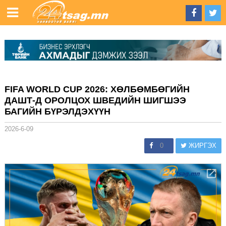
FIFA WORLD CUP 2026: ХӨЛБӨМБӨГИЙН
ДАШТ-Д ОРОЛЦОХ ШВЕДИЙН ШИГШЭЭ
БАГИЙН БҮРЭЛДЭХҮҮН
2026-6-09
0
ЖИРГЭХ