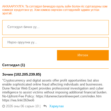
АНХААРУУЛГА: Та сэтгэгдэл бичихдээ хууль зүйн болон ёс суртахууны хэм
хэмжээг хүндэтгэнэ үү. Хэм хэмжээ зөрчсөн сэтгэгдэлийг админ устгах
эрхтэй.
Илгээх
Сэтгэгдэл (1)
Зочин (102.205.239.85)
"Cryptocurrency and digital assets offer profit opportunities but also
enable sophisticated online fraud affecting individuals and businesses.
Dune Nectar Web Expert provides professional investigation and cyber
intelligence to assist victims without imposing additional financial burden.
No-Upfront-Fee Policy: https://dunenectaronlineexpert.com/index.htm
https://wa.link/263wo6
2026 оны 06 сарын 10
|
Хариулах