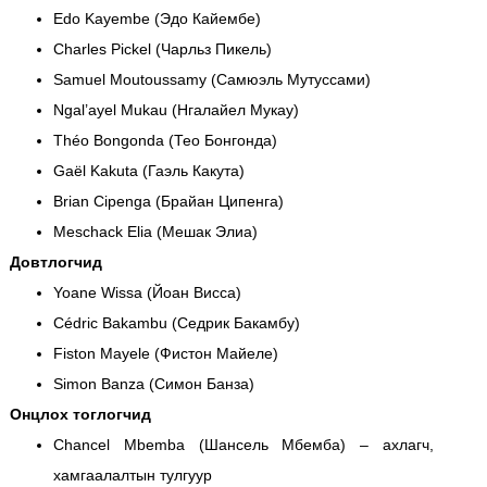
Edo Kayembe (Эдо Кайембе)
Charles Pickel (Чарльз Пикель)
Samuel Moutoussamy (Самюэль Мутуссами)
Ngal’ayel Mukau (Нгалайел Мукау)
Théo Bongonda (Тео Бонгонда)
Gaël Kakuta (Гаэль Какута)
Brian Cipenga (Брайан Ципенга)
Meschack Elia (Мешак Элиа)
Довтлогчид
Yoane Wissa (Йоан Висса)
Cédric Bakambu (Седрик Бакамбу)
Fiston Mayele (Фистон Майеле)
Simon Banza (Симон Банза)
Онцлох тоглогчид
Chancel Mbemba (Шансель Мбемба) – ахлагч,
хамгаалалтын тулгуур