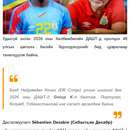
Удахгүй эхлэх 2026 оны Хөлбөмбөгийн ДАШТ-д оролцох 48
улсын шигшээ багийн бүрэлдэхүүнийг бид цувралаар
танилцуулж байна.
Бүгд Найрамдах Конго (DR Congo) улсын шигшээ баг
2026 оны ДАШТ-д
Group K
-д багтаж, Португал,
Колумб, Узбекистантай нэг хэсэгт өрсөлдөж байна.
Дасгалжуулагч
Sébastien Desabre (Себастьян Десабр)
-