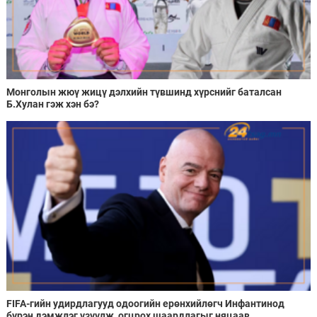
Монголын жюү жицү дэлхийн түвшинд хүрснийг баталсан
Б.Хулан гэж хэн бэ?
FIFA-гийн удирдлагууд одоогийн ерөнхийлөгч Инфантинод
бүрэн дэмжлэг үзүүлж, огцрох шаардлагыг няцаав