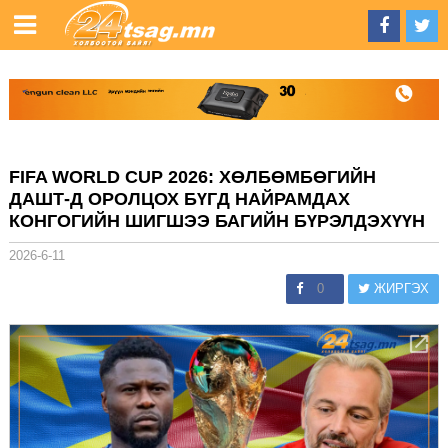
FIFA WORLD CUP 2026: ХӨЛБӨМБӨГИЙН
ДАШТ-Д ОРОЛЦОХ БҮГД НАЙРАМДАХ
КОНГОГИЙН ШИГШЭЭ БАГИЙН БҮРЭЛДЭХҮҮН
2026-6-11
0
ЖИРГЭХ