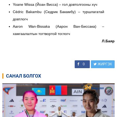
Yoane Wissa (Йоан Висса) – гол довтолгооны хүч
Cédric Bakambu (Седрик Бакамбу) – туршлагатай
довтлогч
Aaron Wan-Bissaka (Аарон Ван-Биссака) –
хамгаалалтын тогтвортой тоглогч
Л.Баяр
0
ЖИРГЭХ
САНАЛ БОЛГОХ