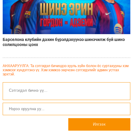
Барселона клубийн дахин бүрэлдэхүүнээ шинэчилж буй шинэ
солилцооны цонх
АНХААРУУЛГА: Та сэтгэгдэл бичихдээ хууль зүйн болон ёс суртахууны хэм
хэмжээг хүндэтгэнэ үү. Хэм хэмжээ зөрчсөн сэтгэгдэлийг админ устгах
эрхтэй.
Илгээх