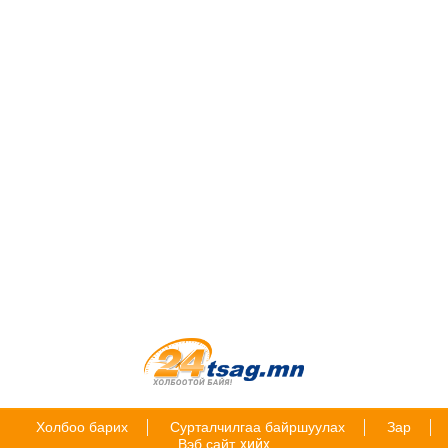
Холбоо барих
Сурталчилгаа байршуулах
Зар
Вэб сайт
хийх