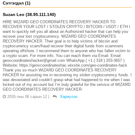
Сэтгэгдэл (1)
Suzan Leo (38.95.111.140)
HIRE WIZARD GEO COORDINATES RECOVERY HACKER TO
RECOVER YOUR LOST / STOLEN CRYPTO / BITCOIN / USDT / ETH I
want to quickly tell you all about an Authorized hacker that can help you
recover your lost cryptocurrency. WIZARD GEO COORDINATES
RECOVERY HACKER. Their goal is to help victims of bitcoin and
cryptocurrency scam/fraud recover their digital funds from scammers
operating offshore. I recommend them to anyone who has fallen victim to
a crypto scam. For more info. You can reach them via Email: Email:
geovcoordinateshacker@gmail.com WhatsApp ( +1 ( 318 ) 203-3657 )
Website; https://geovcoordinateshac.wixsite.com/geo-coordinates-hack
Thank you so much WIZARD GEO COORDINATES RECOVERY
HACKER for assisting me in recovering my stolen cryptocurrency funds. I
was devastated and couldn’t grasp what had happened to me when I was
locked out of my account but I’m truly grateful for the service of WIZARD
GEO COORDINATES RECOVERY HACKER.
2026 оны 06 сарын 12
|
Хариулах