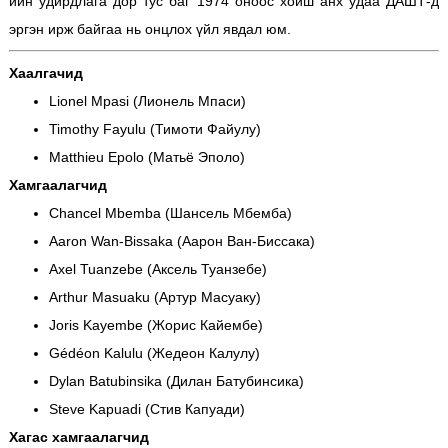
ийн удирдлага дор тус баг 1974 оноос хойш анх удаа ДАШТ-д
эргэн ирж байгаа нь онцлох үйл явдал юм.
Хаалгачид
Lionel Mpasi (Лионель Мпаси)
Timothy Fayulu (Тимоти Файулу)
Matthieu Epolo (Матьё Эполо)
Хамгаалагчид
Chancel Mbemba (Шансель Мбемба)
Aaron Wan-Bissaka (Аарон Ван-Биссака)
Axel Tuanzebe (Аксель Туанзебе)
Arthur Masuaku (Артур Масуаку)
Joris Kayembe (Жорис Кайембе)
Gédéon Kalulu (Жедеон Калулу)
Dylan Batubinsika (Дилан Батубинсика)
Steve Kapuadi (Стив Капуади)
Хагас хамгаалагчид