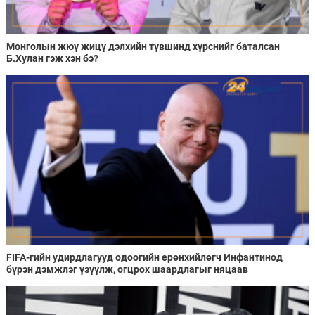
Монголын жюү жицү дэлхийн түвшинд хүрснийг баталсан
Б.Хулан гэж хэн бэ?
FIFA-гийн удирдлагууд одоогийн ерөнхийлөгч Инфантинод
бүрэн дэмжлэг үзүүлж, огцрох шаардлагыг няцаав