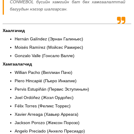
CONMEBOL бүсийн хамгийн бат бөх хамгаалалттай
багуудын нэгээр шалгарсан.
Хаалгачид
Hernán Galíndez (Эрнан Галиньес)
Moisés Ramírez (Мойсес Рамирес)
Gonzalo Valle (Гонсало Валле)
Хамгаалагчид
Willian Pacho (Виллиан Пачо)
Piero Hincapié (Пьеро Инкапие)
Pervis Estupiñán (Первис Эступиньян)
Joel Ordóñez (Жоэл Ордоñес)
Félix Torres (Феликс Торрес)
Xavier Arreaga (Хавьер Арреага)
Jackson Porozo (Жексон Порозо)
Angelo Preciado (Анхело Пресиадо)