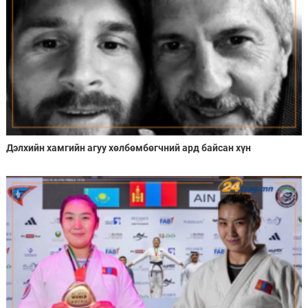
Дэлхийн хамгийн агуу хөлбөмбөгчний ард байсан хүн