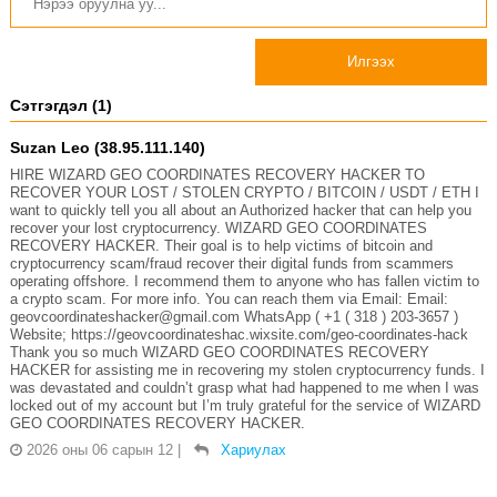
Илгээх
Сэтгэгдэл (1)
Suzan Leo (38.95.111.140)
HIRE WIZARD GEO COORDINATES RECOVERY HACKER TO
RECOVER YOUR LOST / STOLEN CRYPTO / BITCOIN / USDT / ETH I
want to quickly tell you all about an Authorized hacker that can help you
recover your lost cryptocurrency. WIZARD GEO COORDINATES
RECOVERY HACKER. Their goal is to help victims of bitcoin and
cryptocurrency scam/fraud recover their digital funds from scammers
operating offshore. I recommend them to anyone who has fallen victim to
a crypto scam. For more info. You can reach them via Email: Email:
geovcoordinateshacker@gmail.com WhatsApp ( +1 ( 318 ) 203-3657 )
Website; https://geovcoordinateshac.wixsite.com/geo-coordinates-hack
Thank you so much WIZARD GEO COORDINATES RECOVERY
HACKER for assisting me in recovering my stolen cryptocurrency funds. I
was devastated and couldn’t grasp what had happened to me when I was
locked out of my account but I’m truly grateful for the service of WIZARD
GEO COORDINATES RECOVERY HACKER.
2026 оны 06 сарын 12
|
Хариулах