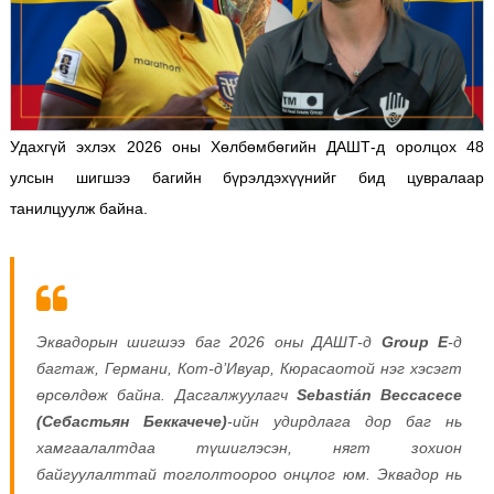
Удахгүй эхлэх 2026 оны Хөлбөмбөгийн ДАШТ-д оролцох 48
улсын шигшээ багийн бүрэлдэхүүнийг бид цувралаар
танилцуулж байна.
Эквадорын шигшээ баг 2026 оны ДАШТ-д
Group E
-д
багтаж, Германи, Кот-д’Ивуар, Кюрасаотой нэг хэсэгт
өрсөлдөж байна. Дасгалжуулагч
Sebastián Beccacece
(Себастьян Беккачече)
-ийн удирдлага дор баг нь
хамгаалалтдаа түшиглэсэн, нягт зохион
байгуулалттай тоглолтоороо онцлог юм. Эквадор нь