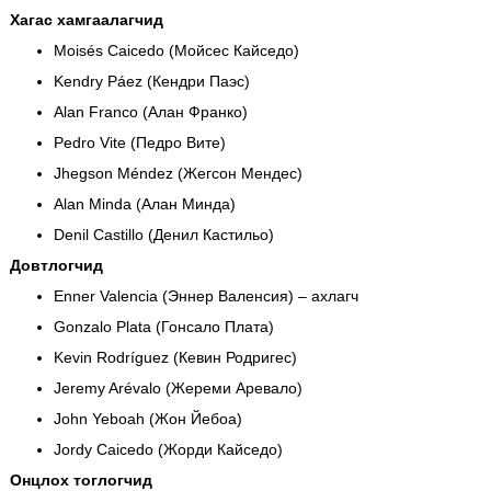
Хагас хамгаалагчид
Moisés Caicedo (Мойсес Кайседо)
Kendry Páez (Кендри Паэс)
Alan Franco (Алан Франко)
Pedro Vite (Педро Вите)
Jhegson Méndez (Жегсон Мендес)
Alan Minda (Алан Минда)
Denil Castillo (Денил Кастильо)
Довтлогчид
Enner Valencia (Эннер Валенсия) – ахлагч
Gonzalo Plata (Гонсало Плата)
Kevin Rodríguez (Кевин Родригес)
Jeremy Arévalo (Жереми Аревало)
John Yeboah (Жон Йебоа)
Jordy Caicedo (Жорди Кайседо)
Онцлох тоглогчид