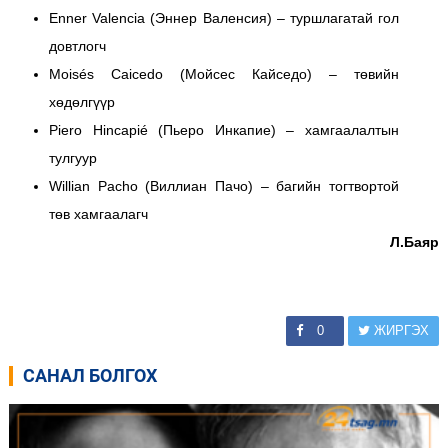
Enner Valencia (Эннер Валенсия) – туршлагатай гол
довтлогч
Moisés Caicedo (Мойсес Кайседо) – төвийн
хөдөлгүүр
Piero Hincapié (Пьеро Инкапие) – хамгаалалтын
тулгуур
Willian Pacho (Виллиан Пачо) – багийн тогтвортой
төв хамгаалагч
Л.Баяр
0
ЖИРГЭХ
САНАЛ БОЛГОХ