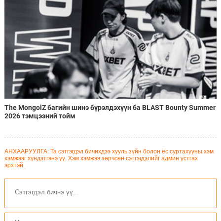
The MongolZ багийн шинэ бүрэлдэхүүн ба BLAST Bounty Summer
2026 тэмцээний тойм
АНХААРУУЛГА: Та сэтгэгдэл бичихдээ хууль зүйн болон ёс суртахууны хэм
хэмжээг хүндэтгэнэ үү. Хэм хэмжээ зөрчсөн сэтгэгдэлийг админ устгах
эрхтэй.