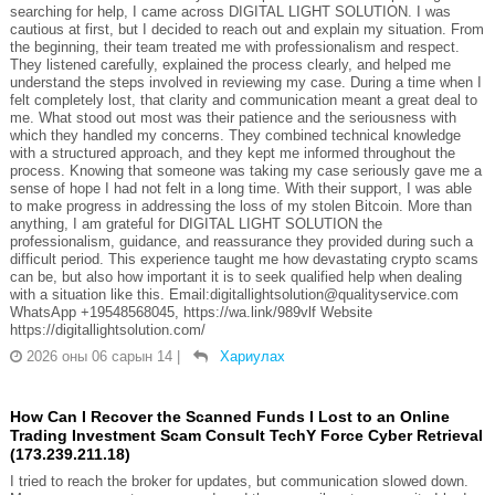
searching for help, I came across DIGITAL LIGHT SOLUTION. I was
cautious at first, but I decided to reach out and explain my situation. From
the beginning, their team treated me with professionalism and respect.
They listened carefully, explained the process clearly, and helped me
understand the steps involved in reviewing my case. During a time when I
felt completely lost, that clarity and communication meant a great deal to
me. What stood out most was their patience and the seriousness with
which they handled my concerns. They combined technical knowledge
with a structured approach, and they kept me informed throughout the
process. Knowing that someone was taking my case seriously gave me a
sense of hope I had not felt in a long time. With their support, I was able
to make progress in addressing the loss of my stolen Bitcoin. More than
anything, I am grateful for DIGITAL LIGHT SOLUTION the
professionalism, guidance, and reassurance they provided during such a
difficult period. This experience taught me how devastating crypto scams
can be, but also how important it is to seek qualified help when dealing
with a situation like this. Email:digitallightsolution@qualityservice.com
WhatsApp +19548568045, https://wa.link/989vlf Website
https://digitallightsolution.com/
2026 оны 06 сарын 14
|
Хариулах
How Can I Recover the Scanned Funds I Lost to an Online
Trading Investment Scam Consult TechY Force Cyber Retrieval
(173.239.211.18)
I tried to reach the broker for updates, but communication slowed down.