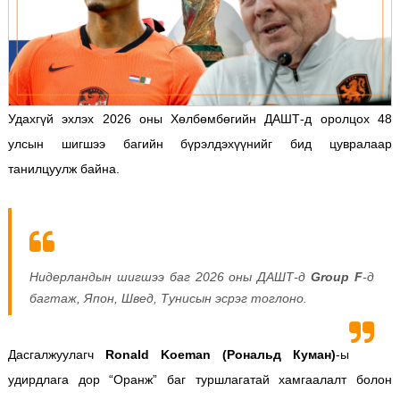
Удахгүй эхлэх 2026 оны Хөлбөмбөгийн ДАШТ-д оролцох 48
улсын шигшээ багийн бүрэлдэхүүнийг бид цувралаар
танилцуулж байна.
Нидерландын шигшээ баг 2026 оны ДАШТ-д
Group F
-д
багтаж, Япон, Швед, Тунисын эсрэг тоглоно.
Дасгалжуулагч
Ronald Koeman (Рональд Куман)
-ы
удирдлага дор “Оранж” баг туршлагатай хамгаалалт болон