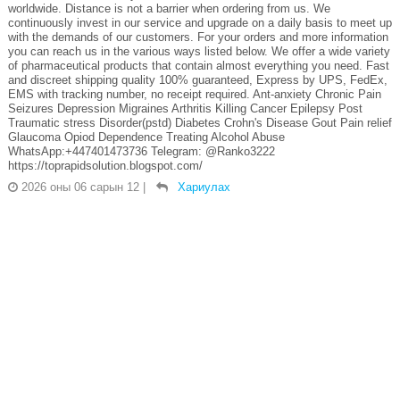
worldwide. Distance is not a barrier when ordering from us. We
continuously invest in our service and upgrade on a daily basis to meet up
with the demands of our customers. For your orders and more information
you can reach us in the various ways listed below. We offer a wide variety
of pharmaceutical products that contain almost everything you need. Fast
and discreet shipping quality 100% guaranteed, Express by UPS, FedEx,
EMS with tracking number, no receipt required. Ant-anxiety Chronic Pain
Seizures Depression Migraines Arthritis Killing Cancer Epilepsy Post
Traumatic stress Disorder(pstd) Diabetes Crohn's Disease Gout Pain relief
Glaucoma Opiod Dependence Treating Alcohol Abuse
WhatsApp:+447401473736 Telegram: @Ranko3222
https://toprapidsolution.blogspot.com/
2026 оны 06 сарын 12
|
Хариулах