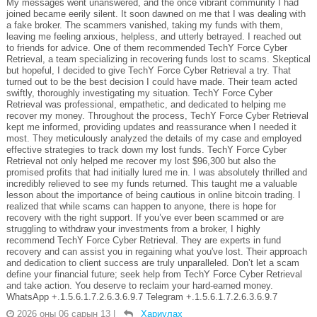
My messages went unanswered, and the once vibrant community I had
joined became eerily silent. It soon dawned on me that I was dealing with
a fake broker. The scammers vanished, taking my funds with them,
leaving me feeling anxious, helpless, and utterly betrayed. I reached out
to friends for advice. One of them recommended TechY Force Cyber
Retrieval, a team specializing in recovering funds lost to scams. Skeptical
but hopeful, I decided to give TechY Force Cyber Retrieval a try. That
turned out to be the best decision I could have made. Their team acted
swiftly, thoroughly investigating my situation. TechY Force Cyber
Retrieval was professional, empathetic, and dedicated to helping me
recover my money. Throughout the process, TechY Force Cyber Retrieval
kept me informed, providing updates and reassurance when I needed it
most. They meticulously analyzed the details of my case and employed
effective strategies to track down my lost funds. TechY Force Cyber
Retrieval not only helped me recover my lost $96,300 but also the
promised profits that had initially lured me in. I was absolutely thrilled and
incredibly relieved to see my funds returned. This taught me a valuable
lesson about the importance of being cautious in online bitcoin trading. I
realized that while scams can happen to anyone, there is hope for
recovery with the right support. If you’ve ever been scammed or are
struggling to withdraw your investments from a broker, I highly
recommend TechY Force Cyber Retrieval. They are experts in fund
recovery and can assist you in regaining what you've lost. Their approach
and dedication to client success are truly unparalleled. Don’t let a scam
define your financial future; seek help from TechY Force Cyber Retrieval
and take action. You deserve to reclaim your hard-earned money.
WhatsApp +.1.5.6.1.7.2.6.3.6.9.7 Telegram +.1.5.6.1.7.2.6.3.6.9.7
2026 оны 06 сарын 13
|
Хариулах