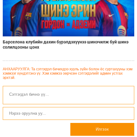
Барселона клубийн дахин бүрэлдэхүүнээ шинэчилж буй шинэ
солилцооны цонх
АНХААРУУЛГА: Та сэтгэгдэл бичихдээ хууль зүйн болон ёс суртахууны хэм
хэмжээг хүндэтгэнэ үү. Хэм хэмжээ зөрчсөн сэтгэгдэлийг админ устгах
эрхтэй.
Илгээх