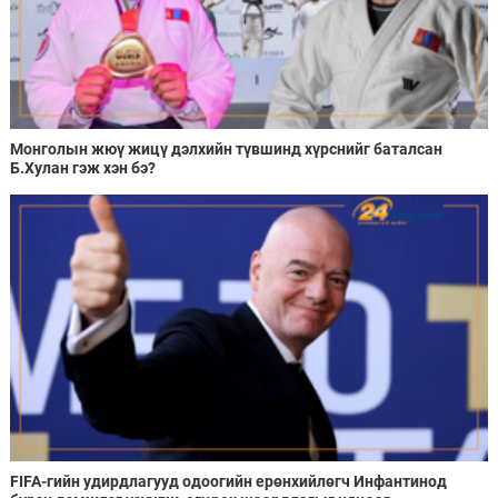
Монголын жюү жицү дэлхийн түвшинд хүрснийг баталсан
Б.Хулан гэж хэн бэ?
FIFA-гийн удирдлагууд одоогийн ерөнхийлөгч Инфантинод