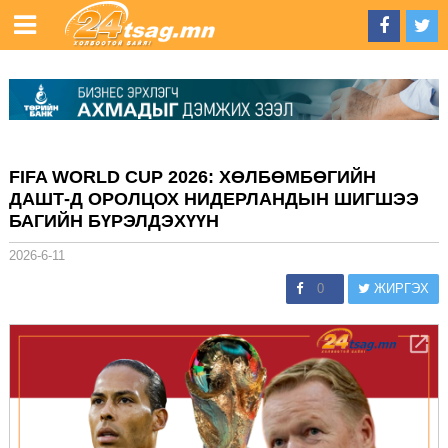
FIFA WORLD CUP 2026: ХӨЛБӨМБӨГИЙН
ДАШТ-Д ОРОЛЦОХ НИДЕРЛАНДЫН ШИГШЭЭ
БАГИЙН БҮРЭЛДЭХҮҮН
2026-6-11
0
ЖИРГЭХ