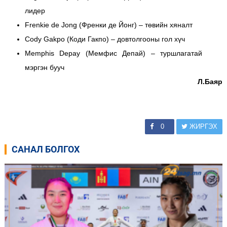
лидер
Frenkie de Jong (Френки де Йонг) – төвийн хяналт
Cody Gakpo (Коди Гакпо) – довтолгооны гол хүч
Memphis Depay (Мемфис Депай) – туршлагатай
мэргэн бууч
Л.Баяр
0
ЖИРГЭХ
САНАЛ БОЛГОХ