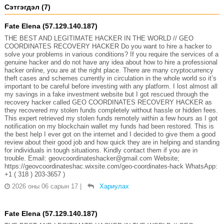
Сэтгэгдэл (7)
Fate Elena (57.129.140.187)
THE BEST AND LEGITIMATE HACKER IN THE WORLD // GEO
COORDINATES RECOVERY HACKER Do you want to hire a hacker to
solve your problems in various conditions? If you require the services of a
genuine hacker and do not have any idea about how to hire a professional
hacker online, you are at the right place. There are many cryptocurrency
theft cases and schemes currently in circulation in the whole world so it’s
important to be careful before investing with any platform. I lost almost all
my savings in a fake investment website but I got rescued through the
recovery hacker called GEO COORDINATES RECOVERY HACKER as
they recovered my stolen funds completely without hassle or hidden fees.
This expert retrieved my stolen funds remotely within a few hours as I got
notification on my blockchain wallet my funds had been restored. This is
the best help I ever got on the internet and I decided to give them a good
review about their good job and how quick they are in helping and standing
for individuals in tough situations. Kindly contact them if you are in
trouble. Email: geovcoordinateshacker@gmail.com Website;
https://geovcoordinateshac.wixsite.com/geo-coordinates-hack WhatsApp:
+1 ( 318 ) 203-3657 )
2026 оны 06 сарын 17
|
Хариулах
Fate Elena (57.129.140.187)