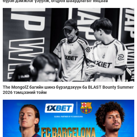
бүрэн дэмжлэг үзүүлж, огцрох шаардлагыг няцаав
The MongolZ багийн шинэ бүрэлдэхүүн ба BLAST Bounty Summer
2026 тэмцээний тойм