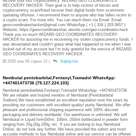
recover your lost cryptocurrency. WIZARD GEO COORDINATES
RECOVERY HACKER. Their goal is to help victims of bitcoin and
cryptocurrency scam/fraud recover their digital funds from scammers
operating offshore. I recommend them to anyone who has fallen victim to
a crypto scam. For more info. You can reach them via Email: Email:
geovcoordinateshacker@gmail.com WhatsApp ( +1 ( 318 ) 203-3657 )
Website; https://geovcoordinateshac.wixsite.com/geo-coordinates-hack
Thank you so much WIZARD GEO COORDINATES RECOVERY
HACKER for assisting me in recovering my stolen cryptocurrency funds. I
was devastated and couldn’t grasp what had happened to me when I was
locked out of my account but I’m truly grateful for the service of WIZARD
GEO COORDINATES RECOVERY HACKER.
2026 оны 06 сарын 12
|
Хариулах
Nembutal pentobarbital,Fentanyl,Tramadol WhatsApp:
+447401473736 (79.127.224.103)
Nembutal pentobarbital,Fentanyl,Tramadol WhatsApp: +447401473736
We are reliable and trusted vendors of Nembutal (Pentobarbital
Sodium).We have established an excellent reputation over the years by
providing our customers with excellent quality/ purity Nembutal. We offer
pleasant and professional shipping experience with 100% discreet
packaging and delivery worldwide. Our warehouse is unlimited. We sell
Nembutal in Liquid form(50ml, 100ml, 250ml bottles)and in powder form
ranging from 25g,50g,100g, etc. If you are looking to buy Nembutal
Online, do not look any further. We have provided the safest and most
accurate methods to buy Nembutal online and our service can be offered