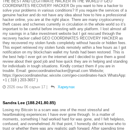
THE BEST AND LEGITIMATE HACKER IN THE WORLD // GEO
COORDINATES RECOVERY HACKER Do you want to hire a hacker to
solve your problems in various conditions? If you require the services of a
genuine hacker and do not have any idea about how to hire a professional
hacker online, you are at the right place. There are many cryptocurrency
theft cases and schemes currently in circulation in the whole world so it’s
important to be careful before investing with any platform. I lost almost all
my savings in a fake investment website but I got rescued through the
recovery hacker called GEO COORDINATES RECOVERY HACKER as
they recovered my stolen funds completely without hassle or hidden fees.
This expert retrieved my stolen funds remotely within a few hours as I got
notification on my blockchain wallet my funds had been restored. This is
the best help I ever got on the internet and I decided to give them a good
review about their good job and how quick they are in helping and standing
for individuals in tough situations. Kindly contact them if you are in
trouble. Email: geovcoordinateshacker@gmail.com Website;
https://geovcoordinateshac.wixsite.com/geo-coordinates-hack WhatsApp:
+1 ( 318 ) 203-3657 )
2026 оны 06 сарын 17
|
Хариулах
Sandra Lee (188.241.80.85)
Losing my Bitcoin to a scam was one of the most stressful and
heartbreaking experiences I have ever gone through. In a matter of
moments, something I had worked hard for was gone, and I felt helpless,
confused, and overwhelmed. At that point, I honestly did not know who to
trust or whether there was any realistic path forward. After spending time