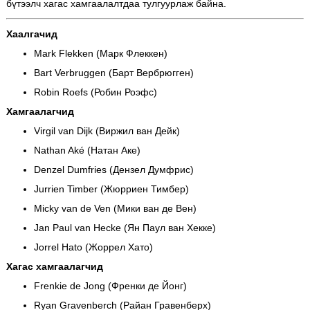
бүтээлч хагас хамгаалалтдаа тулгуурлаж байна.
Хаалгачид
Mark Flekken (Марк Флеккен)
Bart Verbruggen (Барт Вербрюгген)
Robin Roefs (Робин Роэфс)
Хамгаалагчид
Virgil van Dijk (Виржил ван Дейк)
Nathan Aké (Натан Аке)
Denzel Dumfries (Дензел Думфрис)
Jurrien Timber (Жюрриен Тимбер)
Micky van de Ven (Мики ван де Вен)
Jan Paul van Hecke (Ян Паул ван Хекке)
Jorrel Hato (Жоррел Хато)
Хагас хамгаалагчид
Frenkie de Jong (Френки де Йонг)
Ryan Gravenberch (Райан Гравенберх)