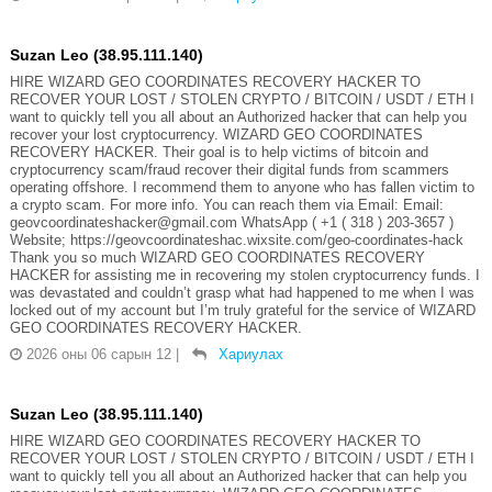
Suzan Leo (38.95.111.140)
HIRE WIZARD GEO COORDINATES RECOVERY HACKER TO
RECOVER YOUR LOST / STOLEN CRYPTO / BITCOIN / USDT / ETH I
want to quickly tell you all about an Authorized hacker that can help you
recover your lost cryptocurrency. WIZARD GEO COORDINATES
RECOVERY HACKER. Their goal is to help victims of bitcoin and
cryptocurrency scam/fraud recover their digital funds from scammers
operating offshore. I recommend them to anyone who has fallen victim to
a crypto scam. For more info. You can reach them via Email: Email:
geovcoordinateshacker@gmail.com WhatsApp ( +1 ( 318 ) 203-3657 )
Website; https://geovcoordinateshac.wixsite.com/geo-coordinates-hack
Thank you so much WIZARD GEO COORDINATES RECOVERY
HACKER for assisting me in recovering my stolen cryptocurrency funds. I
was devastated and couldn’t grasp what had happened to me when I was
locked out of my account but I’m truly grateful for the service of WIZARD
GEO COORDINATES RECOVERY HACKER.
2026 оны 06 сарын 12
|
Хариулах
Suzan Leo (38.95.111.140)
HIRE WIZARD GEO COORDINATES RECOVERY HACKER TO
RECOVER YOUR LOST / STOLEN CRYPTO / BITCOIN / USDT / ETH I
want to quickly tell you all about an Authorized hacker that can help you