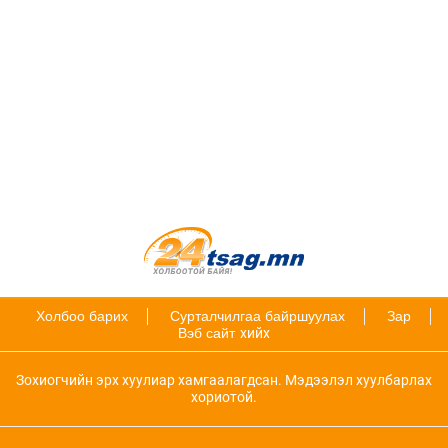
Холбоо барих
Сурталчилгаа байршуулах
Зар
Вэб сайт
хийх
Зохиогчийн эрх хуулиар хамгаалагдсан. Мэдээлэл хуулбарлах
хориотой.