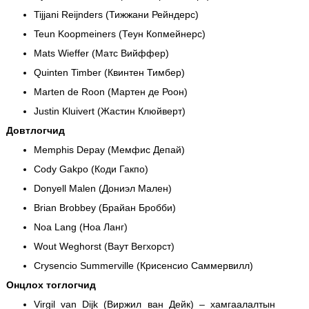
Tijjani Reijnders (Тижжани Рейндерс)
Teun Koopmeiners (Теун Копмейнерс)
Mats Wieffer (Матс Вийффер)
Quinten Timber (Квинтен Тимбер)
Marten de Roon (Мартен де Роон)
Justin Kluivert (Жастин Клюйверт)
Довтлогчид
Memphis Depay (Мемфис Депай)
Cody Gakpo (Коди Гакпо)
Donyell Malen (Дониэл Мален)
Brian Brobbey (Брайан Бробби)
Noa Lang (Ноа Ланг)
Wout Weghorst (Ваут Вегхорст)
Crysencio Summerville (Крисенсио Саммервилл)
Онцлох тоглогчид
Virgil van Dijk (Виржил ван Дейк) – хамгаалалтын