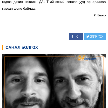
гэдгээ дахин нотолж, ДАШТ-ий эхний сенсаацууд ар араасаа
гарсан шөнө байлаа.
Л.Баяр
0
ЖИРГЭХ
САНАЛ БОЛГОХ