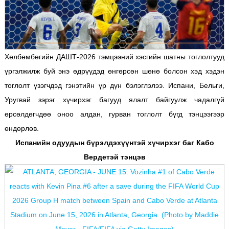
Хөлбөмбөгийн ДАШТ-2026 тэмцээний хэсгийн шатны тоглолтууд
үргэлжилж буй энэ өдрүүдэд өнгөрсөн шөнө болсон хэд хэдэн
тоглолт үзэгчдэд гэнэтийн үр дүн бэлэглэлээ. Испани, Бельги,
Уругвай зэрэг хүчирхэг багууд ялалт байгуулж чадалгүй
өрсөлдөгчдөө оноо алдан, гурван тоглолт бүгд тэнцээгээр
өндөрлөв.
Испанийн одуудын бүрэлдэхүүнтэй хүчирхэг баг Кабо
Вердетэй тэнцэв