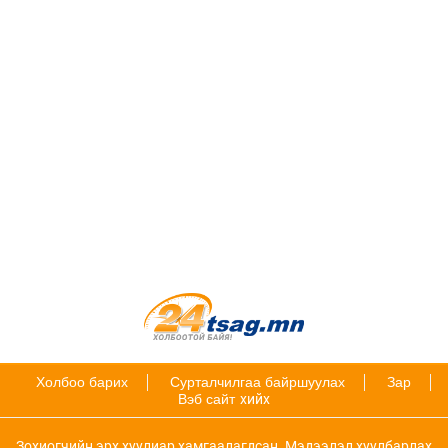
Холбоо барих
Сурталчилгаа байршуулах
Зар
Вэб сайт
хийх
Зохиогчийн эрх хуулиар хамгаалагдсан. Мэдээлэл хуулбарлах