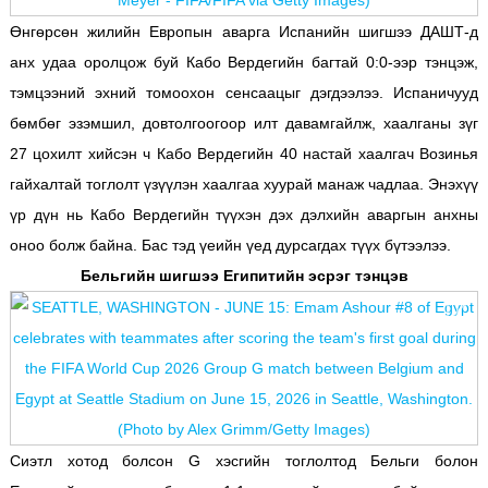
Өнгөрсөн жилийн Европын аварга Испанийн шигшээ ДАШТ-д
анх удаа оролцож буй Кабо Вердегийн багтай 0:0-ээр тэнцэж,
тэмцээний эхний томоохон сенсаацыг дэгдээлээ. Испаничууд
бөмбөг эзэмшил, довтолгоогоор илт давамгайлж, хаалганы зүг
27 цохилт хийсэн ч Кабо Вердегийн 40 настай хаалгач Возинья
гайхалтай тоглолт үзүүлэн хаалгаа хуурай манаж чадлаа.
Энэхүү
үр дүн нь Кабо Вердегийн түүхэн дэх дэлхийн аваргын анхны
оноо болж байна. Бас тэд үеийн үед дурсагдах түүх бүтээлээ.
Бельгийн шигшээ Египитийн эсрэг тэнцэв
Сиэтл хотод болсон G хэсгийн тоглолтод Бельги болон