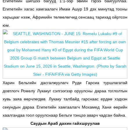
Египетийн шигшээ багууд 1:1-ээр эвийн гэрээ байгууллаа.
Египетийн хагас хамгаалагч Имам Ашур 19 дэх минутад тооны
харьцааг нээж, Африкийн төлөөлөгчид сенсаац тарихад ойртсон
юм.
Харин Бельгийн дасгалжуулагч Руди Гарсиа туршлагатай
довтлогч Ромелу Лукакуг сэлгээгээр оруулсны дараа тоглолтын
хувь заяа өөрчлөгдөв. Лукаку талбайд гарснаас ердөө хэдхэн
секундын дараа Египетийн хамгаалагч Мохамед Хани өөрийн
хаалгандаа гоол оруулснаар Бельги тэнцээ аварч чадсан байна.
Саудын Араб дахин гайхшруулав