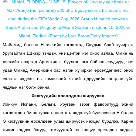
Майамид болсон H хэсгийн тоглолтод Саудын Араб хүчирхэг
Уругвайтай 1:1-ээр тэнцэж, үнэ цэнтэй нэг оноо авлаа. Өмнө нь
дэлхийн аваргад Аргентиныг буулган авч байсан саудчууд энэ
удаа Өмнөд Америкийн бас нэгэн хүчирхэг өрсөлдөгчөөс оноо
салгаж чадсан нь тэмцээний эхний өдрүүдийн онцлох үйл
явдлын нэг болж байна.
Хэсгүүдийн өрсөлдөөн ширүүсэв
Ийнхүү Испани, Бельги, Уругвай зэрэг фаворитууд эхний
тоглолтдоо бүтэн гурван оноо авч чадалгүй бүдэрснээр H болон
G хэсгүүдийн өрсөлдөөн улам ширүүсэх нөхцөл бүрдлээ. Харин
жижиг гэгддэг багууд томчуудтай эн тэнцүү өрсөлдөж чаддаг