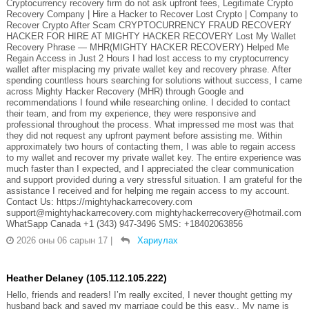
Cryptocurrency recovery firm do not ask upfront fees, Legitimate Crypto
Recovery Company | Hire a Hacker to Recover Lost Crypto | Company to
Recover Crypto After Scam CRYPTOCURRENCY FRAUD RECOVERY
HACKER FOR HIRE AT MIGHTY HACKER RECOVERY Lost My Wallet
Recovery Phrase — MHR(MIGHTY HACKER RECOVERY) Helped Me
Regain Access in Just 2 Hours I had lost access to my cryptocurrency
wallet after misplacing my private wallet key and recovery phrase. After
spending countless hours searching for solutions without success, I came
across Mighty Hacker Recovery (MHR) through Google and
recommendations I found while researching online. I decided to contact
their team, and from my experience, they were responsive and
professional throughout the process. What impressed me most was that
they did not request any upfront payment before assisting me. Within
approximately two hours of contacting them, I was able to regain access
to my wallet and recover my private wallet key. The entire experience was
much faster than I expected, and I appreciated the clear communication
and support provided during a very stressful situation. I am grateful for the
assistance I received and for helping me regain access to my account.
Contact Us: https://mightyhackarrecovery.com
support@mightyhackarrecovery.com mightyhackerrecovery@hotmail.com
WhatSapp Canada +1 (343) 947-3496 SMS: +18402063856
2026 оны 06 сарын 17
|
Хариулах
Heather Delaney (105.112.105.222)
Hello, friends and readers! I’m really excited, I never thought getting my
husband back and saved my marriage could be this easy.. My name is