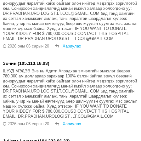
доноруудыг яаралтай хайж байгааг олон нийтэд мэдэгдэх зорилготой
юм. Сонирхсон хандивлагчид манай имэйл хаягаар холбогдоно уу:
DR.PRADHAN.URO LOGIST.LT.COL@GMAIL. COM бид танд хамгийн
их сэтгэл ханамжийг амлаж, таны яаралтай шаардлагыг хүлээж
байна, учир нь манай өвчтөнүүд бөөр шилжүүлэн суулгах мэс заслыг
маш их хүлээж байна. Хүнд этгэсэн. IF YOU WANT TO DONATE
YOUR KIDDEY FOR $ 780,000.OOUSD CONTACT THIS HOSPITAL
EMAIL: DR.PRADHAN.UROLOGIST .LT.COL@GMAIL.COM
2026 оны 06 сарын 20
|
Хариулах
Зочин (105.113.18.93)
ШУУД МЭДЭЭ Энэ нь Адити Апрадхан эмнэлгийн эмнэлэг бөөрөө
780,000 ам.доллараар зарахаар 100% бэлэн байгаа эрүүл бөөрний
доноруудыг яаралтай хайж байгааг олон нийтэд мэдэгдэх зорилготой
юм. Сонирхсон хандивлагчид манай имэйл хаягаар холбогдоно уу:
DR.PRADHAN.URO LOGIST.LT.COL@GMAIL. COM бид танд хамгийн
их сэтгэл ханамжийг амлаж, таны яаралтай шаардлагыг хүлээж
байна, учир нь манай өвчтөнүүд бөөр шилжүүлэн суулгах мэс заслыг
маш их хүлээж байна. Хүнд этгэсэн. IF YOU WANT TO DONATE
YOUR KIDDEY FOR $ 780,000.OOUSD CONTACT THIS HOSPITAL
EMAIL: DR.PRADHAN.UROLOGIST .LT.COL@GMAIL.COM
2026 оны 06 сарын 20
|
Хариулах