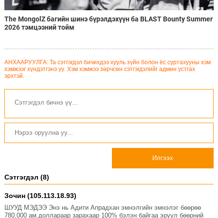
The MongolZ багийн шинэ бүрэлдэхүүн ба BLAST Bounty Summer
2026 тэмцээний тойм
АНХААРУУЛГА: Та сэтгэгдэл бичихдээ хууль зүйн болон ёс суртахууны хэм
хэмжээг хүндэтгэнэ үү. Хэм хэмжээ зөрчсөн сэтгэгдэлийг админ устгах
эрхтэй.
Илгээх
Сэтгэгдэл (8)
Зочин (105.113.18.93)
ШУУД МЭДЭЭ Энэ нь Адити Апрадхан эмнэлгийн эмнэлэг бөөрөө
780,000 ам.доллараар зарахаар 100% бэлэн байгаа эрүүл бөөрний