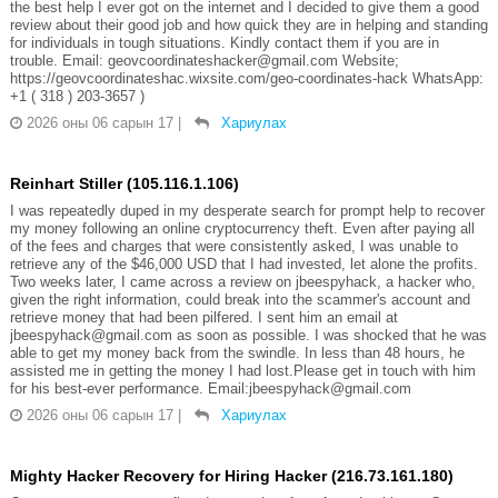
the best help I ever got on the internet and I decided to give them a good
review about their good job and how quick they are in helping and standing
for individuals in tough situations. Kindly contact them if you are in
trouble. Email: geovcoordinateshacker@gmail.com Website;
https://geovcoordinateshac.wixsite.com/geo-coordinates-hack WhatsApp:
+1 ( 318 ) 203-3657 )
2026 оны 06 сарын 17
|
Хариулах
Reinhart Stiller (105.116.1.106)
I was repeatedly duped in my desperate search for prompt help to recover
my money following an online cryptocurrency theft. Even after paying all
of the fees and charges that were consistently asked, I was unable to
retrieve any of the $46,000 USD that I had invested, let alone the profits.
Two weeks later, I came across a review on jbeespyhack, a hacker who,
given the right information, could break into the scammer's account and
retrieve money that had been pilfered. I sent him an email at
jbeespyhack@gmail.com as soon as possible. I was shocked that he was
able to get my money back from the swindle. In less than 48 hours, he
assisted me in getting the money I had lost.Please get in touch with him
for his best-ever performance. Email:jbeespyhack@gmail.com
2026 оны 06 сарын 17
|
Хариулах
Mighty Hacker Recovery for Hiring Hacker (216.73.161.180)