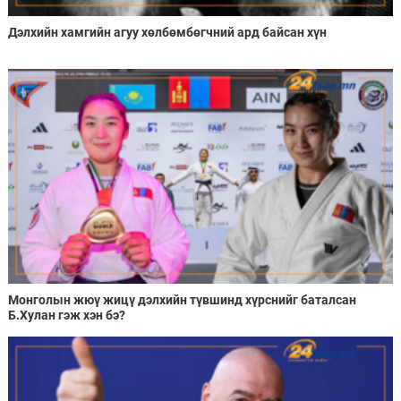
Дэлхийн хамгийн агуу хөлбөмбөгчний ард байсан хүн
Монголын жюү жицү дэлхийн түвшинд хүрснийг баталсан
Б.Хулан гэж хэн бэ?