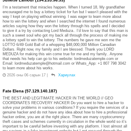
Juliette Lamour (194.233.96.33)
I’m a testament that miracles happen. When I turned 18, My grandfather
encouraged me to buy a lottery ticket for fun but I wasn’t pleased with the
way I kept on playing without winning. I was eager to learn more about
how to win the lottery and when I searched the internet I found numerous
articles saying how they won the lottery through his spells and I decided
to give it a try by contacting Lord Meduza.. I’d love to say that this man is
such a sweet soul who got my back all through the process of making me
a lottery spell to win the lottery. The numbers he gave me won me the
LOTTO 6/49 Gold Ball of a whopping $48,000,000 Million Canadian
Dollars. Right now, my family and I are blessed. Thank you LORD
MEDUZA for making this win come true for me and my family.. Anyone
that needs his help can go to his website: lordmeduzatemple.com or
Email: lordmeduzatemple@hotmail.com or Whats_App: +1 807 798 3042
to learn more about his works.
2026 оны 06 сарын 17
|
Хариулах
Fate Elena (57.129.140.187)
THE BEST AND LEGITIMATE HACKER IN THE WORLD // GEO
COORDINATES RECOVERY HACKER Do you want to hire a hacker to
solve your problems in various conditions? If you require the services of a
genuine hacker and do not have any idea about how to hire a professional
hacker online, you are at the right place. There are many cryptocurrency
theft cases and schemes currently in circulation in the whole world so it’s
important to be careful before investing with any platform. I lost almost all
my savings in a fake investment website but I got rescued through the