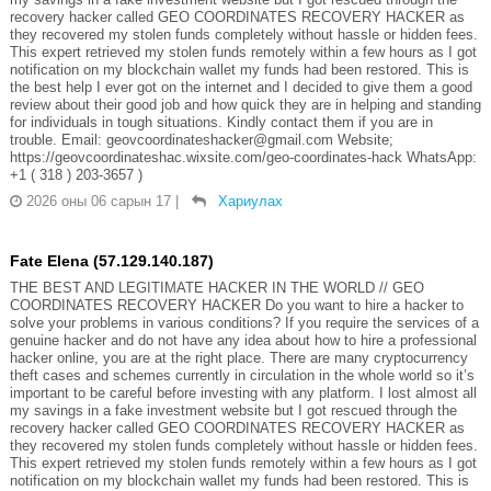
recovery hacker called GEO COORDINATES RECOVERY HACKER as
they recovered my stolen funds completely without hassle or hidden fees.
This expert retrieved my stolen funds remotely within a few hours as I got
notification on my blockchain wallet my funds had been restored. This is
the best help I ever got on the internet and I decided to give them a good
review about their good job and how quick they are in helping and standing
for individuals in tough situations. Kindly contact them if you are in
trouble. Email: geovcoordinateshacker@gmail.com Website;
https://geovcoordinateshac.wixsite.com/geo-coordinates-hack WhatsApp:
+1 ( 318 ) 203-3657 )
2026 оны 06 сарын 17
|
Хариулах
Fate Elena (57.129.140.187)
THE BEST AND LEGITIMATE HACKER IN THE WORLD // GEO
COORDINATES RECOVERY HACKER Do you want to hire a hacker to
solve your problems in various conditions? If you require the services of a
genuine hacker and do not have any idea about how to hire a professional
hacker online, you are at the right place. There are many cryptocurrency
theft cases and schemes currently in circulation in the whole world so it’s
important to be careful before investing with any platform. I lost almost all
my savings in a fake investment website but I got rescued through the
recovery hacker called GEO COORDINATES RECOVERY HACKER as
they recovered my stolen funds completely without hassle or hidden fees.
This expert retrieved my stolen funds remotely within a few hours as I got
notification on my blockchain wallet my funds had been restored. This is