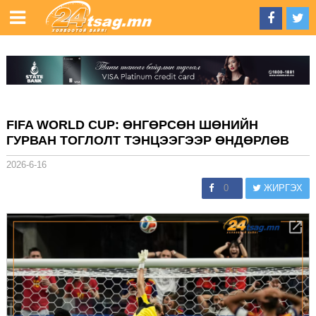
FIFA WORLD CUP: ӨНГӨРСӨН ШӨНИЙН
ГУРВАН ТОГЛОЛТ ТЭНЦЭЭГЭЭР ӨНДӨРЛӨВ
2026-6-16
0
ЖИРГЭХ