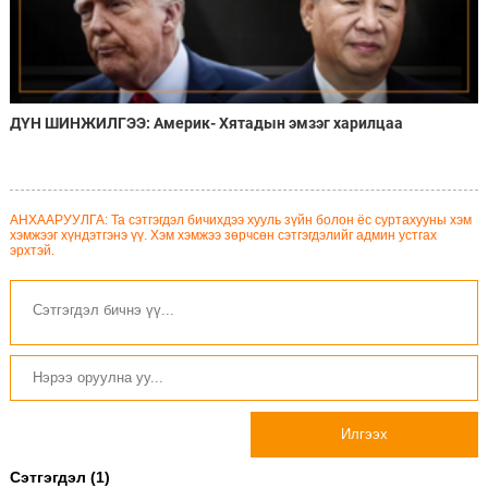
ДҮН ШИНЖИЛГЭЭ: Америк- Хятадын эмзэг харилцаа
АНХААРУУЛГА: Та сэтгэгдэл бичихдээ хууль зүйн болон ёс суртахууны хэм
хэмжээг хүндэтгэнэ үү. Хэм хэмжээ зөрчсөн сэтгэгдэлийг админ устгах
эрхтэй.
Илгээх
Сэтгэгдэл (1)