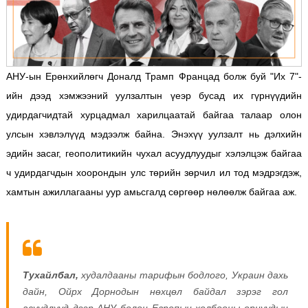
АНУ-ын Ерөнхийлөгч Доналд Трамп Францад болж буй "Их 7"-
ийн дээд хэмжээний уулзалтын үеэр бусад их гүрнүүдийн
удирдагчидтай хурцадмал харилцаатай байгаа талаар олон
улсын хэвлэлүүд мэдээлж байна.
Энэхүү уулзалт нь дэлхийн
эдийн засаг, геополитикийн чухал асуудлуудыг хэлэлцэж байгаа
ч удирдагчдын хоорондын улс төрийн зөрчил ил тод мэдрэгдэж,
хамтын ажиллагааны уур амьсгалд сөргөөр нөлөөлж байгаа аж.
Тухайлбал,
худалдааны тарифын бодлого, Украин дахь
дайн, Ойрх Дорнодын нөхцөл байдал зэрэг гол
асуудлууд дээр АНУ болон Европын холбооны орнуудын