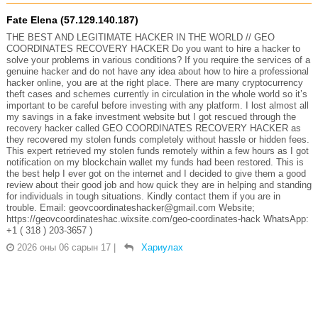
Fate Elena (57.129.140.187)
THE BEST AND LEGITIMATE HACKER IN THE WORLD // GEO
COORDINATES RECOVERY HACKER Do you want to hire a hacker to
solve your problems in various conditions? If you require the services of a
genuine hacker and do not have any idea about how to hire a professional
hacker online, you are at the right place. There are many cryptocurrency
theft cases and schemes currently in circulation in the whole world so it’s
important to be careful before investing with any platform. I lost almost all
my savings in a fake investment website but I got rescued through the
recovery hacker called GEO COORDINATES RECOVERY HACKER as
they recovered my stolen funds completely without hassle or hidden fees.
This expert retrieved my stolen funds remotely within a few hours as I got
notification on my blockchain wallet my funds had been restored. This is
the best help I ever got on the internet and I decided to give them a good
review about their good job and how quick they are in helping and standing
for individuals in tough situations. Kindly contact them if you are in
trouble. Email: geovcoordinateshacker@gmail.com Website;
https://geovcoordinateshac.wixsite.com/geo-coordinates-hack WhatsApp:
+1 ( 318 ) 203-3657 )
2026 оны 06 сарын 17
|
Хариулах