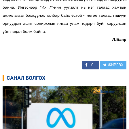
байна.
Ингэснээр "Их 7"-ийн уулзалт нь нэг талаас хамтын
ажиллагааг бэхжүүлэх талбар байх ёстой ч нөгөө талаас гишүүн
орнуудын ашиг сонирхлын ялгаа улам тодорч буйг харуулсан
үйл явдал болж байна.
Л.Баяр
0
ЖИРГЭХ
САНАЛ БОЛГОХ