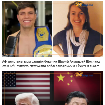
Афганистаны мэргэжлийн боксчин Шариф Ахмадзай Шотланд
эмэгтэйг хөнөөж, чемоданд хийж хаясан хэрэгт буруутгагдаж
байна