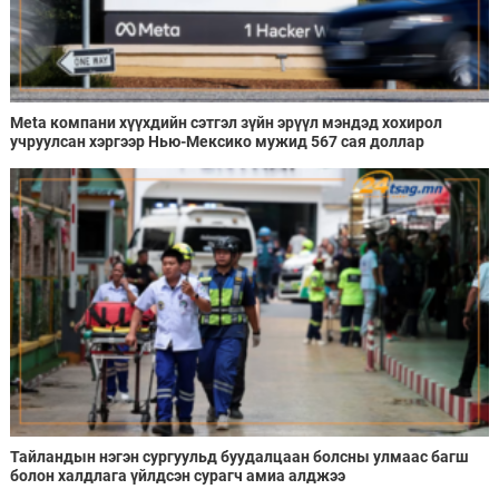
Meta компани хүүхдийн сэтгэл зүйн эрүүл мэндэд хохирол
учруулсан хэргээр Нью-Мексико мужид 567 сая доллар
төлөхөөр болжээ
Тайландын нэгэн сургуульд буудалцаан болсны улмаас багш
болон халдлага үйлдсэн сурагч амиа алджээ