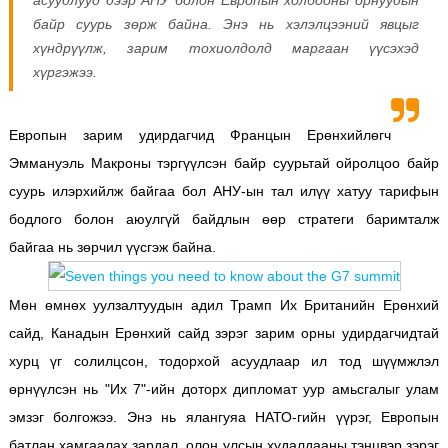
байр суурь зөрж байна. Энэ нь хэлэлцээний явцыг
хүндрүүлж, зарим тохиолдолд маргаан үүсэхэд
хүргэжээ.
Европын зарим удирдагчид Францын Ерөнхийлөгч
Эммануэль Макроны тэргүүлсэн байр суурьтай ойролцоо байр
суурь илэрхийлж байгаа бол АНУ-ын тал илүү хатуу тарифын
бодлого болон аюулгүй байдлын өөр стратеги баримталж
байгаа нь зөрчил үүсгэж байна.
Мөн өмнөх уулзалтуудын адил Трамп Их Британийн Ерөнхий
сайд, Канадын Ерөнхий сайд зэрэг зарим орны удирдагчидтай
хурц үг солилцсон, тодорхой асуудлаар ил тод шүүмжлэл
өрнүүлсэн нь "Их 7"-ийн доторх дипломат уур амьсгалыг улам
эмзэг болгожээ. Энэ нь ялангуяа НАТО-гийн үүрэг, Европын
батлан хамгаалах зардал, олон улсын худалдааны тэнцвэр зэрэг