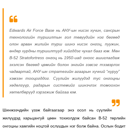
Edwards Air Force Base нь АНУ-ын нисэх хүчин, сансрын
технологийн туршилтын гол төвүүдийн нэг бөгөөд
олон арван жилийн турш шинэ нисэх онгоц, пуужин,
өндөр хурдны туршилтууд хийгддэг чухал бааз юм.
Мөн
B-52 Stratofortress онгоц нь 1950-иад оноос ашиглагдаж
эхэлсэн бөгөөд цөмийн болон энгийн зэвсэг тээвэрлэх
чадвартай, АНУ-ын стратегийн агаарын хүчний “нуруу”
хэмээн тооцогддог. Сүүлийн жилүүдэд тус онгоцны
хөдөлгүүр, радарын системийг шинэчлэх томоохон
хөтөлбөрүүд хэрэгжиж байгаа юм.
Шинжээчдийн үзэж байгаагаар энэ осол нь сүүлийн
жилүүдэд харьцангуй цөөн тохиолдож байсан B-52 төрлийн
онгоцны хамгийн ноцтой ослуудын нэг болж байна. Ослын бодит