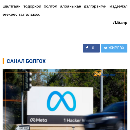
шалтгаан тодорхой болтол албаныхан дэлгэрэнгүй мэдээлэл
өгөхөөс татгалзжээ.
Л.Баяр
0
ЖИРГЭХ
САНАЛ БОЛГОХ