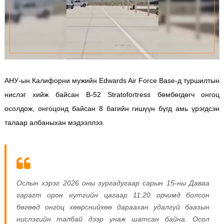
АНУ-ын Калифорни мужийн Edwards Air Force Base-д туршилтын
нислэг хийж байсан B-52 Stratofortress бөмбөгдөгч онгоц
осолдож, онгоцонд байсан 8 багийн гишүүн бүгд амь үрэгдсэн
талаар албаныхан мэдээллээ.
Ослын хэрэг 2026 оны зургадугаар сарын 15-ны Даваа
гарагт орон нутгийн цагаар 11:20 орчимд болсон
бөгөөд онгоц хөөрснийхөө дараахан удалгүй баазын
нислэгийн талбай дээр унаж шатсан байна. Осол