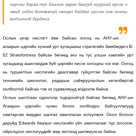
гарсны дараа тус баазын аврах багууд шуурхай ирсэн ч
амьд үлдэх боломжгүй нөхцөл байдал үүссэн гэж анхны
мэдээлэлд дурджээ.
Ослын үеэр нислэгт явж байсан онгоц нь АНУ-ын
агаарын цэргийн хүчний урт хугацааны стратегийн бөмбөгдөгч B-
52 Stratofortress байсан бөгөөд энэ нь тус улсын хамгийн урт
хугацаанд ашиглагдаж буй цэргийн нисэх онгоцны нэг юм. Онгоц
нь туршилтын нислэгийн даалгавар гүйцэтгэж байсан бөгөөд
техникийн шинэчлэл, радарын сайжруулалтын хөтөлбөртэй
холбоотой байсан гэж эх сурвалжууд мэдээлж байна.
Ослын шалтгаан одоогоор тодорхойгүй байгаа бөгөөд АНУ-ын
Агаарын цэргийн хүчин болон холбогдох байгууллагууд
хамтарсан мөрдөн шалгах ажиллагаа эхлүүлжээ. Осол болсон
даруйд Edwards баазын нислэгийн үйл ажиллагааг түр зогсоож,
ойролцоох нислэгүүдийг өөр чиглэлд шилжүүлсэн байна.