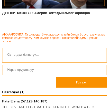
ДҮН ШИНЖИЛГЭЭ: Америк- Хятадын эмзэг харилцаа
АНХААРУУЛГА: Та сэтгэгдэл бичихдээ хууль зүйн болон ёс суртахууны хэм
хэмжээг хүндэтгэнэ үү. Хэм хэмжээ зөрчсөн сэтгэгдэлийг админ устгах
эрхтэй.
Илгээх
Сэтгэгдэл (1)
Fate Elena (57.129.140.187)
THE BEST AND LEGITIMATE HACKER IN THE WORLD // GEO