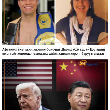
Афганистаны мэргэжлийн боксчин Шариф Ахмадзай Шотланд
эмэгтэйг хөнөөж, чемоданд хийж хаясан хэрэгт буруутгагдаж
байна