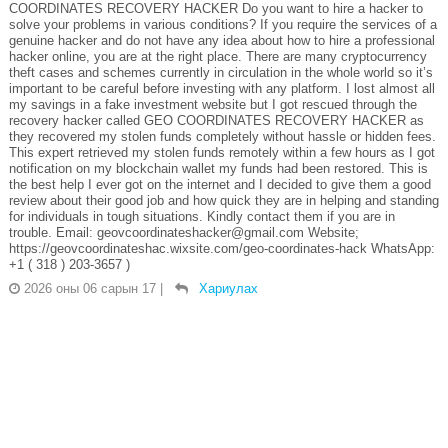
COORDINATES RECOVERY HACKER Do you want to hire a hacker to
solve your problems in various conditions? If you require the services of a
genuine hacker and do not have any idea about how to hire a professional
hacker online, you are at the right place. There are many cryptocurrency
theft cases and schemes currently in circulation in the whole world so it’s
important to be careful before investing with any platform. I lost almost all
my savings in a fake investment website but I got rescued through the
recovery hacker called GEO COORDINATES RECOVERY HACKER as
they recovered my stolen funds completely without hassle or hidden fees.
This expert retrieved my stolen funds remotely within a few hours as I got
notification on my blockchain wallet my funds had been restored. This is
the best help I ever got on the internet and I decided to give them a good
review about their good job and how quick they are in helping and standing
for individuals in tough situations. Kindly contact them if you are in
trouble. Email: geovcoordinateshacker@gmail.com Website;
https://geovcoordinateshac.wixsite.com/geo-coordinates-hack WhatsApp:
+1 ( 318 ) 203-3657 )
2026 оны 06 сарын 17
|
Хариулах