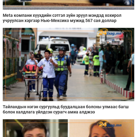
Meta компани хүүхдийн сэтгэл зүйн эрүүл мэндэд хохирол
учруулсан хэргээр Нью-Мексико мужид 567 сая доллар
төлөхөөр болжээ
Тайландын нэгэн сургуульд буудалцаан болсны улмаас багш
болон халдлага үйлдсэн сурагч амиа алджээ