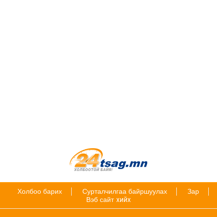
Холбоо барих
Сурталчилгаа байршуулах
Зар
Вэб сайт
хийх