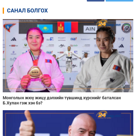
САНАЛ БОЛГОХ
Монголын жюү жицү дэлхийн түвшинд хүрснийг баталсан
Б.Хулан гэж хэн бэ?