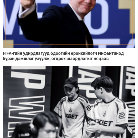
FIFA-гийн удирдлагууд одоогийн ерөнхийлөгч Инфантинод
бүрэн дэмжлэг үзүүлж, огцрох шаардлагыг няцаав