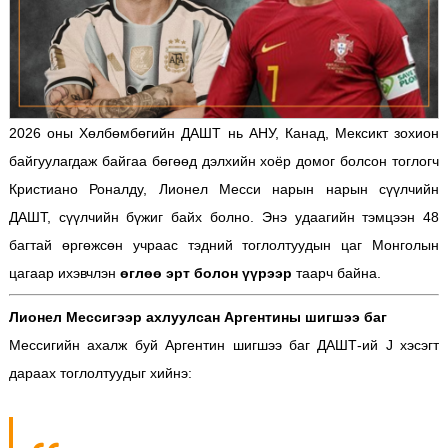
2026 оны Хөлбөмбөгийн ДАШТ нь АНУ, Канад, Мексикт зохион
байгуулагдаж байгаа бөгөөд дэлхийн хоёр домог болсон тоглогч
Кристиано Роналду, Лионел Месси нарын нарын сүүлчийн
ДАШТ, сүүлчийн бүжиг байх болно.
Энэ удаагийн тэмцээн 48
багтай өргөжсөн учраас тэдний тоглолтуудын цаг Монголын
цагаар ихэвчлэн
өглөө эрт болон үүрээр
таарч байна.
Лионел Мессигээр ахлуулсан Аргентины шигшээ баг
Мессигийн ахалж буй Аргентин шигшээ баг ДАШТ-ий J хэсэгт
дараах тоглолтуудыг хийнэ: