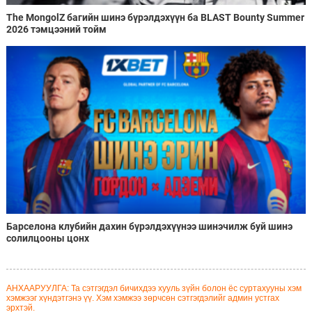
The MongolZ багийн шинэ бүрэлдэхүүн ба BLAST Bounty Summer
2026 тэмцээний тойм
Барселона клубийн дахин бүрэлдэхүүнээ шинэчилж буй шинэ
солилцооны цонх
АНХААРУУЛГА: Та сэтгэгдэл бичихдээ хууль зүйн болон ёс суртахууны хэм
хэмжээг хүндэтгэнэ үү. Хэм хэмжээ зөрчсөн сэтгэгдэлийг админ устгах
эрхтэй.