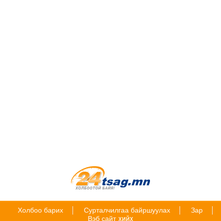
Холбоо барих
Сурталчилгаа байршуулах
Зар
Вэб сайт
хийх