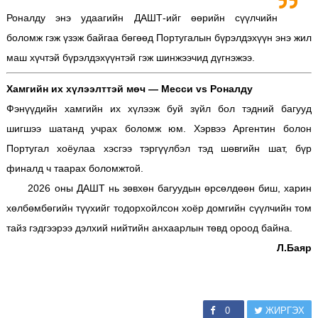
Роналду энэ удаагийн ДАШТ-ийг өөрийн сүүлчийн
боломж гэж үзэж байгаа бөгөөд Португалын бүрэлдэхүүн энэ жил
маш хүчтэй бүрэлдэхүүнтэй гэж шинжээчид дүгнэжээ.
Хамгийн их хүлээлттэй мөч — Месси vs Роналду
Фэнүүдийн хамгийн их хүлээж буй зүйл бол тэдний багууд
шигшээ шатанд учрах боломж юм. Хэрвээ Аргентин болон
Португал хоёулаа хэсгээ тэргүүлбэл тэд шөвгийн шат, бүр
финалд ч таарах боломжтой.
2026 оны ДАШТ нь зөвхөн багуудын өрсөлдөөн биш, харин
хөлбөмбөгийн түүхийг тодорхойлсон хоёр домгийн сүүлчийн том
тайз гэдгээрээ дэлхий нийтийн анхаарлын төвд ороод байна.
Л.Баяр
0
ЖИРГЭХ