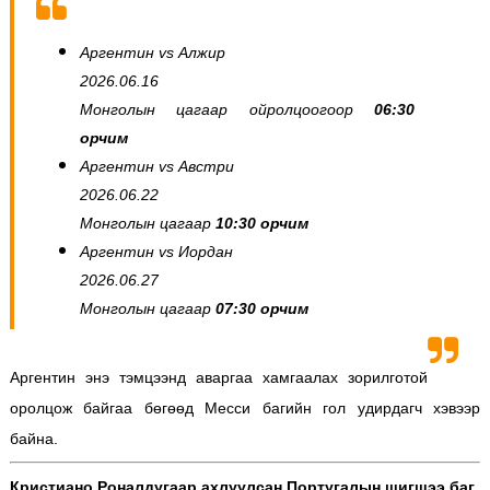
Аргентин vs Алжир
2026.06.16
Монголын цагаар ойролцоогоор
06:30
орчим
Аргентин vs Австри
2026.06.22
Монголын цагаар
10:30 орчим
Аргентин vs Иордан
2026.06.27
Монголын цагаар
07:30 орчим
Аргентин энэ тэмцээнд аваргаа хамгаалах зорилготой
оролцож байгаа бөгөөд Месси багийн гол удирдагч хэвээр
байна.
Кристиано Роналдугаар ахлуулсан Португалын шигшээ баг