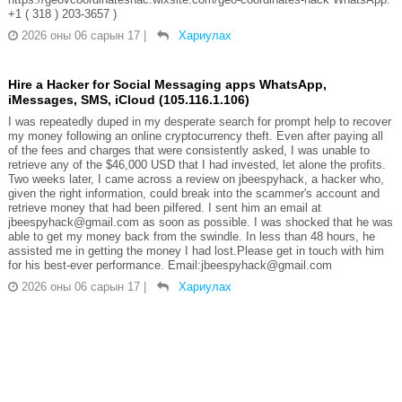
+1 ( 318 ) 203-3657 )
2026 оны 06 сарын 17
|
Хариулах
Hire a Hacker for Social Messaging apps WhatsApp,
iMessages, SMS, iCloud (105.116.1.106)
I was repeatedly duped in my desperate search for prompt help to recover
my money following an online cryptocurrency theft. Even after paying all
of the fees and charges that were consistently asked, I was unable to
retrieve any of the $46,000 USD that I had invested, let alone the profits.
Two weeks later, I came across a review on jbeespyhack, a hacker who,
given the right information, could break into the scammer's account and
retrieve money that had been pilfered. I sent him an email at
jbeespyhack@gmail.com as soon as possible. I was shocked that he was
able to get my money back from the swindle. In less than 48 hours, he
assisted me in getting the money I had lost.Please get in touch with him
for his best-ever performance. Email:jbeespyhack@gmail.com
2026 оны 06 сарын 17
|
Хариулах