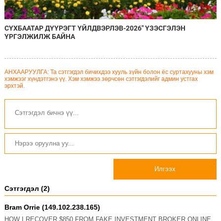
СҮХБААТАР ДҮҮРЭГТ ҮЙЛДВЭРЛЭВ-2026" ҮЗЭСГЭЛЭН
ҮРГЭЛЖИЛЖ БАЙНА
АНХААРУУЛГА: Та сэтгэгдэл бичихдээ хууль зүйн болон ёс суртахууны хэм
хэмжээг хүндэтгэнэ үү. Хэм хэмжээ зөрчсөн сэтгэгдэлийг админ устгах
эрхтэй.
Илгээх
Сэтгэгдэл (2)
Bram Orrie (149.102.238.165)
HOW I RECOVER $850 FROM FAKE INVESTMENT BROKER ONLINE