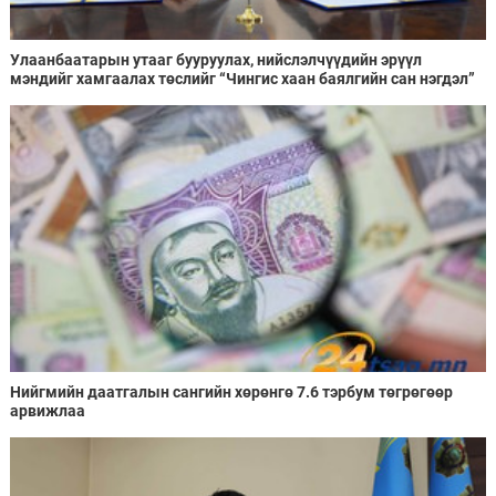
Улаанбаатарын утааг бууруулах, нийслэлчүүдийн эрүүл
мэндийг хамгаалах төслийг “Чингис хаан баялгийн сан нэгдэл”
ХХК-тай хамтран хэрэгжүүлнэ
Нийгмийн даатгалын сангийн хөрөнгө 7.6 тэрбум төгрөгөөр
арвижлаа