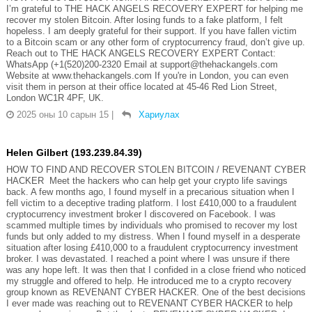
I’m grateful to THE HACK ANGELS RECOVERY EXPERT for helping me
recover my stolen Bitcoin. After losing funds to a fake platform, I felt
hopeless. I am deeply grateful for their support. If you have fallen victim
to a Bitcoin scam or any other form of cryptocurrency fraud, don’t give up.
Reach out to THE HACK ANGELS RECOVERY EXPERT Contact:
WhatsApp (+1(520)200-2320 Email at support@thehackangels.com
Website at www.thehackangels.com If you're in London, you can even
visit them in person at their office located at 45-46 Red Lion Street,
London WC1R 4PF, UK.
2025 оны 10 сарын 15
|
Хариулах
Helen Gilbert (193.239.84.39)
HOW TO FIND AND RECOVER STOLEN BITCOIN / REVENANT CYBER
HACKER Meet the hackers who can help get your crypto life savings
back. A few months ago, I found myself in a precarious situation when I
fell victim to a deceptive trading platform. I lost £410,000 to a fraudulent
cryptocurrency investment broker I discovered on Facebook. I was
scammed multiple times by individuals who promised to recover my lost
funds but only added to my distress. When I found myself in a desperate
situation after losing £410,000 to a fraudulent cryptocurrency investment
broker. I was devastated. I reached a point where I was unsure if there
was any hope left. It was then that I confided in a close friend who noticed
my struggle and offered to help. He introduced me to a crypto recovery
group known as REVENANT CYBER HACKER. One of the best decisions
I ever made was reaching out to REVENANT CYBER HACKER to help