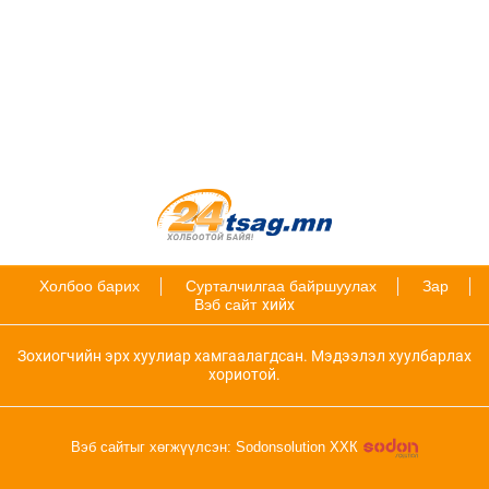
Холбоо барих
Сурталчилгаа байршуулах
Зар
Вэб сайт
хийх
Зохиогчийн эрх хуулиар хамгаалагдсан. Мэдээлэл хуулбарлах
хориотой.
Вэб сайтыг хөгжүүлсэн: Sodonsolution ХХК