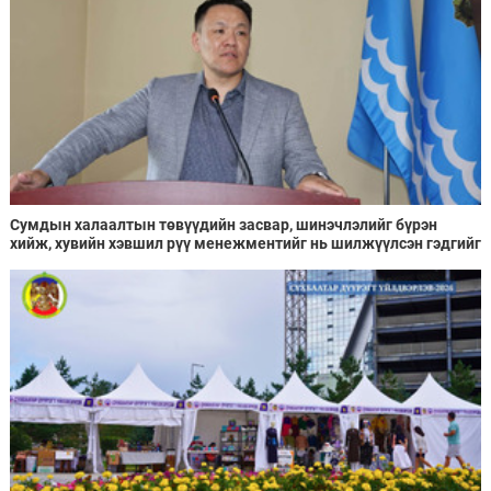
Сумдын халаалтын төвүүдийн засвар, шинэчлэлийг бүрэн
хийж, хувийн хэвшил рүү менежментийг нь шилжүүлсэн гэдгийг
онцоллоо