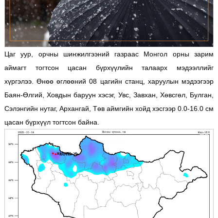
Цаг уур, орчны шинжилгээний газраас Монгол орны зарим
аймагт тогтсон цасан бүрхүүлийн талаарх мэдээллийг
хүргэлээ. Өнөө өглөөний 08 цагийн станц, харуулын мэдээгээр
Баян-Өлгий, Ховдын баруун хэсэг, Увс, Завхан, Хөвсгөл, Булган,
Сэлэнгийн нутаг, Архангай, Төв аймгийн хойд хэсгээр 0.0-16.0 см
цасан бүрхүүл тогтсон байна.