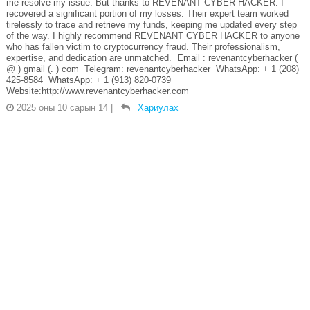
me resolve my issue. But thanks to REVENANT CYBER HACKER. I
recovered a significant portion of my losses. Their expert team worked
tirelessly to trace and retrieve my funds, keeping me updated every step
of the way. I highly recommend REVENANT CYBER HACKER to anyone
who has fallen victim to cryptocurrency fraud. Their professionalism,
expertise, and dedication are unmatched. Email : revenantcyberhacker (
@ ) gmail (. ) com Telegram: revenantcyberhacker WhatsApp: + 1 (208)
425-8584 WhatsApp: + 1 (913) 820-0739
Website:http://www.revenantcyberhacker.com
2025 оны 10 сарын 14
|
Хариулах