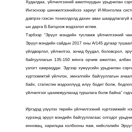
Худалдаа, үйлчилгээний ажилтнуудын урьдчилан сэрг
Ингэснээр шинжилгээнийхээ хариуг И-Монголиа систе
дэвтрээ гээсэн тохиолдолд дахин авах шаардлагагүй 
ын дарга Б.Батцоож мэдээлэл өглөө.
Тэрбээр “Эрүүл мэндийн тусламж үйлчилгээний чан
Эрүүл мэндийн сайдын 2017 оны А/145 дугаар тушаал
үйлдвэрлэл, үйлчилгээ, зочид буудал, боловсрол, эр
байгууллагын 135-150 мянга орчим ажилтан, албан
үзлэгт хамрагддаг. Эдгээр хүмүүсийн урьдчилан сэр
хүртээмжтэй үйлчлэх, эмнэлгийн байгууллагын ачаа
байх, статистик мэдээллүүд илүү бодит болж, бодл
үйлчилгээг цахимжуулахад туршлага болж байна” гэдг
Иргэдэд үзүүлэх төрийн үйлчилгээний хүртээмжийг н
хүрээнд эрүүл мэндийн байгууллагаас олгодог урьдчи
инновац, харилцаа холбооны яам, нийслэлийн Эрүүл