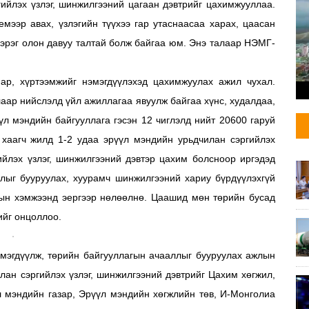
ийлэх үзлэг, шинжилгээний цагаан дэвтрийг цахимжууллаа.
мээр авах, үзлэгийн түүхээ гар утаснаасаа харах, цаасан
зэрэг олон давуу талтай болж байгаа юм. Энэ талаар НЭМГ-
ар, хүртээмжийг нэмэгдүүлэхэд цахимжуулах ажил чухал.
аар нийслэлд үйл ажиллагаа явуулж байгаа хүнс, худалдаа,
үүл мэндийн байгууллага гэсэн 12 чиглэлд нийт 20600 гаруй
 хаагч жилд 1-2 удаа эрүүл мэндийн урьдчилан сэргийлэх
гийлэх үзлэг, шинжилгээний дэвтэр цахим болсноор иргэдэд
ллыг бууруулах, хуурамч шинжилгээний хариу бүрдүүлэхгүй
огын хэмжээнд эергээр нөлөөлнө. Цаашид мөн төрийн бусад
ийг онцоллоо.
эмэгдүүлж, төрийн байгууллагын ачааллыг бууруулах ажлын
лан сэргийлэх үзлэг, шинжилгээний дэвтрийг Цахим хөгжил,
 мэндийн газар, Эрүүл мэндийн хөгжлийн төв, И-Монголиа