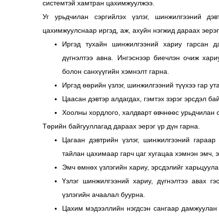
системтэй хамтран цахимжуулжээ.
Уг урьдчилан сэргийлэх үзлэг, шинжилгээний дэв
цахимжуулснаар иргэд, аж, ахуйн нэгжид дараах эерэг
Иргэд тухайн шинжилгээний хариу гарсан д
дүгнэлтээ авна. Ингэснээр биечлэн очиж хари
болон санхүүгийн хэмнэлт гарна.
Иргэд өөрийн үзлэг, шинжилгээний түүхээ гар у
Цаасан дэвтэр алдагдах, гэмтэх зэрэг эрсдэл ба
Хоолны хордлого, халдварт өвчнөөс урьдчилан 
Төрийн байгууллагад дараах эерэг үр дүн гарна.
Цагаан дэвтрийн үзлэг, шинжилгээний гараар
тайлан цахимаар гарч цаг хугацаа хэмнэн эмч,
Эмч өмнөх үзлэгийн хариу, эрсдэлийг харьцуула
Үзлэг шинжилгээний хариу, дүгнэлтээ авах г
үзлэгийн ачаалал буурна.
Цахим мэдээллийн нэгдсэн сангаар дамжуулан 