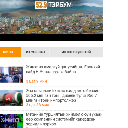
ШИНЭ
ИХ УНШСАН
ИХ СЭТГЭГДЭЛТЭЙ
Жинхэнэ амаргүй цаг үеийг нь Ерөнхий
сайд Н.Учрал туулж байна
3 цаг 9 мин
Энэ оны эхний хагас жилд авто бензин
505.2 мянган тонн, дизель түлш 956.7
мянган тонн импортолжээ
3 цаг 38 мин
Meta-ийн туршилтын хиймэл оюун ухаан
өөр компанийн системийг хакердсан
зөрчил илэрчээ