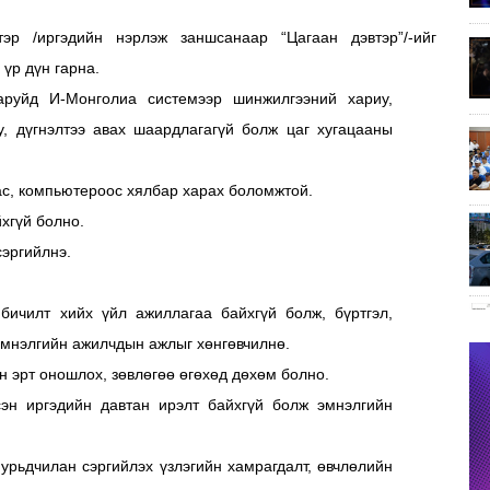
тэр /иргэдийн нэрлэж заншсанаар “Цагаан дэвтэр”/-ийг
 үр дүн гарна.
аруйд И-Монголиа системээр шинжилгээний хариу,
у, дүгнэлтээ авах шаардлагагүй болж цаг хугацааны
тас, компьютероос хялбар харах боломжтой.
йхгүй болно.
сэргийлнэ.
 бичилт хийх үйл ажиллагаа байхгүй болж, бүртгэл,
 эмнэлгийн ажилчдын ажлыг хөнгөвчилнө.
н эрт оношлох, зөвлөгөө өгөхөд дөхөм болно.
эсэн иргэдийн давтан ирэлт байхгүй болж эмнэлгийн
урьдчилан сэргийлэх үзлэгийн хамрагдалт, өвчлөлийн