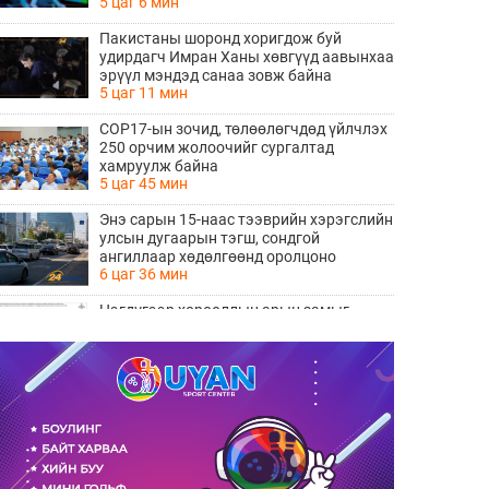
5 цаг 6 мин
Пакистаны шоронд хоригдож буй
удирдагч Имран Ханы хөвгүүд аавынхаа
эрүүл мэндэд санаа зовж байна
5 цаг 11 мин
COP17-ын зочид, төлөөлөгчдөд үйлчлэх
250 орчим жолоочийг сургалтад
хамруулж байна
5 цаг 45 мин
Энэ сарын 15-наас тээврийн хэрэгслийн
улсын дугаарын тэгш, сондгой
ангиллаар хөдөлгөөнд оролцоно
6 цаг 36 мин
Нэгдүгээр хорооллын арын замыг
наймдугаар сарын 6-ны 23:00 цагаас түр
хааж, борооны ус зайлуулах шугамын
6 цаг 38 мин
хөндлөн сэтэлгээ хийнэ
“Туул усан цогцолбор” төслийн
нэгдүгээр шатны ТЭЗҮ-ийг
боловсруулах ажил 90 хувийн
6 цаг 40 мин
гүйцэтгэлтэй байна