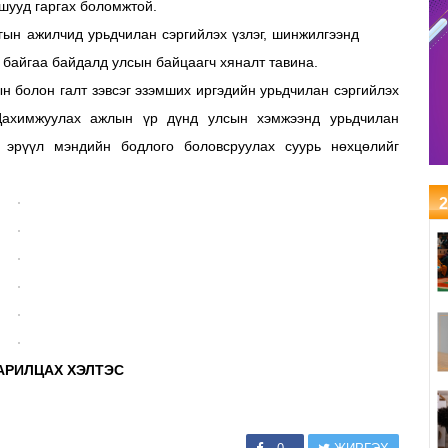
 шууд гаргах боломжтой.
гын ажилчид урьдчилан сэргийлэх үзлэг, шинжилгээнд
 байгаа байдалд улсын байцаагч хяналт тавина.
н болон галт зэвсэг эзэмших иргэдийн урьдчилан сэргийлэх
 Цахимжуулах ажлын үр дүнд улсын хэмжээнд урьдчилан
н эрүүл мэндийн бодлого боловсруулах суурь нөхцөлийг
2
АРИЛЦАХ ХЭЛТЭС