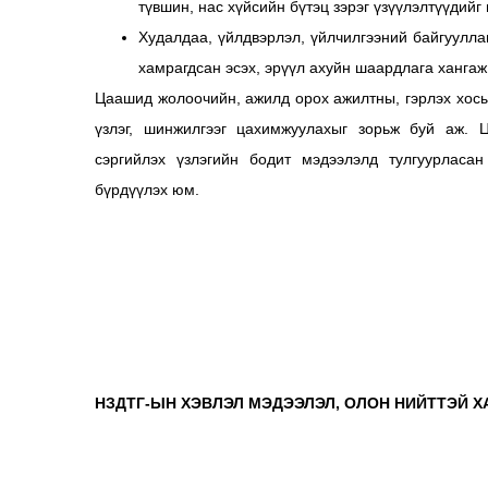
түвшин, нас хүйсийн бүтэц зэрэг үзүүлэлтүүдийг
Худалдаа, үйлдвэрлэл, үйлчилгээний байгуулла
хамрагдсан эсэх, эрүүл ахуйн шаардлага хангаж
Цаашид жолоочийн, ажилд орох ажилтны, гэрлэх хосы
үзлэг, шинжилгээг цахимжуулахыг зорьж буй аж.
сэргийлэх үзлэгийн бодит мэдээлэлд тулгуурласа
бүрдүүлэх юм.
НЗДТГ-ЫН ХЭВЛЭЛ МЭДЭЭЛЭЛ, ОЛОН НИЙТТЭЙ Х