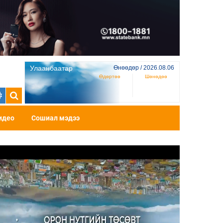
Улаанбаатар
Өнөөдөр / 2026.08.06
Өдөртөө
Шөнөдөө
идео
Сошиал мэдээ