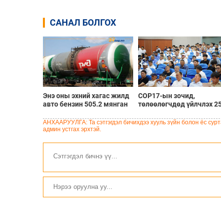
САНАЛ БОЛГОХ
Энэ оны эхний хагас жилд
COP17-ын зочид,
авто бензин 505.2 мянган
төлөөлөгчдөд үйлчлэх 2
тонн, дизель түлш 956.7
орчим жолоочийг
мянган тонн импортолжээ
сургалтад хамруулж бай
АНХААРУУЛГА: Та сэтгэгдэл бичихдээ хууль зүйн болон ёс сурта
админ устгах эрхтэй.