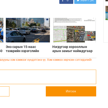
0
ЖИРГЭХ
Энэ сарын 15-наас
Нэгдүгээр хорооллын
50
тээврийн хэрэгслийн
арын замыг наймдугаар
улсын дугаарын тэгш,
сарын 6-ны 23:00 цагаас
на
сондгой ангиллаар
түр хааж, борооны ус
хууны хэм хэмжээг хүндэтгэнэ үү. Хэм хэмжээ зөрчсөн сэтгэгдэлийг
хөдөлгөөнд оролцоно
зайлуулах шугамын
хөндлөн сэтэлгээ хийнэ
Илгээх