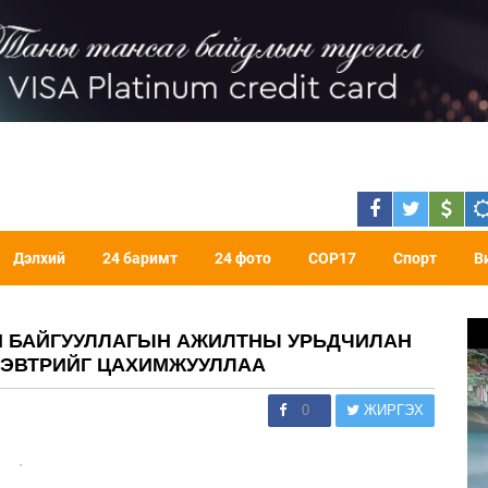
Дэлхий
24 баримт
24 фото
COP17
Спорт
В
УЙ БАЙГУУЛЛАГЫН АЖИЛТНЫ УРЬДЧИЛАН
ДЭВТРИЙГ ЦАХИМЖУУЛЛАА
0
ЖИРГЭХ