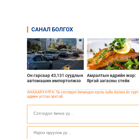
САНАЛ БОЛГОХ
Он гарсаар 43,131 суудлын
Амралтын өдрийн жор:
автомашин импортолжээ
Яргай загасны стейк
АНХААРУУЛГА: Та сэтгэгдэл бичихдээ хууль зүйн болон ёс сурта
админ устгах эрхтэй.