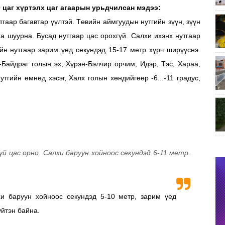
0 цаг хүртэлх
цаг агаарын урьдчилсан мэдээ:
тгаар багавтар үүлтэй. Төвийн аймгуудын нутгийн зүүн, зүүн
га шуурна. Бусад нутгаар цас орохгүй. Салхи ихэнх нутгаар
ийн нутгаар зарим үед секундэд 15-17 метр хүрч ширүүснэ.
г-Байдраг голын эх, Хүрэн-Бэлчир орчим, Идэр, Тэс, Хараа,
утгийн өмнөд хэсэг, Халх голын хөндийгөөр -6...-11 градус,
үй цас орно. Салхи баруун хойноос секундэд 6-11 метр.
хи баруун хойноос секундэд 5-10 метр, зарим үед
үйтэн байна.