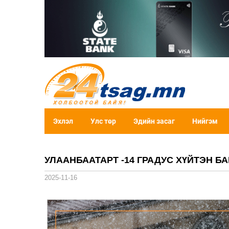
Эхлэл
Улс төр
Эдийн засаг
Нийгэм
УЛААНБААТАРТ -14 ГРАДУС ХҮЙТЭН Б
2025-11-16