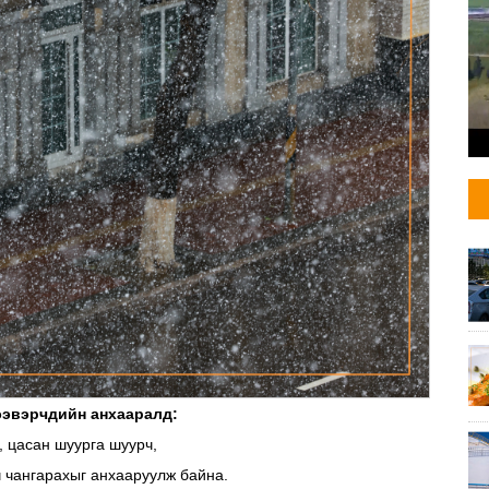
ээвэрчдийн анхааралд:
, цасан шуурга шуурч,
рч чангарахыг анхааруулж байна.