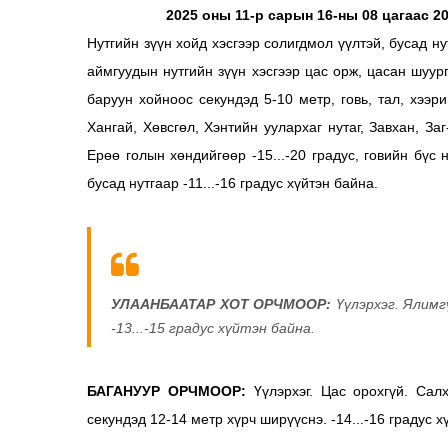
2025 оны 11-р сарын 16-ны 08 цагаас 2
Нутгийн зүүн хойд хэсгээр солигдмол үүлтэй, бусад ну
аймгуудын нутгийн зүүн хэсгээр цас орж, цасан шуур
баруун хойноос секундэд 5-10 метр, говь, тал, хээр
Хангай, Хөвсгөл, Хэнтийн уулархаг нутаг, Завхан, За
Ерөө голын хөндийгөөр -15...-20 градус, говийн бүс н
бусад нутгаар -11...-16 градус хүйтэн байна.
УЛААНБААТАР ХОТ ОРЧМООР:
Үүлэрхэг. Ялимг
-13...-15 градус хүйтэн байна.
БАГАНУУР ОРЧМООР:
Үүлэрхэг. Цас орохгүй. Сал
секундэд 12-14 метр хүрч ширүүснэ. -14...-16 градус х