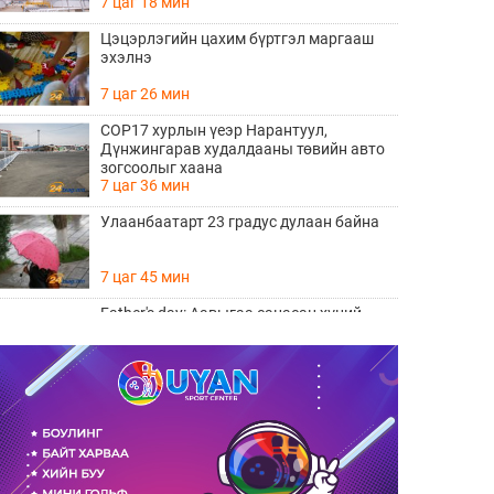
7 цаг 18 мин
Цэцэрлэгийн цахим бүртгэл маргааш
эхэлнэ
7 цаг 26 мин
COP17 хурлын үеэр Нарантуул,
Дүнжингарав худалдааны төвийн авто
зогсоолыг хаана
7 цаг 36 мин
Улаанбаатарт 23 градус дулаан байна
7 цаг 45 мин
Father's day: Аавыгаа санасан хүний
ЗААВАЛ унших 8 шүлэг
Өчигдөр 11 цаг 15 мин
Өнөөдөр тоглолтоо хийх гэж байгаа THE
HU хамтлагийн алдартай 10 дуу
Өчигдөр 10 цаг 20 мин