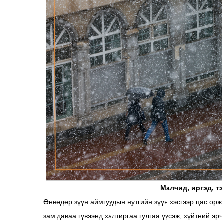
Малчид, иргэд, т
Өнөөдөр зүүн аймгуудын нутгийн зүүн хэсгээр цас орж
зам даваа гүвээнд халтиргаа гулгаа үүсэж, хүйтний э