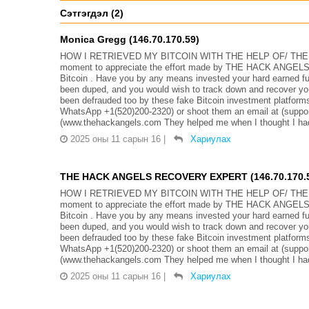
Сэтгэгдэл (2)
Monica Gregg (146.70.170.59)
HOW I RETRIEVED MY BITCOIN WITH THE HELP OF/ THE H
moment to appreciate the effort made by THE HACK ANGE
Bitcoin . Have you by any means invested your hard earned fun
been duped, and you would wish to track down and recover y
been defrauded too by these fake Bitcoin investment platforms
WhatsApp +1(520)200-2320) or shoot them an email at (suppo
(www.thehackangels.com They helped me when I thought I had 
2025 оны 11 сарын 16
|
Хариулах
THE HACK ANGELS RECOVERY EXPERT (146.70.170.
HOW I RETRIEVED MY BITCOIN WITH THE HELP OF/ THE H
moment to appreciate the effort made by THE HACK ANGE
Bitcoin . Have you by any means invested your hard earned fun
been duped, and you would wish to track down and recover y
been defrauded too by these fake Bitcoin investment platforms
WhatsApp +1(520)200-2320) or shoot them an email at (suppo
(www.thehackangels.com They helped me when I thought I had 
2025 оны 11 сарын 16
|
Хариулах