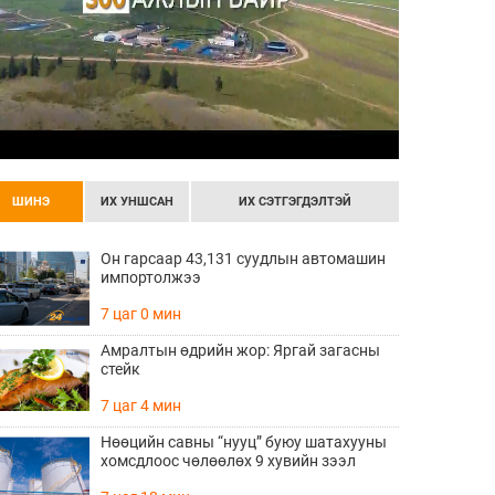
ШИНЭ
ИХ УНШСАН
ИХ СЭТГЭГДЭЛТЭЙ
Он гарсаар 43,131 суудлын автомашин
импортолжээ
7 цаг 0 мин
Амралтын өдрийн жор: Яргай загасны
стейк
7 цаг 4 мин
Нөөцийн савны “нууц” буюу шатахууны
хомсдлоос чөлөөлөх 9 хувийн зээл