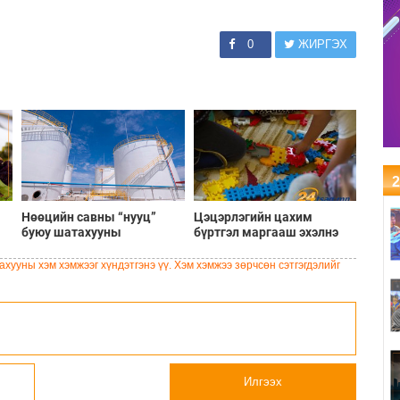
0
ЖИРГЭХ
2
Нөөцийн савны “нууц”
Цэцэрлэгийн цахим
буюу шатахууны
бүртгэл маргааш эхэлнэ
хомсдлоос чөлөөлөх 9
хувийн зээл
хууны хэм хэмжээг хүндэтгэнэ үү. Хэм хэмжээ зөрчсөн сэтгэгдэлийг
Илгээх