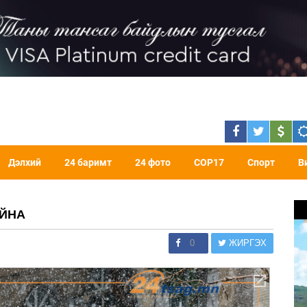
Дэлхий
24 баримт
24 фото
COP17
Спорт
В
АЙНА
0
ЖИРГЭХ