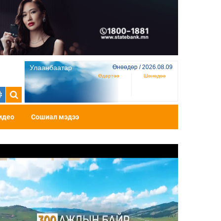
Улаанбаатар
Өнөөдөр / 2026.08.09
Өдөртөө
Шөнөдөө
идео
Сошиал мэдээ