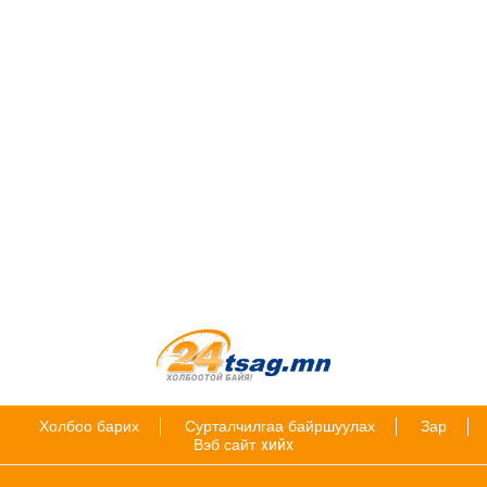
Холбоо барих
Сурталчилгаа байршуулах
Зар
Вэб сайт
хийх