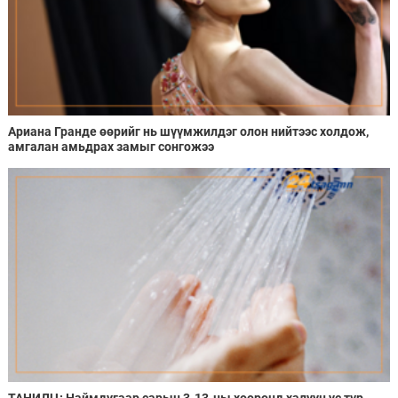
Ариана Гранде өөрийг нь шүүмжилдэг олон нийтээс холдож,
амгалан амьдрах замыг сонгожээ
ТАНИЛЦ: Наймдугаар сарын 3-13-ны хооронд халуун ус түр