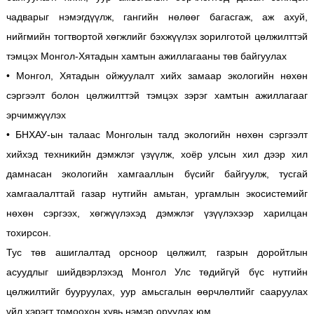
чадварыг нэмэгдүүлж, гангийн нөлөөг багасгаж, аж ахуй,
нийгмийн тогтвортой хөгжлийг бэхжүүлэх зорилготой цөлжилттэй
тэмцэх Монгол-Хятадын хамтын ажиллагааны төв байгуулах
• Монгол, Хятадын ойжуулалт хийх замаар экологийн нөхөн
сэргээлт болон цөлжилттэй тэмцэх зэрэг хамтын ажиллагааг
эрчимжүүлэх
• БНХАУ-ын талаас Монголын талд экологийн нөхөн сэргээлт
хийхэд техникийн дэмжлэг үзүүлж, хоёр улсын хил дээр хил
дамнасан экологийн хамгааллын бүсийг байгуулж, тусгай
хамгаалалттай газар нутгийн амьтан, ургамлын экосистемийг
нөхөн сэргээх, хөгжүүлэхэд дэмжлэг үзүүлэхээр харилцан
тохирсон.
Тус төв ашиглалтад орсноор цөлжилт, газрын доройтлын
асуудлыг шийдвэрлэхэд Монгол Улс төдийгүй бүс нутгийн
цөлжилтийг бууруулах, уур амьсгалын өөрчлөлтийг сааруулах
үйл хэрэгт томоохон хувь нэмэр оруулах юм.