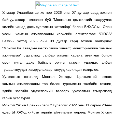
Улмаар Улаанбаатар хотноо 2026 оны 07 дугаар сард зохион
байгуулахаар төлөвлөж буй "Монголын цөлжилтийг сааруулах
хилийн чанад дахь сургалтын хөтөлбөр" болон БНХАУ-ын Олон
улсын хамтын ажиллагааны хөгжлийн агентлагаас /CIDCA/
Бээжин хотод 2026 оны 09 дүгээр сард зохион байгуулах
“Монгол ба Хятадын цөлжилтийн хяналт, мониторингийн хамтын
ажиллагаа" сургалтад салбар яамны харьяа агентлаг болон
орон нутаг дахь байгаль орчны газрын удирдах албан
тушаалтнуудыг хамруулахаар талууд харилцан тохирлоо.
Уулзалтын төгсгөлд, Монгол, Хятадын Цөлжилттэй тэмцэх
хамтын ажиллагааны төв болон туршилтын талбайн техник,
эдийн засгийн үндэслэлийн талаарх уулзалтын тэмдэглэлд
гарын үсэг зурав.
Монгол Улсын Ерөнхийлөгч У.Хүрэлсүх 2022 оны 11 сарын 28-ны
өдөр БНХАУ-д хийсэн төрийн айлчлалын мөрөөр Монгол Улсын