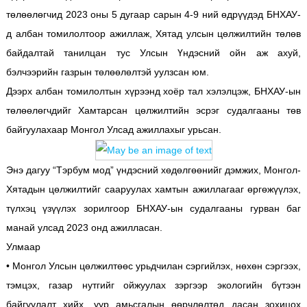
төлөөлөгчид 2023 оны 5 дугаар сарын 4-9 ний өдрүүдэд БНХАУ-
д албан томилолтоор ажиллаж, Хятад улсын цөлжилтийн төлөв
байдалтай танилцан тус Улсын Үндэсний ойн аж ахуй,
бэлчээрийн газрын төлөөлөлтэй уулзсан юм.
Дээрх албан томилолтын хүрээнд хоёр тал хэлэлцэж, БНХАУ-ын
төлөөлөгчдийг Хамтарсан цөлжилтийн эсрэг судалгааны төв
байгуулахаар Монгол Улсад ажиллахыг урьсан.
Энэ дагуу “Тэрбум мод” үндэсний хөдөлгөөнийг дэмжих, Монгол-
Хятадын цөлжилтийг сааруулах хамтын ажиллагааг өргөжүүлэх,
түлхэц үзүүлэх зорилгоор БНХАУ-ын судалгааны гурван баг
манай улсад 2023 онд ажилласан.
Улмаар
• Монгол Улсын цөлжилтөөс урьдчилан сэргийлэх, нөхөн сэргээх,
тэмцэх, газар нутгийг ойжуулах зэргээр экологийн бүтээн
байгуулалт хийх, уур амьсгалын өөрчлөлтөд дасан зохицох