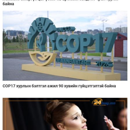
байна
COP17 хурлын бэлтгэл ажил 90 хувийн гүйцэтгэлтэй байна