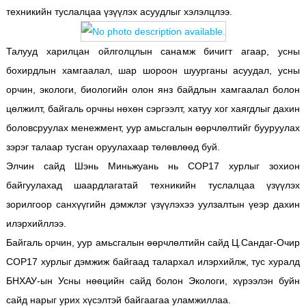
техникийн туслалцаа үзүүлэх асуудлыг хэлэлцлээ.
Талууд харилцан ойлголцлын санамж бичигт агаар, усны
бохирдлын хамгаалал, шар шороон шуурганы асуудал, усны
орчин, экологи, биологийн олон янз байдлын хамгаалал болон
цөлжилт, байгаль орчны нөхөн сэргээлт, хатуу хог хаягдлыг дахин
боловсруулах менежмент, уур амьсгалын өөрчлөлтийг бууруулах
зэрэг талаар тусган оруулахаар төлөвлөөд буй.
Элчин сайд Шэнь Миньжуань нь СОР17 хурлыг зохион
байгуулахад шаардлагатай техникийн туслалцаа үзүүлэх
зорилгоор санхүүгийн дэмжлэг үзүүлэхээ уулзалтын үеэр дахин
илэрхийллээ.
Байгаль орчин, уур амьсгалын өөрчлөлтийн сайд Ц.Сандаг-Очир
COP17 хурлыг дэмжиж байгаад талархал илэрхийлж, тус хуралд
БНХАУ-ын Усны нөөцийн сайд болон Экологи, хүрээлэн буйн
сайд нарыг урих хүсэлтэй байгаагаа уламжиллаа.