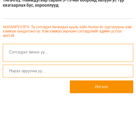
хязгаарлах бүс, хорооллууд
АНХААРУУЛГА: Та сэтгэгдэл бичихдээ хууль зүйн болон ёс суртахууны хэм
хэмжээг хүндэтгэнэ үү. Хэм хэмжээ зөрчсөн сэтгэгдэлийг админ устгах
эрхтэй.
Илгээх