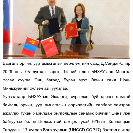
Байгаль орчин, уур амьсгалын өөрчлөлтийн сайд Ц.Сандаг-Очир
2026 оны 05 дугаар сарын 14-ний өдөр БНХАУ-аас Монгол
Улсад суугаа Онц бөгөөд Бүрэн эрхт Элчин сайд Шэнь
Миньжуанийг хүлээн авч уулзлаа.
Уулзалтаар БНХАУ-ын Экологи, хүрээлэн буй орчны яамтай
байгаль орчин, уур амьсгалын өөрчлөлтийн салбарт хамтран
ажиллах тухай харилцан ойлголцлын санамж бичгийг шинэчлэн
байгуулах болон Цөлжилттэй тэмцэх тухай НҮБ-ын Конвенцын
Талуудын 17 дугаар Бага хурлын (UNCCD COP17) бэлтгэл ажилд