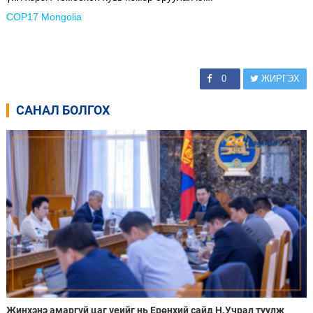
COP17 Mongolia
0
ЖИРГЭХ
САНАЛ БОЛГОХ
Жинхэнэ амаргүй цаг үеийг нь Ерөнхий сайд Н.Учрал туулж