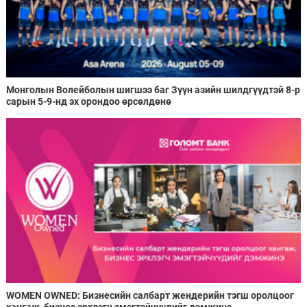
Монголын Волейболын шигшээ баг Зүүн азийн шилдгүүдтэй 8-р
сарын 5-9-нд эх орондоо өрсөлдөнө
WOMEN OWNED: Бизнесийн салбарт жендерийн тэгш оролцоог