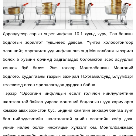
Дөрөвдүгээр сарын эцэст инфляц 10.1 хувьд хүрч, Төв банкны
бодлогын зорилтот түвшнөөс давсан. Үүнтэй холбоотойгоор
олон нийт, мэргэжилтнүүд инфляц энэ онд Монголбанкны зорилт
болох 6 хувийн орчимд хадгалагдах боломжтой эсэх асуудлыг
хөндөж буй билээ. Энэ талаар Монголбанкны Мөнгөний
бодлого, судалгааны газрын захирал Н.Ургамалсувд Блүүмбэрг
телевизэд өгсөн ярилцлагадаа дурдсан байна.
Тэрээр “Одоогийн инфляцын өсөлт голчлон нийлүүлэлтийн
шалтгаантай байгаа учраас мөнгөний бодлогын шууд хариу арга
хэмжээ авах зохистой бус. Бидний хамгийн анхаарч байгаа зүйл
бол нийлүүлэлтийн шалтгаантай үнийн өсөлтийн хоёр дахь
үеийн нөлөө болон инфляцын хүлээлт юм. Монголбанкнаас
хийсэн иргэдийн инфляцын хүлээлтийн судалгааны үр дүнгээр