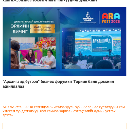
хангаж, бизнес эрхлэгч эмэгтэйчүүдийг дэмжинэ
“Архангайд бүтээв” бизнес форумыг Төрийн банк дэмжин
ажиллалаа
АНХААРУУЛГА: Та сэтгэгдэл бичихдээ хууль зүйн болон ёс суртахууны хэм
хэмжээг хүндэтгэнэ үү. Хэм хэмжээ зөрчсөн сэтгэгдэлийг админ устгах
эрхтэй.