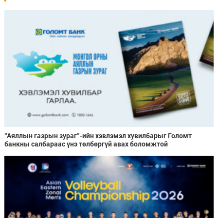
“Аяллын газрын зураг”-ийн хэвлэмэл хувилбарыг Голомт
банкны салбараас үнэ төлбөргүй авах боломжтой