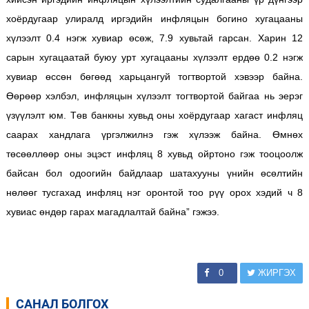
хоёрдугаар улиралд иргэдийн инфляцын богино хугацааны
хүлээлт 0.4 нэгж хувиар өсөж, 7.9 хувьтай гарсан. Харин 12
сарын хугацаатай буюу урт хугацааны хүлээлт ердөө 0.2 нэгж
хувиар өссөн бөгөөд харьцангуй тогтвортой хэвээр байна.
Өөрөөр хэлбэл, инфляцын хүлээлт тогтвортой байгаа нь эерэг
үзүүлэлт юм. Төв банкны хувьд оны хоёрдугаар хагаст инфляц
саарах хандлага үргэлжилнэ гэж хүлээж байна. Өмнөх
төсөөллөөр оны эцэст инфляц 8 хувьд ойртоно гэж тооцоолж
байсан бол одоогийн байдлаар шатахууны үнийн өсөлтийн
нөлөөг тусгахад инфляц нэг оронтой тоо рүү орох хэдий ч 8
хувиас өндөр гарах магадлалтай байна” гэжээ.
0
ЖИРГЭХ
САНАЛ БОЛГОХ