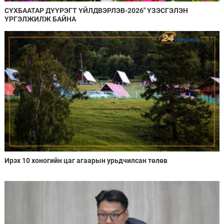
СҮХБААТАР ДҮҮРЭГТ ҮЙЛДВЭРЛЭВ-2026" ҮЗЭСГЭЛЭН
ҮРГЭЛЖИЛЖ БАЙНА
Ирэх 10 хоногийн цаг агаарын урьдчилсан төлөв