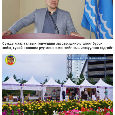
Сумдын халаалтын төвүүдийн засвар, шинэчлэлийг бүрэн
хийж, хувийн хэвшил рүү менежментийг нь шилжүүлсэн гэдгийг
онцоллоо