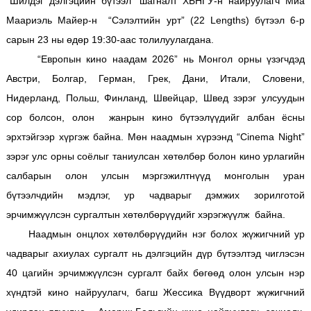
“Шилдэг дэлгэцийн бүтээл” шагналт ХБНГУ-н найруулагч Миа
Маариэль Майер-н “Сэлэлтийн урт” (22 Lengths) бүтээл 6-р
сарын 23 ны өдөр 19:30-аас толилуулагдана.
“Европын кино наадам 2026” нь Монгол орны үзэгчдэд
Австри,
Болгар, Герман, Грек, Дани, Итали, Словени,
Нидерланд, Польш, Финланд, Швейцар, Швед зэрэг улсуудын
сор болсон, олон жанрын кино бүтээлүүдийг албан ёсны
эрхтэйгээр хүргэж байна. Мөн наадмын хүрээнд “Cinema Night”
зэрэг улс орны соёлыг таниулсан хөтөлбөр болон кино урлагийн
салбарын олон улсын мэргэжилтнүүд монголын уран
бүтээлчдийн мэдлэг, ур чадварыг дэмжих зорилготой
эрчимжүүлсэн сургалтын хөтөлбөрүүдийг хэрэгжүүлж байна.
Наадмын онцлох хөтөлбөрүүдийн нэг болох жүжигчний ур
чадварыг ахиулах сургалт нь дэлгэцийн дүр бүтээлтэд чиглэсэн
40 цагийн эрчимжүүлсэн сургалт байх бөгөөд олон улсын нэр
хүндтэй кино найруулагч, багш Жессика Вүүдворт жүжигчний