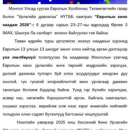
Монгол Улсад суугаа Европын Холбооны Төлөөлөгчийн газар
болон “Урлагийн давлагаа” НҮТББ хамтран
“Европын кино
наадам 2026”
-г 6 дугаар сарын 23–27-ны өдрүүдэд Өргөө 3
IMAX, Шангри Ла салбарт зохион байгуулах гэж байна.
Таван өдрийн турш үргэлжлэх энэхүү наадмын хүрээнд
Европын 13 улсын 13 шилдэг киног олон нийтэд өргөн дэлгэцээр
үнэ төлбөргүй
толилуулах ба наадмаар Монголын үзэгчид
Европын кино урлагийн өнгө төрхийг мэдрэхийн зэрэгцээ,
дэлхий дахинаа тулгарч буй олон асуудлуудыг хөндсөн дуу
хоолой, гүн гүнзгий илэрхийлэлтэй кино урлагаар дамжин
танилцах боломж бүрдээд байна. Үүнд гэр бүлийн харилцаа,
өсвөр нас, хөгжлийн бэрхшээлтэй иргэн, байгаль хамгаалал,
сошиал хэрэглээ, өөрийгөө олж нээх зэрэг өнөөгийн нийгмийг
тольдсон олон сэдэвт бүтээлүүд багтсаныг онцлууштай.
Нээлтийн үзвэрээр 2025 оны Хессений Кино Урлагийн