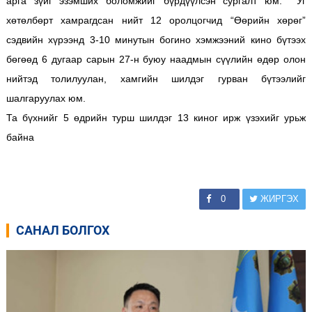
арга зүйг эзэмших боломжийг бүрдүүлсэн сургалт юм. Уг
хөтөлбөрт хамрагдсан нийт 12 оролцогчид “Өөрийн хөрөг”
сэдвийн хүрээнд 3-10 минутын богино хэмжээний кино бүтээх
бөгөөд 6 дугаар сарын 27-н буюу наадмын сүүлийн өдөр олон
нийтэд толилуулан, хамгийн шилдэг гурван бүтээлийг
шалгаруулах юм.
Та бүхнийг 5 өдрийн турш шилдэг 13 киног ирж үзэхийг урьж
байна
0
ЖИРГЭХ
САНАЛ БОЛГОХ