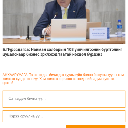
Б.Пүрэвдагва: Найман салбарын 103 үйлчилгээний бүртгэлийг
цуцалснаар бизнес эрхлэхэд таатай нөхцөл бүрдэнэ
АНХААРУУЛГА: Та сэтгэгдэл бичихдээ хууль зүйн болон ёс суртахууны хэм
хэмжээг хүндэтгэнэ үү. Хэм хэмжээ зөрчсөн сэтгэгдэлийг админ устгах
эрхтэй.