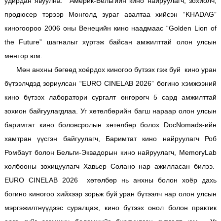
удирдан явуулна. Америк-Бельгийн кино найруулагч, зохиолч,
продюсер тэрээр Монголд зураг авалтаа хийсэн “KHADAG”
киногоороо 2006 оны Венецийн кино наадмаас “Golden Lion of
the Future” шагналыг хүртэж байсан амжилттай олон улсын
ментор юм.
Мөн анхны бөгөөд хоёрдох киногоо бүтээх гэж буй кино уран
бүтээлчдэд зориулсан “EURO CINELAB 2026” богино хэмжээний
кино бүтээх лаборатори сургалт өнгөрөгч 5 сард амжилттай
зохион байгуулагдлаа. Уг хөтөлбөрийн багш нараар олон улсын
баримтат кино боловсролын хөтөлбөр болох DocNomads-ийн
хамтран үүсгэн байгуулагч, Баримтат кино найруулагч Роб
Ромбаут болон Бельги-Эквадорын кино найруулагч, MemoryLab
холбооны зохицуулагч Хавьер Солано нар ажилласан билээ.
EURO CINELAB 2026 хөтөлбөр нь анхны болон хоёр дахь
богино киногоо хийхээр зорьж буй уран бүтээлч нар олон улсын
мэргэжилтнүүдээс суралцаж, кино бүтээх онол болон практик