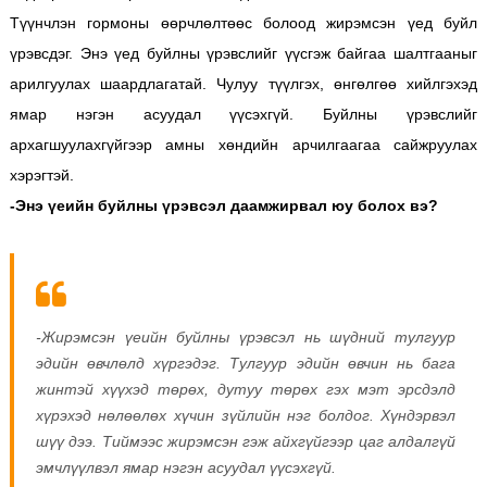
Түүнчлэн гормоны өөрчлөлтөөс болоод жирэмсэн үед буйл
үрэвсдэг. Энэ үед буйлны үрэвслийг үүсгэж байгаа шалтгааныг
арилгуулах шаардлагатай. Чулуу түүлгэх, өнгөлгөө хийлгэхэд
ямар нэгэн асуудал үүсэхгүй. Буйлны үрэвслийг
архагшуулахгүйгээр амны хөндийн арчилгаагаа сайжруулах
хэрэгтэй.
-Энэ үеийн буйлны үрэвсэл даамжирвал юу болох вэ?
-Жирэмсэн үеийн буйлны үрэвсэл нь шүдний тулгуур
эдийн өвчлөлд хүргэдэг. Тулгуур эдийн өвчин нь бага
жинтэй хүүхэд төрөх, дутуу төрөх гэх мэт эрсдэлд
хүрэхэд нөлөөлөх хүчин зүйлийн нэг болдог. Хүндэрвэл
шүү дээ. Тиймээс жирэмсэн гэж айхгүйгээр цаг алдалгүй
эмчлүүлвэл ямар нэгэн асуудал үүсэхгүй.