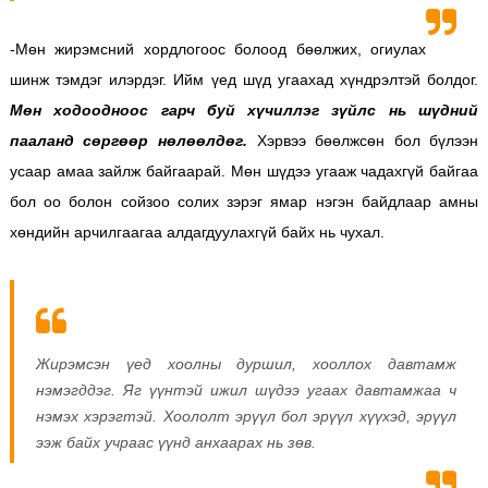
-Мөн жирэмсний хордлогоос болоод бөөлжих, огиулах
шинж тэмдэг илэрдэг. Ийм үед шүд угаахад хүндрэлтэй болдог.
Мөн ходоодноос гарч буй хүчиллэг зүйлс нь шүдний
пааланд сөргөөр нөлөөлдөг.
Хэрвээ бөөлжсөн бол бүлээн
усаар амаа зайлж байгаарай. Мөн шүдээ угааж чадахгүй байгаа
бол оо болон сойзоо солих зэрэг ямар нэгэн байдлаар амны
хөндийн арчилгаагаа алдагдуулахгүй байх нь чухал.
Жирэмсэн үед хоолны дуршил, хооллох давтамж
нэмэгддэг. Яг үүнтэй ижил шүдээ угаах давтамжаа ч
нэмэх хэрэгтэй. Хоололт эрүүл бол эрүүл хүүхэд, эрүүл
ээж байх учраас үүнд анхаарах нь зөв.