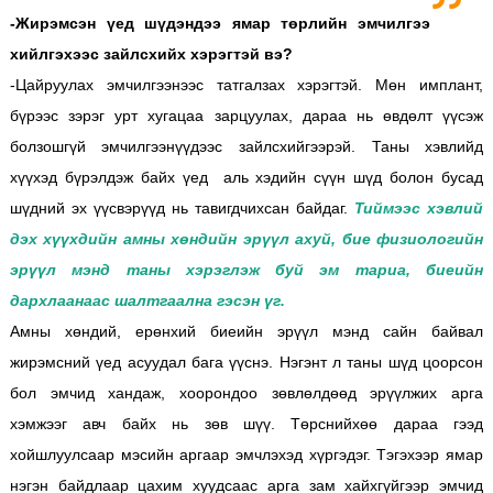
-Жирэмсэн үед шүдэндээ ямар төрлийн эмчилгээ
хийлгэхээс зайлсхийх хэрэгтэй вэ?
-Цайруулах эмчилгээнээс татгалзах хэрэгтэй. Мөн имплант,
бүрээс зэрэг урт хугацаа зарцуулах, дараа нь өвдөлт үүсэж
болзошгүй эмчилгээнүүдээс зайлсхийгээрэй. Таны хэвлийд
хүүхэд бүрэлдэж байх үед аль хэдийн сүүн шүд болон бусад
шүдний эх үүсвэрүүд нь тавигдчихсан байдаг.
Тиймээс хэвлий
дэх хүүхдийн амны хөндийн эрүүл ахуй, бие физиологийн
эрүүл мэнд таны хэрэглэж буй эм тариа, биеийн
дархлаанаас шалтгаална гэсэн үг.
Амны хөндий, ерөнхий биеийн эрүүл мэнд сайн байвал
жирэмсний үед асуудал бага үүснэ. Нэгэнт л таны шүд цоорсон
бол эмчид хандаж, хоорондоо зөвлөлдөөд эрүүлжих арга
хэмжээг авч байх нь зөв шүү. Төрснийхөө дараа гээд
хойшлуулсаар мэсийн аргаар эмчлэхэд хүргэдэг. Тэгэхээр ямар
нэгэн байдлаар цахим хуудсаас арга зам хайхгүйгээр эмчид