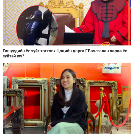
Гишүүдийн ёс зүйг тогтоох Цэцийн дарга Г.Баясгалан өөрөө ёс
зүйтэй юу?