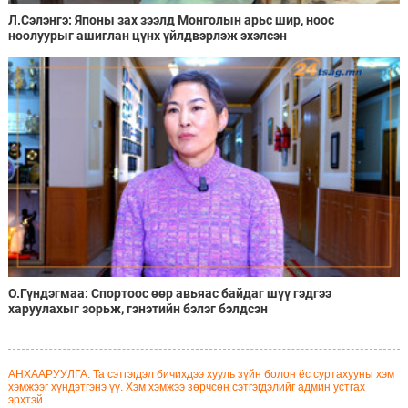
Л.Сэлэнгэ: Японы зах зээлд Монголын арьс шир, ноос
ноолуурыг ашиглан цүнх үйлдвэрлэж эхэлсэн
О.Гүндэгмаа: Спортоос өөр авьяас байдаг шүү гэдгээ
харуулахыг зорьж, гэнэтийн бэлэг бэлдсэн
АНХААРУУЛГА: Та сэтгэгдэл бичихдээ хууль зүйн болон ёс суртахууны хэм
хэмжээг хүндэтгэнэ үү. Хэм хэмжээ зөрчсөн сэтгэгдэлийг админ устгах
эрхтэй.