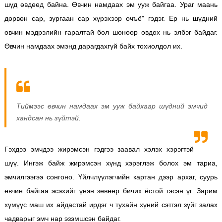
шүд өвдөөд байна. Өвчин намдаах эм ууж байгаа. Ураг маань
дөрвөн сар, зургаан сар хүрэхээр очъё" гэдэг. Ер нь шүдний
өвчин мэдрэлийн гаралтай бол шөнөөр өвдөх нь элбэг байдаг.
Өвчин намдаах эмэнд дарагдахгүй байх тохиолдол их.
Тиймээс өвчин намдаах эм ууж байхаар шүдний эмчид
хандсан нь зүйтэй.
Гэхдээ эмчдээ жирэмсэн гэдгээ заавал хэлэх хэрэгтэй
шүү. Ингэж байж жирэмсэн хүнд хэрэглэж болох эм тариа,
эмчилгээгээ сонгоно. Үйлчлүүлэгчийн картан дээр архаг, суурь
өвчин байгаа эсэхийг үнэн зөвөөр бичих ёстой гэсэн үг. Зарим
хүмүүс маш их айдастай ирдэг ч тухайн хүний сэтгэл зүйг залах
чадварыг эмч нар эзэмшсэн байдаг.