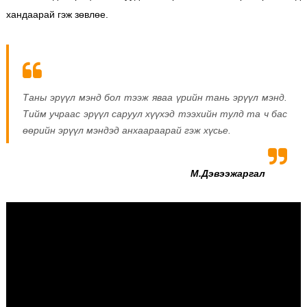
хандаарай гэж зөвлөе.
Таны эрүүл мэнд бол тээж яваа үрийн тань эрүүл мэнд.
Тийм учраас эрүүл саруул хүүхэд тээхийн тулд та ч бас
өөрийн эрүүл мэндэд анхаараарай гэж хүсье.
М.Дэвээжаргал