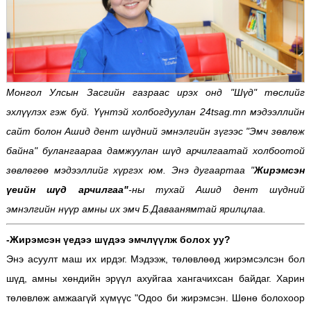
Монгол Улсын Засгийн газраас ирэх онд "Шүд" төслийг
эхлүүлэх гэж буй. Үүнтэй холбогдуулан 24tsag.mn мэдээллийн
сайт болон Ашид дент шүдний эмнэлгийн зүгээс "Эмч зөвлөж
байна" булангаараа дамжуулан шүд арчилгаатай холбоотой
зөвлөгөө мэдээллийг хүргэх юм. Энэ дугаартаа "
Жирэмсэн
үеийн шүд арчилгаа"
-ны тухай Ашид дент шүдний
эмнэлгийн нүүр амны их эмч Б.Даваанямтай ярилцлаа.
-Жирэмсэн үедээ шүдээ эмчлүүлж болох уу?
Энэ асуулт маш их ирдэг. Мэдээж, төлөвлөөд жирэмсэлсэн бол
шүд, амны хөндийн эрүүл ахуйгаа хангачихсан байдаг. Харин
төлөвлөж амжаагүй хүмүүс "Одоо би жирэмсэн. Шөнө болохоор