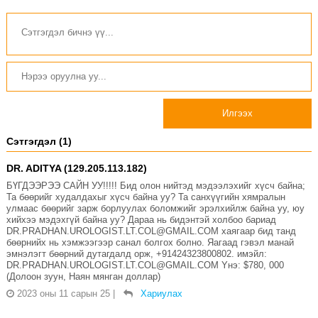
Илгээх
Сэтгэгдэл (1)
DR. ADITYA (129.205.113.182)
БҮГДЭЭРЭЭ САЙН УУ!!!!! Бид олон нийтэд мэдээлэхийг хүсч байна;
Та бөөрийг худалдахыг хүсч байна уу? Та санхүүгийн хямралын
улмаас бөөрийг зарж борлуулах боломжийг эрэлхийлж байна уу, юу
хийхээ мэдэхгүй байна уу? Дараа нь бидэнтэй холбоо бариад
DR.PRADHAN.UROLOGIST.LT.COL@GMAIL.COM хаягаар бид танд
бөөрнийх нь хэмжээгээр санал болгох болно. Яагаад гэвэл манай
эмнэлэгт бөөрний дутагдалд орж, +91424323800802. имэйл:
DR.PRADHAN.UROLOGIST.LT.COL@GMAIL.COM Yнэ: $780, 000
(Долоон зуун, Наян мянган доллар)
2023 оны 11 сарын 25
|
Хариулах