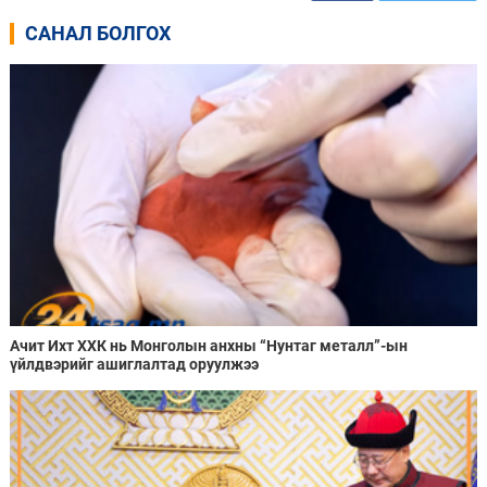
САНАЛ БОЛГОХ
Ачит Ихт ХХК нь Монголын анхны “Нунтаг металл”-ын
үйлдвэрийг ашиглалтад оруулжээ