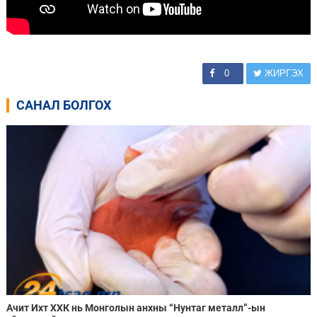
0
ЖИРГЭХ
САНАЛ БОЛГОХ
Ачит Ихт ХХК нь Монголын анхны “Нунтаг металл”-ын