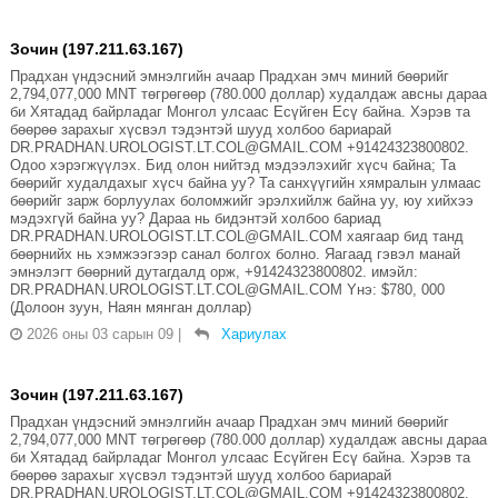
Зочин (197.211.63.167)
Прадхан үндэсний эмнэлгийн ачаар Прадхан эмч миний бөөрийг
2,794,077,000 MNT төгрөгөөр (780.000 доллар) худалдаж авсны дараа
би Хятадад байрладаг Монгол улсаас Есүйген Есү байна. Хэрэв та
бөөрөө зарахыг хүсвэл тэдэнтэй шууд холбоо бариарай
DR.PRADHAN.UROLOGIST.LT.COL@GMAIL.COM +91424323800802.
Одоо хэрэгжүүлэх. Бид олон нийтэд мэдээлэхийг хүсч байна; Та
бөөрийг худалдахыг хүсч байна уу? Та санхүүгийн хямралын улмаас
бөөрийг зарж борлуулах боломжийг эрэлхийлж байна уу, юу хийхээ
мэдэхгүй байна уу? Дараа нь бидэнтэй холбоо бариад
DR.PRADHAN.UROLOGIST.LT.COL@GMAIL.COM хаягаар бид танд
бөөрнийх нь хэмжээгээр санал болгох болно. Яагаад гэвэл манай
эмнэлэгт бөөрний дутагдалд орж, +91424323800802. имэйл:
DR.PRADHAN.UROLOGIST.LT.COL@GMAIL.COM Yнэ: $780, 000
(Долоон зуун, Наян мянган доллар)
2026 оны 03 сарын 09
|
Хариулах
Зочин (197.211.63.167)
Прадхан үндэсний эмнэлгийн ачаар Прадхан эмч миний бөөрийг
2,794,077,000 MNT төгрөгөөр (780.000 доллар) худалдаж авсны дараа
би Хятадад байрладаг Монгол улсаас Есүйген Есү байна. Хэрэв та
бөөрөө зарахыг хүсвэл тэдэнтэй шууд холбоо бариарай
DR.PRADHAN.UROLOGIST.LT.COL@GMAIL.COM +91424323800802.