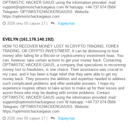
OPTIMISTIC HACKER GAIUS using the information provided. mail:
support@optimistichackargaius.com W hatsapp: +44 737 674 0569
Telegram: OPTIMISTICHACKERGAIUSS Website:
https://optimistichackargaius.com
2026 оны 05 сарын 17
|
Хариулах
EVELYN (161.178.140.192)
HOW TO RECOVER MONEY LOST IN CRYPTO TRADING, FOREX
TRADING, OR CRYPTO INVESTMENT. It can be distressing to lose
money after falling for a Bitcoin or cryptocurrency investment hoax. You
can, however, take certain actions to get your money back. Contacting
OPTIMISTIC HACKER GAIUS, a company that specializes in recovering
money lost to fraudsters, is one choice. Their assistance was crucial to
my case, and it has been a huge relief that they were able to get my
money back. They possess the abilities and expertise needed to address
such complicated problems and offer workable answers. I hope my
experience inspires others to take action to make up for their losses and
assist those who may be dealing with similar problems. Contact
OPTIMISTIC HACKER GAIUS using the information provided. mail:
support@optimistichackargaius.com W hatsapp: +44 737 674 0569
Telegram: OPTIMISTICHACKERGAIUSS Website:
https://optimistichackargaius.com
2026 оны 05 сарын 17
|
Хариулах