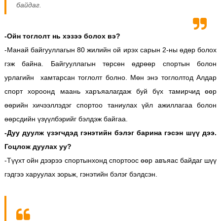
байдаг.
-Ойн тоглолт нь хэзээ болох вэ?
-Манай байгууллагын 80 жилийн ой ирэх сарын 2-ны өдөр болох
гэж байна. Байгууллагын төрсөн өдрөөр спортын болон
урлагийн хамтарсан тоглолт болно. Мөн энэ тоглолтод Алдар
спорт хороонд маань харъяалагдаж буй бүх тамирчид өөр
өөрийн хичээллэдэг спортоо таниулах үйл ажиллагаа болон
өөрсдийн үзүүлбэрийг бэлдэж байгаа.
-Дуу дуулж үзэгчдэд гэнэтийн бэлэг барина гэсэн шүү дээ.
Гоцлож дуулах уу?
-Түүхт ойн дээрээ спортынхонд спортоос өөр авъяас байдаг шүү
гэдгээ харуулах зорьж, гэнэтийн бэлэг бэлдсэн.