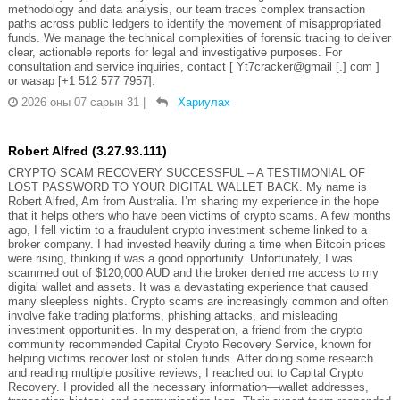
methodology and data analysis, our team traces complex transaction
paths across public ledgers to identify the movement of misappropriated
funds. We manage the technical complexities of forensic tracing to deliver
clear, actionable reports for legal and investigative purposes. For
consultation and service inquiries, contact [ Yt7cracker@gmail [.] com ]
or wasap [+1 512 577 7957].
2026 оны 07 сарын 31
|
Хариулах
Robert Alfred (3.27.93.111)
CRYPTO SCAM RECOVERY SUCCESSFUL – A TESTIMONIAL OF
LOST PASSWORD TO YOUR DIGITAL WALLET BACK. My name is
Robert Alfred, Am from Australia. I’m sharing my experience in the hope
that it helps others who have been victims of crypto scams. A few months
ago, I fell victim to a fraudulent crypto investment scheme linked to a
broker company. I had invested heavily during a time when Bitcoin prices
were rising, thinking it was a good opportunity. Unfortunately, I was
scammed out of $120,000 AUD and the broker denied me access to my
digital wallet and assets. It was a devastating experience that caused
many sleepless nights. Crypto scams are increasingly common and often
involve fake trading platforms, phishing attacks, and misleading
investment opportunities. In my desperation, a friend from the crypto
community recommended Capital Crypto Recovery Service, known for
helping victims recover lost or stolen funds. After doing some research
and reading multiple positive reviews, I reached out to Capital Crypto
Recovery. I provided all the necessary information—wallet addresses,