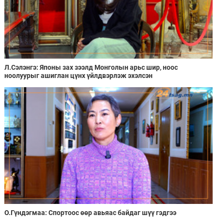
Л.Сэлэнгэ: Японы зах зээлд Монголын арьс шир, ноос
ноолуурыг ашиглан цүнх үйлдвэрлэж эхэлсэн
О.Гүндэгмаа: Спортоос өөр авьяас байдаг шүү гэдгээ