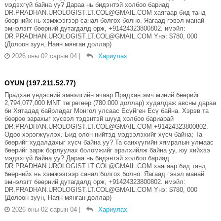
мэдэхгүй байна уу? Дараа нь бидэнтэй холбоо бариад
DR.PRADHAN.UROLOGIST.LT.COL@GMAIL.COM хаягаар бид танд
бөөрнийх нь хэмжээгээр санал болгох болно. Яагаад гэвэл манай
эмнэлэгт бөөрний дутагдалд орж, +91424323800802. имэйл:
DR.PRADHAN.UROLOGIST.LT.COL@GMAIL.COM Yнэ: $780, 000
(Долоон зуун, Наян мянган доллар)
2026 оны 02 сарын 04
|
Хариулах
OYUN (197.211.52.77)
Прадхан үндэсний эмнэлгийн ачаар Прадхан эмч миний бөөрийг
2,794,077,000 MNT төгрөгөөр (780.000 доллар) худалдаж авсны дараа
би Хятадад байрладаг Монгол улсаас Есүйген Есү байна. Хэрэв та
бөөрөө зарахыг хүсвэл тэдэнтэй шууд холбоо бариарай
DR.PRADHAN.UROLOGIST.LT.COL@GMAIL.COM +91424323800802.
Одоо хэрэгжүүлэх. Бид олон нийтэд мэдээлэхийг хүсч байна; Та
бөөрийг худалдахыг хүсч байна уу? Та санхүүгийн хямралын улмаас
бөөрийг зарж борлуулах боломжийг эрэлхийлж байна уу, юу хийхээ
мэдэхгүй байна уу? Дараа нь бидэнтэй холбоо бариад
DR.PRADHAN.UROLOGIST.LT.COL@GMAIL.COM хаягаар бид танд
бөөрнийх нь хэмжээгээр санал болгох болно. Яагаад гэвэл манай
эмнэлэгт бөөрний дутагдалд орж, +91424323800802. имэйл:
DR.PRADHAN.UROLOGIST.LT.COL@GMAIL.COM Yнэ: $780, 000
(Долоон зуун, Наян мянган доллар)
2026 оны 02 сарын 04
|
Хариулах