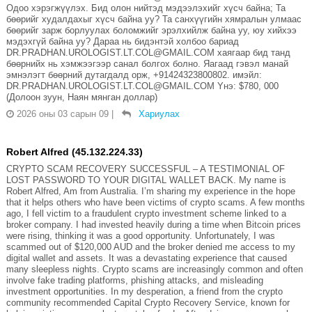
Одоо хэрэгжүүлэх. Бид олон нийтэд мэдээлэхийг хүсч байна; Та
бөөрийг худалдахыг хүсч байна уу? Та санхүүгийн хямралын улмаас
бөөрийг зарж борлуулах боломжийг эрэлхийлж байна уу, юу хийхээ
мэдэхгүй байна уу? Дараа нь бидэнтэй холбоо бариад
DR.PRADHAN.UROLOGIST.LT.COL@GMAIL.COM хаягаар бид танд
бөөрнийх нь хэмжээгээр санал болгох болно. Яагаад гэвэл манай
эмнэлэгт бөөрний дутагдалд орж, +91424323800802. имэйл:
DR.PRADHAN.UROLOGIST.LT.COL@GMAIL.COM Yнэ: $780, 000
(Долоон зуун, Наян мянган доллар)
2026 оны 03 сарын 09
|
Хариулах
Robert Alfred (45.132.224.33)
CRYPTO SCAM RECOVERY SUCCESSFUL – A TESTIMONIAL OF
LOST PASSWORD TO YOUR DIGITAL WALLET BACK. My name is
Robert Alfred, Am from Australia. I’m sharing my experience in the hope
that it helps others who have been victims of crypto scams. A few months
ago, I fell victim to a fraudulent crypto investment scheme linked to a
broker company. I had invested heavily during a time when Bitcoin prices
were rising, thinking it was a good opportunity. Unfortunately, I was
scammed out of $120,000 AUD and the broker denied me access to my
digital wallet and assets. It was a devastating experience that caused
many sleepless nights. Crypto scams are increasingly common and often
involve fake trading platforms, phishing attacks, and misleading
investment opportunities. In my desperation, a friend from the crypto
community recommended Capital Crypto Recovery Service, known for