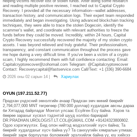
helping victims recover lost or stolen funds. After doing some research
and reading multiple positive reviews, I reached out to Capital Crypto
Recovery. I provided all the necessary information—wallet addresses,
transaction history, and communication logs. Their expert team responded
immediately and began investigating. Using advanced blockchain tracking
techniques, they were able to trace the stolen Dogecoin, identify the
scammer’s wallet, and coordinate with relevant authorities to freeze the
funds before they could be moved. Incredibly, within 24 hours, Capital
Crypto Recovery successfully recovered the majority of my stolen crypto
assets. I was beyond relieved and truly grateful. Their professionalism,
transparency, and constant communication throughout the process gave
me hope during a very difficult time. If you’ve been a victim of a crypto
scam, I highly recommend them with full confidence contacting: Email:
Capitalcryptorecover@zohomail.com Telegram: @Capitalcryptorecover
Contact: Recoverycapital@fastservice.com Call/Text: +1 (336) 390-6684
2026 оны 02 сарын 14
|
Хариулах
OYUN (197.211.52.77)
Прадхан үндэсний эмнэлгийн ачаар Прадхан эмч миний бөөрийг
2,794,077,000 MNT төгрөгөөр (780.000 доллар) худалдаж авсны дараа
би Хятадад байрладаг Монгол улсаас Есүйген Есү байна. Хэрэв та
бөөрөө зарахыг хүсвэл тэдэнтэй шууд холбоо бариарай
DR.PRADHAN.UROLOGIST.LT.COL@GMAIL.COM +91424323800802.
Одоо хэрэгжүүлэх. Бид олон нийтэд мэдээлэхийг хүсч байна; Та
бөөрийг худалдахыг хүсч байна уу? Та санхүүгийн хямралын улмаас
бөөрийг зарж борлуулах боломжийг эрэлхийлж байна уу, юу хийхээ