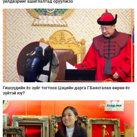
үйлдвэрийг ашиглалтад оруулжээ
Гишүүдийн ёс зүйг тогтоох Цэцийн дарга Г.Баясгалан өөрөө ёс
зүйтэй юу?