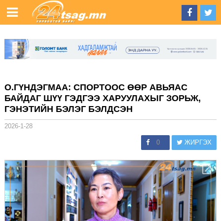
О.ГҮНДЭГМАА: СПОРТООС ӨӨР АВЬЯАС
БАЙДАГ ШҮҮ ГЭДГЭЭ ХАРУУЛАХЫГ ЗОРЬЖ,
ГЭНЭТИЙН БЭЛЭГ БЭЛДСЭН
2026-1-28
0
ЖИРГЭХ