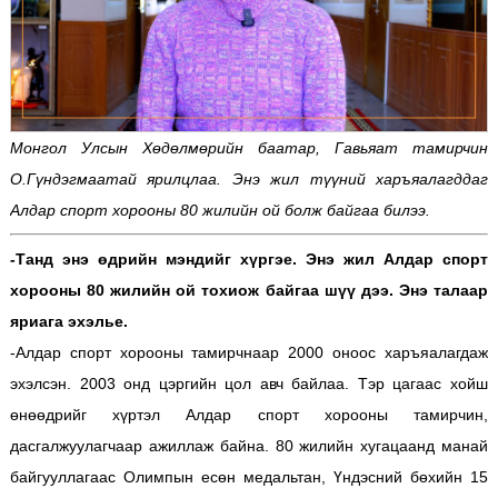
Монгол Улсын Хөдөлмөрийн баатар, Гавьяат тамирчин
О.Гүндэгмаатай ярилцлаа. Энэ жил түүний харъяалагддаг
Алдар спорт хорооны 80 жилийн ой болж байгаа билээ.
-Танд энэ өдрийн мэндийг хүргэе. Энэ жил Алдар спорт
хорооны 80 жилийн ой тохиож байгаа шүү дээ. Энэ талаар
яриага эхэлье.
-Алдар спорт хорооны тамирчнаар 2000 оноос харъяалагдаж
эхэлсэн. 2003 онд цэргийн цол авч байлаа. Тэр цагаас хойш
өнөөдрийг хүртэл Алдар спорт хорооны тамирчин,
дасгалжуулагчаар ажиллаж байна. 80 жилийн хугацаанд манай
байгууллагаас Олимпын есөн медальтан, Үндэсний бөхийн 15