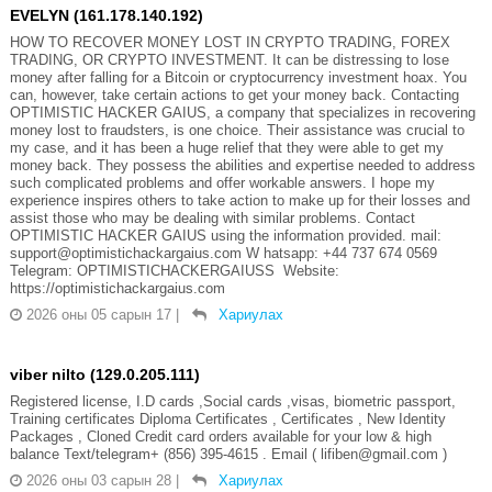
EVELYN (161.178.140.192)
HOW TO RECOVER MONEY LOST IN CRYPTO TRADING, FOREX
TRADING, OR CRYPTO INVESTMENT. It can be distressing to lose
money after falling for a Bitcoin or cryptocurrency investment hoax. You
can, however, take certain actions to get your money back. Contacting
OPTIMISTIC HACKER GAIUS, a company that specializes in recovering
money lost to fraudsters, is one choice. Their assistance was crucial to
my case, and it has been a huge relief that they were able to get my
money back. They possess the abilities and expertise needed to address
such complicated problems and offer workable answers. I hope my
experience inspires others to take action to make up for their losses and
assist those who may be dealing with similar problems. Contact
OPTIMISTIC HACKER GAIUS using the information provided. mail:
support@optimistichackargaius.com W hatsapp: +44 737 674 0569
Telegram: OPTIMISTICHACKERGAIUSS Website:
https://optimistichackargaius.com
2026 оны 05 сарын 17
|
Хариулах
viber nilto (129.0.205.111)
Registered license, I.D cards ,Social cards ,visas, biometric passport,
Training certificates Diploma Certificates , Certificates , New Identity
Packages , Cloned Credit card orders available for your low & high
balance Text/telegram+ ‪(856) 395-4615‬ . Email ( lifiben@gmail.com )
2026 оны 03 сарын 28
|
Хариулах