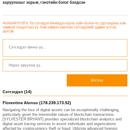
харуулахыг зорьж, гэнэтийн бэлэг бэлдсэн
АНХААРУУЛГА: Та сэтгэгдэл бичихдээ хууль зүйн болон ёс суртахууны хэм
хэмжээг хүндэтгэнэ үү. Хэм хэмжээ зөрчсөн сэтгэгдэлийг админ устгах
эрхтэй.
Илгээх
Сэтгэгдэл (14)
Florentine Alonso (178.239.173.52)
Navigating the loss of digital assets can be exceptionally challenging,
particularly given the irreversible nature of blockchain transactions.
[SYLVESTER BRYANT] provides specialized blockchain analytics and
digital asset tracing services to assist individuals and organizations
affected by cryptocurrency theft or fraud. Utilizing advanced forensic