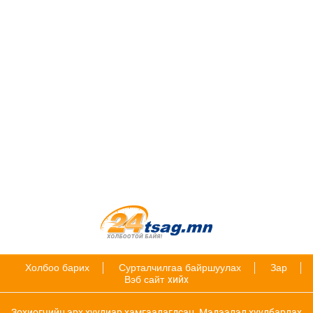
Холбоо барих
Сурталчилгаа байршуулах
Зар
Вэб сайт
хийх
Зохиогчийн эрх хуулиар хамгаалагдсан. Мэдээлэл хуулбарлах