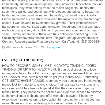
transaction history, and communication logs. Their expert team responded
immediately and began investigating. Using advanced blockchain tracking
techniques, they were able to trace the stolen Dogecoin, identify the
scammer’s wallet, and coordinate with relevant authorities to freeze the
funds before they could be moved. Incredibly, within 24 hours, Capital
Crypto Recovery successfully recovered the majority of my stolen crypto
assets. I was beyond relieved and truly grateful. Their professionalism,
transparency, and constant communication throughout the process gave
me hope during a very difficult time. If you’ve been a victim of a crypto
scam, I highly recommend them with full confidence contacting: Email:
Capitalcryptorecover@zohomail.com Telegram: @Capitalcryptorecover
Contact: Recoverycapital@fastservice.com Call/Text: +1 (336) 390-6684
2026 оны 06 сарын 26
|
Хариулах
EVELYN (161.178.140.192)
HOW TO RECOVER MONEY LOST IN CRYPTO TRADING, FOREX
TRADING, OR CRYPTO INVESTMENT. It can be distressing to lose
money after falling for a Bitcoin or cryptocurrency investment hoax. You
can, however, take certain actions to get your money back. Contacting
OPTIMISTIC HACKER GAIUS, a company that specializes in recovering
money lost to fraudsters, is one choice. Their assistance was crucial to
my case, and it has been a huge relief that they were able to get my
money back. They possess the abilities and expertise needed to address
such complicated problems and offer workable answers. I hope my
experience inspires others to take action to make up for their losses and
assist those who may be dealing with similar problems. Contact