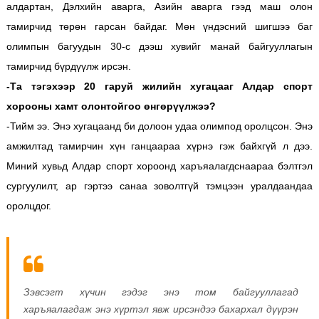
алдартан, Дэлхийн аварга, Азийн аварга гээд маш олон
тамирчид төрөн гарсан байдаг. Мөн үндэсний шигшээ баг
олимпын багуудын 30-с дээш хувийг манай байгууллагын
тамирчид бүрдүүлж ирсэн.
-Та тэгэхээр 20 гаруй жилийн хугацааг Алдар спорт
хорооны хамт олонтойгоо өнгөрүүлжээ?
-Тийм ээ. Энэ хугацаанд би долоон удаа олимпод оролцсон. Энэ
амжилтад тамирчин хүн ганцаараа хүрнэ гэж байхгүй л дээ.
Миний хувьд Алдар спорт хороонд харъяалагдснаараа бэлтгэл
сургуулилт, ар гэртээ санаа зоволтгүй тэмцээн уралдаандаа
оролцдог.
Зэвсэгт хүчин гэдэг энэ том байгууллагад
харъяалагдаж энэ хүртэл явж ирсэндээ бахархал дүүрэн