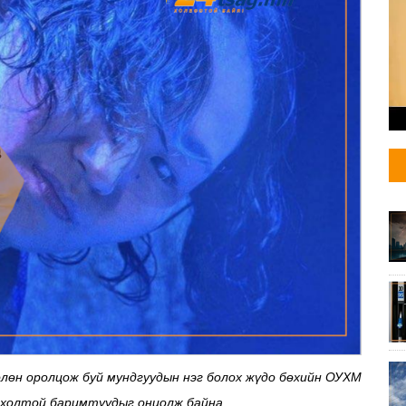
лөөлөн оролцож буй мундгуудын нэг болох жүдо бөхийн ОУХМ
рхолтой баримтуудыг онцолж байна.