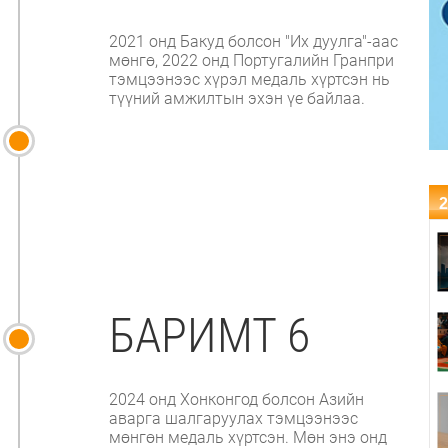
2021 онд Бакуд болсон "Их дуулга"-аас
мөнгө, 2022 онд Португалийн Гранпри
тэмцээнээс хүрэл медаль хүртсэн нь
түүний амжилтын эхэн үе байлаа.
2
БАРИМТ 6
2024 онд Хонконгод болсон Азийн
аварга шалгаруулах тэмцээнээс
мөнгөн медаль хүртсэн. Мөн энэ онд