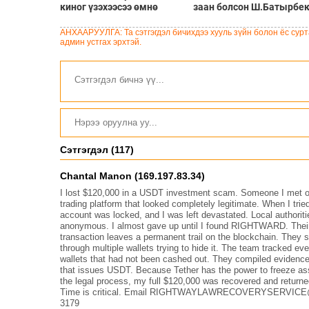
киног үзэхээсээ өмнө
заан болсон Ш.Батырбе
мэдэх ёстой зүйлс
хүүгийн тухай 15 баримт
АНХААРУУЛГА: Та сэтгэгдэл бичихдээ хууль зүйн болон ёс сурта
админ устгах эрхтэй.
Сэтгэгдэл (117)
Chantal Manon (169.197.83.34)
I lost $120,000 in a USDT investment scam. Someone I met on
trading platform that looked completely legitimate. When I tr
account was locked, and I was left devastated. Local authorit
anonymous. I almost gave up until I found RIGHTWARD. Their
transaction leaves a permanent trail on the blockchain. The
through multiple wallets trying to hide it. The team tracked eve
wallets that had not been cashed out. They compiled evidenc
that issues USDT. Because Tether has the power to freeze ass
the legal process, my full $120,000 was recovered and retur
Time is critical. Email RIGHTWAYLAWRECOVERYSERVICE@G
3179