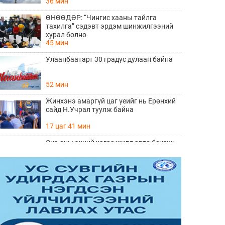
36 мин
ӨНӨӨДӨР: “Чингис хааны тайлга
тахилга” сэдэвт эрдэм шинжилгээний
хурал болно
45 мин
Улаанбаатарт 30 градус дулаан байна
52 мин
Жинхэнэ амаргүй цаг үеийг нь Ерөнхий
сайд Н.Учрал туулж байна
17 цаг 41 мин
Энэ оны эхний хагас жилд авто бензин
505.2 мянган тонн, дизель түлш 956.7
мянган тонн импортолжээ
18 цаг 10 мин
Meta-ийн туршилтын хиймэл оюун ухаан
өөр компанийн системийг хакердсан
зөрчил илэрчээ
19 цаг 37 мин