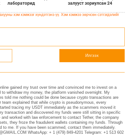
к
лабораторид
залууст зориулсан 24
боловсруулах боломжгүй
зөвлөмж
100 гаруй төрлийн ашигтай
хууны хэм хэмжээг хүндэтгэнэ үү. Хэм хэмжээ зөрчсөн сэтгэгдэлийг
элементээс бүрддэг
Илгээх
line gained my trust over time and convinced me to invest on a
ied to withdraw my money, the platform vanished overnight. My
ies told me nothing could be done because crypto transactions are
 team explained that while crypto is pseudonymous, every
y started tracing my USDT immediately as the scammers moved it
ry transaction and discovered my funds were still sitting in specific
e and worked with law enforcement to contact Tether, the company
ets, they froze the fraudulent wallets containing my funds. Through
ned to me. If you have been scammed, contact them immediately.
MAIL.COM WhatsApp: + 1 (479) 849-4201 Telegram: ‪+1 513 602