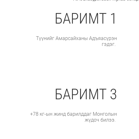
БАРИМТ 1
Түүнийг Амарсайханы Адъяасүрэн
гэдэг.
БАРИМТ 3
+78 кг-ын жинд барилддаг Монголын
жүдоч билээ.