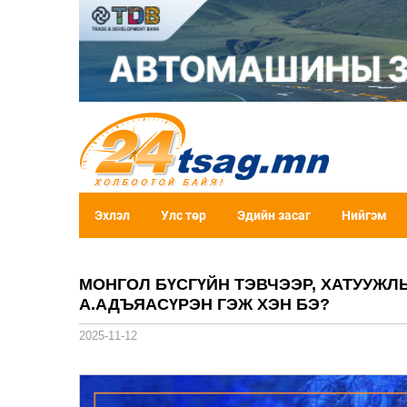
Эхлэл
Улс төр
Эдийн засаг
Нийгэм
МОНГОЛ БҮСГҮЙН ТЭВЧЭЭР, ХАТУУЖЛ
А.АДЪЯАСҮРЭН ГЭЖ ХЭН БЭ?
2025-11-12