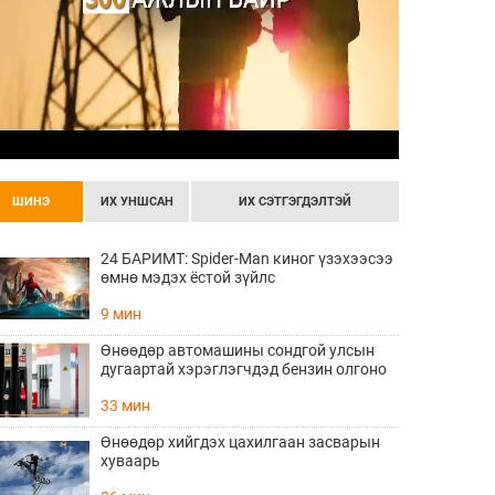
ШИНЭ
ИХ УНШСАН
ИХ СЭТГЭГДЭЛТЭЙ
24 БАРИМТ: Spider-Man киног үзэхээсээ
өмнө мэдэх ёстой зүйлс
9 мин
Өнөөдөр автомашины сондгой улсын
дугаартай хэрэглэгчдэд бензин олгоно
33 мин
Өнөөдөр хийгдэх цахилгаан засварын
хуваарь