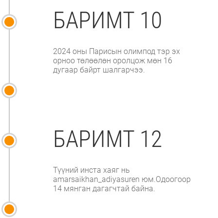
БАРИМТ 10
2024 оны Парисын олимпод тэр эх
орноо төлөөлөн оролцож мөн 16
дугаар байрт шалгарчээ.
БАРИМТ 12
Түүний инста хаяг нь
amarsaikhan_adiyasuren юм.Одоогоор
14 мянган дагагчтай байна.