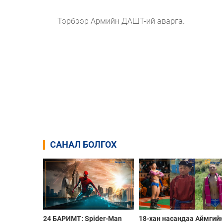
Тэрбээр Армийн ДАШТ-ий аварга.
САНАЛ БОЛГОХ
24 БАРИМТ: Spider-Man
18-хан насандаа Аймгий