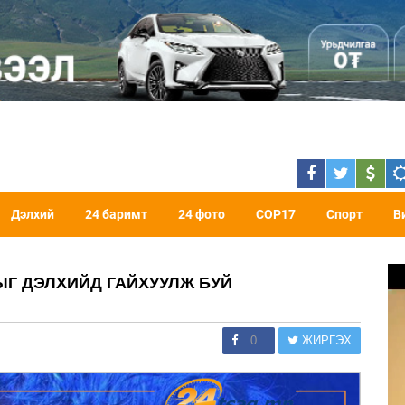
Дэлхий
24 баримт
24 фото
COP17
Спорт
В
ЫГ ДЭЛХИЙД ГАЙХУУЛЖ БУЙ
0
ЖИРГЭХ