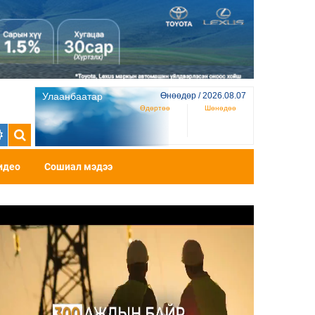
Улаанбаатар
Өнөөдөр / 2026.08.07
Өдөртөө
Шөнөдөө
идео
Сошиал мэдээ