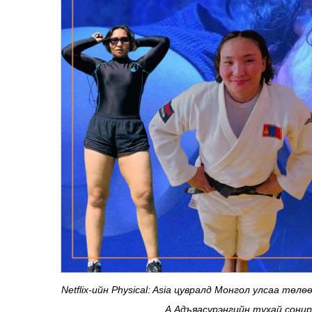
Netflix-ийн Physical: Asia цувралд Монгол улсаа тө
А.Адъяасүрэнгийн тухай сони