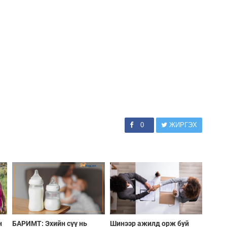
0
ЖИРГЭХ
н
БАРИМТ: Эхийн сүү нь
Шинээр ажилд орж буй