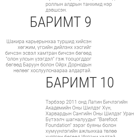
роллын алдрын танхимд нэр
дэвшсэн.
БАРИМТ 9
Шакира карьерынхаа туршид хийсэн
хөгжим, үгсийн дийлэнх хэсгийг
бичсэн эсвэл хамтран бичсэн бөгөөд
"олон улсын үзэгдэл" гэж тооцогддог
бөгөөд Баруун болон Ойрх Дорнодын
нөлөөг хослуулснаараа алдартай.
БАРИМТ 10
Тэрбээр 2011 онд Латин Бичлэгийн
Академийн Оны Шилдэг Хүн,
Харвардын Сангийн Оны Шилдэг Уран
Бүтээлч шагналуудыг "Barefoot
Foundation" зэрэг буяны болон
хүмүүнлэгийн ажлынхаа төлөө
хүртсэн бөгөөд Испани хэлтэй