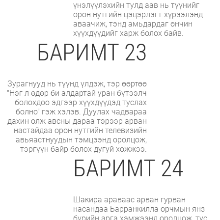
үнэлүүлэхийн тулд аав нь түүнийг
орон нутгийн цэцэрлэгт хүрээлэнд
аваачиж, тэнд амьдардаг өнчин
хүүхдүүдийг харж болох байв.
БАРИМТ 23
Зурагнууд нь түүнд үлдэж, тэр өөртөө
"Нэг л өдөр би алдартай уран бүтээлч
болохдоо эдгээр хүүхдүүдэд туслах
болно" гэж хэлэв. Дуулах чадвараа
дахин олж авсны дараа тэрээр арван
настайдаа орон нутгийн телевизийн
авьяастнуудын тэмцээнд оролцож,
тэргүүн байр болох дугуй хожжээ.
БАРИМТ 24
Шакира араваас арван гурван
насандаа Барранкилла орчмын янз
бүрийн арга хэмжээнд оролцож, тус