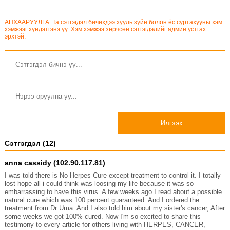
АНХААРУУЛГА: Та сэтгэгдэл бичихдээ хууль зүйн болон ёс суртахууны хэм
хэмжээг хүндэтгэнэ үү. Хэм хэмжээ зөрчсөн сэтгэгдэлийг админ устгах
эрхтэй.
Илгээх
Сэтгэгдэл (12)
anna cassidy (102.90.117.81)
I was told there is No Herpes Cure except treatment to control it. I totally
lost hope all i could think was loosing my life because it was so
embarrassing to have this virus. A few weeks ago I read about a possible
natural cure which was 100 percent guaranteed. And I ordered the
treatment from Dr Uma. And I also told him about my sister's cancer, After
some weeks we got 100% cured. Now I'm so excited to share this
testimony to every article for others living with HERPES, CANCER,