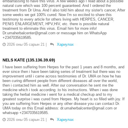
embarrassing to have this virus. A few weeks ago I read about a possible
natural cure which was 100 percent guaranteed. And I ordered the
treatment from Dr Uma. And I also told him about my sister's cancer, After
some weeks we got 100% cured. Now I'm so excited to share this
testimony to every article for others living with HERPES, CANCER,
PENIS ENLARGEMENT, HPV,HIV, etc. there is possible natural
treatment to eliminate this virus. Email him for more info!
Dr.umaherbalcenter@gmail.com or message him on WhatsApp
+2347035619585.
2026 оны 05 сарын 21
|
Хариулах
NELS KATE (135.136.39.69)
I have been suffering from Herpes for the past 1 years and 8 months, and
ever since then i have been taking series of treatment but there was no
improvement until i came across testimonies of Dr. UMA on how he has
been curing different people from different diseases all over the world,
then i contacted him as well. After our conversation he sent me the
medicine which i took according .to his instructions. When i was done
taking the herbal medicine i went for a medical checkup and to my
greatest surprise i was cured from Herpes. My heart is so filled with joy. If
you are suffering from Herpes or any other disease you can contact Dr.
UMA today on this Email address: dr.umaherbalcenter@gmail.com or
whatsapp +2347035619585.
2026 оны 05 сарын 21
|
Хариулах