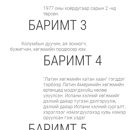
1977 оны хоёрдугаар сарын 2 -нд
төрсөн.
БАРИМТ 3
Колумбын дуучин, ая зохиогч,
бүжигчин, хөгжмийн продюсер юм.
БАРИМТ 4
"Латин хөгжмийн хатан хаан" гэгддэг
тэрбээр Латин Америкийн хөгжмийн
ертөнцөд мэдэгдэхүйц нөлөө
үзүүлсэн. Испани хэлний хөгжмийг
дэлхий даяар түгээн дэлгэрүүлж,
дэлхий даяар Испани хэлний сургалт,
хэрэглээг нэмэгдүүлэхэд хувь нэмэр
оруулсан гэж үздэг.
БАРИМТ 5