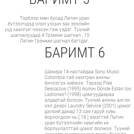
Тэрбээр мөн бусад Латин уран
бүтээлчдэд олон улсын зах зээлийн
үүд хаалгыг нээсэн гэж үздэг. Түүний
шагналуудад 4 Грэмми шагнал , 15
Латин Грэмми шагнал багтдаг.
БАРИМТ 6
Шакира 14 настайдаа Sony Music
Colombia-тай хамтран анхны
бичлэгээ хийжээ. Тэрээр Pies
Descalzos (1995) болон Dónde Están los
Ladrones? (1998) цомгуудаараа
алдартай болсон. Түүний анхны англи
хэл дээрх Laundry Service (2001) цомог
дэлхий даяар 13 сая гаруй хувь
борлогдсон нь [ 18 ] эмэгтэй Латин
уран бүтээлчийн хамгийн их
борлуулалттай цомог болжээ. Түүний