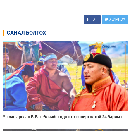
0
ЖИРГЭХ
САНАЛ БОЛГОХ
Улсын арслан Б.Бат-Өлзийг тодотгох сонирхолтой 24 баримт