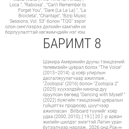
Loca ", "Rabiosa" , "Can't Remember to
Forget You", "Dare (La La La) ", "La
Bicicleta", "Chantaje", "Bzrp Music
Sessions, Vol. 53" болон "TQG" зэрэг
олон синглээрээ дэлхийн хамгийн их
борлуулалттай хөгжимчдийн нэг юм.
БАРИМТ 8
Шакира Америкийн дууны тэмцээний
телевизийн цуврал болох "The Voice"
(2013–2014) -д хоёр улирлын
дасгалжуулагчаар ажиллаж ,
"Zootopia" (2016) болон "Zootopia 2"
(2025) хүүхэлдэйн кинонд дуу
оруулсан бөгөөд "Dancing with Myself "
(2022) бүжгийн тэмцээний цувралын
гүйцэтгэх продюсер, шүүгчээр
ажилласан . Billboard түүнийг хоёр
удаа (2000, 2010), [ 19 ] [ 20 ] -р арван
жилийн шилдэг эмэгтэй Латин уран
бүтээлчээр нэрлэж , 2026 онд Рок-н-