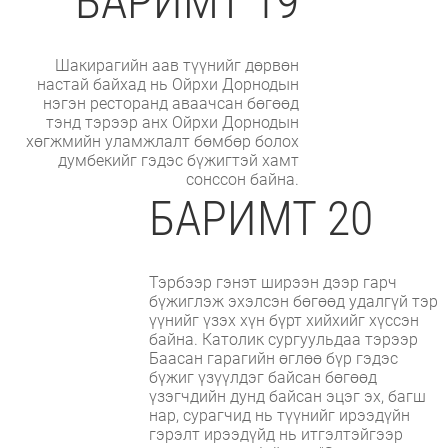
БАРИМТ 19
Шакирагийн аав түүнийг дөрвөн
настай байхад нь Ойрхи Дорнодын
нэгэн ресторанд аваачсан бөгөөд
тэнд тэрээр анх Ойрхи Дорнодын
хөгжмийн уламжлалт бөмбөр болох
думбекийг гэдэс бүжигтэй хамт
сонссон байна.
БАРИМТ 20
Тэрбээр гэнэт ширээн дээр гарч
бүжиглэж эхэлсэн бөгөөд удалгүй тэр
үүнийг үзэх хүн бүрт хийхийг хүссэн
байна. Католик сургуульдаа тэрээр
Баасан гарагийн өглөө бүр гэдэс
бүжиг үзүүлдэг байсан бөгөөд
үзэгчдийн дунд байсан эцэг эх, багш
нар, сурагчид нь түүнийг ирээдүйн
гэрэлт ирээдүйд нь итгэлтэйгээр