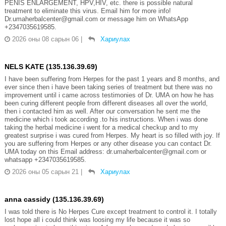
PENIS ENLARGEMENT, HPV,HIV, etc. there is possible natural
treatment to eliminate this virus. Email him for more info!
Dr.umaherbalcenter@gmail.com or message him on WhatsApp
+2347035619585.
2026 оны 08 сарын 06
|
Хариулах
NELS KATE (135.136.39.69)
I have been suffering from Herpes for the past 1 years and 8 months, and
ever since then i have been taking series of treatment but there was no
improvement until i came across testimonies of Dr. UMA on how he has
been curing different people from different diseases all over the world,
then i contacted him as well. After our conversation he sent me the
medicine which i took according .to his instructions. When i was done
taking the herbal medicine i went for a medical checkup and to my
greatest surprise i was cured from Herpes. My heart is so filled with joy. If
you are suffering from Herpes or any other disease you can contact Dr.
UMA today on this Email address: dr.umaherbalcenter@gmail.com or
whatsapp +2347035619585.
2026 оны 05 сарын 21
|
Хариулах
anna cassidy (135.136.39.69)
I was told there is No Herpes Cure except treatment to control it. I totally
lost hope all i could think was loosing my life because it was so