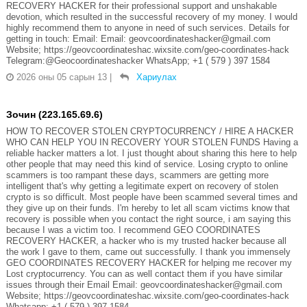
RECOVERY HACKER for their professional support and unshakable
devotion, which resulted in the successful recovery of my money. I would
highly recommend them to anyone in need of such services. Details for
getting in touch: Email: Email: geovcoordinateshacker@gmail.com
Website; https://geovcoordinateshac.wixsite.com/geo-coordinates-hack
Telegram:@Geocoordinateshacker WhatsApp; +1 ( 579 ) 397 1584
2026 оны 05 сарын 13
|
Хариулах
Зочин (223.165.69.6)
HOW TO RECOVER STOLEN CRYPTOCURRENCY / HIRE A HACKER
WHO CAN HELP YOU IN RECOVERY YOUR STOLEN FUNDS Having a
reliable hacker matters a lot. I just thought about sharing this here to help
other people that may need this kind of service. Losing crypto to online
scammers is too rampant these days, scammers are getting more
intelligent that's why getting a legitimate expert on recovery of stolen
crypto is so difficult. Most people have been scammed several times and
they give up on their funds. I'm hereby to let all scam victims know that
recovery is possible when you contact the right source, i am saying this
because I was a victim too. I recommend GEO COORDINATES
RECOVERY HACKER, a hacker who is my trusted hacker because all
the work I gave to them, came out successfully. I thank you immensely
GEO COORDINATES RECOVERY HACKER for helping me recover my
Lost cryptocurrency. You can as well contact them if you have similar
issues through their Email Email: geovcoordinateshacker@gmail.com
Website; https://geovcoordinateshac.wixsite.com/geo-coordinates-hack
Whatsapp; +1 ( 579 ) 397 1584