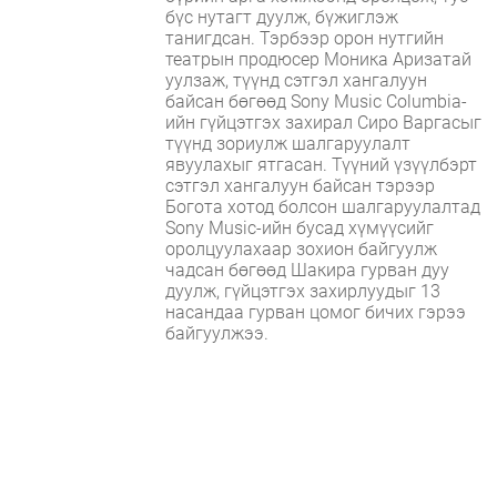
бүс нутагт дуулж, бүжиглэж
танигдсан. Тэрбээр орон нутгийн
театрын продюсер Моника Аризатай
уулзаж, түүнд сэтгэл хангалуун
байсан бөгөөд Sony Music Columbia-
ийн гүйцэтгэх захирал Сиро Варгасыг
түүнд зориулж шалгаруулалт
явуулахыг ятгасан. Түүний үзүүлбэрт
сэтгэл хангалуун байсан тэрээр
Богота хотод болсон шалгаруулалтад
Sony Music-ийн бусад хүмүүсийг
оролцуулахаар зохион байгуулж
чадсан бөгөөд Шакира гурван дуу
дуулж, гүйцэтгэх захирлуудыг 13
насандаа гурван цомог бичих гэрээ
байгуулжээ.