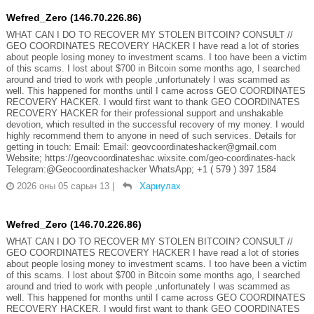
Wefred_Zero (146.70.226.86)
WHAT CAN I DO TO RECOVER MY STOLEN BITCOIN? CONSULT //
GEO COORDINATES RECOVERY HACKER I have read a lot of stories
about people losing money to investment scams. I too have been a victim
of this scams. I lost about $700 in Bitcoin some months ago, I searched
around and tried to work with people ,unfortunately I was scammed as
well. This happened for months until I came across GEO COORDINATES
RECOVERY HACKER. I would first want to thank GEO COORDINATES
RECOVERY HACKER for their professional support and unshakable
devotion, which resulted in the successful recovery of my money. I would
highly recommend them to anyone in need of such services. Details for
getting in touch: Email: Email: geovcoordinateshacker@gmail.com
Website; https://geovcoordinateshac.wixsite.com/geo-coordinates-hack
Telegram:@Geocoordinateshacker WhatsApp; +1 ( 579 ) 397 1584
2026 оны 05 сарын 13
|
Хариулах
Wefred_Zero (146.70.226.86)
WHAT CAN I DO TO RECOVER MY STOLEN BITCOIN? CONSULT //
GEO COORDINATES RECOVERY HACKER I have read a lot of stories
about people losing money to investment scams. I too have been a victim
of this scams. I lost about $700 in Bitcoin some months ago, I searched
around and tried to work with people ,unfortunately I was scammed as
well. This happened for months until I came across GEO COORDINATES
RECOVERY HACKER. I would first want to thank GEO COORDINATES