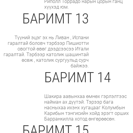
Риполл Торрадо нарын цорын ганц
хүүхэд юм.
БАРИМТ 13
Түүний эцэг эх нь Ливан , Испани
гаралтай боловч тэрбээр Пишиотти
овогтой өвөг дээдсээсээ Итали
гаралтай. Тэрбээр католик шашинтай
өсөж , католик сургуульд сурч
байжээ.
БАРИМТ 14
Шакира аавынхаа өмнөх гэрлэлтээс
найман ах дүүтэй. Тэрээр бага
насныхаа ихэнх хугацааг Колумбын
Карибын тэнгисийн хойд эрэгт орших
Барранкилла хотод өнгөрөөсөн.
БАРИМТ 15