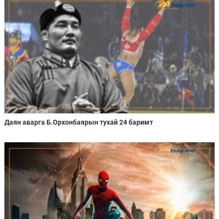
Даян аварга Б.Орхонбаярын тухай 24 баримт