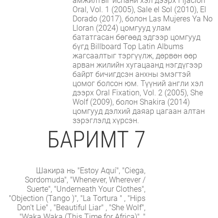
амжилтыг испани хэл дээрх Fijación
Oral, Vol. 1 (2005), Sale el Sol (2010), El
Dorado (2017), болон Las Mujeres Ya No
Lloran (2024) цомгууд улам
бататгасан бөгөөд эдгээр цомгууд
бүгд Billboard Top Latin Albums
жагсаалтыг тэргүүлж, дөрвөн өөр
арван жилийн хугацаанд нэгдүгээр
байрт бичигдсэн анхны эмэгтэй
цомог болсон юм. Түүний англи хэл
дээрх Oral Fixation, Vol. 2 (2005), She
Wolf (2009), болон Shakira (2014)
цомгууд дэлхий даяар цагаан алтан
зэрэглэлд хүрсэн.
БАРИМТ 7
Шакира нь "Estoy Aquí", "Ciega,
Sordomuda", "Whenever, Wherever /
Suerte", "Underneath Your Clothes",
"Objection (Tango )", "La Tortura " , "Hips
Don't Lie" , "Beautiful Liar" , "She Wolf",
"Waka Waka (This Time for Africa)", "