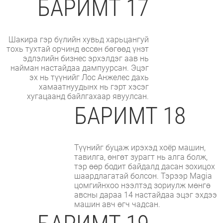
БАРИМТ 17
Шакира гэр бүлийн хувьд харьцангуй
тохь тухтай орчинд өссөн бөгөөд үнэт
эдлэлийн бизнес эрхэлдэг аав нь
найман настайдаа дампуурсан. Эцэг
эх нь түүнийг Лос Анжелес дахь
хамаатнуудынх нь гэрт хэсэг
хугацаанд байлгахаар явуулсан.
БАРИМТ 18
Түүнийг буцаж ирэхэд хоёр машин,
тавилга, өнгөт зурагт нь алга болж,
тэр өөр бодит байдалд дасан зохицох
шаардлагатай болсон. Тэрээр Magia
цомгийнхоо нээлтэд зориулж мөнгө
авсны дараа 14 настайдаа эцэг эхдээ
машин авч өгч чадсан.