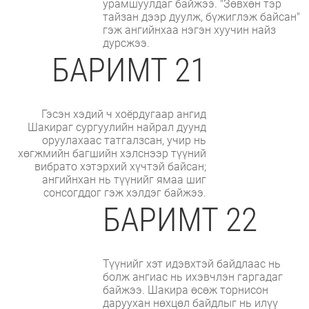
урамшуулдаг байжээ. "Зөвхөн тэр
тайзан дээр дуулж, бүжиглэж байсан"
гэж ангийнхаа нэгэн хуучин найз
дурсжээ.
БАРИМТ 21
Гэсэн хэдий ч хоёрдугаар ангид
Шакираг сургуулийн найрал дуунд
оруулахаас татгалзсан, учир нь
хөгжмийн багшийн хэлснээр түүний
вибрато хэтэрхий хүчтэй байсан;
ангийнхан нь түүнийг ямаа шиг
сонсогддог гэж хэлдэг байжээ.
БАРИМТ 22
Түүнийг хэт идэвхтэй байдлаас нь
болж ангиас нь ихэвчлэн гаргадаг
байжээ. Шакира өсөж торнисон
даруухан нөхцөл байдлыг нь илүү