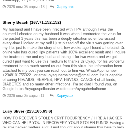
2026 оны 05 сарын 13
|
Хариулах
Sherry Beach (167.71.152.152)
My husband and I have been infected with HPV although I was the
coursed I cheated on my husband it was when I contracted the virus for
the pasted 3 years this has been a deeply situation so embarrassed
every-time I looked at my self I just pissed off the virus was getting over
my life. just to make the story short, few weeks ago I found a herbalist Dr.
online who has cured Hpv patients with 100% excellent result and I inquire
the treatment me and my husband taking it for two weeks and we got
cured I just want to use this medium to thanks Dr Oyagu for his wonderful
treatment he so-much saved us out from this virus. his information been
attached to my post you can reach out to him via, WhatsApp number
+2348101755322 . or email oyaguherbalhome@gmail.com He is capable
of curing HIV/AIDS, HERPES, HPV, HSV1&2, CANCER of all kinds,
DIABETES and so many other infections. I’m so glad I found you, on
Google https://oyaguspellcaster.wixsite.com/oyaguherbalhome
2026 оны 05 сарын 11
|
Хариулах
Lucy Sliver (223.165.69.6)
HOW TO RECOVER STOLEN CRYPTOCURRENCY / HIRE A HACKER
WHO CAN HELP YOU IN RECOVERY YOUR STOLEN FUNDS Having a
reliable hacker matters a lot. I just thought about sharing this here to help