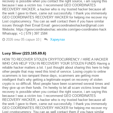
recovery is possible when you contact the right source, i am saying this
because I was a victim too. I recommend GEO COORDINATES
RECOVERY HACKER, a hacker who is my trusted hacker because all
the work I gave to them, came out successfully. I thank you immensely
GEO COORDINATES RECOVERY HACKER for helping me recover my
Lost cryptocurrency. You can as well contact them if you have similar
issues through their Email Email: geovcoordinateshacker@gmail.com
Website; https://geovcoordinateshac.wixsite.com/geo-coordinates-hack
Whatsapp; +1 ( 579 ) 397 1584
2026 оны 05 сарын 10
|
Хариулах
Lucy Sliver (223.165.69.6)
HOW TO RECOVER STOLEN CRYPTOCURRENCY / HIRE A HACKER
WHO CAN HELP YOU IN RECOVERY YOUR STOLEN FUNDS Having a
reliable hacker matters a lot. I just thought about sharing this here to help
other people that may need this kind of service. Losing crypto to online
scammers is too rampant these days, scammers are getting more
intelligent that's why getting a legitimate expert on recovery of stolen
crypto is so difficult. Most people have been scammed several times and
they give up on their funds. I'm hereby to let all scam victims know that
recovery is possible when you contact the right source, i am saying this
because I was a victim too. I recommend GEO COORDINATES
RECOVERY HACKER, a hacker who is my trusted hacker because all
the work I gave to them, came out successfully. I thank you immensely
GEO COORDINATES RECOVERY HACKER for helping me recover my
Lost cryptocurrency. You can as well contact them if you have similar