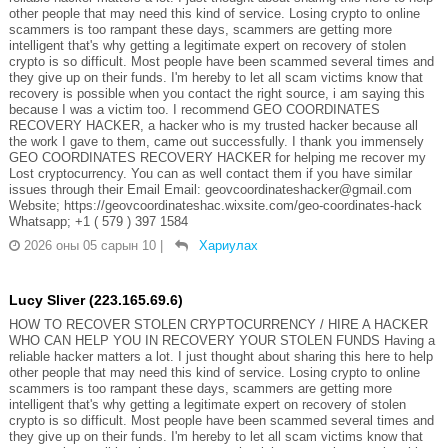
other people that may need this kind of service. Losing crypto to online
scammers is too rampant these days, scammers are getting more
intelligent that's why getting a legitimate expert on recovery of stolen
crypto is so difficult. Most people have been scammed several times and
they give up on their funds. I'm hereby to let all scam victims know that
recovery is possible when you contact the right source, i am saying this
because I was a victim too. I recommend GEO COORDINATES
RECOVERY HACKER, a hacker who is my trusted hacker because all
the work I gave to them, came out successfully. I thank you immensely
GEO COORDINATES RECOVERY HACKER for helping me recover my
Lost cryptocurrency. You can as well contact them if you have similar
issues through their Email Email: geovcoordinateshacker@gmail.com
Website; https://geovcoordinateshac.wixsite.com/geo-coordinates-hack
Whatsapp; +1 ( 579 ) 397 1584
2026 оны 05 сарын 10
|
Хариулах
Lucy Sliver (223.165.69.6)
HOW TO RECOVER STOLEN CRYPTOCURRENCY / HIRE A HACKER
WHO CAN HELP YOU IN RECOVERY YOUR STOLEN FUNDS Having a
reliable hacker matters a lot. I just thought about sharing this here to help
other people that may need this kind of service. Losing crypto to online
scammers is too rampant these days, scammers are getting more
intelligent that's why getting a legitimate expert on recovery of stolen
crypto is so difficult. Most people have been scammed several times and
they give up on their funds. I'm hereby to let all scam victims know that