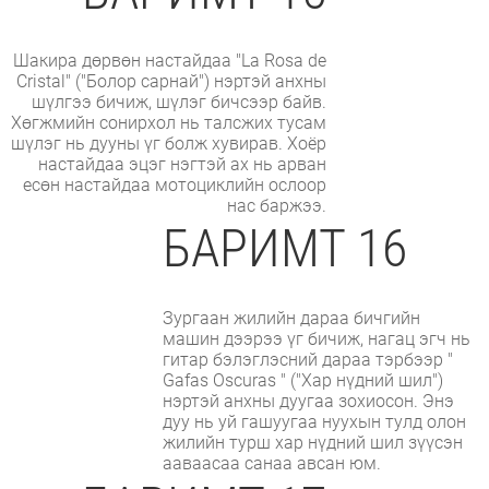
Шакира дөрвөн настайдаа "La Rosa de
Cristal" ("Болор сарнай") нэртэй анхны
шүлгээ бичиж, шүлэг бичсээр байв.
Хөгжмийн сонирхол нь талсжих тусам
шүлэг нь дууны үг болж хувирав. Хоёр
настайдаа эцэг нэгтэй ах нь арван
есөн настайдаа мотоциклийн ослоор
нас баржээ.
БАРИМТ 16
Зургаан жилийн дараа бичгийн
машин дээрээ үг бичиж, нагац эгч нь
гитар бэлэглэсний дараа тэрбээр "
Gafas Oscuras " ("Хар нүдний шил")
нэртэй анхны дуугаа зохиосон. Энэ
дуу нь уй гашуугаа нуухын тулд олон
жилийн турш хар нүдний шил зүүсэн
ааваасаа санаа авсан юм.