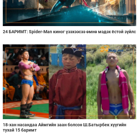
24 БАРИМТ: Spider-Man киног үзэхээсээ өмнө мэдэх ёстой зүйлс
18-хан насандаа Аймгийн заан болсон Ш.Батырбек хүүгийн
тухай 15 баримт