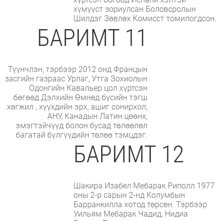
хүмүүст зориулсан Боловсролын
Шилдэг Зөвлөх Комисст томилогдсон.
БАРИМТ 11
Түүнчлэн, тэрбээр 2012 онд Францын
засгийн газраас Урлаг, Утга Зохиолын
Одонгийн Кавальер цол хүртсэн
бөгөөд Дэлхийн Өмнөд бүсийн тэгш
хөгжил , хүүхдийн эрх, ашиг сонирхол,
АНУ, Канадын Латин цөөнх,
эмэгтэйчүүд болон бусад төлөөлөл
багатай бүлгүүдийн төлөө тэмцдэг.
БАРИМТ 12
Шакира Изабел Мебарак Риполл 1977
оны 2-р сарын 2-нд Колумбын
Барранкилла хотод төрсөн. Тэрбээр
Уильям Мебарак Чадид, Нидиа