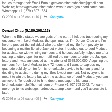
issues through their Email Email: geovcoordinateshacker@gmail.com
Website; https://geovcoordinateshac.wixsite.com/geo-coordinates-hack
Whatsapp; +1 ( 579 ) 397 1584
2026 оны 05 сарын 10
|
Хариулах
Denzel Chau (5.180.208.113)
When the Bible states we are gods of the earth, I felt this truth during my
encounter with Lord Meduza, the spell master. I’m Denzel Chau and I’m
here to present the individual who transformed my life from poverty to
becoming a multimillionaire Jackpot victor. I reached out to Lord Meduza
for assistance with winning numbers and he successfully helped me after
casting a lottery spell for me. I utilized the numbers to enter the Jackpot
lottery and I was announced as the winner of $368,000,000. Acquiring the
numbers from Lord Meduza took 72 hours and I want to express my
gratitude publicly to him for his remarkable service to humanity and for
deciding to assist me during my life's lowest moment. Not everyone is
meant to win the lottery but with the assistance of Lord Meduza, you can
achieve it. To reach out to him, drop a message to his email:
lordmeduzatemple@hotmail.com or Phone +1 807 798 3042. To learn
more, go to his webpage: lordmeduzatemple.com and you'll appreciate it
later.
2026 оны 05 сарын 09
|
Хариулах