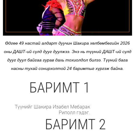
Өдгөө 49 настай алдарт дуучин Шакира хөлбөмбөгийн 2026
оны ДАШТ-ий сүлд дууг дуулжээ. Энэ нь түүний ДАШТ-ий сүлд
дууг дуул байгаа гурав дахь тохиолдол билээ. Түүний бага
насны тухай сонирхолтой 24 баримтыг хүргэж байна.
БАРИМТ 1
Түүнийг Шакира Изабел Мебарак
Риполл гэдэг.
БАРИМТ 2