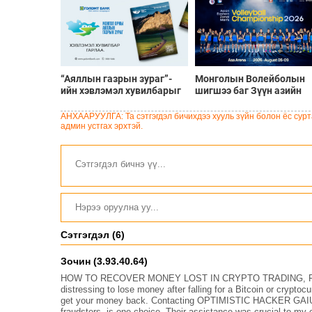
“Аяллын газрын зураг”-
Монголын Волейболын
ийн хэвлэмэл хувилбарыг
шигшээ баг Зүүн азийн
Голомт банкны салбараас
шилдгүүдтэй 8-р сарын 5
үнэ төлбөргүй авах
9-нд эх орондоо өрсөлдө
АНХААРУУЛГА: Та сэтгэгдэл бичихдээ хууль зүйн болон ёс сурта
боломжтой
админ устгах эрхтэй.
Сэтгэгдэл (6)
Зочин (3.93.40.64)
HOW TO RECOVER MONEY LOST IN CRYPTO TRADING, FO
distressing to lose money after falling for a Bitcoin or crypto
get your money back. Contacting OPTIMISTIC HACKER GAIUS, 
fraudsters, is one choice. Their assistance was crucial to my 