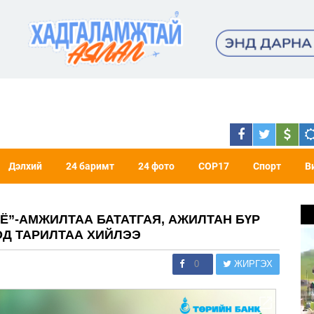
Дэлхий
24 баримт
24 фото
COP17
Спорт
В
Ё”-АМЖИЛТАА БАТАТГАЯ, АЖИЛТАН БҮР
ОД ТАРИЛТАА ХИЙЛЭЭ
0
ЖИРГЭХ