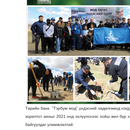
Төрийн банк “Тэрбум мод” үндэсний хөдөлгөөнд нэгдэ
зорилтот аяныг 2021 онд эхлүүлснээс хойш жил бүр 
байгуулдаг уламжлалтай.