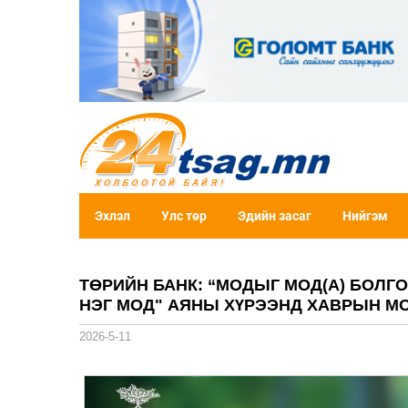
Эхлэл
Улс төр
Эдийн засаг
Нийгэм
ТӨРИЙН БАНК: “МОДЫГ МОД(А) БОЛГО
НЭГ МОД" АЯНЫ ХҮРЭЭНД ХАВРЫН М
2026-5-11