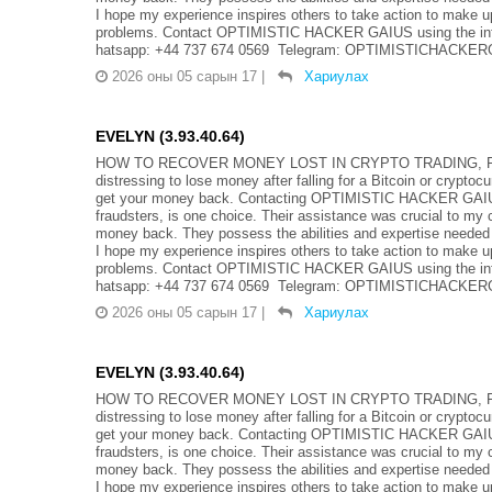
I hope my experience inspires others to take action to make up
problems. Contact OPTIMISTIC HACKER GAIUS using the info
hatsapp: +44 737 674 0569 Telegram: OPTIMISTICHACKERGA
2026 оны 05 сарын 17
|
Хариулах
EVELYN (3.93.40.64)
HOW TO RECOVER MONEY LOST IN CRYPTO TRADING, FO
distressing to lose money after falling for a Bitcoin or crypto
get your money back. Contacting OPTIMISTIC HACKER GAIUS, 
fraudsters, is one choice. Their assistance was crucial to my 
money back. They possess the abilities and expertise needed
I hope my experience inspires others to take action to make up
problems. Contact OPTIMISTIC HACKER GAIUS using the info
hatsapp: +44 737 674 0569 Telegram: OPTIMISTICHACKERGA
2026 оны 05 сарын 17
|
Хариулах
EVELYN (3.93.40.64)
HOW TO RECOVER MONEY LOST IN CRYPTO TRADING, FO
distressing to lose money after falling for a Bitcoin or crypto
get your money back. Contacting OPTIMISTIC HACKER GAIUS, 
fraudsters, is one choice. Their assistance was crucial to my 
money back. They possess the abilities and expertise needed
I hope my experience inspires others to take action to make up