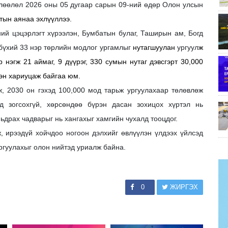
лөөлөл 2026 оны 05 дугаар сарын 09-ний өдөр Олон улсын
тын аянаа эхлүүллээ.
ий цэцэрлэгт хүрээлэн, Бумбатын булаг, Таширын ам, Богд
 бүхий 33 нэр төрлийн модлог ургамлыг
нутагшуулан
ургуул
ж
нэгж 21 аймаг, 9 дүүрэг, 330 сумын нутаг дэвсгэрт 30,000
лэн хариуцаж байгаа юм.
, 2030 он гэхэд 100,000 мод тарьж ургуулахаар төлөвлөж
 зогсохгүй, хөрсөндөө бүрэн дасан зохицох хүртэл нь
ьдрах чадварыг нь хангахыг хамгийн чухалд тооцдог.
, ирээдүй хойчдоо ногоон дэлхийг өвлүүлэн үлдээх үйлсэд
ргуулахыг олон нийтэд уриалж байна.
0
ЖИРГЭХ