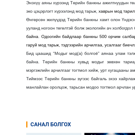
Энэхүү аяны хүрээнд Төрийн банкны ажилтнуудын тө
эко цэцэрлэгт хүрээлэнд мод тарьж,
хаврын мод тарил
Өнгөрсөн жилүүдэд Төрийн банкны хамт олон Үндэсн
ууланд ногоон төгөлтэй болж экологийн ач холбогдол
байна. Одоогийн байдлаар банкны 500 орчим салбар 
гаруй мод тарьж, тэдгээрийн арчилгаа, усалгааг биеч
Бид цаашид “Модыг мод(а) болгоё” аянаа улам тэлж
байна. Төрийн банкны хувьд модыг зөвхөн тариад
мэргэжлийн арчилгааг тогтмол хийж, урт хугацааны ам
Тиймээс Төрийн банкны зүгээс байгаль эхээ хайрлаж
манлайлан оролцож, тарьсан модоо тогтмол арчлан у
САНАЛ БОЛГОХ