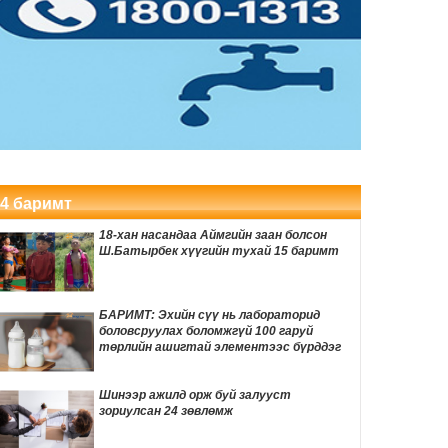
Мексикийн алдарт TikTok инфлюэнсер
шууд дамжуулалтын үеэр буудуулан
амиа алджээ
3 цаг 36 мин
Өвөлжилтийн бэлтгэл ажлын хүрээнд
Шадар сайд Н.Номтойбаяр Дорноговь
аймагт ажиллав
4 цаг 9 мин
Хуримын зочдын МЭДВЭЛ ЗОХИХ
бичигдээгүй дүрмүүд
4 баримт
4 цаг 15 мин
18-хан насандаа Аймгийн заан болсон
Өнөөдөр автомашины тэгш улсын
Ш.Батырбек хүүгийн тухай 15 баримт
дугаартай хэрэглэгчдэд бензин олгоно
4 цаг 19 мин
БАРИМТ: Эхийн сүү нь лабораторид
боловсруулах боломжгүй 100 гаруй
ӨНӨӨДӨР: Нийслэлийн ИТХ-ын ээлжит
төрлийн ашигтай элементээс бүрддэг
VIII хуралдаан болно
4 цаг 38 мин
Шинээр ажилд орж буй залууст
зориулсан 24 зөвлөмж
Улаанбаатарт 29 градус дулаан байна