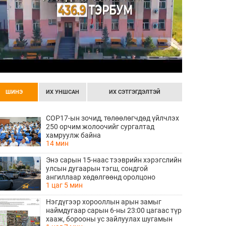
ШИНЭ
ИХ УНШСАН
ИХ СЭТГЭГДЭЛТЭЙ
COP17-ын зочид, төлөөлөгчдөд үйлчлэх
250 орчим жолоочийг сургалтад
хамруулж байна
14 мин
Энэ сарын 15-наас тээврийн хэрэгслийн
улсын дугаарын тэгш, сондгой
ангиллаар хөдөлгөөнд оролцоно
1 цаг 5 мин
Нэгдүгээр хорооллын арын замыг
наймдугаар сарын 6-ны 23:00 цагаас түр
хааж, борооны ус зайлуулах шугамын