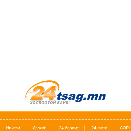
Нийгэм
Дэлхий
24 баримт
24 фото
COP1