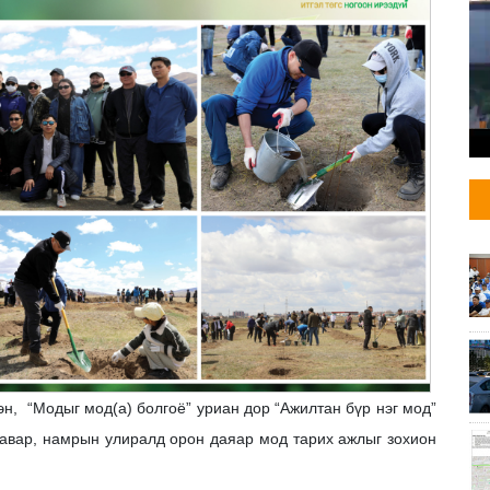
н, “Модыг мод(а) болгоё” уриан дор “Ажилтан бүр нэг мод”
хавар, намрын улиралд орон даяар мод тарих ажлыг зохион