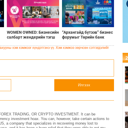
WOMEN OWNED: Бизнесийн
“Архангайд бүтээв” бизнес
салбарт жендерийн тэгш
форумыг Төрийн банк
-
оролцоог хангаж, бизнес
дэмжин ажиллалаа
нө
эрхлэгч эмэгтэйчүүдийг
хууны хэм хэмжээг хүндэтгэнэ үү. Хэм хэмжээ зөрчсөн сэтгэгдэлийг
дэмжинэ
2
Илгээх
REX TRADING, OR CRYPTO INVESTMENT. It can be
currency investment hoax. You can, however, take certain actions to
a company that specializes in recovering money lost to
case, and it has been a huge relief that they were able to get my