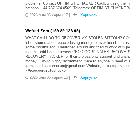
problems. Contact OPTIMISTIC HACKER GAIUS using the info
hatsapp: +44 737 674 0569 Telegram: OPTIMISTICHACKERGA
2026 оны 05 сарын 17
|
Хариулах
Wefred Zero (159.89.126.95)
WHAT CAN I DO TO RECOVER MY STOLEN BITCOIN? CON
lot of stories about people losing money to investment scams. 
some months ago, I searched around and tried to work with pe
months until I came across GEO COORDINATES RECOVERY 
RECOVERY HACKER for their professional support and unshaka
money. I would highly recommend them to anyone in need of suc
geovcoordinateshacker@gmail.com Website; https://geovcoor
@Geocoordinateshacker
2026 оны 05 сарын 16
|
Хариулах