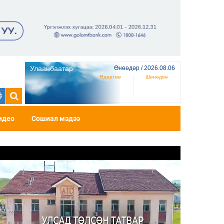
Улаанбаатар
Өнөөдөр / 2026.08.06
Өдөртөө
Шөнөдөө
идео
Сошиал мэдээ