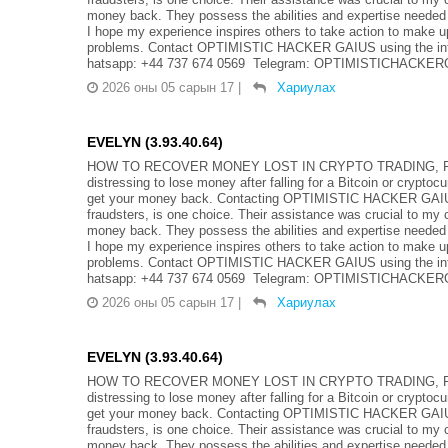
money back. They possess the abilities and expertise needed
I hope my experience inspires others to take action to make up
problems. Contact OPTIMISTIC HACKER GAIUS using the info
hatsapp: +44 737 674 0569 Telegram: OPTIMISTICHACKERGA
2026 оны 05 сарын 17
|
Хариулах
EVELYN (3.93.40.64)
HOW TO RECOVER MONEY LOST IN CRYPTO TRADING, FO
distressing to lose money after falling for a Bitcoin or crypto
get your money back. Contacting OPTIMISTIC HACKER GAIUS, 
fraudsters, is one choice. Their assistance was crucial to my 
money back. They possess the abilities and expertise needed
I hope my experience inspires others to take action to make up
problems. Contact OPTIMISTIC HACKER GAIUS using the info
hatsapp: +44 737 674 0569 Telegram: OPTIMISTICHACKERGA
2026 оны 05 сарын 17
|
Хариулах
EVELYN (3.93.40.64)
HOW TO RECOVER MONEY LOST IN CRYPTO TRADING, FO
distressing to lose money after falling for a Bitcoin or crypto
get your money back. Contacting OPTIMISTIC HACKER GAIUS, 
fraudsters, is one choice. Their assistance was crucial to my 
money back. They possess the abilities and expertise needed