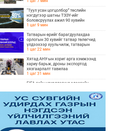
1 цаг 7 мин
хөндлөн сэтэлгээ хийнэ
“Туул усан цогцолбор” төслийн
нэгдүгээр шатны ТЭЗҮ-ийг
боловсруулах ажил 90 хувийн
1 цаг 9 мин
гүйцэтгэлтэй байна
Татварын өрийг барагдуулахдаа
орлогын 30 хувийг татвар төлөгчид
үлдээхээр хуульчилж, татварын
1 цаг 22 мин
тайлангаа залруулах хугацааг хоёр жил
болгон сунгажээ
Хятад АНУ-ын хориг арга хэмжээнд
хариу барьж, дроны экспортод
хязгаарлалт тавилаа
1 цаг 31 мин
FIFA-гийн удирдлагууд одоогийн
ерөнхийлөгч Инфантинод бүрэн
дэмжлэг үзүүлж, огцрох шаардлагыг
2 цаг 37 мин
няцаав
Лос-Анжелесын давирхайн нүхнээс
Мөстлөгийн үеийн шинэ мэлхийн төрөл
илрүүлжээ
3 цаг 17 мин