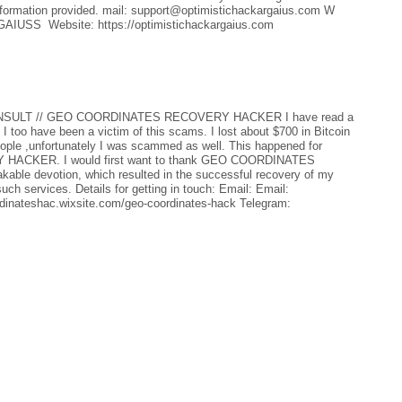
rmation provided. mail: support@optimistichackargaius.com W
IUSS Website: https://optimistichackargaius.com
SULT // GEO COORDINATES RECOVERY HACKER I have read a
I too have been a victim of this scams. I lost about $700 in Bitcoin
ople ,unfortunately I was scammed as well. This happened for
HACKER. I would first want to thank GEO COORDINATES
ble devotion, which resulted in the successful recovery of my
h services. Details for getting in touch: Email: Email:
dinateshac.wixsite.com/geo-coordinates-hack Telegram: