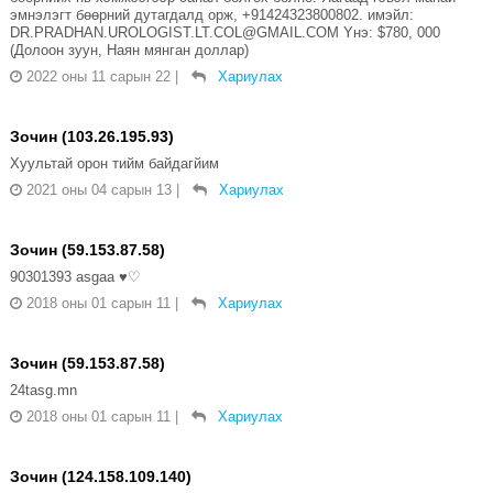
эмнэлэгт бөөрний дутагдалд орж, +91424323800802. имэйл:
DR.PRADHAN.UROLOGIST.LT.COL@GMAIL.COM Yнэ: $780, 000
(Долоон зуун, Наян мянган доллар)
2022 оны 11 сарын 22
|
Хариулах
Зочин (103.26.195.93)
Хуультай орон тийм байдагйим
2021 оны 04 сарын 13
|
Хариулах
Зочин (59.153.87.58)
90301393 asgaa ♥♡
2018 оны 01 сарын 11
|
Хариулах
Зочин (59.153.87.58)
24tasg.mn
2018 оны 01 сарын 11
|
Хариулах
Зочин (124.158.109.140)