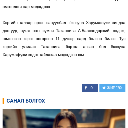
өмгөөлөгч нар мэдэгджээ.
Хэргийн талаар эргэн сануулбал ёкозуна Харумафүжи зиндаа
доогуур, нутаг нэгт сүмоч Таканоива А.Баасандоржийг зодож,
гэмтээсэн хэрэг өнгөрсөн 11 дүгээр сард болсон билээ. Тус
хэргийн улмаас Таканоива бэртэл авсан бол ёкозуна
Харумафүжи зодог тайлахаа мэдэгдсэн юм.
0
ЖИРГЭХ
САНАЛ БОЛГОХ