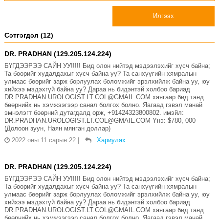
Илгээх
Сэтгэгдэл (12)
DR. PRADHAN (129.205.124.224)
БҮГДЭЭРЭЭ САЙН УУ!!!!! Бид олон нийтэд мэдээлэхийг хүсч байна;
Та бөөрийг худалдахыг хүсч байна уу? Та санхүүгийн хямралын
улмаас бөөрийг зарж борлуулах боломжийг эрэлхийлж байна уу, юу
хийхээ мэдэхгүй байна уу? Дараа нь бидэнтэй холбоо бариад
DR.PRADHAN.UROLOGIST.LT.COL@GMAIL.COM хаягаар бид танд
бөөрнийх нь хэмжээгээр санал болгох болно. Яагаад гэвэл манай
эмнэлэгт бөөрний дутагдалд орж, +91424323800802. имэйл:
DR.PRADHAN.UROLOGIST.LT.COL@GMAIL.COM Yнэ: $780, 000
(Долоон зуун, Наян мянган доллар)
2022 оны 11 сарын 22
|
Хариулах
DR. PRADHAN (129.205.124.224)
БҮГДЭЭРЭЭ САЙН УУ!!!!! Бид олон нийтэд мэдээлэхийг хүсч байна;
Та бөөрийг худалдахыг хүсч байна уу? Та санхүүгийн хямралын
улмаас бөөрийг зарж борлуулах боломжийг эрэлхийлж байна уу, юу
хийхээ мэдэхгүй байна уу? Дараа нь бидэнтэй холбоо бариад
DR.PRADHAN.UROLOGIST.LT.COL@GMAIL.COM хаягаар бид танд
бөөрнийх нь хэмжээгээр санал болгох болно. Яагаад гэвэл манай