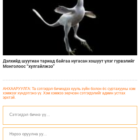
Дэлхийд шуугиан тариад байгаа нугасан хошуут үлэг гүрвэлийг
Монголоос “хулгайлжээ”
АНХААРУУЛГА: Та сэтгэгдэл бичихдээ хууль зүйн болон ёс суртахууны хэм
хэмжээг хүндэтгэнэ үү. Хэм хэмжээ зөрчсөн сэтгэгдэлийг админ устгах
эрхтэй.