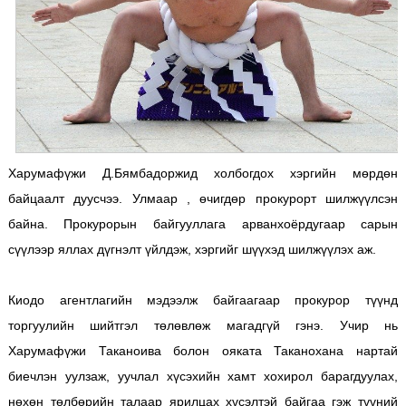
Харумафүжи Д.Бямбадоржид холбогдох хэргийн мөрдөн
байцаалт дуусчээ. Улмаар , өчигдөр прокурорт шилжүүлсэн
байна. Прокурорын байгууллага арванхоёрдугаар сарын
сүүлээр яллах дүгнэлт үйлдэж, хэргийг шүүхэд шилжүүлэх аж.
Киодо агентлагийн мэдээлж байгаагаар прокурор түүнд
торгуулийн шийтгэл төлөвлөж магадгүй гэнэ. Учир нь
Харумафүжи Таканоива болон ояката Таканохана нартай
биечлэн уулзаж, уучлал хүсэхийн хамт хохирол барагдуулах,
нөхөн төлбөрийн талаар ярилцах хүсэлтэй байгаа гэж түүний