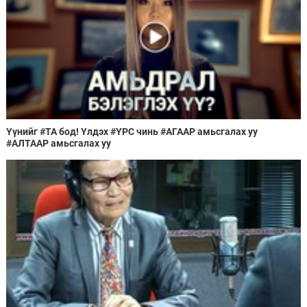
Үүнийг #ТА бод! Үлдэх #ҮРС чинь #АГААР амьсгалах уу
#АЛТААР амьсгалах уу