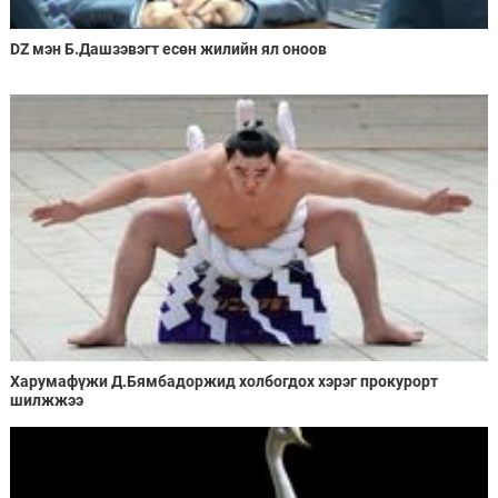
DZ мэн Б.Дашзэвэгт есөн жилийн ял оноов
Харумафүжи Д.Бямбадоржид холбогдох хэрэг прокурорт
шилжжээ