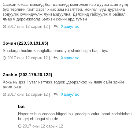
Сайхан юмаа, манайд бол дэлхийд монголын нэр дуурсгасан хүнд
бүх төрлийн гэмт хэрэг хийх зам нээлттэй, монголчууд дуртайяа
зодуулж хүчиндүүлж луйвардуулна. Дэлхийд гайхуулж л байвал
ямар ч доромжлолд бэлхэн сонин ард түмэн
2017 оны 12 сарын 12
|
Хариулах
Зочин (223.39.191.65)
Shudarga huuliin zasaglaltai orond yaj shiidehiig n harj l bya
2017 оны 12 сарын 12
|
Хариулах
Zochin (202.179.26.122)
Хохь нь дээ Нутаг нэгтнээ зодож ,дээрэлхэх нь яавч сайн эрийн
ажил биш
2017 оны 12 сарын 12
|
Хариулах
bat
Hoyor er hun zodoon hiigeel biz.yaadgiin.zaluu bhad zodoldohgui
bn gej ch bhgui shu de
2017 оны 12 сарын 12