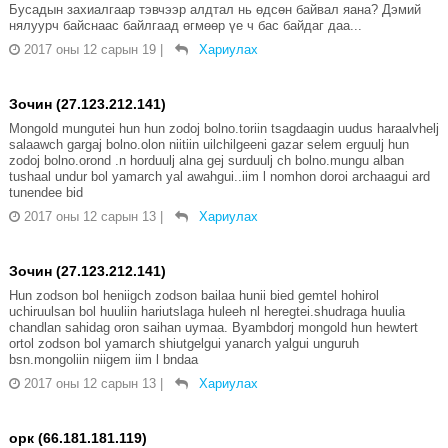
Бусадын захиалгаар тэвчээр алдтал нь өдсөн байвал яана? Дэмий
нялуурч байснаас байлгаад өгмөөр үе ч бас байдаг даа...
2017 оны 12 сарын 19
|
Хариулах
Зочин (27.123.212.141)
Mongold mungutei hun hun zodoj bolno.toriin tsagdaagin uudus haraalvhelj
salaawch gargaj bolno.olon niitiin uilchilgeeni gazar selem erguulj hun
zodoj bolno.orond .n horduulj alna gej surduulj ch bolno.mungu alban
tushaal undur bol yamarch yal awahgui..iim l nomhon doroi archaagui ard
tunendee bid
2017 оны 12 сарын 13
|
Хариулах
Зочин (27.123.212.141)
Hun zodson bol heniigch zodson bailaa hunii bied gemtel hohirol
uchiruulsan bol huuliin hariutslaga huleeh nl heregtei.shudraga huulia
chandlan sahidag oron saihan uymaa. Byambdorj mongold hun hewtert
ortol zodson bol yamarch shiutgelgui yanarch yalgui unguruh
bsn.mongoliin niigem iim l bndaa
2017 оны 12 сарын 13
|
Хариулах
орк (66.181.181.119)