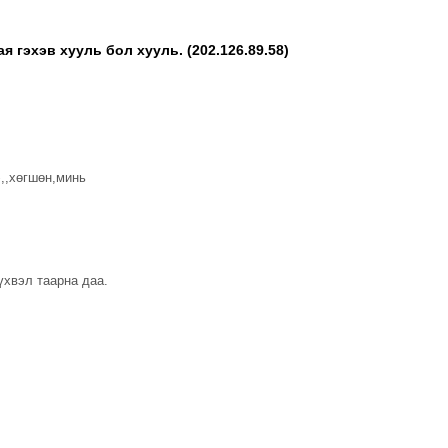
 гэхэв хууль бол хууль. (202.126.89.58)
э,,хөгшөн,минь
үхвэл таарна даа.