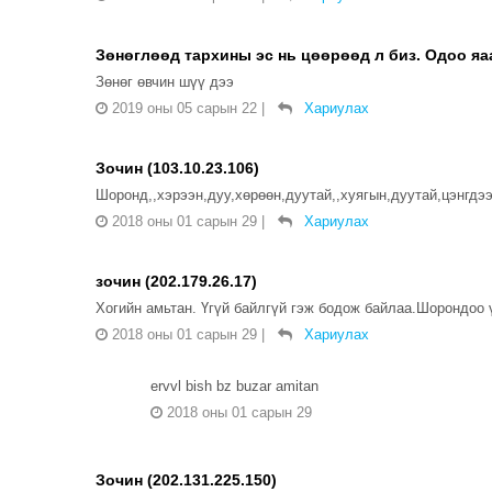
Зөнөглөөд тархины эс нь цөөрөөд л биз. Одоо яаая
Зөнөг өвчин шүү дээ
2019 оны 05 сарын 22
|
Хариулах
Зочин (103.10.23.106)
Шоронд,,хэрээн,дуу,хөрөөн,дуутай,,хуягын,дуутай,цэнгдэ
2018 оны 01 сарын 29
|
Хариулах
зочин (202.179.26.17)
Хогийн амьтан. Үгүй байлгүй гэж бодож байлаа.Шорондоо 
2018 оны 01 сарын 29
|
Хариулах
ervvl bish bz buzar amitan
2018 оны 01 сарын 29
Зочин (202.131.225.150)