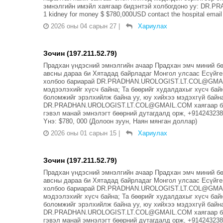
эмнэлгийн имэйл хаягаар бидэнтэй холбогдоно уу: DR.P
1 kidney for money $ $780,000USD contact the hospital email
2026 оны 04 сарын 27
|
Хариулах
Зочин (197.211.52.79)
Прадхан үндэсний эмнэлгийн ачаар Прадхан эмч миний бөө
авсны дараа би Хятадад байрладаг Монгол улсаас Есүйген
холбоо бариарай DR.PRADHAN.UROLOGIST.LT.COL@GMAIL.
мэдээлэхийг хүсч байна; Та бөөрийг худалдахыг хүсч бай
боломжийг эрэлхийлж байна уу, юу хийхээ мэдэхгүй байн
DR.PRADHAN.UROLOGIST.LT.COL@GMAIL.COM хаягаар бид 
гэвэл манай эмнэлэгт бөөрний дутагдалд орж, +91424
Yнэ: $780, 000 (Долоон зуун, Наян мянган доллар)
2026 оны 01 сарын 15
|
Хариулах
Зочин (197.211.52.79)
Прадхан үндэсний эмнэлгийн ачаар Прадхан эмч миний бөө
авсны дараа би Хятадад байрладаг Монгол улсаас Есүйген
холбоо бариарай DR.PRADHAN.UROLOGIST.LT.COL@GMAIL.
мэдээлэхийг хүсч байна; Та бөөрийг худалдахыг хүсч бай
боломжийг эрэлхийлж байна уу, юу хийхээ мэдэхгүй байн
DR.PRADHAN.UROLOGIST.LT.COL@GMAIL.COM хаягаар бид 
гэвэл манай эмнэлэгт бөөрний дутагдалд орж, +91424