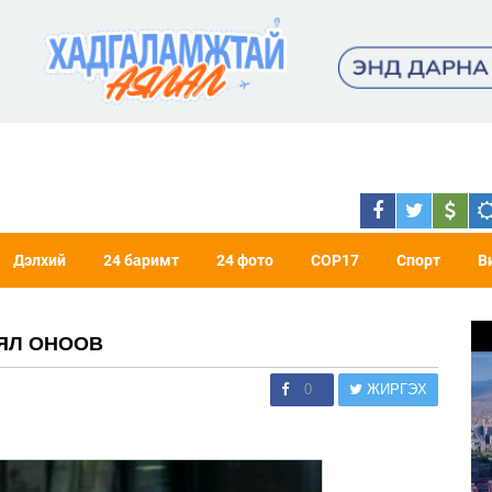
Дэлхий
24 баримт
24 фото
COP17
Спорт
В
 ЯЛ ОНООВ
0
ЖИРГЭХ