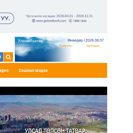
Улаанбаатар
Өнөөдөр / 2026.08.07
Өдөртөө
Шөнөдөө
идео
Сошиал мэдээ