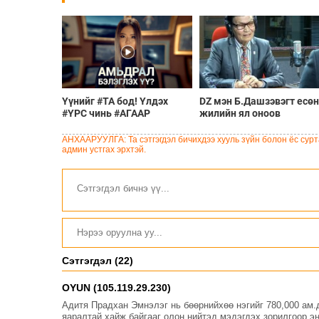
Үүнийг #ТА бод! Үлдэх
DZ мэн Б.Дашзэвэгт есөн
#ҮРС чинь #АГААР
жилийн ял оноов
амьсгалах уу #АЛТААР
амьсгалах уу
АНХААРУУЛГА: Та сэтгэгдэл бичихдээ хууль зүйн болон ёс сурта
админ устгах эрхтэй.
Сэтгэгдэл (22)
OYUN (105.119.29.230)
Адитя Прадхан Эмнэлэг нь бөөрнийхөө нэгийг 780,000 ам
яаралтай хайж байгааг олон нийтэд мэдэгдэх зорилгоор э