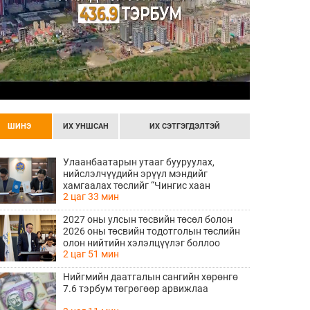
ШИНЭ
ИХ УНШСАН
ИХ СЭТГЭГДЭЛТЭЙ
Улаанбаатарын утааг бууруулах,
нийслэлчүүдийн эрүүл мэндийг
хамгаалах төслийг “Чингис хаан
2 цаг 33 мин
баялгийн сан нэгдэл” ХХК-тай хамтран
хэрэгжүүлнэ
2027 оны улсын төсвийн төсөл болон
2026 оны төсвийн тодотголын төслийн
олон нийтийн хэлэлцүүлэг боллоо
2 цаг 51 мин
Нийгмийн даатгалын сангийн хөрөнгө
7.6 тэрбум төгрөгөөр арвижлаа