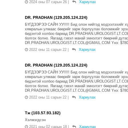
2024 оны 07 сарын 26
|
Хариулах
DR. PRADHAN (129.205.124.224)
БҮГДЭЭРЭЭ САЙН УУ!!!!! Бид олон нийтэд мэдээлэхийг хүс
хямралын улмаас бөөрийг зарж борлуулах боломжийг эрэл
бидэнтэй холбоо бариад DR.PRADHAN.UROLOGIST.LT.COL
болгох болно. Яагаад гэвэл манай эмнэлэгт бөөрний дута
DR.PRADHAN.UROLOGIST.LT.COL@GMAIL.COM Yнэ: $780, 0
2022 оны 11 сарын 22
|
Хариулах
DR. PRADHAN (129.205.124.224)
БҮГДЭЭРЭЭ САЙН УУ!!!!! Бид олон нийтэд мэдээлэхийг хүс
хямралын улмаас бөөрийг зарж борлуулах боломжийг эрэл
бидэнтэй холбоо бариад DR.PRADHAN.UROLOGIST.LT.COL
болгох болно. Яагаад гэвэл манай эмнэлэгт бөөрний дута
DR.PRADHAN.UROLOGIST.LT.COL@GMAIL.COM Yнэ: $780, 0
2022 оны 11 сарын 22
|
Хариулах
Тж (103.57.93.182)
Хэлмэгдсэн
2021 оны 02 сарын 18
|
Хариулах