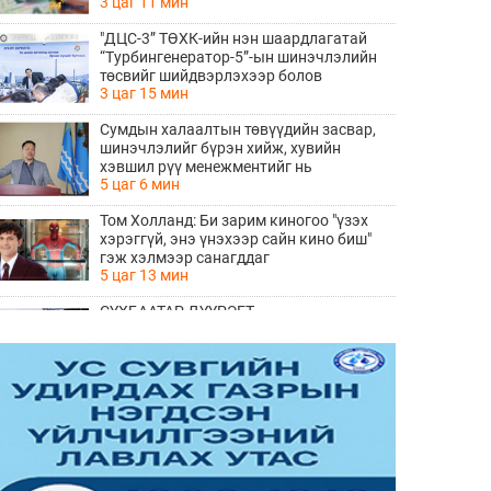
3 цаг 11 мин
"ДЦС-3” ТӨХК-ийн нэн шаардлагатай
“Турбингенератор-5”-ын шинэчлэлийн
төсвийг шийдвэрлэхээр болов
3 цаг 15 мин
Сумдын халаалтын төвүүдийн засвар,
шинэчлэлийг бүрэн хийж, хувийн
хэвшил рүү менежментийг нь
5 цаг 6 мин
шилжүүлсэн гэдгийг онцоллоо
Том Холланд: Би зарим киногоо "үзэх
хэрэггүй, энэ үнэхээр сайн кино биш"
гэж хэлмээр санагддаг
5 цаг 13 мин
СҮХБААТАР ДҮҮРЭГТ
ҮЙЛДВЭРЛЭВ-2026" ҮЗЭСГЭЛЭН
ҮРГЭЛЖИЛЖ БАЙНА
7 цаг 10 мин
Ирэх 10 хоногийн цаг агаарын
урьдчилсан төлөв
7 цаг 18 мин