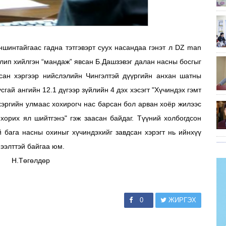
уншинтайгаас гадна тэтгэвэрт суух насандаа гэнэт л DZ man
клип хийлгэн “мандаж” явсан Б.Дашзэвэг далан насны босгыг
дсан хэргээр нийслэлийн Чингэлтэй дүүргийн анхан шатны
гай ангийн 12.1 дүгээр зүйлийн 4 дэх хэсэгт "Хүчиндэх гэмт
 хэргийн улмаас хохирогч нас барсан бол арван хоёр жилээс
 хорих ял шийтгэнэ" гэж заасан байдаг. Түүний холбогдсон
й бага насны охиныг хүчиндэхийг завдсан хэрэгт нь ийнхүү
нээлттэй байгаа юм.
дөр
0
ЖИРГЭХ