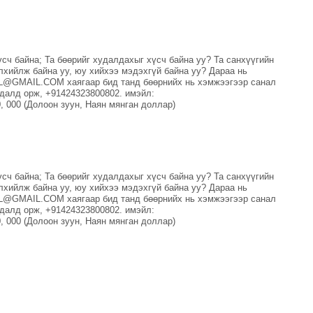
ч байна; Та бөөрийг худалдахыг хүсч байна уу? Та санхүүгийн
хийлж байна уу, юу хийхээ мэдэхгүй байна уу? Дараа нь
@GMAIL.COM хаягаар бид танд бөөрнийх нь хэмжээгээр санал
гдалд орж, +91424323800802. имэйл:
00 (Долоон зуун, Наян мянган доллар)
ч байна; Та бөөрийг худалдахыг хүсч байна уу? Та санхүүгийн
хийлж байна уу, юу хийхээ мэдэхгүй байна уу? Дараа нь
@GMAIL.COM хаягаар бид танд бөөрнийх нь хэмжээгээр санал
гдалд орж, +91424323800802. имэйл:
00 (Долоон зуун, Наян мянган доллар)