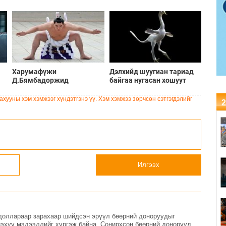
Харумафүжи
Дэлхийд шуугиан тариад
Д.Бямбадоржид
байгаа нугасан хошуут
холбогдох хэрэг прокурорт
үлэг гүрвэлийг Монголоос
шилжжээ
“хулгайлжээ”
хууны хэм хэмжээг хүндэтгэнэ үү. Хэм хэмжээ зөрчсөн сэтгэгдэлийг
2
Илгээх
.доллараар зарахаар шийдсэн эрүүл бөөрний доноруудыг
нэхүү мэдээллийг хүргэж байна. Сонирхсон бөөрний донорууд