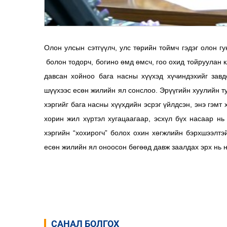
Олон улсын сэтгүүлч, улс төрийн тоймч гэдэг олон г
болон тодорч, богино өмд өмсч, гоо охид тойруулан 
давсан хойноо бага насны хүүхэд хүчиндэхийг зав
шүүхээс есөн жилийн ял сонслоо. Эрүүгийн хуулийн тус
хэргийг бага насны хүүхдийн эсрэг үйлдсэн, энэ гэмт
хорин жил хүртэл хугацаагаар, эсхүл бүх насаар нь
хэргийн “хохирогч” болох охин хөгжлийн бэрхшээлтэ
есөн жилийн ял оноосон бөгөөд давж заалдах эрх нь 
Н.Төгөл
САНАЛ БОЛГОХ