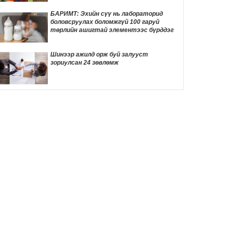
ТОМООХОН маргаан дагуулж эхлэв
9 цаг 4 мин
БАРИМТ: Эхийн сүү нь лабораторид
боловсруулах боломжгүй 100 гаруй
ДҮН ШИНЖИЛГЭЭ: Америк- Хятадын
төрлийн ашигтай элементээс бүрддэг
эмзэг харилцаа
9 цаг 14 мин
Шинээр ажилд орж буй залууст
зориулсан 24 зөвлөмж
Д.Трамп төрөлхийн иргэншлийг дахин
хязгаарлахыг оролдлоо
9 цаг 24 мин
Монелийн гудамжны авто замыг
өнөөдрөөс хааж, засварлана
9 цаг 55 мин
Даян аварга Б.Орхонбаярын тухай 24
баримт
9 цаг 59 мин
"Дөчин жилийн дараа өөрийн гэсэн
байртай боллоо"
10 цаг 16 мин