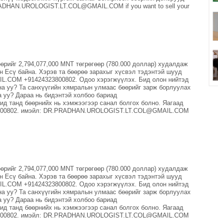
RADHAN.UROLOGIST.LT.COL@GMAIL.COM if you want to sell your
рийг 2,794,077,000 MNT төгрөгөөр (780.000 доллар) худалдаж
 Есү байна. Хэрэв та бөөрөө зарахыг хүсвэл тэдэнтэй шууд
COM +91424323800802. Одоо хэрэгжүүлэх. Бид олон нийтэд
на уу? Та санхүүгийн хямралын улмаас бөөрийг зарж борлуулах
а уу? Дараа нь бидэнтэй холбоо бариад
танд бөөрнийх нь хэмжээгээр санал болгох болно. Яагаад
323800802. имэйл: DR.PRADHAN.UROLOGIST.LT.COL@GMAIL.COM
рийг 2,794,077,000 MNT төгрөгөөр (780.000 доллар) худалдаж
 Есү байна. Хэрэв та бөөрөө зарахыг хүсвэл тэдэнтэй шууд
COM +91424323800802. Одоо хэрэгжүүлэх. Бид олон нийтэд
на уу? Та санхүүгийн хямралын улмаас бөөрийг зарж борлуулах
а уу? Дараа нь бидэнтэй холбоо бариад
танд бөөрнийх нь хэмжээгээр санал болгох болно. Яагаад
323800802. имэйл: DR.PRADHAN.UROLOGIST.LT.COL@GMAIL.COM