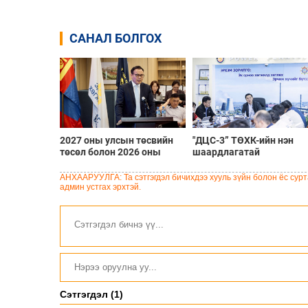
САНАЛ БОЛГОХ
2027 оны улсын төсвийн
"ДЦС-3” ТӨХК-ийн нэн
төсөл болон 2026 оны
шаардлагатай
төсвийн тодотголын
“Турбингенератор-5”-ын
төслийн олон нийтийн
шинэчлэлийн төсвийг
АНХААРУУЛГА: Та сэтгэгдэл бичихдээ хууль зүйн болон ёс сурта
хэлэлцүүлэг боллоо
шийдвэрлэхээр болов
админ устгах эрхтэй.
Сэтгэгдэл (1)