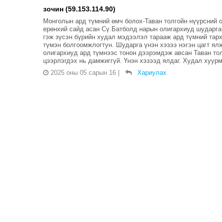
зочин (59.153.114.90)
Монголын ард түмний өмч болох-Таван толгойн нүүрсний 
ерөнхий сайд асан Сү.Батболд нарын олигархиуд шударга
гэж зүсэн бүрийн худал мэдээлэл тарааж ард түмний тарх
түмэн болгоомжлогтун. Шударга үнэн хэзээ нэгэн цагт я
олигархиуд ард түмнээс тонон дээрэмдэж авсан Таван тол
цээрлэгдэх нь дамжиггүй. Үнэн хэзээд ялдаг. Худал хуурм
2025 оны 05 сарын 16
|
Хариулах