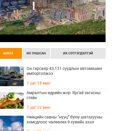
ШИНЭ
ИХ УНШСАН
ИХ СЭТГЭГДЭЛТЭЙ
Он гарсаар 43,131 суудлын автомашин
импортолжээ
7 цаг 18 мин
Амралтын өдрийн жор: Яргай загасны
стейк
7 цаг 22 мин
Нөөцийн савны “нууц” буюу шатахууны
хомсдлоос чөлөөлөх 9 хувийн зээл