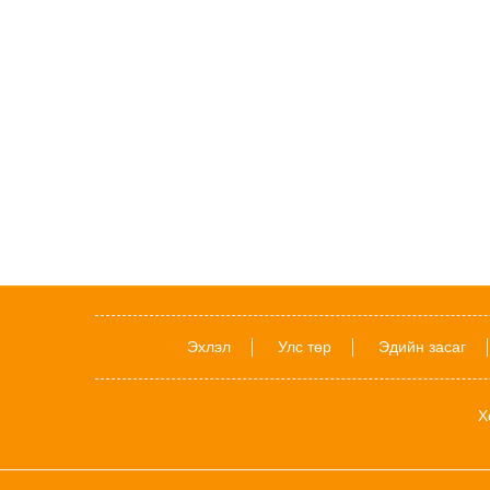
Эхлэл
Улс төр
Эдийн засаг
Х