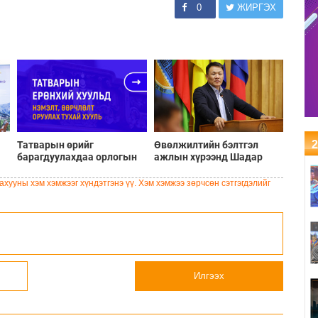
0
ЖИРГЭХ
2
Татварын өрийг
Өвөлжилтийн бэлтгэл
барагдуулахдаа орлогын
ажлын хүрээнд Шадар
30 хувийг татвар төлөгчид
сайд Н.Номтойбаяр
үлдээхээр хуульчилж,
Дорноговь аймагт
хууны хэм хэмжээг хүндэтгэнэ үү. Хэм хэмжээ зөрчсөн сэтгэгдэлийг
татварын тайлангаа
ажиллав
залруулах хугацааг хоёр
жил болгон сунгажээ
Илгээх