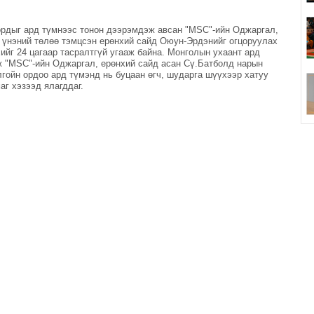
ордыг ард түмнээс тонон дээрэмдэж авсан "MSC"-ийн Оджаргал,
 үнэний төлөө тэмцсэн ерөнхий сайд Оюун-Эрдэнийг огцоруулах
ийг 24 цагаар тасралтгүй угааж байна. Монголын ухаант ард
лж "MSC"-ийн Оджаргал, ерөнхий сайд асан Сү.Батболд нарын
гойн ордоо ард түмэнд нь буцаан өгч, шударга шүүхээр хатуу
аг хэзээд ялагддаг.