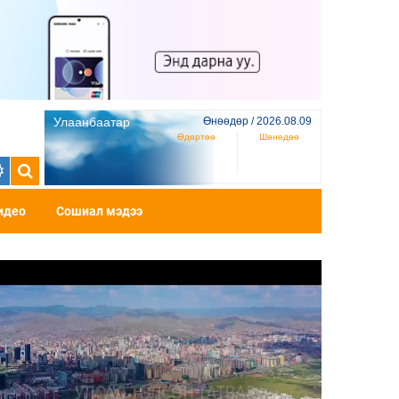
Улаанбаатар
Өнөөдөр / 2026.08.09
Өдөртөө
Шөнөдөө
идео
Сошиал мэдээ