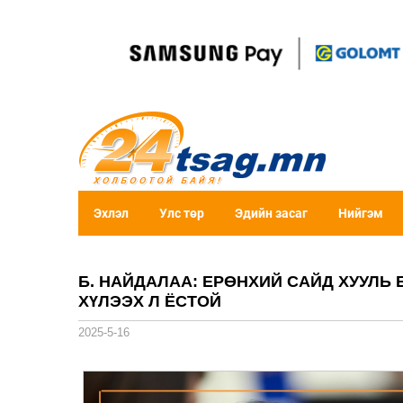
Эхлэл
Улс төр
Эдийн засаг
Нийгэм
Б. НАЙДАЛАА: ЕРӨНХИЙ САЙД ХУУЛЬ
ХҮЛЭЭХ Л ЁСТОЙ
2025-5-16