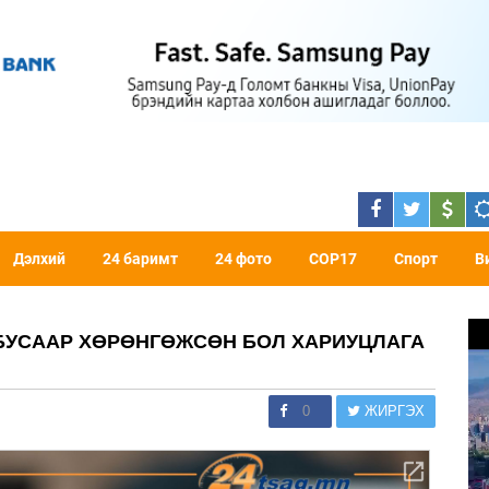
Дэлхий
24 баримт
24 фото
COP17
Спорт
В
 БУСААР ХӨРӨНГӨЖСӨН БОЛ ХАРИУЦЛАГА
0
ЖИРГЭХ