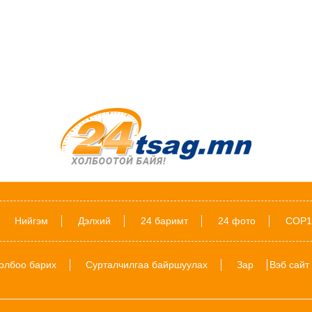
Нийгэм
Дэлхий
24 баримт
24 фото
COP1
олбоо барих
Сурталчилгаа байршуулах
Зар
Вэб сайт