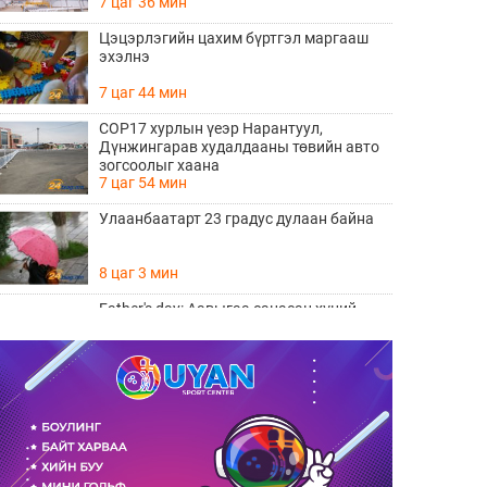
7 цаг 36 мин
Цэцэрлэгийн цахим бүртгэл маргааш
эхэлнэ
7 цаг 44 мин
COP17 хурлын үеэр Нарантуул,
Дүнжингарав худалдааны төвийн авто
зогсоолыг хаана
7 цаг 54 мин
Улаанбаатарт 23 градус дулаан байна
8 цаг 3 мин
Father's day: Аавыгаа санасан хүний
ЗААВАЛ унших 8 шүлэг
Өчигдөр 11 цаг 15 мин
Өнөөдөр тоглолтоо хийх гэж байгаа THE
HU хамтлагийн алдартай 10 дуу
Өчигдөр 10 цаг 20 мин