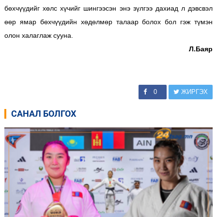
бөхчүүдийг хөлс хүчийг шингээсэн энэ зүлгээ дахиад л дэвсвэл
өөр ямар бөхчүүдийн хөдөлмөр талаар болох бол гэж түмэн
олон халаглаж сууна.
Л.Баяр
0
ЖИРГЭХ
САНАЛ БОЛГОХ