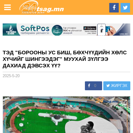
ТЭД "БОРООНЫ УС БИШ, БӨХЧҮҮДИЙН ХӨЛС
ХҮЧИЙГ ШИНГЭЭДЭГ" МУУХАЙ ЗҮЛГЭЭ
ДАХИАД ДЭВСЭХ ҮҮ?
2025-5-20
0
ЖИРГЭХ