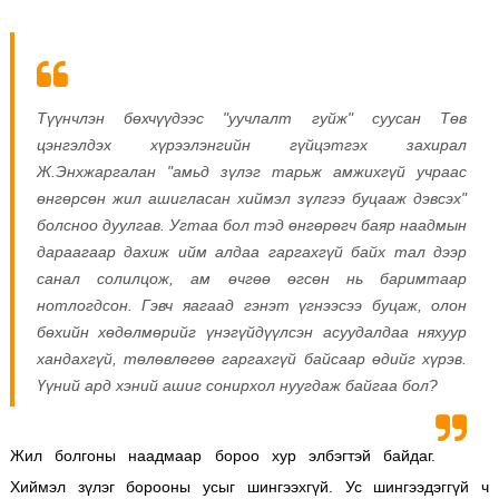
Түүнчлэн бөхчүүдээс "уучлалт гуйж" суусан Төв
цэнгэлдэх хүрээлэнгийн гүйцэтгэх захирал
Ж.Энхжаргалан "амьд зүлэг тарьж амжихгүй учраас
өнгөрсөн жил ашигласан хиймэл зүлгээ буцааж дэвсэх"
болсноо дуулгав. Угтаа бол тэд өнгөрөгч баяр наадмын
дараагаар дахиж ийм алдаа гаргахгүй байх тал дээр
санал солилцож, ам өчгөө өгсөн нь баримтаар
нотлогдсон. Гэвч яагаад гэнэт үгнээсээ буцаж, олон
бөхийн хөдөлмөрийг үнэгүйдүүлсэн асуудалдаа няхуур
хандахгүй, төлөвлөгөө гаргахгүй байсаар өдийг хүрэв.
Үүний ард хэний ашиг сонирхол нуугдаж байгаа бол?
Жил болгоны наадмаар бороо хур элбэгтэй байдаг.
Хиймэл зүлэг борооны усыг шингээхгүй. Ус шингээдэггүй ч