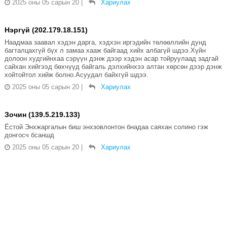
2025 оны 05 сарын 20
|
Хариулах
Нэргүй (202.179.18.151)
Наадмаа заавал хэдэн дарга, хэдхэн иргэдийн төлөөллийн дунд
багталцахгүй бүх л замаа хааж байгаад хийх албагүй шдээ.Хүйн
долоон худгийнхаа сэрүүн дэнж дээр хэдэн асар тойруулаад задгай
сайхан хийгээд бөхчүүд байгаль дэлхийнхээ алтан хөрсөн дээр дэнж
хойтойтол хийж болно.Асуудал байхгүй шдээ.
2025 оны 05 сарын 20
|
Хариулах
Зочин (139.5.219.133)
Ёстой Энхжаргалын биш энхзовлонтон бнадаа саяхан солино гэж
донгосч бсаншд
2025 оны 05 сарын 20
|
Хариулах