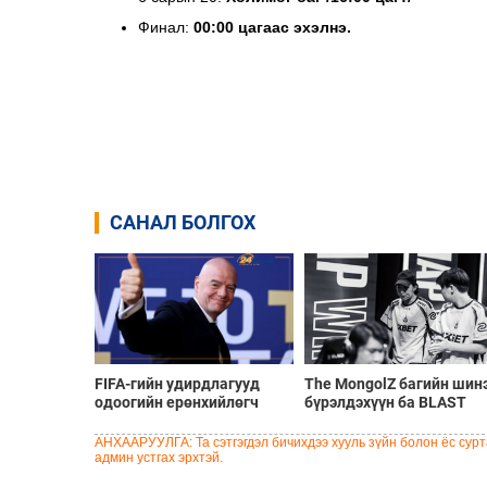
Финал:
00:00 цагаас эхэлнэ.
САНАЛ БОЛГОХ
FIFA-гийн удирдлагууд
The MongolZ багийн шин
одоогийн ерөнхийлөгч
бүрэлдэхүүн ба BLAST
Инфантинод бүрэн
Bounty Summer 2026
дэмжлэг үзүүлж, огцрох
тэмцээний тойм
АНХААРУУЛГА: Та сэтгэгдэл бичихдээ хууль зүйн болон ёс сурта
шаардлагыг няцаав
админ устгах эрхтэй.