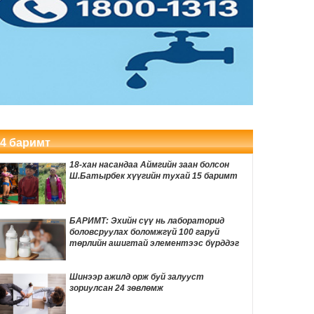
Өвөлжилтийн бэлтгэл ажлын хүрээнд
Шадар сайд Н.Номтойбаяр Дорноговь
аймагт ажиллав
3 цаг 10 мин
Хуримын зочдын МЭДВЭЛ ЗОХИХ
бичигдээгүй дүрмүүд
3 цаг 16 мин
Өнөөдөр автомашины тэгш улсын
дугаартай хэрэглэгчдэд бензин олгоно
4 баримт
3 цаг 20 мин
18-хан насандаа Аймгийн заан болсон
ӨНӨӨДӨР: Нийслэлийн ИТХ-ын ээлжит
Ш.Батырбек хүүгийн тухай 15 баримт
VIII хуралдаан болно
3 цаг 40 мин
БАРИМТ: Эхийн сүү нь лабораторид
боловсруулах боломжгүй 100 гаруй
Улаанбаатарт 29 градус дулаан байна
төрлийн ашигтай элементээс бүрддэг
3 цаг 48 мин
Шинээр ажилд орж буй залууст
зориулсан 24 зөвлөмж
Цахилгаан сандал дээр цаазлуулсан
анхны хүн: Уильям Кеммлерийн аймшигт