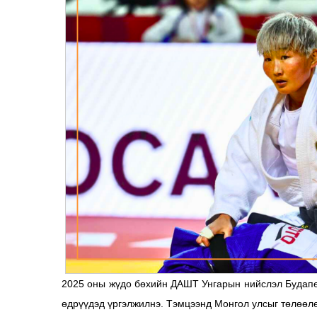
2025 оны жүдо бөхийн ДАШТ Унгарын нийслэл Будапеш
өдрүүдэд үргэлжилнэ. Тэмцээнд Монгол улсыг төлөөл