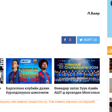
Л.Баяр
0
ЖИРГЭХ
2
э
Барселона клубийн дахин
Өнөөдөр эхлэх Зүүн Азийн
бүрэлдэхүүнээ шинэчилж
АШТ-д өрсөлдөх Монголын
буй шинэ солилцооны
шигшээ багийн бүрэн
цонх
бүрэлдэхүүн
хууны хэм хэмжээг хүндэтгэнэ үү. Хэм хэмжээ зөрчсөн сэтгэгдэлийг