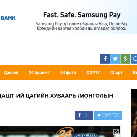
Дэлхий
24 баримт
24 фото
COP17
Спорт
В
ДАШТ-ИЙ ЦАГИЙН ХУВААРЬ /МОНГОЛЫН
0
ЖИРГЭХ