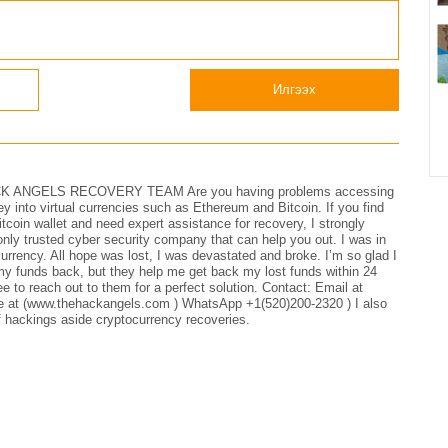
Илгээх
ANGELS RECOVERY TEAM Are you having problems accessing
 into virtual currencies such as Ethereum and Bitcoin. If you find
itcoin wallet and need expert assistance for recovery, I strongly
usted cyber security company that can help you out. I was in
currency. All hope was lost, I was devastated and broke. I’m so glad I
y funds back, but they help me get back my lost funds within 24
ree to reach out to them for a perfect solution. Contact: Email at
e at (www.thehackangels.com ) WhatsApp +1(520)200-2320 ) I also
of hackings aside cryptocurrency recoveries.