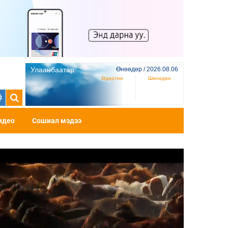
Улаанбаатар
Өнөөдөр / 2026.08.06
Өдөртөө
Шөнөдөө
идео
Сошиал мэдээ