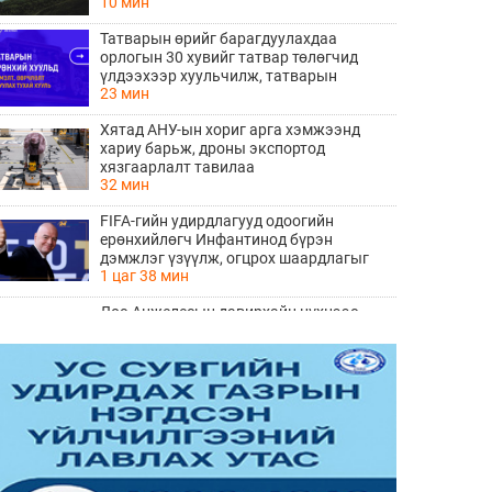
10 мин
гүйцэтгэлтэй байна
Татварын өрийг барагдуулахдаа
орлогын 30 хувийг татвар төлөгчид
үлдээхээр хуульчилж, татварын
23 мин
тайлангаа залруулах хугацааг хоёр жил
болгон сунгажээ
Хятад АНУ-ын хориг арга хэмжээнд
хариу барьж, дроны экспортод
хязгаарлалт тавилаа
32 мин
FIFA-гийн удирдлагууд одоогийн
ерөнхийлөгч Инфантинод бүрэн
дэмжлэг үзүүлж, огцрох шаардлагыг
1 цаг 38 мин
няцаав
Лос-Анжелесын давирхайн нүхнээс
Мөстлөгийн үеийн шинэ мэлхийн төрөл
илрүүлжээ
2 цаг 18 мин
Мексикийн алдарт TikTok инфлюэнсер
шууд дамжуулалтын үеэр буудуулан
амиа алджээ
2 цаг 37 мин