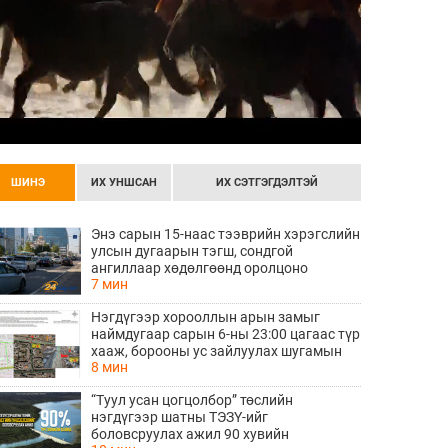
ШИНЭ
ИХ УНШСАН
ИХ СЭТГЭГДЭЛТЭЙ
Энэ сарын 15-наас тээврийн хэрэгслийн
улсын дугаарын тэгш, сондгой
ангиллаар хөдөлгөөнд оролцоно
7 мин
Нэгдүгээр хорооллын арын замыг
наймдугаар сарын 6-ны 23:00 цагаас түр
хааж, борооны ус зайлуулах шугамын
8 мин
хөндлөн сэтэлгээ хийнэ
“Туул усан цогцолбор” төслийн
нэгдүгээр шатны ТЭЗҮ-ийг
боловсруулах ажил 90 хувийн