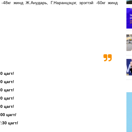
-48кг жинд Ж.Анударь, Г.Наранцэцэг, эрэгтэй -60кг жинд
30 цагт/
00 цагт/
30 цагт/
00 цагт/
00 цагт/
:00 цагт/
:30 цагт/