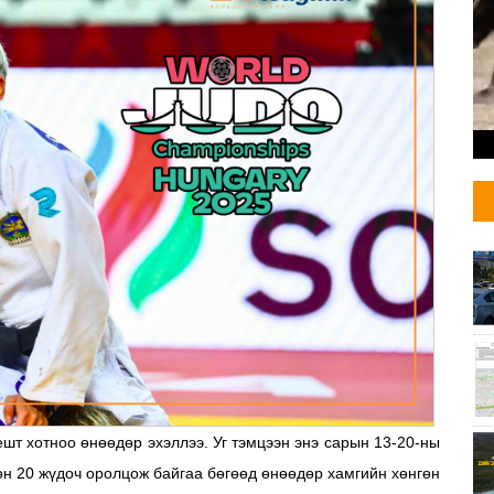
т хотноо өнөөдөр эхэллээ. Уг тэмцээн энэ сарын 13-20-ны
өн 20 жүдоч оролцож байгаа бөгөөд өнөөдөр хамгийн хөнгөн