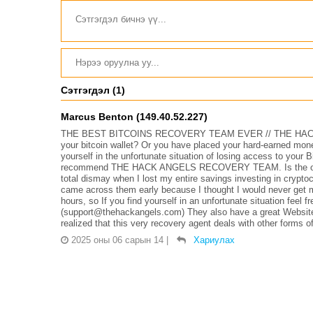
Сэтгэгдэл (1)
Marcus Benton (149.40.52.227)
THE BEST BITCOINS RECOVERY TEAM EVER // THE HACK 
your bitcoin wallet? Or you have placed your hard-earned money
yourself in the unfortunate situation of losing access to your B
recommend THE HACK ANGELS RECOVERY TEAM. Is the only tr
total dismay when I lost my entire savings investing in crypto
came across them early because I thought I would never get m
hours, so If you find yourself in an unfortunate situation feel f
(support@thehackangels.com) They also have a great Websit
realized that this very recovery agent deals with other forms 
2025 оны 06 сарын 14
|
Хариулах