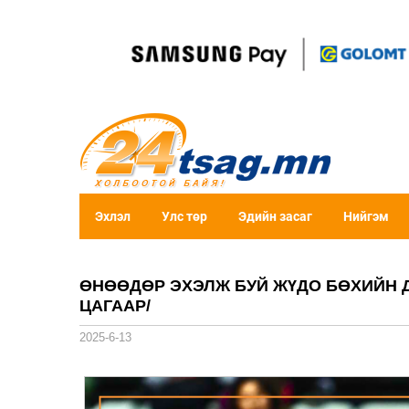
Эхлэл
Улс төр
Эдийн засаг
Нийгэм
ӨНӨӨДӨР ЭХЭЛЖ БУЙ ЖҮДО БӨХИЙН 
ЦАГААР/
2025-6-13