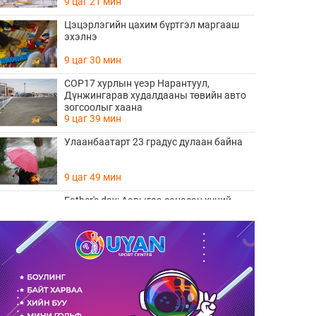
9 цаг 21 мин
Цэцэрлэгийн цахим бүртгэл маргааш
эхэлнэ
9 цаг 30 мин
COP17 хурлын үеэр Нарантуул,
Дүнжингарав худалдааны төвийн авто
зогсоолыг хаана
9 цаг 39 мин
Улаанбаатарт 23 градус дулаан байна
9 цаг 49 мин
Father's day: Аавыгаа санасан хүний
ЗААВАЛ унших 8 шүлэг
Өчигдөр 11 цаг 15 мин
Өнөөдөр тоглолтоо хийх гэж байгаа THE
HU хамтлагийн алдартай 10 дуу
Өчигдөр 10 цаг 20 мин