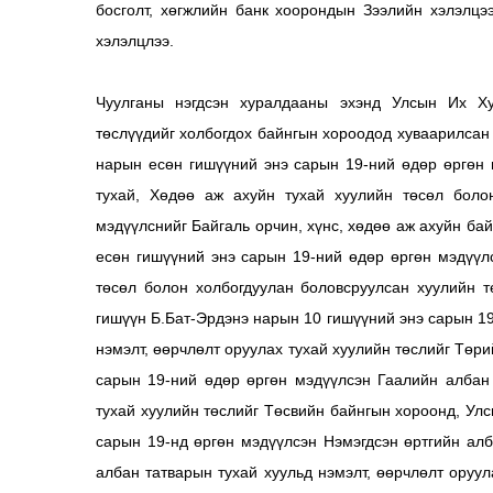
босголт, хөгжлийн банк хоорондын Зээлийн хэлэлцээ
хэлэлцлээ.
Чуулганы нэгдсэн хуралдааны эхэнд Улсын Их Ху
төслүүдийг холбогдох байнгын хороодод хуваарилса
нарын есөн гишүүний энэ сарын 19-ний өдөр өргөн 
тухай, Хөдөө аж ахуйн тухай хуулийн төсөл болон
мэдүүлснийг Байгаль орчин, хүнс, хөдөө аж ахуйн б
есөн гишүүний энэ сарын 19-ний өдөр өргөн мэдүүл
төсөл болон холбогдуулан боловсруулсан хуулийн 
гишүүн Б.Бат-Эрдэнэ нарын 10 гишүүний энэ сарын 1
нэмэлт, өөрчлөлт оруулах тухай хуулийн төслийг Төр
сарын 19-ний өдөр өргөн мэдүүлсэн Гаалийн албан 
тухай хуулийн төслийг Төсвийн байнгын хороонд, Ул
сарын 19-нд өргөн мэдүүлсэн Нэмэгдсэн өртгийн алб
албан татварын тухай хуульд нэмэлт, өөрчлөлт оруу