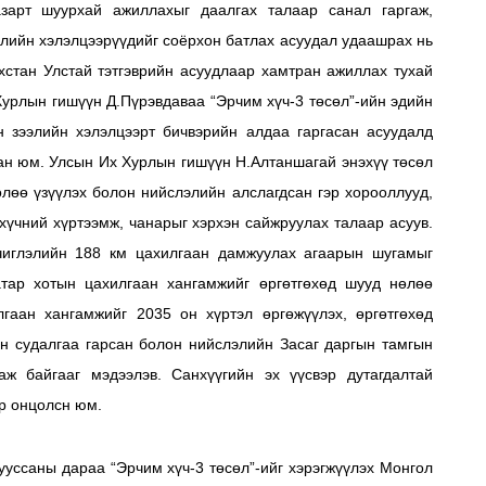
зарт шуурхай ажиллахыг даалгах талаар санал гаргаж,
ээлийн хэлэлцээрүүдийг соёрхон батлах асуудал удаашрах нь
ахстан Улстай тэтгэврийн асуудлаар хамтран ажиллах тухай
урлын гишүүн Д.Пүрэвдаваа “Эрчим хүч-3 төсөл”-ийн эдийн
он зээлийн хэлэлцээрт бичвэрийн алдаа гаргасан асуудалд
сан юм. Улсын Их Хурлын гишүүн Н.Алтаншагай энэхүү төсөл
лөө үзүүлэх болон нийслэлийн алслагдсан гэр хорооллууд,
хүчний хүртээмж, чанарыг хэрхэн сайжруулах талаар асуув.
чиглэлийн 188 км цахилгаан дамжуулах агаарын шугамыг
атар хотын цахилгаан хангамжийг өргөтгөхөд шууд нөлөө
лгаан хангамжийг 2035 он хүртэл өргөжүүлэх, өргөтгөхөд
эн судалгаа гарсан болон нийслэлийн Засаг даргын тамгын
ж байгааг мэдээлэв. Санхүүгийн эх үүсвэр дутагдалтай
эр онцолсн юм.
ууссаны дараа “Эрчим хүч-3 төсөл”-ийг хэрэгжүүлэх Монгол