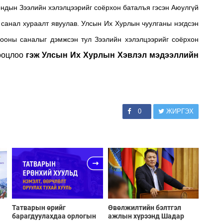
ондын Зээлийн хэлэлцээрийг соёрхон баталъя гэсэн Аюулгүй
санал хураалт явуулав. Улсын Их Хурлын чуулганы нэгдсэн
ооны саналыг дэмжсэн тул Зээлийн хэлэлцээрийг
соёрхон
ооцлоо
гэж Улсын Их Хурлын Хэвлэл мэдээллийн
0
ЖИРГЭХ
Татварын өрийг
Өвөлжилтийн бэлтгэл
барагдуулахдаа орлогын
ажлын хүрээнд Шадар