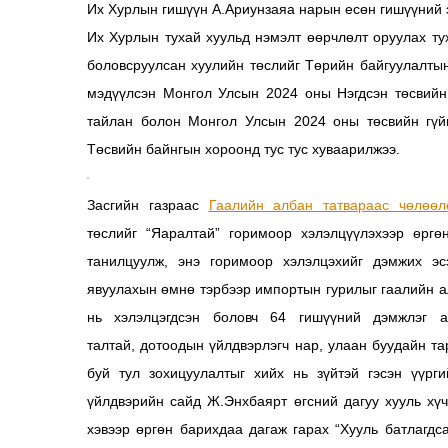
Их Хурлын гишүүн А.Ариунзаяа нарын есөн гишүүний 
Их Хурлын тухай хуульд нэмэлт өөрчлөлт оруулах ту
боловсруулсан хуулийн төслийг Төрийн байгуулалтын
мэдүүлсэн Монгол Улсын 2024 оны Нэгдсэн төсвийн 
тайлан болон Монгол Улсын 2024 оны төсвийн гүйц
Төсвийн байнгын хороонд тус тус хуваарилжээ.
Засгийн газраас
Гаалийн албан татвараас чөлөөл
төслийг “Яаралтай” горимоор хэлэлцүүлэхээр өрг
танилцуулж, энэ горимоор хэлэлцэхийг дэмжих э
явуулахын өмнө тэрбээр импортын гурилыг гаалийн 
нь хэлэлцэгдсэн боловч 64 гишүүний дэмжлэг а
талтай, дотоодын үйлдвэрлэгч нар, улаан буудайн т
буй тул зохицуулалтыг хийх нь зүйтэй гэсэн үүрг
үйлдвэрийн сайд Ж.Энхбаярт өгсний дагуу хууль хү
хэвээр өргөн барихдаа дагаж гарах “Хууль батлагдс