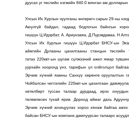
дуусах уг төслийн нэгжийн 840.0 мянган ам.долларын
Улсын Их Хурлын чуулганы өнгөрөгч сарын 29-ны нэгд
Аюулгүй байдал, гадаад бодлогын байнгын хоро
гишүүн Ц.Идэрбат, А. Ариунзаяа, Д.Пүрэвдаваа, Н.Алта
Улсын Их Хурлын гишүүн Ц.Идэрбат БНСУ-ын Экзи
аймгийн Дулааны цахилгааны станцын төслийн т
татах 220квт-ын шугам сүлжээний ажил ямар түвши
уурхайн хооронд үнэ, тарифын үл олйголцол байгаа
Эрчим хүчний яамны Санхүү хөрөнгө оруулалтын га
Чойбалсан чиглэлийн 220квт-ын цахилгаан дамжуул
хөтөлбөрт туссан талаар дурдаад, ирэх онуудын
төлөвлөсөн тухай ярив. Дорнод аймаг дахь Адуунчу
Эрчим хүчний зохицуулах хороо хянаж байгаа ажээ.
байсан БНСУ-ын компани дампуурсан талаарх асуудлы