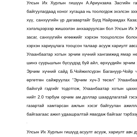
Улсын Их Хурлын гишүүн А.Ариунзаяа Засгийн га
байгуулагдаад хоног хугацаа нь тоологдож эхэлсэн з
хүү, санхүүгийн үр дагавартайг Бүгд Найрамдах Каз
хэлэлцээрээр жишээлэн анхааруулсан бол Улсын Их Х
засаг, санхүүгийн өгөөжийг хэрхэн тооцоолсон бол
хэрхэн хариуцлага тооцсон талаар асууж хариулт ав
Улаанбаатар хотын эрчим хүчний хангамжид ямар нө
шинэ суурьшлын бүсүүдэд буй айл, өрхүүдийн эрчим 
Эрчим хүчний сайд Б.Чойжилсүрэн Багануур-Чойр 
өргөтгөн сайжруулах “Эрчим хүч-3 төсөл” Улаанба
байхгүй гэдгийг тодотгож, Улаанбаатар хотын цахи
нийт 2.0 тэрбум орчим ам.доллар шаардлагатай гэс
газартай хамтарсан ажлын хэсэг байгуулан ажилла
байгаагаас ажил удаашралтай явагдаж байгааг тэрбэ
Улсын Их Хурлын гишүүд асуулт асууж, хариулт авч д