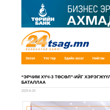
Эхлэл
Улс төр
Эдийн засаг
Нийгэм
“ЭРЧИМ ХҮЧ-3 ТӨСӨЛ”-ИЙГ ХЭРЭГЖҮҮ
БАТАЛЛАА
2025-6-20