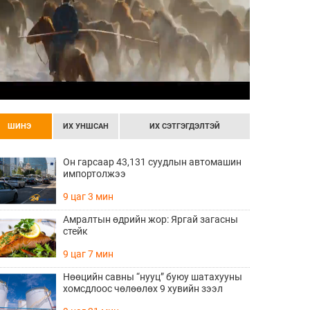
ШИНЭ
ИХ УНШСАН
ИХ СЭТГЭГДЭЛТЭЙ
Он гарсаар 43,131 суудлын автомашин
импортолжээ
9 цаг 3 мин
Амралтын өдрийн жор: Яргай загасны
стейк
9 цаг 7 мин
Нөөцийн савны “нууц” буюу шатахууны
хомсдлоос чөлөөлөх 9 хувийн зээл