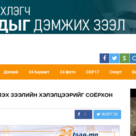
Дэлхий
24 баримт
24 фото
COP17
Спорт
В
ЛЭХ ЗЭЭЛИЙН ХЭЛЭЛЦЭЭРИЙГ СОЁРХОН
0
ЖИРГЭХ