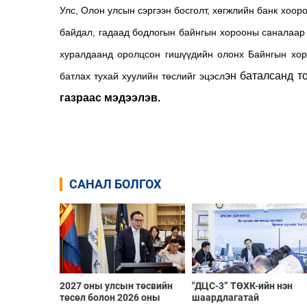
Улс, Олон улсын сэргээн босголт, хөгжлийн банк хоор
байдал, гадаад бодлогын байнгын хорооны саналаар 
хуралдаанд оролцсон гишүүдийн олонх Байнгын хор
эн баталсанд т
батлах тухай хуулийн төслийг эцэсл
газраас мэдээлэв.
САНАЛ БОЛГОХ
2027 оны улсын төсвийн
"ДЦС-3” ТӨХК-ийн нэн
төсөл болон 2026 оны
шаардлагатай