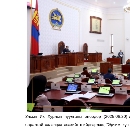
Улсын Их Хурлын чуулганы өнөөдөр (2025.06.20)-и
яаралтай хэлэлцэх эсэхийг шийдвэрлэж, “Эрчим хүч