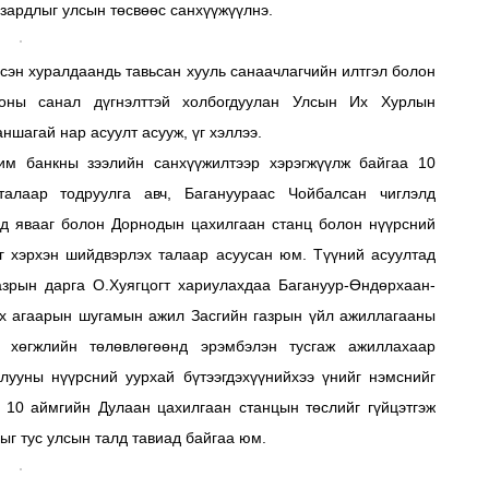
 зардлыг улсын төсвөөс санхүүжүүлнэ.
сэн хуралдаандь тавьсан хууль санаачлагчийн илтгэл болон
оны санал дүгнэлттэй холбогдуулан Улсын Их Хурлын
ншагай нар асуулт асууж, үг хэллээ.
м банкны зээлийн санхүүжилтээр хэрэгжүүлж байгаа 10
алаар тодруулга авч, Багануураас Чойбалсан чиглэлд
нд явааг болон Дорнодын цахилгаан станц болон нүүрсний
г хэрхэн шийдвэрлэх талаар асуусан юм. Түүний асуултад
зрын дарга О.Хуягцогт хариулахдаа Багануур-Өндөрхаан-
ах агаарын шугамын ажил Засгийн газрын үйл ажиллагааны
 хөгжлийн төлөвлөгөөнд эрэмбэлэн тусгаж ажиллахаар
лууны нүүрсний уурхай бүтээгдэхүүнийхээ үнийг нэмснийг
 10 аймгийн Дулаан цахилгаан станцын төслийг гүйцэтгэж
г тус улсын талд тавиад байгаа юм.