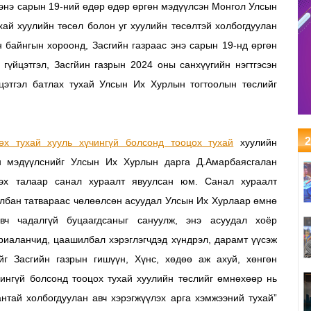
энэ сарын 19-ний өдөр өдөр өргөн мэдүүлсэн Монгол Улсын
хай хуулийн төсөл болон уг хуулийн төсөлтэй холбогдуулан
 байнгын хороонд, Засгийн газраас энэ сарын 19-нд өргөн
гүйцэтгэл, Засгйин газрын 2024 оны санхүүгийн нэгтгэсэн
этгэл батлах тухай Улсын Их Хурлын тогтоолын төслийг
2
өх тухай хууль хүчингүй болсонд тооцох тухай
хуулийн
өн мэдүүлснийг Улсын Их Хурлын дарга Д.Амарбаясгалан
сэх талаар санал хураалт явуулсан юм. Санал хураалт
албан татвараас чөлөөлсөн асуудал Улсын Их Хурлаар өмнө
вч чадалгүй буцаагдсаныг сануулж, энэ асуудал хоёр
ариаланчид, цаашилбал хэрэглэгчдэд хүндрэл, дарамт үүсэж
ийг Засгийн газрын гишүүн, Хүнс, хөдөө аж ахуй, хөнгөн
чингүй болсонд тооцох тухай хуулийн төслийг өмнөхөөр нь
антай холбогдуулан авч хэрэгжүүлэх арга хэмжээний тухай”