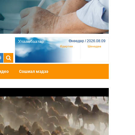
Улаанбаатар
Өнөөдөр / 2026.08.09
Өдөртөө
Шөнөдөө
идео
Сошиал мэдээ