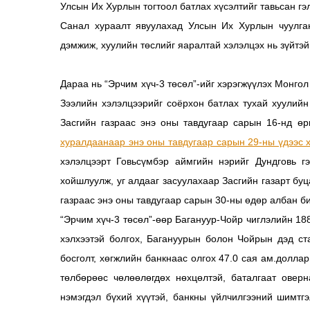
Улсын Их Хурлын тогтоол батлах хүсэлтийг тавьсан гэ
Санал хураалт явуулахад Улсын Их Хурлын чуулган
дэмжиж, хуулийн төслийг яаралтай хэлэлцэх нь зүйтэй
Дараа нь “Эрчим хүч-3 төсөл”-ийг хэрэгжүүлэх Монгол
Зээлийн хэлэлцээрийг соёрхон батлах тухай хуулии
Засгийн газраас энэ оны тавдугаар сарын 16-нд ө
хуралдаанаар энэ оны тавдугаар сарын 29-ны үдээс 
хэлэлцээрт Говьсүмбэр аймгийн нэрийг Дундговь г
хойшлуулж, уг алдааг засуулахаар Засгийн газарт бу
газраас энэ оны тавдугаар сарын 30-ны өдөр албан би
“Эрчим хүч-3 төсөл”-өөр Багануур-Чойр чиглэлийн 1
хэлхээтэй болгох, Багануурын болон Чойрын дэд ст
босголт, хөгжлийн банкнаас олгох 47.0 сая ам.долла
төлбөрөөс чөлөөлөгдөх нөхцөлтэй, баталгаат овер
нэмэгдэл бүхий хүүтэй, банкны үйлчилгээний шимтг