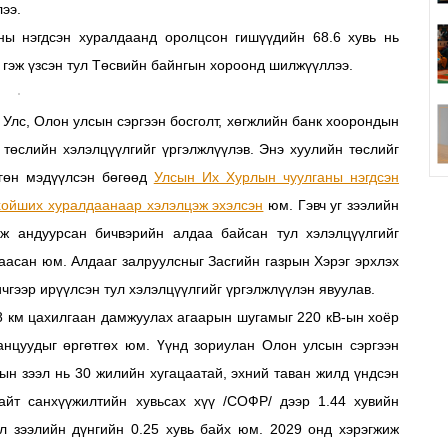
лээ.
ы нэгдсэн хуралдаанд оролцсон гишүүдийн 68.6 хувь нь
 гэж үзсэн тул Төсвийн байнгын хороонд шилжүүллээ.
 Улс, Олон улсын сэргээн босголт, хөгжлийн банк хоорондын
̆н төслийн хэлэлцүүлгийг үргэлжлүүлэв. Энэ хуулийн төслийг
ргөн мэдүүлсэн бөгөөд
Улсын Их Хурлын чуулганы нэгдсэн
хойших хуралдаанаар хэлэлцэж эхэлсэн
юм. Гэвч уг зээлийн
эж андуурсан бичвэрийн алдаа байсан тул хэлэлцүүлгийг
цаасан юм. Алдааг залруулсныг Засгийн газрын Хэрэг эрхлэх
чгээр ирүүлсэн тул хэлэлцүүлгийг үргэлжлүүлэн явуулав.
88 км цахилгаан дамжуулах агаарын шугамыг 220 кВ-ын хоёр
анцуудыг өргөтгөх юм. Үүнд зориулан Олон улсын сэргээн
рын зээл нь 30 жилийн хугацаатай, эхний таван жилд үндсэн
найт санхүүжилтийн хувьсах хүү /СОФР/ дээр 1.44 хувийн
эл зээлийн дүнгийн 0.25 хувь байх юм. 2029 онд хэрэгжиж