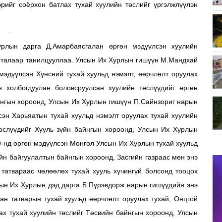
рийг соёрхон батлах тухай хуулийн төслийг үргэлжлүүлэн
рлын дарга Д.Амарбаясгалан өргөн мэдүүлсэн хуулийн
н талаар танилцууллаа. Улсын Их Хурлын гишүүн М.Мандхай
мэдүүлсэн Хүнсний тухай хуульд нэмэлт, өөрчлөлт оруулах
 холбогдуулан боловсруулсан хуулийн төслүүдийг өргөн
айнгын хороонд, Улсын Их Хурлын гишүүн П.Сайнзориг нарын
сэн Харьяатын тухай хуульд нэмэлт оруулах тухай хуулийн
төслүүдийг Хууль зүйн байнгын хороонд, Улсын Их Хурлын
9-нд өргөн мэдүүлсэн Монгол Улсын Их Хурлын тухай хуульд
ийн байгуулалтын байнгын хороонд, Засгийн газраас мөн энэ
татвараас чөлөөлөх тухай хууль хүчингүй болсонд тооцох
сын Их Хурлын дэд дарга Б.Пүрэвдорж нарын гишүүдийн энэ
ан татварын тухай хуульд өөрчлөлт оруулах тухай, Онцгой
лах тухай хуулийн төслийг Төсвийн байнгын хороонд, Улсын